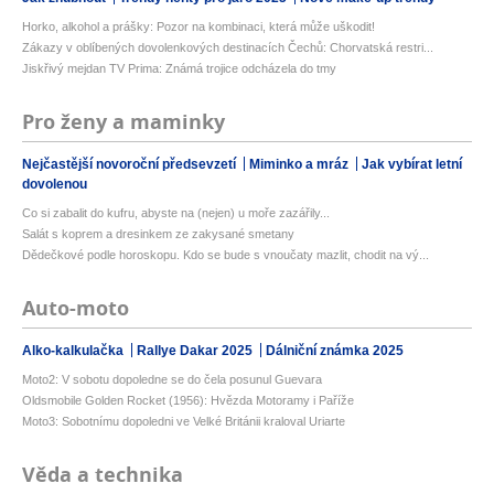
Horko, alkohol a prášky: Pozor na kombinaci, která může uškodit!
Zákazy v oblíbených dovolenkových destinacích Čechů: Chorvatská restri...
Jiskřivý mejdan TV Prima: Známá trojice odcházela do tmy
Pro ženy a maminky
Nejčastější novoroční předsevzetí
Miminko a mráz
Jak vybírat letní
dovolenou
Co si zabalit do kufru, abyste na (nejen) u moře zazářily...
Salát s koprem a dresinkem ze zakysané smetany
Dědečkové podle horoskopu. Kdo se bude s vnoučaty mazlit, chodit na vý...
Auto-moto
Alko-kalkulačka
Rallye Dakar 2025
Dálniční známka 2025
Moto2: V sobotu dopoledne se do čela posunul Guevara
Oldsmobile Golden Rocket (1956): Hvězda Motoramy i Paříže
Moto3: Sobotnímu dopoledni ve Velké Británii kraloval Uriarte
Věda a technika