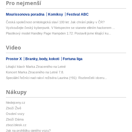
Pro nejmenší
Mourissonova poradna
Komiksy
Festival ABC
Česká společnost ornitologická slaví 100 let: Jak chrání ptáky v ČR?
Vyzkoušejte český kyberpunk. V Netspectre se stanete elitním hackerem ...
Plastikový model Handley Page Hampden 1:72: Postavili jsme létající ku...
Video
Prostor X
Branky, body, kokoti
Fortuna liga
Létající klavír Marka Ztraceného na Letné
Koncert Marka Ztraceného na Letné 7.8.
Speciální řečníci nad rakví režiséra Laurina (†91): Rozbrečeli i dceru...
Nákupy
hledejceny.cz
Zboží Živě
Osobní vozy
Zboží Dáma
zbozi.blesk.cz
Jak na prohlídku ojetého vozu?