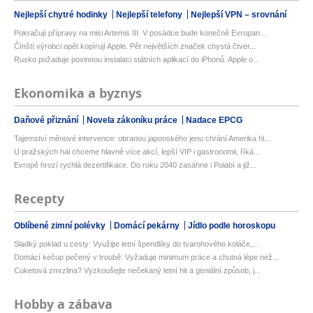
Nejlepší chytré hodinky
Nejlepší telefony
Nejlepší VPN – srovnání
Pokračují přípravy na misi Artemis III. V posádce bude konečně Evropan...
Čínští výrobci opět kopírují Apple. Pět největších značek chystá čtver...
Rusko požaduje povinnou instalaci státních aplikací do iPhonů. Apple o...
Ekonomika a byznys
Daňové přiznání
Novela zákoníku práce
Nadace EPCG
Tajemství měnové intervence: obranou japonského jenu chrání Amerika hl...
U pražských hal chceme hlavně více akcí, lepší VIP i gastronomii, říká...
Evropě hrozí rychlá dezertifikace. Do roku 2040 zasáhne i Polabí a již...
Recepty
Oblíbené zimní polévky
Domácí pekárny
Jídlo podle horoskopu
Sladký poklad u cesty: Využijte letní špendlíky do tvarohového koláče,...
Domácí kečup pečený v troubě: Vyžaduje minimum práce a chutná lépe než...
Cuketová zmrzlina? Vyzkoušejte nečekaný letní hit a geniální způsob, j...
Hobby a zábava