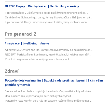
BLESK Tlapky
Divoký kačer
Netflix filmy a seriály
Filip Vondrášek: V Jižní Americe si lidé plují životem mnohem lehčeji,...
Osvěžení ve Schladmingu: Lamy, ferraty i koulovačka v létě jsou jen pá...
Tipy na víkend: Harry Potter na výstavě! Folklor, bitvy i setkání vodn...
Pro generaci Z
#inspirace
#wellbeing
#news
Alt news: MGK v tom zas lítá, Jared Leto byl obviněný ze sexuálního ob...
RECEPT: Perfektní letní kombinace, které tě zchladí, i kdybys nechtěl*...
Proč každá generace hledá svůj signature beauty look
Zdraví
Podpořte dětskou imunitu
Babské rady proti nachlazení
S čím vším
pomůže rýmovník
Jak se zdravě zchladit v tropických vedrech: Co pomáhá a kdy už riskuj...
Úpal a úžeh: Jak je poznat a jak se z nich rychle vyléčit
Parazité v nás: Kterým se u nás líbí a kde v našem těle je můžeme nají...