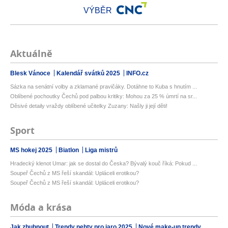
VÝBĚR
Aktuálně
Blesk Vánoce
Kalendář svátků 2025
INFO.cz
Sázka na senátní volby a zklamané pravičáky. Dotáhne to Kuba s hnutím ...
Oblíbené pochoutky Čechů pod palbou kritiky: Mohou za 25 % úmrtí na sr...
Děsivé detaily vraždy oblíbené učitelky Zuzany: Našly ji její děti!
Sport
MS hokej 2025
Biatlon
Liga mistrů
Hradecký klenot Umar: jak se dostal do Česka? Bývalý kouč říká: Pokud ...
Soupeř Čechů z MS řeší skandál: Upláceli erotikou?
Soupeř Čechů z MS řeší skandál: Upláceli erotikou?
Móda a krása
Jak zhubnout
Trendy nehty pro jaro 2025
Nové make-up trendy