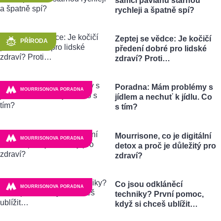
samci paviánů stárnou
rychleji a špatně spí?
Zeptej se vědce: Je kočičí
PŘÍRODA
předení dobré pro lidské
zdraví? Proti…
Poradna: Mám problémy s
MOURRISONOVA PORADNA
jídlem a nechuť k jídlu. Co
s tím?
Mourrisone, co je digitální
MOURRISONOVA PORADNA
detox a proč je důležitý pro
zdraví?
Co jsou odkláněcí
MOURRISONOVA PORADNA
techniky? První pomoc,
když si chceš ublížit…