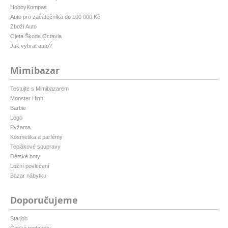
HobbyKompas
Auto pro začátečníka do 100 000 Kč
Zboží Auto
Ojetá Škoda Octavia
Jak vybrat auto?
Mimibazar
Testujte s Mimibazarem
Monster High
Barbie
Lego
Pyžama
Kosmetika a parfémy
Teplákové soupravy
Dětské boty
Ložní povlečení
Bazar nábytku
Doporučujeme
Starjob