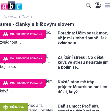
Ábíčko.cz
Tagy
stres - články s klíčovým slovem
Poradna: Učím se tak moc,
MOURRISONOVA PORADNA
až je mi z toho špatně. Jak
zvládnout…
Zajídání stresu: Co dělat,
MOURRISONOVA PORADNA
když ve stresu neustále jím
a bojím se…
Každé ráno mě trápí
MOURRISONOVA PORADNA
průjem: Mourrison radí, co
dělat, když…
Daň za moc: Proč alfa
PŘÍRODA