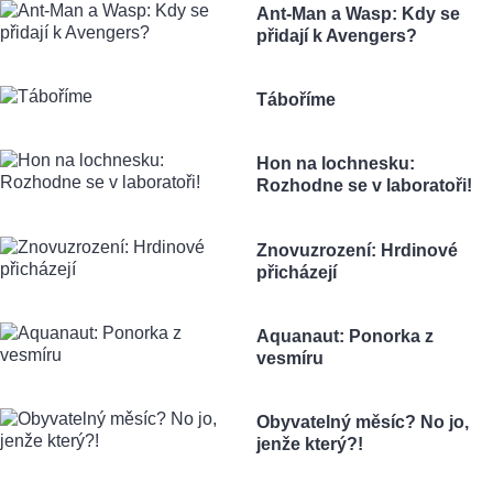
Ant-Man a Wasp: Kdy se
přidají k Avengers?
Táboříme
Hon na lochnesku:
Rozhodne se v laboratoři!
Znovuzrození: Hrdinové
přicházejí
Aquanaut: Ponorka z
vesmíru
Obyvatelný měsíc? No jo,
jenže který?!