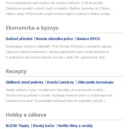
První fotomobil byl spíš hračka než seriózní zařízení. O 25 let pozděj...
Zásilkovna usnadní vrácení zboží e-shopům. Balíček zanesete do Z-Boxu,...
Válka s bloky. Průzkumník smaže mnoho malých souborů o třetinu rychlej...
Ekonomika a byznys
Daňové přiznání
Novela zákoníku práce
Nadace EPCG
Emancipace českých miliardářů. Proč Strnad, Křetínský a Komárek nakupu...
Tajemství měnové intervence: obranou japonského jenu chrání Amerika hl...
U pražských hal chceme hlavně více akcí, lepší VIP i gastronomii, říká...
Recepty
Oblíbené zimní polévky
Domácí pekárny
Jídlo podle horoskopu
Sladký poklad u cesty: Využijte letní špendlíky do tvarohového koláče,...
Domácí kečup pečený v troubě: Vyžaduje minimum práce a chutná lépe než...
Cuketová zmrzlina? Vyzkoušejte nečekaný letní hit a geniální způsob, j...
Hobby a zábava
BLESK Tlapky
Divoký kačer
Netflix filmy a seriály