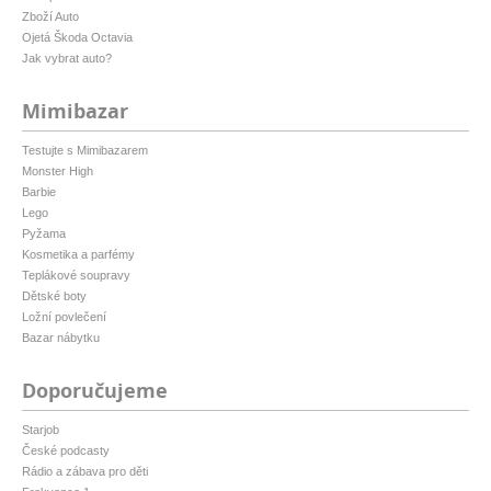
Zboží Auto
Ojetá Škoda Octavia
Jak vybrat auto?
Mimibazar
Testujte s Mimibazarem
Monster High
Barbie
Lego
Pyžama
Kosmetika a parfémy
Teplákové soupravy
Dětské boty
Ložní povlečení
Bazar nábytku
Doporučujeme
Starjob
České podcasty
Rádio a zábava pro děti