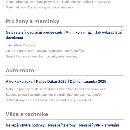
Místo opředené historkami plnými krve: Nadšenci zachraňují Lorenzovu h...
Máte málo vody? Zrádný signál ukáže vaše moč
Pro ženy a maminky
Nejčastější novoroční předsevzetí
Miminko a mráz
Jak vybírat letní
dovolenou
video Alena Mihulová
Co si zabalit do kufru, abyste na (nejen) u moře zazářily...
Salát s koprem a dresinkem ze zakysané smetany
Auto-moto
Alko-kalkulačka
Rallye Dakar 2025
Dálniční známka 2025
Moto3: Z prvního místa se do druhé části britské kvalifikace posouvá D...
Studenti postavili solární auto, které vyrobí více energie, než spotře...
Mototest Royal Enfield Classic 650: Návrat do čtyřicátých let
Věda a technika
Nejlepší chytré hodinky
Nejlepší telefony
Nejlepší VPN – srovnání