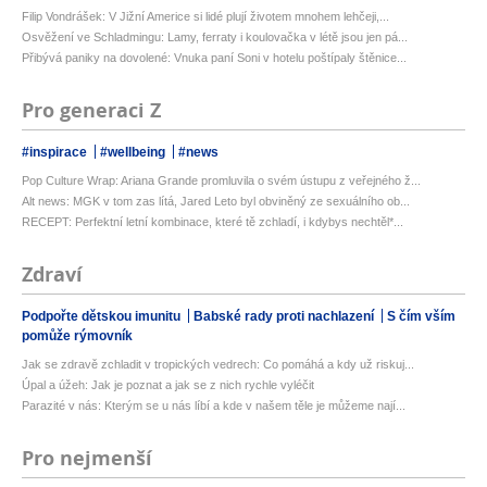
Filip Vondrášek: V Jižní Americe si lidé plují životem mnohem lehčeji,...
Osvěžení ve Schladmingu: Lamy, ferraty i koulovačka v létě jsou jen pá...
Přibývá paniky na dovolené: Vnuka paní Soni v hotelu poštípaly štěnice...
Pro generaci Z
#inspirace
#wellbeing
#news
Pop Culture Wrap: Ariana Grande promluvila o svém ústupu z veřejného ž...
Alt news: MGK v tom zas lítá, Jared Leto byl obviněný ze sexuálního ob...
RECEPT: Perfektní letní kombinace, které tě zchladí, i kdybys nechtěl*...
Zdraví
Podpořte dětskou imunitu
Babské rady proti nachlazení
S čím vším
pomůže rýmovník
Jak se zdravě zchladit v tropických vedrech: Co pomáhá a kdy už riskuj...
Úpal a úžeh: Jak je poznat a jak se z nich rychle vyléčit
Parazité v nás: Kterým se u nás líbí a kde v našem těle je můžeme nají...
Pro nejmenší