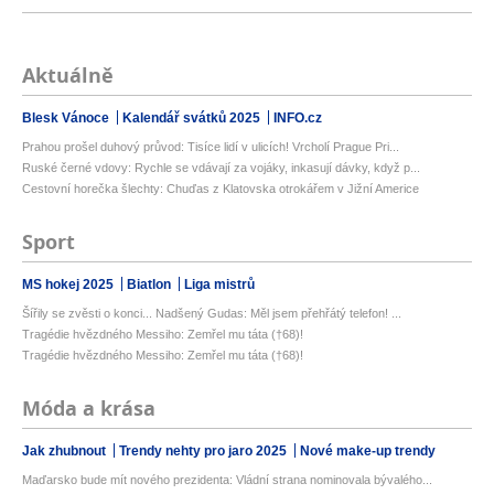
Aktuálně
Blesk Vánoce
Kalendář svátků 2025
INFO.cz
Prahou prošel duhový průvod: Tisíce lidí v ulicích! Vrcholí Prague Pri...
Ruské černé vdovy: Rychle se vdávají za vojáky, inkasují dávky, když p...
Cestovní horečka šlechty: Chuďas z Klatovska otrokářem v Jižní Americe
Sport
MS hokej 2025
Biatlon
Liga mistrů
Šířily se zvěsti o konci... Nadšený Gudas: Měl jsem přehřátý telefon! ...
Tragédie hvězdného Messiho: Zemřel mu táta (†68)!
Tragédie hvězdného Messiho: Zemřel mu táta (†68)!
Móda a krása
Jak zhubnout
Trendy nehty pro jaro 2025
Nové make-up trendy
Maďarsko bude mít nového prezidenta: Vládní strana nominovala bývalého...