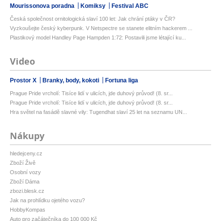
Mourissonova poradna
Komiksy
Festival ABC
Česká společnost ornitologická slaví 100 let: Jak chrání ptáky v ČR?
Vyzkoušejte český kyberpunk. V Netspectre se stanete elitním hackerem ...
Plastikový model Handley Page Hampden 1:72: Postavili jsme létající ku...
Video
Prostor X
Branky, body, kokoti
Fortuna liga
Prague Pride vrcholí: Tisíce lidí v ulicích, jde duhový průvod! (8. sr...
Prague Pride vrcholí: Tisíce lidí v ulicích, jde duhový průvod! (8. sr...
Hra světel na fasádě slavné vily: Tugendhat slaví 25 let na seznamu UN...
Nákupy
hledejceny.cz
Zboží Živě
Osobní vozy
Zboží Dáma
zbozi.blesk.cz
Jak na prohlídku ojetého vozu?
HobbyKompas
Auto pro začátečníka do 100 000 Kč