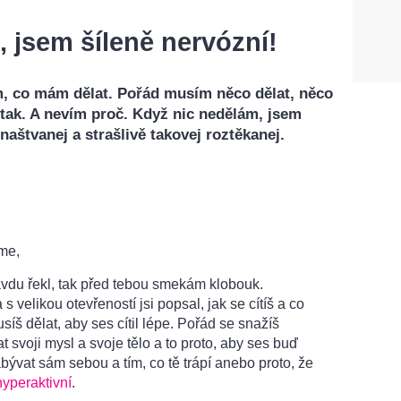
 jsem šíleně nervózní!
m, co mám dělat. Pořád musím něco dělat, něco
 tak. A nevím proč. Když nic nedělám, jsem
naštvanej a strašlivě takovej roztěkanej.
me,
avdu řekl, tak před tebou smekám klobouk.
s velikou otevřeností jsi popsal, jak se cítíš a co
íš dělat, aby ses cítil lépe. Pořád se snažíš
 svoji mysl a svoje tělo a to proto, aby ses buď
ývat sám sebou a tím, co tě trápí anebo proto, že
hyperaktivní
.