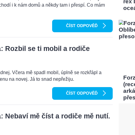
rex
chodí i k nám domů a někdy tam i přespí. Co mám
oce
ČÍST ODPOVĚĎ
Rozbil se ti mobil a rodiče
dnej. Včera mě spadl mobil, úplně se rozkřápl a
Forz
menu na novej. Já to snad nepřežiju.
(rec
ark
ČÍST ODPOVĚĎ
pře
 Nebaví mě číst a rodiče mě nutí.