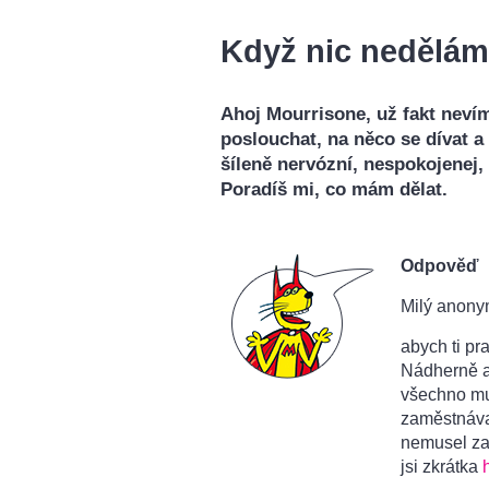
Když nic nedělám,
Ahoj Mourrisone, už fakt neví
poslouchat, na něco se dívat a
šíleně nervózní, nespokojenej, 
Poradíš mi, co mám dělat.
Odpověď
Milý anony
abych ti pr
Nádherně a 
všechno mus
zaměstnávat
nemusel zab
jsi zkrátka