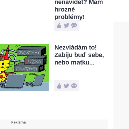
nenávidět? Mám
hrozné
problémy!
Nezvládám to!
Zabiju buď sebe,
nebo matku...