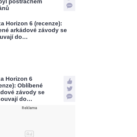
 byl postrachem
ánů
a Horizon 6
enze): Oblíbené
ádové závody se
souvají do…