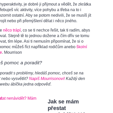
yperaktivity, je dobré ji přijmout a vědět, že zkrátka
řebuješ víc aktivity, více pohybu a třeba na to i
ornit ostatní. Aby se potom nedivili, že se musíš jít
rojít nebo při přemýšlení dělat i něco jiného.
le
něco trápí
, co se ti nechce řešit, tak ti radím, abys
val. Stejně tě to jednou dožene a čím dřív se tomu
at, tím lépe. Asi ti nemusím připomínat, že si o
pomoc můžeš říct například rodičům anebo
školní
e
. Mourrison
eš pomoc a poradit?
poradit s problémy, hledáš pomoc, chceš se na
 nebo vysvětlit?
Napiš Mourrisonovi!
Každý den
 webu ábíčka jedna odpověď.
Jak se mám
přestat