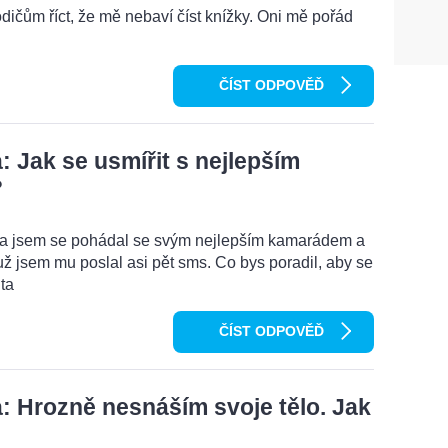
odičům říct, že mě nebaví číst knížky. Oni mě pořád
ČÍST ODPOVĚĎ
 Jak se usmířit s nejlepším
?
ma jsem se pohádal se svým nejlepším kamarádem a
ž jsem mu poslal asi pět sms. Co bys poradil, aby se
ta
ČÍST ODPOVĚĎ
 Hrozně nesnáším svoje tělo. Jak