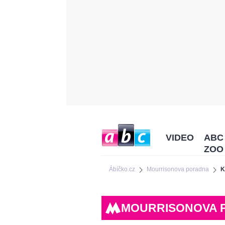
VIDEO
ABC
ZOO
Ábíčko.cz
Mourrisonova poradna
K
MOURRISONOVA 