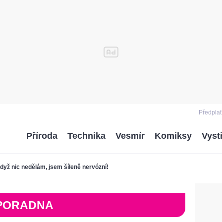
Předplať
Příroda
Technika
Vesmír
Komiksy
Vyst
dyž nic nedělám, jsem šíleně nervózní!
PORADNA