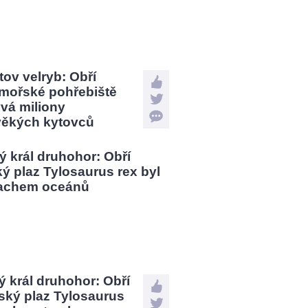
tov velryb: Obří
mořské pohřebiště
vá miliony
věkých kytovců
 král druhohor: Obří
ský plaz Tylosaurus