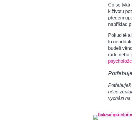
Co se týká h
k životu pot
předem upoz
například p
Pokud tě a
to neoddalo
budeš věnov
radu nebo 
psycholožc
Potřebuj
Potřebuješ 
něco zeptat
vychází na