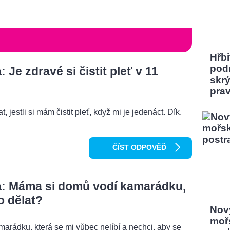
Hřbi
pod
Je zdravé si čistit pleť v 11
skrý
pra
, jestli si mám čistit pleť, když mi je jedenáct. Dík,
ČÍST ODPOVĚĎ
: Máma si domů vodí kamarádku,
o dělat?
Nový
moř
rádku, která se mi vůbec nelíbí a nechci, aby se