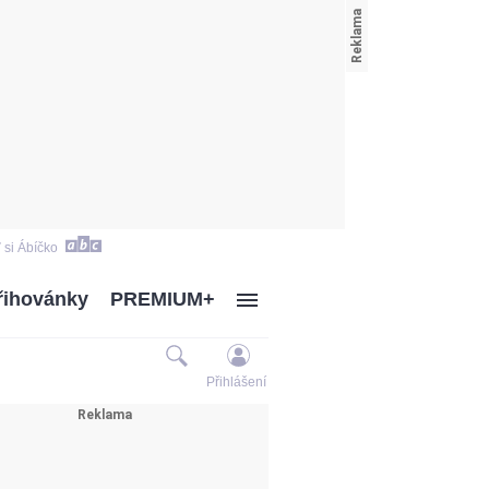
 si Ábíčko
řihovánky
PREMIUM+
Přihlášení