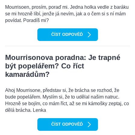
Mourrisoen, prosím, poraď mi. Jedna holka vedle z baráku
se mi hrozně líbí, jenže já nevím, jak a o čem si s ní mám
povídat. Poradíš mi?
ČÍST ODPOVĚĎ
Mourrisonova poradna: Je trapné
být popelářem? Co říct
kamarádům?
Ahoj Mourrisone, představ si, že brácha se rozhod, že
bude popelářem. Myslím si, že to udělal našim natruc.
Hrozně se bojím, co mám říct, až se mi kámošky zeptaj, co
dělá brácha. Lenka
ČÍST ODPOVĚĎ