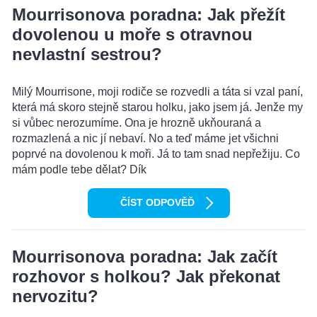
Mourrisonova poradna: Jak přežít
dovolenou u moře s otravnou
nevlastní sestrou?
Milý Mourrisone, moji rodiče se rozvedli a táta si vzal paní,
která má skoro stejně starou holku, jako jsem já. Jenže my
si vůbec nerozumíme. Ona je hrozně ukňouraná a
rozmazlená a nic jí nebaví. No a teď máme jet všichni
poprvé na dovolenou k moři. Já to tam snad nepřežiju. Co
mám podle tebe dělat? Dík
ČÍST ODPOVĚĎ
Mourrisonova poradna: Jak začít
rozhovor s holkou? Jak překonat
nervozitu?