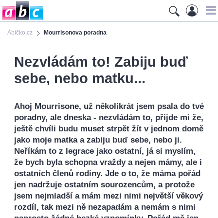
Ábíčko.cz
Mourrisonova poradna
Nezvládám to! Zabiju buď
sebe, nebo matku...
Ahoj Mourrisone, už několikrát jsem psala do tvé
poradny, ale dneska - nezvládám to, přijde mi že,
ještě chvíli budu muset strpět žít v jednom domě
jako moje matka a zabiju buď sebe, nebo ji.
Neříkám to z legrace jako ostatní, já si myslím,
že bych byla schopna vraždy a nejen mámy, ale i
ostatních členů rodiny. Jde o to, že máma pořád
jen nadržuje ostatním sourozencům, a protože
jsem nejmladší a mám mezi nimi největší věkový
rozdíl, tak mezi ně nezapadám a nemám s nimi