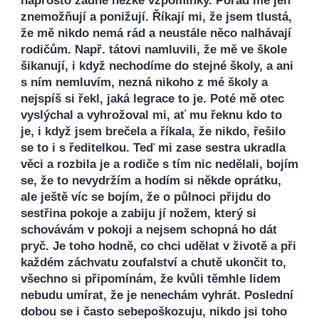
naprosto žádné hezké vzpomínky. Pořád mě jen
znemožňují a ponižují. Říkají mi, že jsem tlustá,
že mě nikdo nemá rád a neustále něco nalhávají
rodičům. Např. tátovi namluvili, že mě ve škole
šikanují, i když nechodíme do stejné školy, a ani
s ním nemluvím, nezná nikoho z mé školy a
nejspíš si řekl, jaká legrace to je. Poté mě otec
vyslýchal a vyhrožoval mi, ať mu řeknu kdo to
je, i když jsem brečela a říkala, že nikdo, řešilo
se to i s ředitelkou. Teď mi zase sestra ukradla
věci a rozbila je a rodiče s tím nic nedělali, bojím
se, že to nevydržím a hodím si někde oprátku,
ale ještě víc se bojím, že o půlnoci přijdu do
sestřina pokoje a zabiju jí nožem, který si
schovávám v pokoji a nejsem schopná ho dát
pryč. Je toho hodně, co chci udělat v životě a při
každém záchvatu zoufalství a chutě ukončit to,
všechno si připomínám, že kvůli těmhle lidem
nebudu umírat, že je nenechám vyhrát. Poslední
dobou se i často sebepoškozuju, nikdo jsi toho