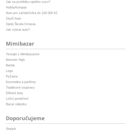
Jak na prohlídku ojetého vozu?
HobbyKompas
Auto pro začátečníka do 100 000 Kč
Zboží Auto
Ojetá Škoda Octavia
Jak vybrat auto?
Mimibazar
Testujte s Mimibazarem
Monster High
Barbie
Lego
Pyžama
Kosmetika a parfémy
Teplákové soupravy
Dětské boty
Ložní povlečení
Bazar nábytku
Doporučujeme
Starjob