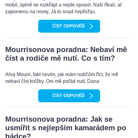
mobil, úplně se rozkřápl a nejde spravit. Naši říkali, ať
zapomenu na novej. Já to snad nepřežiju.
ČÍST ODPOVĚĎ
Mourrisonova poradna: Nebaví mě
číst a rodiče mě nutí. Co s tím?
Ahoj Mourri, fakt nevím, jak mám rodičům říct, že mě
nebaví číst knížky. Oni mě pořád nutí. Dana
ČÍST ODPOVĚĎ
Mourrisonova poradna: Jak se
usmířit s nejlepším kamarádem po
hádce?