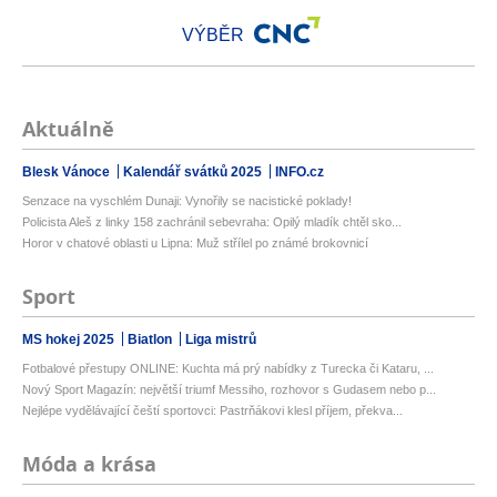
VÝBĚR
Aktuálně
Blesk Vánoce
Kalendář svátků 2025
INFO.cz
Senzace na vyschlém Dunaji: Vynořily se nacistické poklady!
Policista Aleš z linky 158 zachránil sebevraha: Opilý mladík chtěl sko...
Horor v chatové oblasti u Lipna: Muž střílel po známé brokovnicí
Sport
MS hokej 2025
Biatlon
Liga mistrů
Fotbalové přestupy ONLINE: Kuchta má prý nabídky z Turecka či Kataru, ...
Nový Sport Magazín: největší triumf Messiho, rozhovor s Gudasem nebo p...
Nejlépe vydělávající čeští sportovci: Pastrňákovi klesl příjem, překva...
Móda a krása