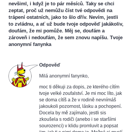
nevšiml, i když je to pár měsíců. Taky se chci
zeptat, proč už nemůžu číst tvé odpovědi na
trápení ostatních, jako to šlo dřív. Nevím, jestli
to zvládnu, a ať už bude tvoje odpověď jakákoliv,
doufám, že mi pomůže. Měj se, doufám a
zároveň i nedoufám, že sem znovu napíšu. Tvoje
anonymní fanynka
Odpověď
Milá anonymní fanynko,
moc ti děkuji za dopis, ze kterého cítím
tvoje velké zoufalství. Je mi moc líto, jak
se doma cítíš a že v rodině nevnímáš
jakoukoli pozornost, lásku a pochopení.
Docela by mě zajímalo, jestli sis
zkoušela s rodiči (anebo i se staršími
sourozenci) v klidu promluvit a popsat