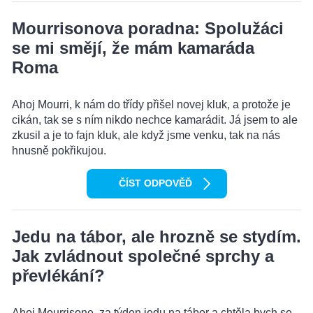
Mourrisonova poradna: Spolužáci
se mi smějí, že mám kamaráda
Roma
Ahoj Mourri, k nám do třídy přišel novej kluk, a protože je
cikán, tak se s ním nikdo nechce kamarádit. Já jsem to ale
zkusil a je to fajn kluk, ale když jsme venku, tak na nás
hnusně pokřikujou.
ČÍST ODPOVĚĎ
Jedu na tábor, ale hrozně se stydím.
Jak zvládnout společné sprchy a
převlékání?
Ahoj Mourrisone, za týden jedu na tábor a chtěla bych se