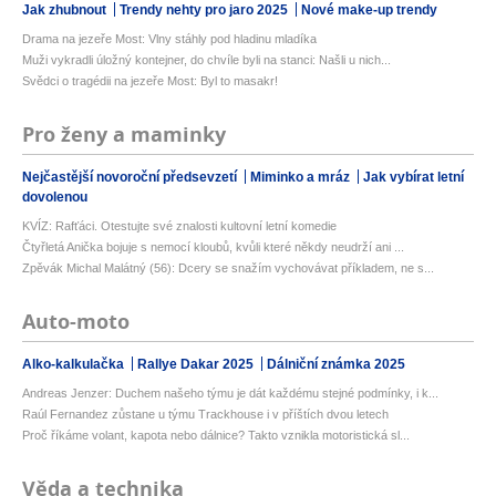
Jak zhubnout
Trendy nehty pro jaro 2025
Nové make-up trendy
Drama na jezeře Most: Vlny stáhly pod hladinu mladíka
Muži vykradli úložný kontejner, do chvíle byli na stanci: Našli u nich...
Svědci o tragédii na jezeře Most: Byl to masakr!
Pro ženy a maminky
Nejčastější novoroční předsevzetí
Miminko a mráz
Jak vybírat letní
dovolenou
KVÍZ: Rafťáci. Otestujte své znalosti kultovní letní komedie
Čtyřletá Anička bojuje s nemocí kloubů, kvůli které někdy neudrží ani ...
Zpěvák Michal Malátný (56): Dcery se snažím vychovávat příkladem, ne s...
Auto-moto
Alko-kalkulačka
Rallye Dakar 2025
Dálniční známka 2025
Andreas Jenzer: Duchem našeho týmu je dát každému stejné podmínky, i k...
Raúl Fernandez zůstane u týmu Trackhouse i v příštích dvou letech
Proč říkáme volant, kapota nebo dálnice? Takto vznikla motoristická sl...
Věda a technika