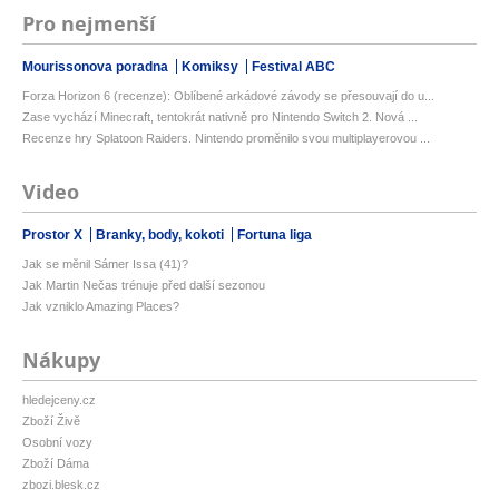
Pro nejmenší
Mourissonova poradna
Komiksy
Festival ABC
Forza Horizon 6 (recenze): Oblíbené arkádové závody se přesouvají do u...
Zase vychází Minecraft, tentokrát nativně pro Nintendo Switch 2. Nová ...
Recenze hry Splatoon Raiders. Nintendo proměnilo svou multiplayerovou ...
Video
Prostor X
Branky, body, kokoti
Fortuna liga
Jak se měnil Sámer Issa (41)?
Jak Martin Nečas trénuje před další sezonou
Jak vzniklo Amazing Places?
Nákupy
hledejceny.cz
Zboží Živě
Osobní vozy
Zboží Dáma
zbozi.blesk.cz