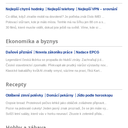
Nejlepší chytré hodinky
Nejlepší telefony
Nejlepší VPN – srovnání
Co dělat, když ztratíte mobil na dovolené? Je potřeba znát číslo IMEI ...
Polovací stůl tam, kde je málo místa. Tenhle má na šířku jen 88 cm a s...
30 filmů, které musíte vidět, dokud jste ještě na světě. Víme, kde si ...
Ekonomika a byznys
Daňové přiznání
Novela zákoníku práce
Nadace EPCG
Legendární česká likérka se propadla do hlubší ztráty. Zachraňují ji d...
České stavebnictví zpomalilo. Překvapil ale prudký nárůst výstavby nov...
Klasické bakalářky kvůli AI ztratily smysl, sázíme na praxi, říká Kart...
Recepty
Oblíbené zimní polévky
Domácí pekárny
Jídlo podle horoskopu
Oopsie bread: Proteinové pečivo lehké jako obláček zvládnete připravit...
Pozor na jedovaté cukety! Jeden jasný znak prozradí, že se jim máte vy...
Svěží letní saláty, které vás v horku neunaví: Zkuste k zelenině přida...
Hobby a zábava