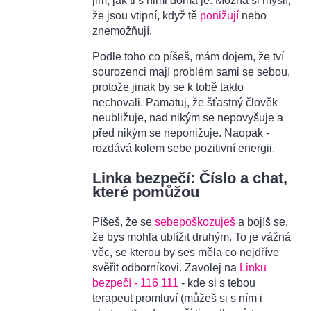
jim, jak ti s nimi doma je. Možná si myslí,
že jsou vtipní, když tě
ponižují
nebo
znemožňují.
Podle toho co píšeš, mám dojem, že tví
sourozenci mají problém sami se sebou,
protože jinak by se k tobě takto
nechovali. Pamatuj, že šťastný člověk
neubližuje, nad nikým se nepovyšuje a
před nikým se neponižuje. Naopak -
rozdává kolem sebe pozitivní energii.
Linka bezpečí: Číslo a chat,
které pomůžou
Píšeš, že se
sebepoškozuješ
a bojíš se,
že bys mohla ublížit druhým. To je vážná
věc, se kterou by ses měla co nejdříve
svěřit odborníkovi. Zavolej na
Linku
bezpečí - 116 111
- kde si s tebou
terapeut promluví (můžeš si s ním i