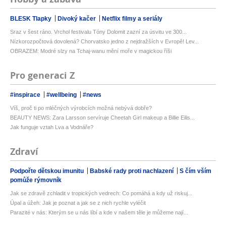
BLESK Tlapky
Divoký kačer
Netflix filmy a seriály
Sraz v šest ráno. Vrchol festivalu Tóny Dolomit zazní za úsvitu ve 300...
Nízkorozpočtová dovolená? Chorvatsko jedno z nejdražších v Evropě! Lev...
OBRAZEM: Modré slzy na Tchaj-wanu mění moře v magickou říši
Pro generaci Z
#inspirace
#wellbeing
#news
Víš, proč ti po mléčných výrobcích možná nebývá dobře?
BEAUTY NEWS: Zara Larsson servíruje Cheetah Girl makeup a Billie Eilis...
Jak funguje vztah Lva a Vodnáře?
Zdraví
Podpořte dětskou imunitu
Babské rady proti nachlazení
S čím vším
pomůže rýmovník
Jak se zdravě zchladit v tropických vedrech: Co pomáhá a kdy už riskuj...
Úpal a úžeh: Jak je poznat a jak se z nich rychle vyléčit
Parazité v nás: Kterým se u nás líbí a kde v našem těle je můžeme nají...