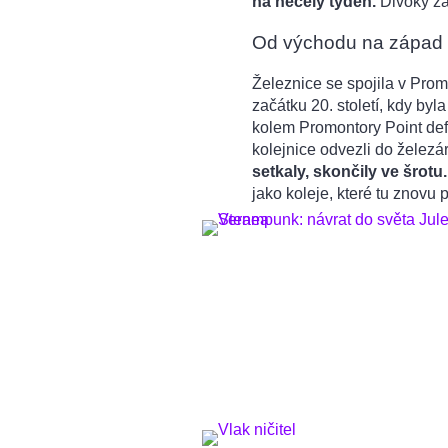
na necelý týden.
Divoký záp
Od východu na západ
Železnice se spojila v Prom
začátku 20. století, kdy byl
kolem Promontory Point defi
kolejnice odvezli do železá
setkaly, skončily ve šrotu.
jako koleje, které tu znovu 