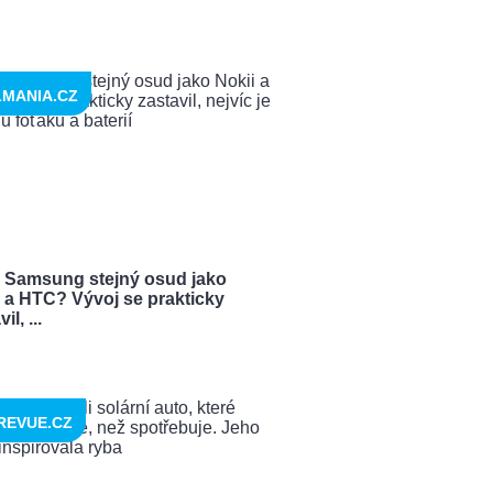
LMANIA.CZ
 Samsung stejný osud jako
i a HTC? Vývoj se prakticky
il, ...
REVUE.CZ