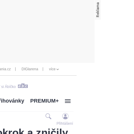
nia.cz
DIGIarena
více
 si Ábíčko
řihovánky
PREMIUM+
Přihlášení
krok a zničily