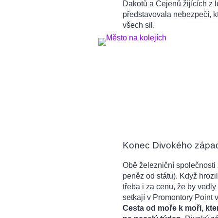
Dakotů a Čejenů žijících z 
představovala nebezpečí, kt
všech sil.
Konec Divokého zápa
Obě železniční společnosti z
peněz od státu). Když hrozi
třeba i za cenu, že by vedly
setkají v Promontory Point 
Cesta od moře k moři, kter