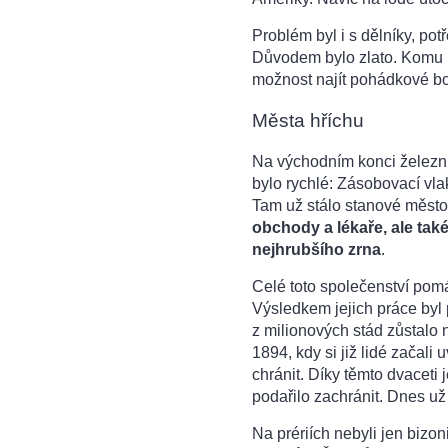
Problém byl i s dělníky, potř
Důvodem bylo zlato. Komu b
možnost najít pohádkové boh
Města hříchu
Na východním konci železnic
bylo rychlé: Zásobovací vla
Tam už stálo stanové město
obchody a lékaře, ale také
nejhrubšího zrna
.
Celé toto společenství pomáh
Výsledkem jejich práce byl 
z milionových stád zůstalo 
1894, kdy si již lidé začali
chránit. Díky těmto dvacet
podařilo zachránit. Dnes už 
Na prériích nebyli jen bizon