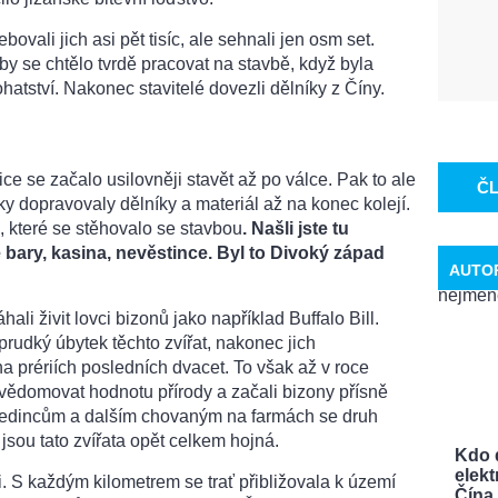
ebovali jich asi pět tisíc, ale sehnali jen osm set.
y se chtělo tvrdě pracovat na stavbě, když byla
atství. Nakonec stavitelé dovezli dělníky z Číny.
e se začalo usilovněji stavět až po válce. Pak to ale
Č
ky dopravovaly dělníky a materiál až na konec kolejí.
, které se stěhovalo se stavbou
. Našli jste tu
 bary, kasina, nevěstince. Byl to Divoký západ
AUTO
ali živit lovci bizonů jako například Buffalo Bill.
prudký úbytek těchto zvířat, nakonec jich
na prériích posledních dvacet. To však až v roce
 uvědomovat hodnotu přírody a začali bizony přísně
i jedincům a dalším chovaným na farmách se druh
jsou tato zvířata opět celkem hojná.
Kdo 
elekt
i. S každým kilometrem se trať přibližovala k území
Čína a