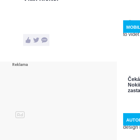
MOBI
Čeká
Noki
zastav
AUTO