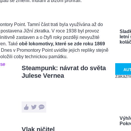
ad se změnil: indiáni a bizoni prohráli.
ontory Point. Tamní část trati byla využívána až do
a postavena Jižní zkratka. V roce 1938 byl provoz
Sladk
letn
nitivně zastaven a o čtyři roky později nevyužité
koláče
ren. Také
obě lokomotivy, které se zde roku 1869
Dnes v Promontory Point uvidíte jejich repliky stejně
položili coby technickou památku.
Steampunk: návrat do světa
AU
Julese Vernea
Výhře
Pokro
Vlak ničitel