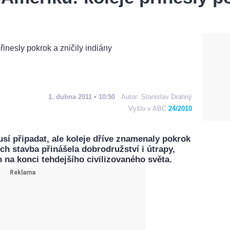
1. dubna 2011 • 10:50
Autor:
Stanislav Drahný
Vyšlo v ABC
24/2010
sí připadat, ale koleje dříve znamenaly pokrok
ch stavba přinášela dobrodružství i útrapy,
h na konci tehdejšího civilizovaného světa.