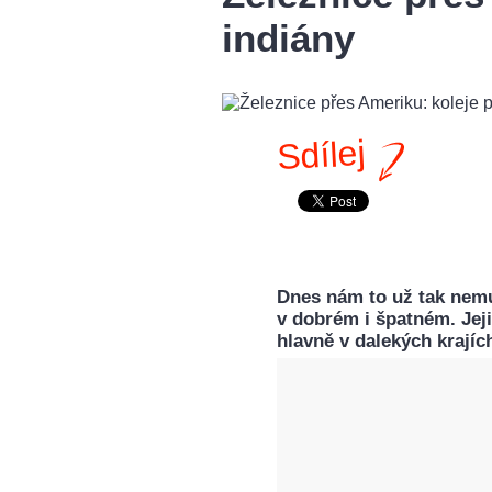
indiány
Sdílej
Dnes nám to už tak nemu
v dobrém i špatném. Jeji
hlavně v dalekých krajíc