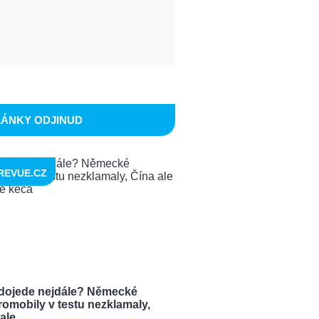
LÁNKY ODJINUD
REVUE.CZ
dojede nejdále? Německé
romobily v testu nezklamaly,
le ...