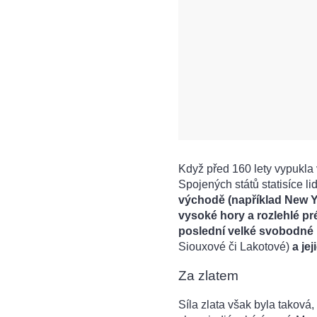
Když před 160 lety vypukla v
Spojených států statisíce li
východě (například New 
vysoké hory a rozlehlé pré
poslední velké svobodné
Siouxové či Lakotové)
a je
Za zlatem
Síla zlata však byla taková,