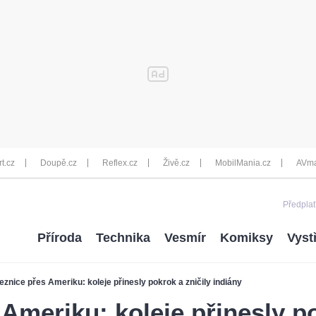
rt.cz
Doupě.cz
Reflex.cz
Živě.cz
MobilMania.cz
AVma
Předplať
Příroda
Technika
Vesmír
Komiksy
Vyst
eznice přes Ameriku: koleje přinesly pokrok a zničily indiány
 Ameriku: koleje přinesly po