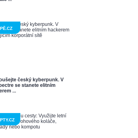
PĚ.CZ
oušejte český kyberpunk. V
ectre se stanete elitním
rem ...
PTY.CZ