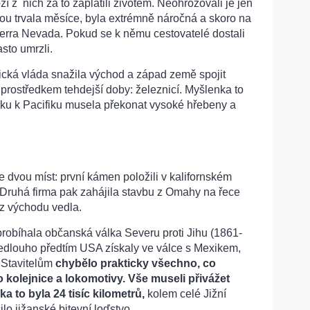
í z nich za to zaplatili životem. Neohrožovali je jen
kou trvala měsíce, byla extrémně náročná a skoro na
ierra Nevada. Pokud se k němu cestovatelé dostali
asto umrzli.
ická vláda snažila východ a západ země spojit
rostředkem tehdejší doby: železnicí. Myšlenka to
iku k Pacifiku musela překonat vysoké hřebeny a
 dvou míst: první kámen položili v kalifornském
Druhá firma pak zahájila stavbu z Omahy na řece
 z východu vedla.
robíhala občanská válka Severu proti Jihu (1861-
 nedlouho předtím USA získaly ve válce s Mexikem,
 Stavitelům
chybělo prakticky všechno, co
o kolejnice a lokomotivy. Vše museli přivážet
a to byla 24 tisíc kilometrů,
kolem celé Jižní
lo jižanské bitevní loďstvo.