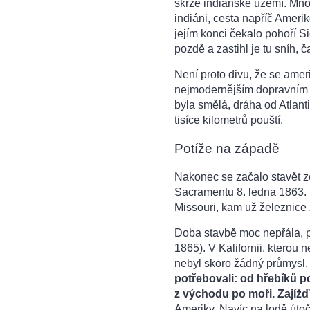
skrze indiánské území. Mnoz
indiáni, cesta napříč Ameri
jejím konci čekalo pohoří S
pozdě a zastihl je tu sníh, č
Není proto divu, že se amer
nejmodernějším dopravním p
byla smělá, dráha od Atlant
tisíce kilometrů pouští.
Potíže na západě
Nakonec se začalo stavět ze
Sacramentu 8. ledna 1863. 
Missouri, kam už železnice
Doba stavbě moc nepřála, p
1865). V Kalifornii, kterou
nebyl skoro žádný průmysl.
potřebovali: od hřebíků p
z východu po moři. Zajížďk
Ameriky. Navíc na lodě útoči