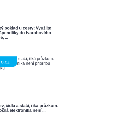
ý poklad u cesty: Využijte
í špendlíky do tvarohového
, ...
TO.CZ
v, čidla a stačí, říká průzkum.
čilá elektronika není ...