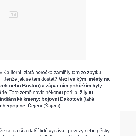
 Kalifornii zlatá horečka zamířily tam ze zbytku
dí. Jenže jak se tam dostat?
Mezi velkými městy na
York nebo Boston) a západním pobřežím byly
rie.
Tato země navíc někomu patřila,
žily tu
 indiánské kmeny: bojovní Dakotové
(také
jich spojenci Čejeni
(Šajeni).
 že se další a další lidé vydávali povozy nebo pěšky