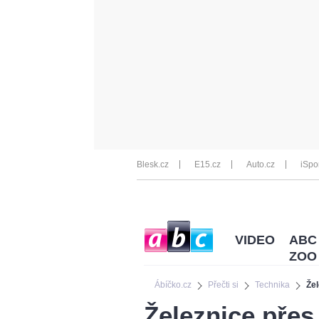
Blesk.cz
E15.cz
Auto.cz
iSpo
VIDEO
ABC
ZOO
Ábíčko.cz
Přečti si
Technika
Žel
Železnice přes