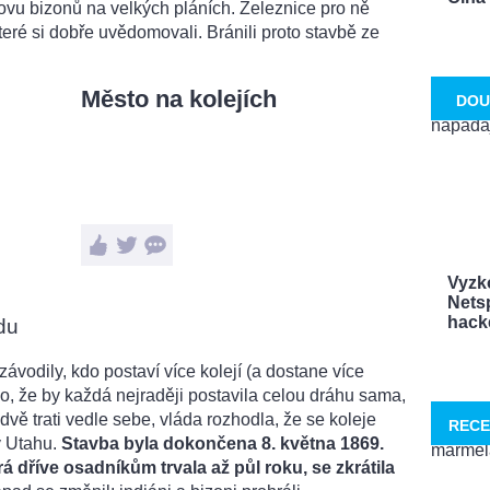
lovu bizonů na velkých pláních. Železnice pro ně
eré si dobře uvědomovali. Bránili proto stavbě ze
Město na kolejích
DOU
Vyzk
Netsp
hacke
du
ávodily, kdo postaví více kolejí (a dostane více
lo, že by každá nejraději postavila celou dráhu sama,
 dvě trati vedle sebe, vláda rozhodla, že se koleje
RECE
v Utahu.
Stavba byla dokončena 8. května 1869.
á dříve osadníkům trvala až půl roku, se zkrátila