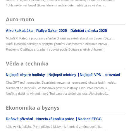
Tohle nikdy neříkejte! Slova, kterými rodiče dětem ubližují ze všeho n...
Auto-moto
Alko-kalkulačka
Rallye Dakar 2025
Dálniční známka 2025
MotoGP: Páteční program ve Velké Británii uzavřel rekordním časem Bezz...
Další klasická corvette s dobrými jízdními vlastnostmi? Mitsuoka znovu...
Problémy Cadillacu s brzdami souvisí podle Bottase s jejich chlazením
Věda a technika
Nejlepší chytré hodinky
Nejlepší telefony
Nejlepší VPN – srovnání
ChatGPT teď neunavíte. Bezplatná verze má neomezený chat a lepší model...
Microsoft se nepoučil. Ve Windows potichu instaluje OneDrive Photos, k...
Netflix a další na víkend: nový Ted Lasso a akční Lioness. Ale předevš...
Ekonomika a byznys
Daňové přiznání
Novela zákoníku práce
Nadace EPCG
Itálie vyklízí pláže. První plážové kluby mizí, turisté změnu pocítí b...