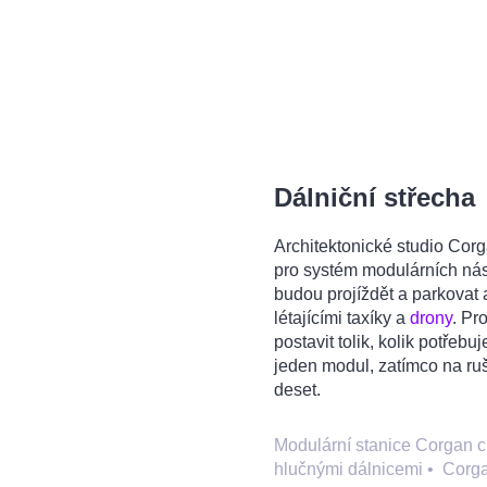
Dálniční střecha
Architektonické studio Corg
pro systém modulárních nást
budou projíždět a parkovat 
létajícími taxíky a
drony
. Pr
postavit tolik, kolik potřeb
jeden modul, zatímco na ru
deset.
Modulární stanice Corgan cht
hlučnými dálnicemi
•
Corg