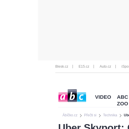
Blesk.cz
E15.cz
Auto.cz
iSpo
VIDEO
ABC
ZOO
Ábíčko.cz
Přečti si
Technika
Ube
Uber Skyport: O