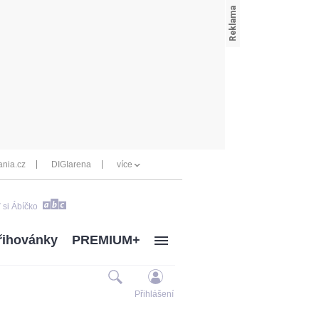
nia.cz
DIGIarena
více
 si Ábíčko
řihovánky
PREMIUM+
Přihlášení