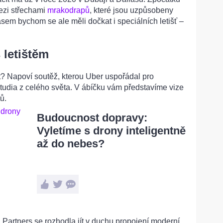
mezi střechami
mrakodrapů
, které jsou uzpůsobeny
asem bychom se ale měli dočkat i speciálních letišť –
letištěm
? Napoví soutěž, kterou Uber uspořádal pro
tudia z celého světa. V ábíčku vám představíme vize
ů.
Budoucnost dopravy:
Vyletíme s drony inteligentně
až do nebes?
artners se rozhodla jít v duchu propojení moderní