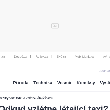
rt.cz
Doupě.cz
Reflex.cz
Živě.cz
MobilMania.cz
AVma
Předplať
Příroda
Technika
Vesmír
Komiksy
Vyst
r Skyport: Odkud vzlétne létající taxi?
dkud vzlétne létající taxi?