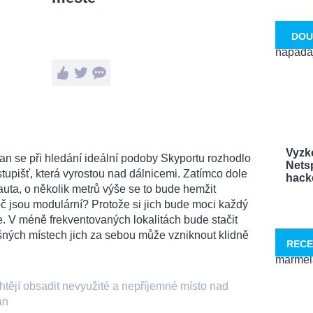
DOU
Vyzk
an se při hledání ideální podoby Skyportu rozhodlo
Netsp
upišť, která vyrostou nad dálnicemi. Zatímco dole
hacke
auta, o několik metrů výše se to bude hemžit
oč jsou modulární? Protože si jich bude moci každý
uje. V méně frekventovaných lokalitách bude stačit
šných místech jich za sebou může vzniknout klidně
RECE
ějí obsadit nevyužité a nepříjemné místo nad
an