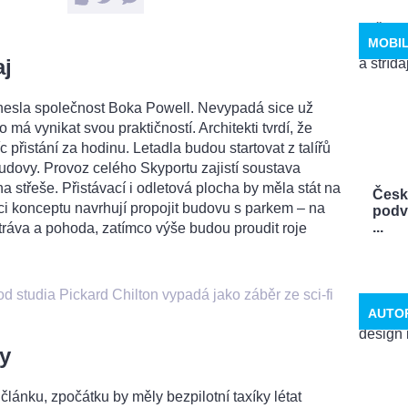
MOBI
aj
řinesla společnost Boka Powell. Nevypadá sice už
o má vynikat svou praktičností. Architekti tvrdí, že
c přistání za hodinu. Letadla budou startovat z talířů
udovy. Provoz celého Skyportu zajistí soustava
 střeše. Přistávací i odletová plocha by měla stát na
Česko
rci konceptu navrhují propojit budovu s parkem – na
podvo
...
tráva a pohoda, zatímco výše budou proudit roje
y od studia Pickard Chilton vypadá jako záběr ze sci-fi
AUTO
y
 článku, zpočátku by měly bezpilotní taxíky létat