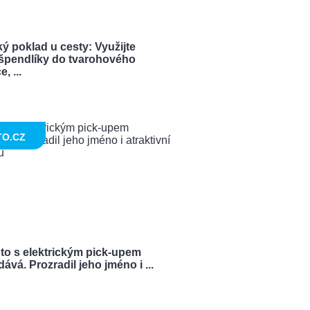
ý poklad u cesty: Využijte
í špendlíky do tvarohového
, ...
TO.CZ
 to s elektrickým pick-upem
ává. Prozradil jeho jméno i ...