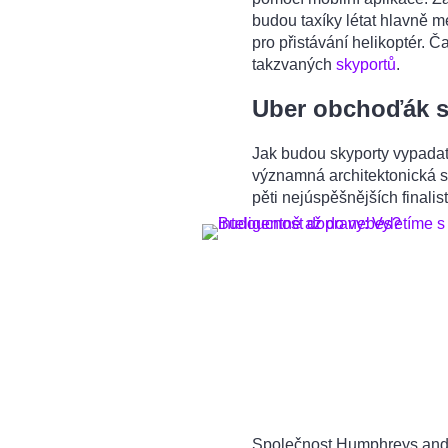
budou taxíky létat hlavně 
pro přistávání helikoptér. Č
takzvaných
skyportů
.
Uber obchoďák s 
Jak budou skyporty vypadat
významná architektonická s
pěti nejúspěšnějších finalist
Společnost Humphreys and P