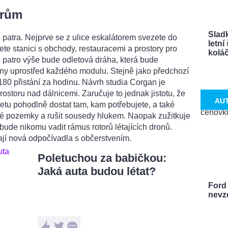
érům
Sladk
patra. Nejprve se z ulice eskalátorem svezete do
letn
ete stanici s obchody, restauracemi a prostory pro
koláče
 patro výše bude odletová dráha, která bude
rny uprostřed každého modulu. Stejně jako předchozí
180 přistání za hodinu. Návrh studia Corgan je
ostoru nad dálnicemi. Zaručuje to jednak jistotu, že
AU
etu pohodlně dostat tam, kam potřebujete, a také
é pozemky a rušit sousedy hlukem. Naopak zužitkuje
ebude nikomu vadit rámus rotorů létajících dronů.
kají nová odpočívadla s občerstvením.
Poletuchou za babičkou:
Jaká auta budou létat?
Ford
nevzd