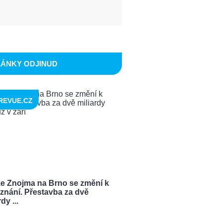
LÁNKY ODJINUD
REVUE.CZ
ze Znojma na Brno se změní k
znání. Přestavba za dvě
dy ...