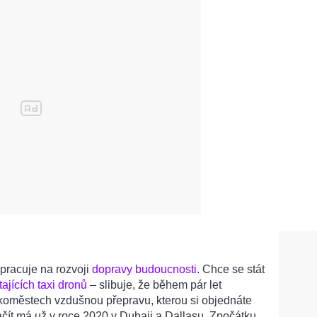
pracuje na rozvoji
dopravy budoucnosti
. Chce se stát
tajících taxi dronů
– slibuje, že během pár let
koměstech vzdušnou přepravu, kterou si objednáte
čít má už v roce 2020 v Dubaji a Dallasu. Zpočátku