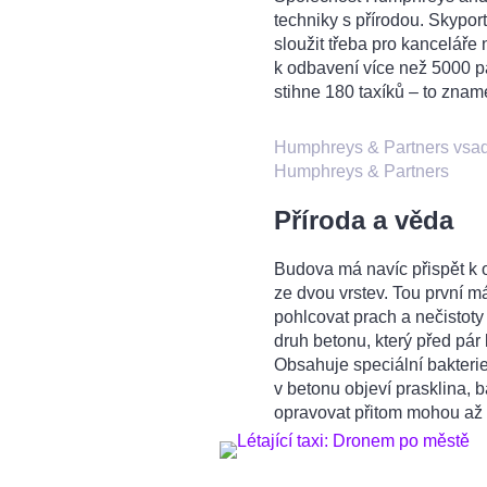
techniky s přírodou. Skypor
sloužit třeba pro kanceláře
k odbavení více než 5000 pa
stihne 180 taxíků – to zname
Humphreys & Partners vsadili
Humphreys & Partners
Příroda a věda
Budova má navíc přispět k 
ze dvou vrstev. Tou první má
pohlcovat prach a nečistoty 
druh betonu, který před pár
Obsahuje speciální bakteri
v betonu objeví prasklina, b
opravovat přitom mohou až 