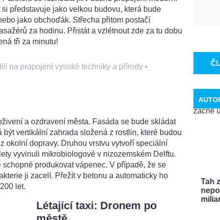
t si představuje jako velkou budovu, která bude
 nebo jako obchoďák. Střecha přitom postačí
sažérů za hodinu. Přistát a vzlétnout zde za tu dobu
ná tři za minutu!
Č
 na propojení vysoké techniky a přírody
•
AUTO
oživení a ozdravení města. Fasáda se bude skládat
 být vertikální zahrada složená z rostlin, které budou
z okolní dopravy. Druhou vrstvu vytvoří speciální
 lety vyvinuli mikrobiologové v nizozemském Delftu.
e schopné produkovat vápenec. V případě, že se
akterie ji zacelí. Přežít v betonu a automaticky ho
Tah 
200 let.
nepo
miliar
Létající taxi: Dronem po
městě