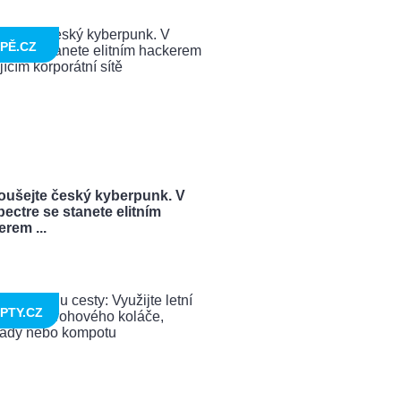
PĚ.CZ
oušejte český kyberpunk. V
ectre se stanete elitním
rem ...
PTY.CZ