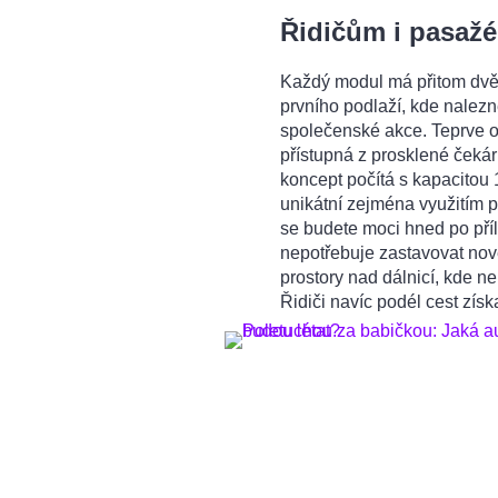
Řidičům i pasaž
Každý modul má přitom dvě 
prvního podlaží, kde nalezn
společenské akce. Teprve o
přístupná z prosklené čeká
koncept počítá s kapacitou 
unikátní zejména využitím pr
se budete moci hned po příl
nepotřebuje zastavovat nov
prostory nad dálnicí, kde n
Řidiči navíc podél cest zís