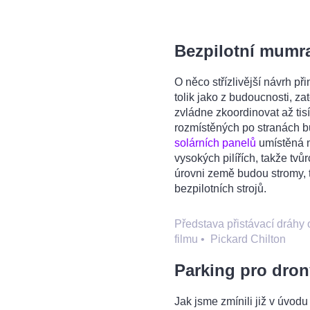
Bezpilotní mumr
O něco střízlivější návrh p
tolik jako z budoucnosti, zat
zvládne zkoordinovat až tisí
rozmístěných po stranách b
solárních panelů
umístěná na
vysokých pilířích, takže tvů
úrovni země budou stromy, 
bezpilotních strojů.
Představa přistávací dráh
filmu
•
Pickard Chilton
Parking pro dron
Jak jsme zmínili již v úvodu