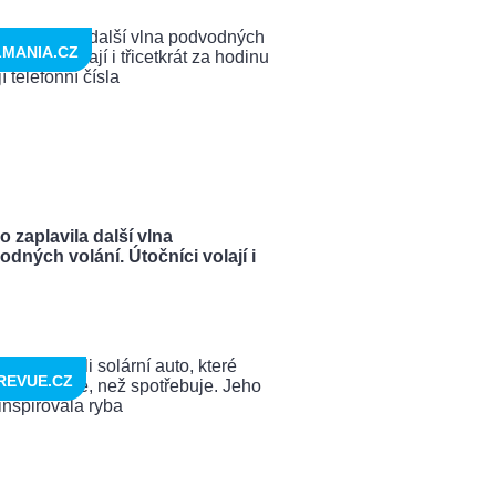
LMANIA.CZ
 zaplavila další vlna
dných volání. Útočníci volají i
REVUE.CZ