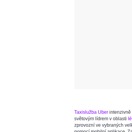
Taxislužba Uber
intenzivně 
světovým lídrem v oblasti
lé
zprovozní ve vybraných vel
pomocí mobilní aplikace. Za