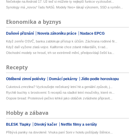
Nečekejte na Android 17. Už teď si můžete ty nejlepší funkce vyzkoušet...
Synology má „novou“ řadu NASů. Modely Neo+ lákají výkonem, SSD a vyměn...
Ekonomika a byznys
Daňové přiznání
Novela zákoníku práce
Nadace EPCG
Když zemře OSVČ, banka zablokuje přístup k účtům. Záchrana rodinné fir...
Když daň vyžene zlatá vejce. Kalifornie chce zdanit miliardáře, ti rad...
Obchodní modely se hroutí, trh se extrémně mění, předpovídají čeští ka...
Recepty
Oblíbené zimní polévky
Domácí pekárny
Jídlo podle horoskopu
Cuketová zmrzlina? Vyzkoušejte nečekaný letní hit a geniální způsob, j...
Rychlé buchty s broskvemi: 5 receptů na sladké letní moučníky, které m...
Oopsie bread: Proteinové pečivo lehké jako obláček zvládnete připravit...
Hobby a zábava
BLESK Tlapky
Divoký kačer
Netflix filmy a seriály
Přibývá paniky na dovolené: Vnuka paní Soni v hotelu poštípaly štěnice...