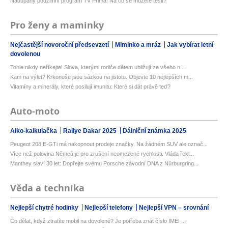
Nadupaný podzimní program TV Prima! Na co se můžete těšit?
Pro ženy a maminky
Nejčastější novoroční předsevzetí
Miminko a mráz
Jak vybírat letní
dovolenou
Tohle nikdy neříkejte! Slova, kterými rodiče dětem ubližují ze všeho n...
Kam na výlet? Krkonoše jsou sázkou na jistotu. Objevte 10 nejlepších m...
Vitamíny a minerály, které posilují imunitu: Které si dát právě teď?
Auto-moto
Alko-kalkulačka
Rallye Dakar 2025
Dálniční známka 2025
Peugeot 208 E-GTi má nakopnout prodeje značky. Na žádném SUV ale označ...
Více než polovina Němců je pro zrušení neomezené rychlosti. Vláda řekl...
Manthey slaví 30 let: Dopřejte svému Porsche závodní DNA z Nürburgring...
Věda a technika
Nejlepší chytré hodinky
Nejlepší telefony
Nejlepší VPN – srovnání
Co dělat, když ztratíte mobil na dovolené? Je potřeba znát číslo IMEI ...