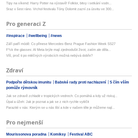
Tipy na víkend: Harry Potter na výstavě! Folklor, bitvy i setkání vodn...
Sraz v šest ráno. Vrchol festivalu Tóny Dolomit zazní za úsvitu ve 300...
Pro generaci Z
#inspirace
#wellbeing
#news
Září patří módě: Co přinese Mercedes-Benz Prague Fashion Week SS27
F*ck the glasses: AI Meta brýle mají zjednodušit život, zatím ale děla...
Víš, proč ti po mléčných výrobcích možná nebývá dobře?
Zdraví
Podpořte dětskou imunitu
Babské rady proti nachlazení
S čím vším
pomůže rýmovník
Jak se zdravě zchladit v tropických vedrech: Co pomáhá a kdy už riskuj...
Úpal a úžeh: Jak je poznat a jak se z nich rychle vyléčit
Parazité v nás: Kterým se u nás líbí a kde v našem těle je můžeme nají...
Pro nejmenší
Mourissonova poradna
Komiksy
Festival ABC