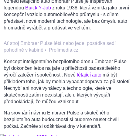
Vzhled létajícího auto Embraer Pulse je inspirován
legendou
Buick Y-Job
z roku 1938, která vznikla jako první
koncepční vozidlo automobilového průmyslu - s cílem
představit nové moderní technologie, ale bez úmyslu auto
hromadně vyrábět a prodávat ve velkém.
Ať stroj Embraer Pulse létá nebo jede, posádka sedí
pohodlně v kabině
•
Profimedia.cz
Koncept inteligentního bezpilotního dronu Embraer Pulse
byl dokončen letos na jaře u příležitosti padesátiletého
výročí založení společnosti. Nové
létající auto
má být
příkladem toho, jak by mohla vypadat doprava za půlstoletí.
Nechybí ani nové vynálezy a technologie, které ve
skutečnosti zatím neexistují, ale u kterých vývojáři
předpokládají, že můžou vzniknout.
Na srovnání návrhu Embraer Pulse a skutečného
bezpilotního auta budoucnosti si budeme muset chvíli
počkat. Začněte si odškrtávat dny v kalendáři.