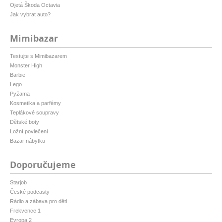
Ojetá Škoda Octavia
Jak vybrat auto?
Mimibazar
Testujte s Mimibazarem
Monster High
Barbie
Lego
Pyžama
Kosmetika a parfémy
Teplákové soupravy
Dětské boty
Ložní povlečení
Bazar nábytku
Doporučujeme
Starjob
České podcasty
Rádio a zábava pro děti
Frekvence 1
Evropa 2