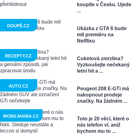
koupíte v Česku. Ujede
...
DOUPĚ.CZ
Ukázka z GTA 6 bude
mít premiéru na
Netflixu
RECEPTY.CZ
Cuketová zmrzlina?
Vyzkoušejte nečekaný
letní hit a ...
AUTO.CZ
Peugeot 208 E-GTi má
nakopnout prodeje
značky. Na žádném ...
MOBILMANIA.CZ
Toto je 20 věcí, které o
nás telefon ví, aniž
bychom mu to ...