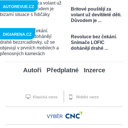
AUTOREVUE.CZ
Britové pouštějí za
volant už devítileté děti.
Důvodem je ...
DIGIARENA.CZ
Revoluce bez čekání.
Snímače LOFIC
dohánějí drahé ...
Autoři
Předplatné
Inzerce
Klasická verze
Mobilní verze
VÝBĚR