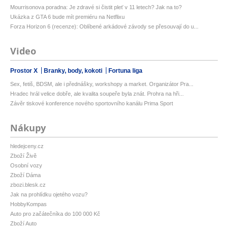
Mourrisonova poradna: Je zdravé si čistit pleť v 11 letech? Jak na to?
Ukázka z GTA 6 bude mít premiéru na Netflixu
Forza Horizon 6 (recenze): Oblíbené arkádové závody se přesouvají do u...
Video
Prostor X
Branky, body, kokoti
Fortuna liga
Sex, fetiš, BDSM, ale i přednášky, workshopy a market. Organizátor Pra...
Hradec hrál velice dobře, ale kvalita soupeře byla znát. Prohra na hři...
Závěr tiskové konference nového sportovního kanálu Prima Sport
Nákupy
hledejceny.cz
Zboží Živě
Osobní vozy
Zboží Dáma
zbozi.blesk.cz
Jak na prohlídku ojetého vozu?
HobbyKompas
Auto pro začátečníka do 100 000 Kč
Zboží Auto