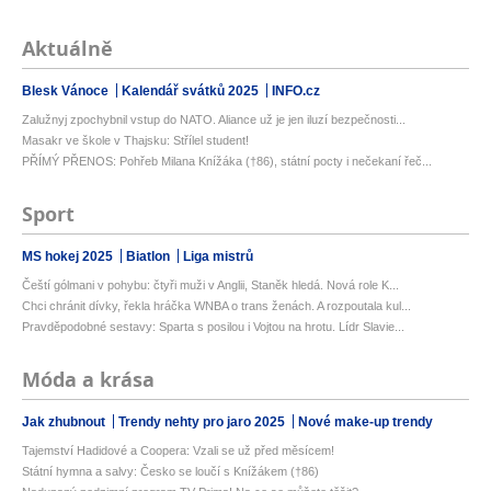
Aktuálně
Blesk Vánoce
Kalendář svátků 2025
INFO.cz
Zalužnyj zpochybnil vstup do NATO. Aliance už je jen iluzí bezpečnosti...
Masakr ve škole v Thajsku: Střílel student!
PŘÍMÝ PŘENOS: Pohřeb Milana Knížáka (†86), státní pocty i nečekaní řeč...
Sport
MS hokej 2025
Biatlon
Liga mistrů
Čeští gólmani v pohybu: čtyři muži v Anglii, Staněk hledá. Nová role K...
Chci chránit dívky, řekla hráčka WNBA o trans ženách. A rozpoutala kul...
Pravděpodobné sestavy: Sparta s posilou i Vojtou na hrotu. Lídr Slavie...
Móda a krása
Jak zhubnout
Trendy nehty pro jaro 2025
Nové make-up trendy
Tajemství Hadidové a Coopera: Vzali se už před měsícem!
Státní hymna a salvy: Česko se loučí s Knížákem (†86)