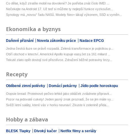
Co dělat, když ztratíte mobil na dovolené? Je potřeba znát číslo IMEI ...
Nečekejte na Android 17. Už teď si můžete ty nejlepší funkce vyzkoušet...
Synology má „novou“ řadu NASů. Modely Neo+ lákají výkonem, SSD a vyměn...
Ekonomika a byznys
Daňové přiznání
Novela zákoníku práce
Nadace EPCG
Jedna česká iluze se právě rozpadá. Zelená transformace je pojistkou p...
Obří obchod v letectví. Americké Apollo kupuje easyJet za 161 miliard ...
Tekuté zlato opět dostojí své přezdívce. Zdražení běžné potraviny brzy...
Recepty
Oblíbené zimní polévky
Domácí pekárny
Jídlo podle horoskopu
Oopsie bread: Proteinové pečivo lehké jako obláček zvládnete připravit...
Pozor na jedovaté cukety! Jeden jasný znak prozradí, že se jim máte vy...
Svěží letní saláty, které vás v horku neunaví: Zkuste k zelenině přida...
Hobby a zábava
BLESK Tlapky
Divoký kačer
Netflix filmy a seriály