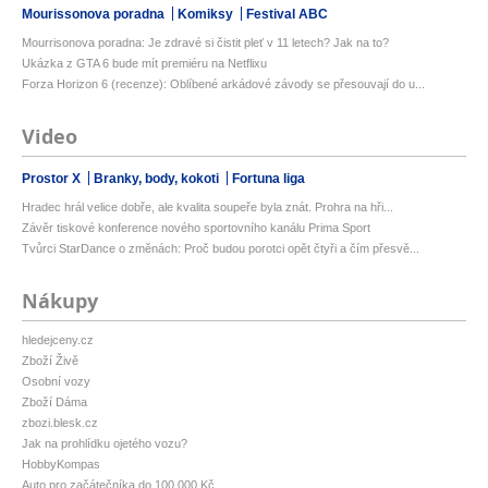
Mourissonova poradna
Komiksy
Festival ABC
Mourrisonova poradna: Je zdravé si čistit pleť v 11 letech? Jak na to?
Ukázka z GTA 6 bude mít premiéru na Netflixu
Forza Horizon 6 (recenze): Oblíbené arkádové závody se přesouvají do u...
Video
Prostor X
Branky, body, kokoti
Fortuna liga
Hradec hrál velice dobře, ale kvalita soupeře byla znát. Prohra na hři...
Závěr tiskové konference nového sportovního kanálu Prima Sport
Tvůrci StarDance o změnách: Proč budou porotci opět čtyři a čím přesvě...
Nákupy
hledejceny.cz
Zboží Živě
Osobní vozy
Zboží Dáma
zbozi.blesk.cz
Jak na prohlídku ojetého vozu?
HobbyKompas
Auto pro začátečníka do 100 000 Kč