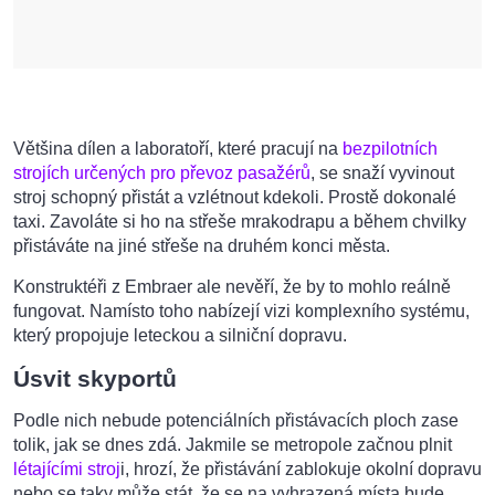
Většina dílen a laboratoří, které pracují na
bezpilotních
strojích určených pro převoz pasažérů
, se snaží vyvinout
stroj schopný přistát a vzlétnout kdekoli. Prostě dokonalé
taxi. Zavoláte si ho na střeše mrakodrapu a během chvilky
přistáváte na jiné střeše na druhém konci města.
Konstruktéři z Embraer ale nevěří, že by to mohlo reálně
fungovat. Namísto toho nabízejí vizi komplexního systému,
který propojuje leteckou a silniční dopravu.
Úsvit skyportů
Podle nich nebude potenciálních přistávacích ploch zase
tolik, jak se dnes zdá. Jakmile se metropole začnou plnit
létajícími stroj
i, hrozí, že přistávání zablokuje okolní dopravu
nebo se taky může stát, že se na vyhrazená místa bude