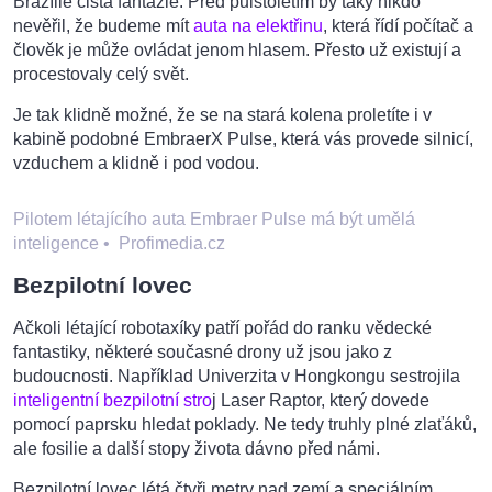
Brazílie čistá fantazie. Před půlstoletím by taky nikdo
nevěřil, že budeme mít
auta na elektřinu
, která řídí počítač a
člověk je může ovládat jenom hlasem. Přesto už existují a
procestovaly celý svět.
Je tak klidně možné, že se na stará kolena proletíte i v
kabině podobné EmbraerX Pulse, která vás provede silnicí,
vzduchem a klidně i pod vodou.
Pilotem létajícího auta Embraer Pulse má být umělá
inteligence
•
Profimedia.cz
Bezpilotní lovec
Ačkoli létající robotaxíky patří pořád do ranku vědecké
fantastiky, některé současné drony už jsou jako z
budoucnosti. Například Univerzita v Hongkongu sestrojila
inteligentní bezpilotní stro
j Laser Raptor, který dovede
pomocí paprsku hledat poklady. Ne tedy truhly plné zlaťáků,
ale fosilie a další stopy života dávno před námi.
Bezpilotní lovec létá čtyři metry nad zemí a speciálním