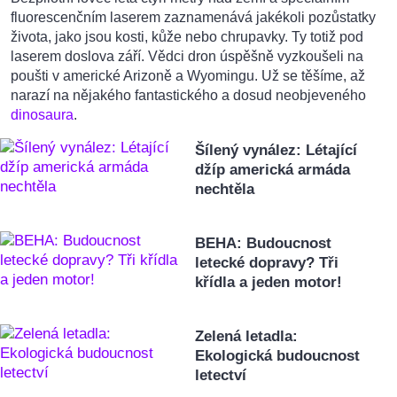
fluorescenčním laserem zaznamenává jakékoli pozůstatky
života, jako jsou kosti, kůže nebo chrupavky. Ty totiž pod
laserem doslova září. Vědci dron úspěšně vyzkoušeli na
poušti v americké Arizoně a Wyomingu. Už se těšíme, až
narazí na nějakého fantastického a dosud neobjeveného
dinosaura
.
Šílený vynález: Létající
džíp americká armáda
nechtěla
BEHA: Budoucnost
letecké dopravy? Tři
křídla a jeden motor!
Zelená letadla:
Ekologická budoucnost
letectví