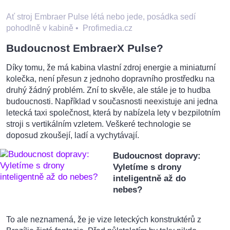
Ať stroj Embraer Pulse létá nebo jede, posádka sedí
pohodlně v kabině
•
Profimedia.cz
Budoucnost EmbraerX Pulse?
Díky tomu, že má kabina vlastní zdroj energie a miniaturní
kolečka, není přesun z jednoho dopravního prostředku na
druhý žádný problém. Zní to skvěle, ale stále je to hudba
budoucnosti. Například v současnosti neexistuje ani jedna
letecká taxi společnost, která by nabízela lety v bezpilotním
stroji s vertikálním vzletem. Veškeré technologie se
doposud zkoušejí, ladí a vychytávají.
Budoucnost dopravy:
Vyletíme s drony
inteligentně až do
nebes?
To ale neznamená, že je vize leteckých konstruktérů z