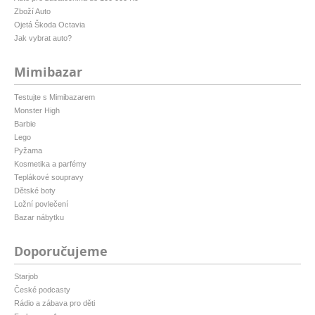
Zboží Auto
Ojetá Škoda Octavia
Jak vybrat auto?
Mimibazar
Testujte s Mimibazarem
Monster High
Barbie
Lego
Pyžama
Kosmetika a parfémy
Teplákové soupravy
Dětské boty
Ložní povlečení
Bazar nábytku
Doporučujeme
Starjob
České podcasty
Rádio a zábava pro děti