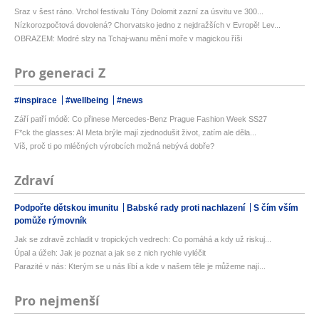
Sraz v šest ráno. Vrchol festivalu Tóny Dolomit zazní za úsvitu ve 300...
Nízkorozpočtová dovolená? Chorvatsko jedno z nejdražších v Evropě! Lev...
OBRAZEM: Modré slzy na Tchaj-wanu mění moře v magickou říši
Pro generaci Z
#inspirace
#wellbeing
#news
Září patří módě: Co přinese Mercedes-Benz Prague Fashion Week SS27
F*ck the glasses: AI Meta brýle mají zjednodušit život, zatím ale děla...
Víš, proč ti po mléčných výrobcích možná nebývá dobře?
Zdraví
Podpořte dětskou imunitu
Babské rady proti nachlazení
S čím vším
pomůže rýmovník
Jak se zdravě zchladit v tropických vedrech: Co pomáhá a kdy už riskuj...
Úpal a úžeh: Jak je poznat a jak se z nich rychle vyléčit
Parazité v nás: Kterým se u nás líbí a kde v našem těle je můžeme nají...
Pro nejmenší