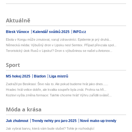
Aktuálně
Blesk Vánoce
Kalendář svátků 2025
INFO.cz
Ebola v Kongu může zmutovat, varují zdravotníci. Epidemie je prý druhá...
Německá média: Výbušný dron v Lipsku nesl Semtex. Případ převzala spol...
Teroristický útok Rusů v Lipsku!? Dron s výbušninou se našel u Antonov...
Sport
MS hokej 2025
Biatlon
Liga mistrů
Zadražil po Besiktasi: Štve nás to. Ale pokud budeme hrát jako dnes......
Hradec hrál velice dobře, ale kvalita soupeře byla znát. Prohra na hři...
Kozlovi vyšla změna formace: Takhle chceme hrát! Výhru zařídili sváteč...
Móda a krása
Jak zhubnout
Trendy nehty pro jaro 2025
Nové make-up trendy
Jak vybrat barvu, která vám bude slušet? Tohle je rozhodující