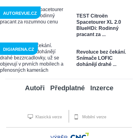
AUTOREVUE.CZ
TEST Citroën
Spacetourer XL 2.0
BlueHDi: Rodinný
pracant za ...
DIGIARENA.CZ
Revoluce bez čekání.
Snímače LOFIC
dohánějí drahé ...
Autoři
Předplatné
Inzerce
Klasická verze
Mobilní verze
VÝBĚR