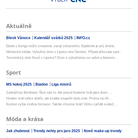
Aktuálně
Blesk Vánoce
Kalendář svátků 2025
INFO.cz
Ebola v Kongu může zmutovat, varují zdravotníci. Epidemie je prý druhá...
Německá média: Výbušný dron v Lipsku nesl Semtex. Případ převzala spol...
Teroristický útok Rusů v Lipsku!? Dron s výbušninou se našel u Antonov...
Sport
MS hokej 2025
Biatlon
Liga mistrů
Zadražil po Besiktasi: Štve nás to. Ale pokud budeme hrát jako dnes......
Hradec hrál velice dobře, ale kvalita soupeře byla znát. Prohra na hři...
Kozlovi vyšla změna formace: Takhle chceme hrát! Výhru zařídili sváteč...
Móda a krása
Jak zhubnout
Trendy nehty pro jaro 2025
Nové make-up trendy