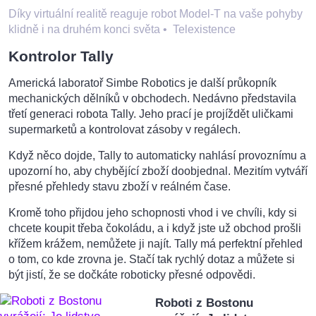
Díky virtuální realitě reaguje robot Model-T na vaše pohyby
klidně i na druhém konci světa
•
Telexistence
Kontrolor Tally
Americká laboratoř Simbe Robotics je další průkopník
mechanických dělníků v obchodech. Nedávno představila
třetí generaci robota Tally. Jeho prací je projíždět uličkami
supermarketů a kontrolovat zásoby v regálech.
Když něco dojde, Tally to automaticky nahlásí provoznímu a
upozorní ho, aby chybějící zboží doobjednal. Mezitím vytváří
přesné přehledy stavu zboží v reálném čase.
Kromě toho přijdou jeho schopnosti vhod i ve chvíli, kdy si
chcete koupit třeba čokoládu, a i když jste už obchod prošli
křížem krážem, nemůžete ji najít. Tally má perfektní přehled
o tom, co kde zrovna je. Stačí tak rychlý dotaz a můžete si
být jistí, že se dočkáte roboticky přesné odpovědi.
Roboti z Bostonu