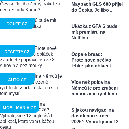
Maybach GLS 680 přijel
do Česka. Je libo ...
DOUPĚ.CZ
Ukázka z GTA 6 bude
mít premiéru na
Netflixu
RECEPTY.CZ
Oopsie bread:
Proteinové pečivo
lehké jako obláček ...
AUTO.CZ
Více než polovina
Němců je pro zrušení
neomezené rychlosti. ...
MOBILMANIA.CZ
S jakou navigací na
dovolenou v roce
2026? Vybrali jsme 12
...