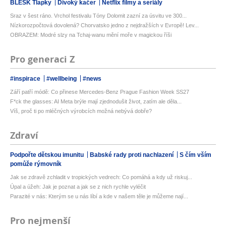
BLESK Tlapky
Divoký kačer
Netflix filmy a seriály
Sraz v šest ráno. Vrchol festivalu Tóny Dolomit zazní za úsvitu ve 300...
Nízkorozpočtová dovolená? Chorvatsko jedno z nejdražších v Evropě! Lev...
OBRAZEM: Modré slzy na Tchaj-wanu mění moře v magickou říši
Pro generaci Z
#inspirace
#wellbeing
#news
Září patří módě: Co přinese Mercedes-Benz Prague Fashion Week SS27
F*ck the glasses: AI Meta brýle mají zjednodušit život, zatím ale děla...
Víš, proč ti po mléčných výrobcích možná nebývá dobře?
Zdraví
Podpořte dětskou imunitu
Babské rady proti nachlazení
S čím vším
pomůže rýmovník
Jak se zdravě zchladit v tropických vedrech: Co pomáhá a kdy už riskuj...
Úpal a úžeh: Jak je poznat a jak se z nich rychle vyléčit
Parazité v nás: Kterým se u nás líbí a kde v našem těle je můžeme nají...
Pro nejmenší