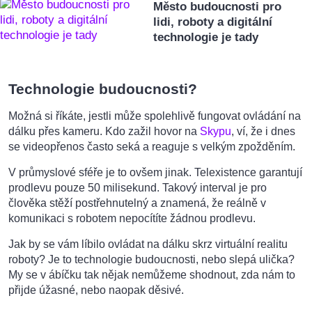
Město budoucnosti pro
lidi, roboty a digitální
technologie je tady
Technologie budoucnosti?
Možná si říkáte, jestli může spolehlivě fungovat ovládání na
dálku přes kameru. Kdo zažil hovor na
Skypu
, ví, že i dnes
se videopřenos často seká a reaguje s velkým zpožděním.
V průmyslové sféře je to ovšem jinak. Telexistence garantují
prodlevu pouze 50 milisekund. Takový interval je pro
člověka stěží postřehnutelný a znamená, že reálně v
komunikaci s robotem nepocítíte žádnou prodlevu.
Jak by se vám líbilo ovládat na dálku skrz virtuální realitu
roboty? Je to technologie budoucnosti, nebo slepá ulička?
My se v ábíčku tak nějak nemůžeme shodnout, zda nám to
přijde úžasné, nebo naopak děsivé.