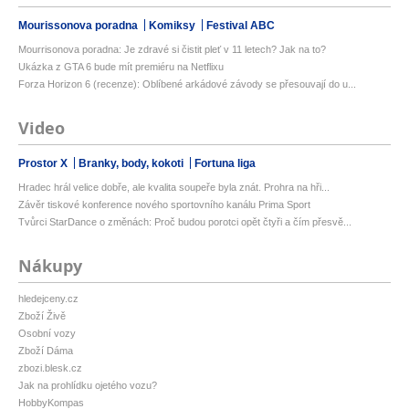
Mourissonova poradna
Komiksy
Festival ABC
Mourrisonova poradna: Je zdravé si čistit pleť v 11 letech? Jak na to?
Ukázka z GTA 6 bude mít premiéru na Netflixu
Forza Horizon 6 (recenze): Oblíbené arkádové závody se přesouvají do u...
Video
Prostor X
Branky, body, kokoti
Fortuna liga
Hradec hrál velice dobře, ale kvalita soupeře byla znát. Prohra na hři...
Závěr tiskové konference nového sportovního kanálu Prima Sport
Tvůrci StarDance o změnách: Proč budou porotci opět čtyři a čím přesvě...
Nákupy
hledejceny.cz
Zboží Živě
Osobní vozy
Zboží Dáma
zbozi.blesk.cz
Jak na prohlídku ojetého vozu?
HobbyKompas