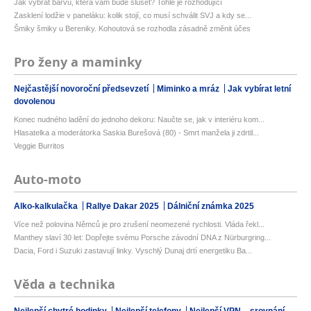
Jak vybrat barvu, která vám bude slušet? Tohle je rozhodující
Zasklení lodžie v paneláku: kolik stojí, co musí schválit SVJ a kdy se...
Šmiky šmiky u Bereniky. Kohoutová se rozhodla zásadně změnit účes
Pro ženy a maminky
Nejčastější novoroční předsevzetí
Miminko a mráz
Jak vybírat letní
dovolenou
Konec nudného ladění do jednoho dekoru: Naučte se, jak v interiéru kom...
Hlasatelka a moderátorka Saskia Burešová (80) - Smrt manžela ji zdrtil...
Veggie Burritos
Auto-moto
Alko-kalkulačka
Rallye Dakar 2025
Dálniční známka 2025
Více než polovina Němců je pro zrušení neomezené rychlosti. Vláda řekl...
Manthey slaví 30 let: Dopřejte svému Porsche závodní DNA z Nürburgring...
Dacia, Ford i Suzuki zastavují linky. Vyschlý Dunaj drtí energetiku Ba...
Věda a technika