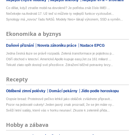
Nejlepší chytré hodinky
Nejlepší telefony
Nejlepší VPN – srovnání
Co dělat, když ztratíte mobil na dovolené? Je potřeba znát číslo IMEI ...
Nečekejte na Android 17. Už teď si můžete ty nejlepší funkce vyzkoušet...
Synology má „novou“ řadu NASů. Modely Neo+ lákají výkonem, SSD a vyměn...
Ekonomika a byznys
Daňové přiznání
Novela zákoníku práce
Nadace EPCG
Jedna česká iluze se právě rozpadá. Zelená transformace je pojistkou p...
Obří obchod v letectví. Americké Apollo kupuje easyJet za 161 miliard ...
Tekuté zlato opět dostojí své přezdívce. Zdražení běžné potraviny brzy...
Recepty
Oblíbené zimní polévky
Domácí pekárny
Jídlo podle horoskopu
Oopsie bread: Proteinové pečivo lehké jako obláček zvládnete připravit...
Pozor na jedovaté cukety! Jeden jasný znak prozradí, že se jim máte vy...
Svěží letní saláty, které vás v horku neunaví: Zkuste k zelenině přida...
Hobby a zábava