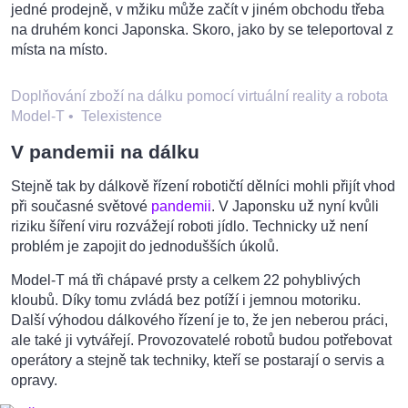
jedné prodejně, v mžiku může začít v jiném obchodu třeba
na druhém konci Japonska. Skoro, jako by se teleportoval z
místa na místo.
Doplňování zboží na dálku pomocí virtuální reality a robota
Model-T
•
Telexistence
V pandemii na dálku
Stejně tak by dálkově řízení robotičtí dělníci mohli přijít vhod
při současné světové
pandemii
. V Japonsku už nyní kvůli
riziku šíření viru rozvážejí roboti jídlo. Technicky už není
problém je zapojit do jednodušších úkolů.
Model-T má tři chápavé prsty a celkem 22 pohyblivých
kloubů. Díky tomu zvládá bez potíží i jemnou motoriku.
Další výhodou dálkového řízení je to, že jen neberou práci,
ale také ji vytvářejí. Provozovatelé robotů budou potřebovat
operátory a stejně tak techniky, kteří se postarají o servis a
opravy.