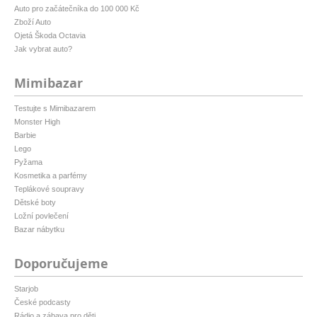
Auto pro začátečníka do 100 000 Kč
Zboží Auto
Ojetá Škoda Octavia
Jak vybrat auto?
Mimibazar
Testujte s Mimibazarem
Monster High
Barbie
Lego
Pyžama
Kosmetika a parfémy
Teplákové soupravy
Dětské boty
Ložní povlečení
Bazar nábytku
Doporučujeme
Starjob
České podcasty
Rádio a zábava pro děti