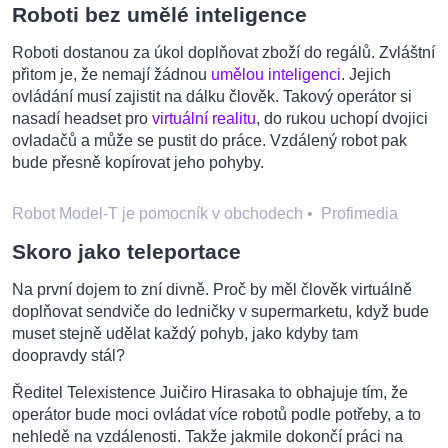
Roboti bez umělé inteligence
Roboti dostanou za úkol doplňovat zboží do regálů. Zvláštní
přitom je, že nemají žádnou
umělou inteligenci
. Jejich
ovládání musí zajistit na dálku člověk. Takový operátor si
nasadí headset pro
virtuální realitu
, do rukou uchopí dvojici
ovladačů a může se pustit do práce. Vzdálený robot pak
bude přesně kopírovat jeho pohyby.
Robot Model-T je pomocník v obchodech
•
Profimedia
Skoro jako teleportace
Na první dojem to zní divně. Proč by měl člověk virtuálně
doplňovat sendviče do ledničky v supermarketu, když bude
muset stejně udělat každý pohyb, jako kdyby tam
doopravdy stál?
Ředitel Telexistence Juičiro Hirasaka to obhajuje tím, že
operátor bude moci ovládat více robotů podle potřeby, a to
nehledě na vzdálenosti. Takže jakmile dokončí práci na