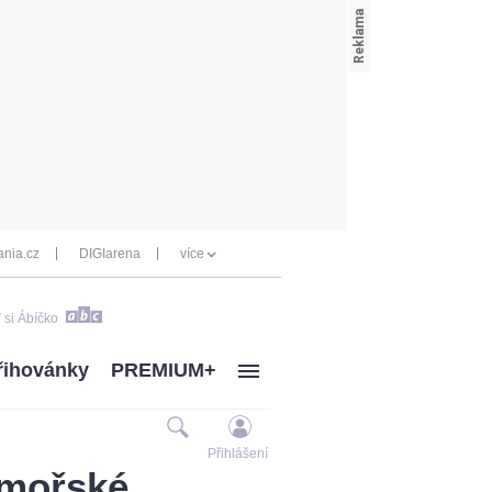
nia.cz
DIGIarena
více
 si Ábíčko
řihovánky
PREMIUM+
Přihlášení
dmořské