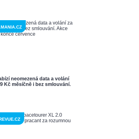
LMANIA.CZ
abízí neomezená data a volání
99 Kč měsíčně i bez smlouvání.
REVUE.CZ