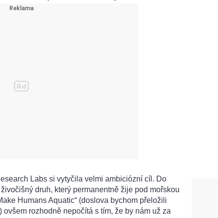
search Labs si vytyčila velmi ambiciózní cíl. Do
t živočišný druh, který permanentně žije pod mořskou
 „Make Humans Aquatic“ (doslova bychom přeložili
“) ovšem rozhodně nepočítá s tím, že by nám už za