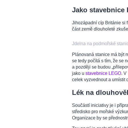
Jako stavebnice
Jihozápadní cíp Británie si f
část země dlouholeté zkušen
Jdelna na podmořské stanic
Plánovaná stanice má být mo
se tedy počítá s tím, že se 
a později se budou „přilep
jako u
stavebnice LEGO
. V
celek vyzvednout a umístit d
Lék na dlouhově
Součástí iniciativy je i pří
středisko pro mořské výzku
Organizace by se přednostně