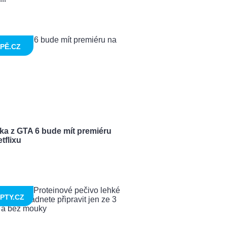
PĚ.CZ
ka z GTA 6 bude mít premiéru
tflixu
PTY.CZ