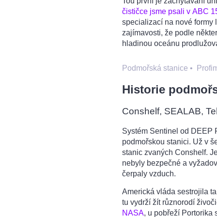
Tou první je zachytávání uh
čističce jsme psali v ABC 
specializací na nové formy 
zajímavosti, že podle někt
hladinou oceánu prodlužovat
Podmořská stanice
•
Profi
Historie podmořs
Conshelf, SEALAB, Tek
Systém Sentinel od DEEP 
podmořskou stanici. Už v šede
stanic zvaných Conshelf. Je
nebyly bezpečné a vyžadova
čerpaly vzduch.
Americká vláda sestrojila t
tu vydrží žít různorodí živo
NASA
, u pobřeží Portorika