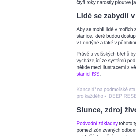
čtyři roky narostly ploutve
Lidé se zabydlí 
Aby se mohli lidé v mořích
stanice, které budou dostu
v Londýně a také v půlmili
Právě u velšských břehů by
vycházející ze systémů podm
někde mezi ilustracemi z v
stanicí ISS
.
Kancelář na podmořské stan
pro každého
•
DEEP RESE
Slunce, zdroj živ
Podvodní základny
tohoto t
pomezí zón zvaných odborně