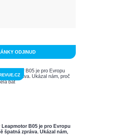
LÁNKY ODJINUD
REVUE.CZ
 Leapmotor B05 je pro Evropu
ě špatná zpráva. Ukázal nám,
..