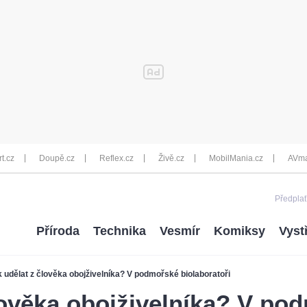
rt.cz
Doupě.cz
Reflex.cz
Živě.cz
MobilMania.cz
AVma
Předplať
Příroda
Technika
Vesmír
Komiksy
Vyst
 udělat z člověka obojživelníka? V podmořské biolaboratoři
lověka obojživelníka? V po