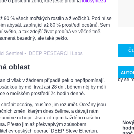
 jde o poslední zónu, kde ještě probíhá
fotosyntéza
ž 90 % všech mořských rostlin a živočichů. Pod ní se
ím abysál, zabírající až 80 % prostředí oceánů. Sem
 světlo, a tak zdejší život probíhá ve věčné tmě.
znamená bezedný, ale také peklo.
Č
ci Sentinel
•
DEEP RESEARCH Labs
á oblast
AUTO
anici však v žádném případě peklo nepřipomínají.
sádkou by měl trvat asi 28 dní, během něj by měli
ace o mořském prostředí 24 hodin denně.
chránit oceány, musíme jim rozumět. Oceány jsou
ních změn, kterým dnes čelíme, a dávají nám
ni neumíme uchopit. Jsou zdrojem každého našeho
Nový
lima. Přesto jim až překvapivým způsobem
hodn
ditel evropských operací DEEP Steve Etherton.
proč .