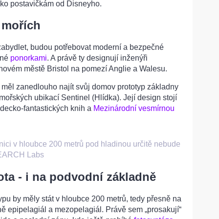
 jako postavičkám od Disneyho.
v mořích
 zabydlet, budou potřebovat moderní a bezpečné
pné
ponorkami
. A právě ty designují inženýři
onovém městě Bristol na pomezí Anglie a Walesu.
 měl zanedlouho najít svůj domov prototyp základny
ořských ubikací Sentinel (Hlídka). Její design stojí
ědecko-fantastických knih a
Mezinárodní vesmírnou
ici v hloubce 200 metrů pod hladinou určitě nebude
ARCH Labs
ota - i na podvodní základně
ypu by měly stát v hloubce 200 metrů, tedy přesně na
 epipelagiál a mezopelagiál. Právě sem „prosakují“