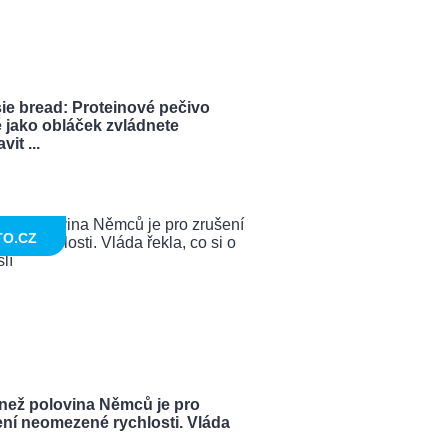
ie bread: Proteinové pečivo
 jako obláček zvládnete
vit ...
TO.CZ
 než polovina Němců je pro
ení neomezené rychlosti. Vláda