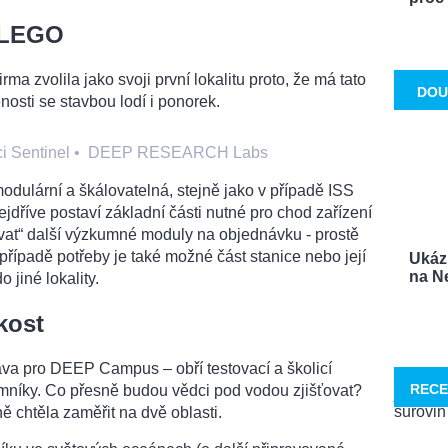
 LEGO
irma zvolila jako svoji první lokalitu proto, že má tato
DOU
osti se stavbou lodí i ponorek.
i Sentinel
•
DEEP RESEARCH Labs
dulární a škálovatelná, stejně jako v případě ISS
nejdříve postaví základní části nutné pro chod zařízení
ovat“ další výzkumné moduly na objednávku - prostě
 případě potřeby je také možné část stanice nebo její
Ukáz
na Ne
o jiné lokality.
kost
prava pro DEEP Campus – obří testovací a školicí
RECE
mníky. Co přesně budou vědci pod vodou zjišťovat?
 chtěla zaměřit na dvě oblasti.