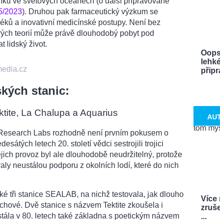
líku ve světových oceánech (o další připravované
15/2023
). Druhou pak farmaceutický výzkum se
léků a inovativní medicínské postupy. Není bez
erých teorií může právě dlouhodobý pobyt pod
 lidský život.
Oops
lehké
media.cz
připra
kých stanic:
tite, La Chalupa a Aquarius
AU
Research Labs rozhodně není prvním pokusem o
sátých letech 20. století vědci sestrojili trojici
jich provoz byl ale dlouhodobě neudržitelný, protože
ly neustálou podporu z okolních lodí, které do nich
aké tři stanice SEALAB, na nichž testovala, jak dlouho
Více
čichové. Dvě stanice s názvem Tektite zkoušela i
zruš
 stála v 80. letech také základna s poetickým názvem
...