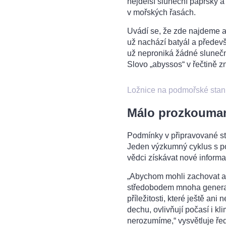
nejdelší sluneční paprsky a
v mořských řasách.
Uvádí se, že zde najdeme a
už nachází batyál a předevš
už neproniká žádné sluneční
Slovo „abyssos“ v řečtině 
Ložnice na podmořské stani
Málo prozkouman
Podmínky v připravované st
Jeden výzkumný cyklus s po
vědci získávat nové inform
„Abychom mohli zachovat a 
středobodem mnoha generač
příležitosti, které ještě a
dechu, ovlivňují počasí i k
nerozumíme,“ vysvětluje ře