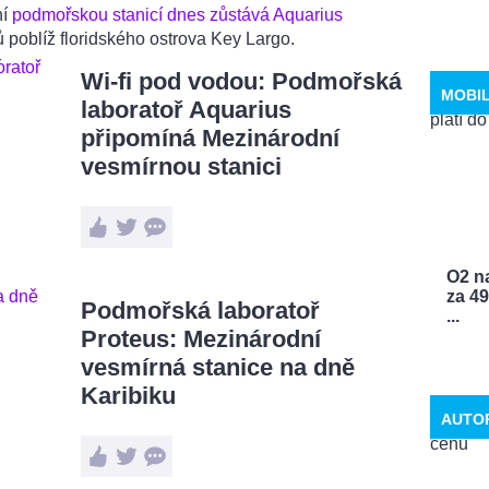
ní
podmořskou stanicí dnes zůstává Aquarius
 poblíž floridského ostrova Key Largo.
Wi-fi pod vodou: Podmořská
MOBI
laboratoř Aquarius
připomíná Mezinárodní
vesmírnou stanici
O2 n
za 4
Podmořská laboratoř
...
Proteus: Mezinárodní
vesmírná stanice na dně
Karibiku
AUTO