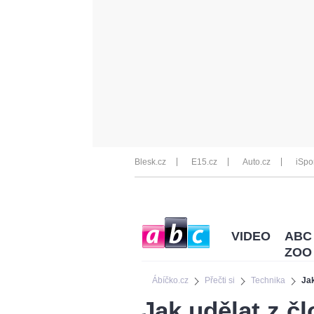
Blesk.cz
E15.cz
Auto.cz
iSpo
VIDEO
ABC
ZOO
Ábíčko.cz
Přečti si
Technika
Jak
Jak udělat z č