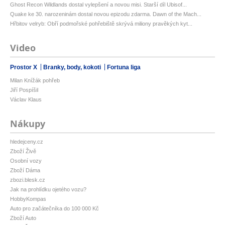
Ghost Recon Wildlands dostal vylepšení a novou misi. Starší díl Ubisof...
Quake ke 30. narozeninám dostal novou epizodu zdarma. Dawn of the Mach...
Hřbitov velryb: Obří podmořské pohřebiště skrývá miliony pravěkých kyt...
Video
Prostor X
Branky, body, kokoti
Fortuna liga
Milan Knížák pohřeb
Jiří Pospíšil
Václav Klaus
Nákupy
hledejceny.cz
Zboží Živě
Osobní vozy
Zboží Dáma
zbozi.blesk.cz
Jak na prohlídku ojetého vozu?
HobbyKompas
Auto pro začátečníka do 100 000 Kč
Zboží Auto