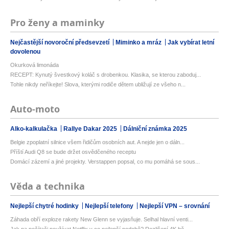
Pro ženy a maminky
Nejčastější novoroční předsevzetí
Miminko a mráz
Jak vybírat letní
dovolenou
Okurková limonáda
RECEPT: Kynutý švestkový koláč s drobenkou. Klasika, se kterou zaboduj...
Tohle nikdy neříkejte! Slova, kterými rodiče dětem ubližují ze všeho n...
Auto-moto
Alko-kalkulačka
Rallye Dakar 2025
Dálniční známka 2025
Belgie zpoplatní silnice všem řidičům osobních aut. A nejde jen o dáln...
Příští Audi Q8 se bude držet osvědčeného receptu
Domácí zázemí a jiné projekty. Verstappen popsal, co mu pomáhá se sous...
Věda a technika
Nejlepší chytré hodinky
Nejlepší telefony
Nejlepší VPN – srovnání
Záhada obří exploze rakety New Glenn se vyjasňuje. Selhal hlavní venti...
Jak na počítači používat Netflix v co nejlepší podobě? Rozlišení 4K bě...