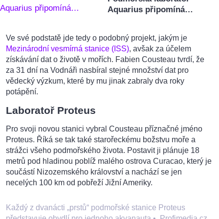
Aquarius připomíná…
Ve své podstatě jde tedy o podobný projekt, jakým je
Mezinárodní vesmírná stanice (ISS)
, avšak za účelem
získávání dat o životě v mořích. Fabien Cousteau tvrdí, že
za 31 dní na Vodnáři nasbíral stejné množství dat pro
vědecký výzkum, které by mu jinak zabraly dva roky
potápění.
Laboratoř Proteus
Pro svoji novou stanici vybral Cousteau příznačné jméno
Proteus. Říká se tak také starořeckému božstvu moře a
strážci všeho podmořského života. Postavit ji plánuje 18
metrů pod hladinou poblíž malého ostrova Curacao, který je
součástí Nizozemského království a nachází se jen
necelých 100 km od pobřeží Jižní Ameriky.
Každý z dvanácti „prstů“ podmořské stanice Proteus
představuje obydlí pro jednoho akvanauta
•
Profimedia.cz