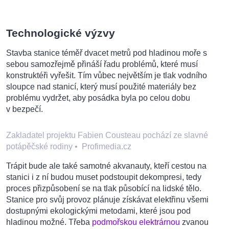
Technologické výzvy
Stavba stanice téměř dvacet metrů pod hladinou moře s
sebou samozřejmě přináší řadu problémů, které musí
konstruktéři vyřešit. Tím vůbec největším je tlak vodního
sloupce nad stanicí, který musí použité materiály bez
problému vydržet, aby posádka byla po celou dobu
v bezpečí.
Zakladatel projektu Fabien Cousteau pochází ze slavné
potápěčské rodiny
•
Profimedia.cz
Trápit bude ale také samotné akvanauty, kteří cestou na
stanici i z ní budou muset podstoupit dekompresi, tedy
proces přizpůsobení se na tlak působící na lidské tělo.
Stanice pro svůj provoz plánuje získávat elektřinu všemi
dostupnými ekologickými metodami, které jsou pod
hladinou možné. Třeba
podmořskou elektrárnou
zvanou