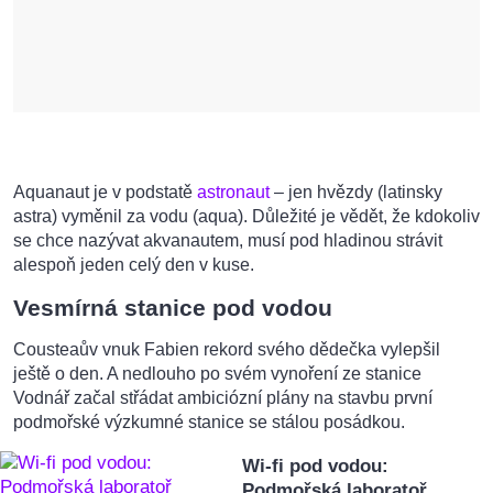
Aquanaut je v podstatě
astronaut
– jen hvězdy (latinsky
astra) vyměnil za vodu (aqua). Důležité je vědět, že kdokoliv
se chce nazývat akvanautem, musí pod hladinou strávit
alespoň jeden celý den v kuse.
Vesmírná stanice pod vodou
Cousteaův vnuk Fabien rekord svého dědečka vylepšil
ještě o den. A nedlouho po svém vynoření ze stanice
Vodnář začal střádat ambiciózní plány na stavbu první
podmořské výzkumné stanice se stálou posádkou.
Wi-fi pod vodou:
Podmořská laboratoř