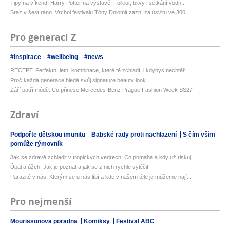
Tipy na víkend: Harry Potter na výstavě! Folklor, bitvy i setkání vodn...
Sraz v šest ráno. Vrchol festivalu Tóny Dolomit zazní za úsvitu ve 300...
Pro generaci Z
#inspirace
#wellbeing
#news
RECEPT: Perfektní letní kombinace, které tě zchladí, i kdybys nechtěl*...
Proč každá generace hledá svůj signature beauty look
Září patří módě: Co přinese Mercedes-Benz Prague Fashion Week SS27
Zdraví
Podpořte dětskou imunitu
Babské rady proti nachlazení
S čím vším
pomůže rýmovník
Jak se zdravě zchladit v tropických vedrech: Co pomáhá a kdy už riskuj...
Úpal a úžeh: Jak je poznat a jak se z nich rychle vyléčit
Parazité v nás: Kterým se u nás líbí a kde v našem těle je můžeme nají...
Pro nejmenší
Mourissonova poradna
Komiksy
Festival ABC