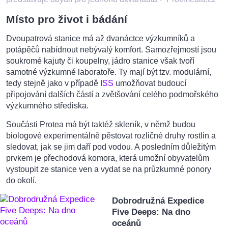
Místo pro život i bádání
Dvoupatrová stanice má až dvanáctce výzkumníků a
potápěčů nabídnout nebývalý komfort. Samozřejmostí jsou
soukromé kajuty či koupelny, jádro stanice však tvoří
samotné výzkumné laboratoře. Ty mají být tzv. modulární,
tedy stejně jako v případě
ISS
umožňovat budoucí
připojování dalších částí a zvětšování celého podmořského
výzkumného střediska.
Součásti Protea má být taktéž skleník, v němž budou
biologové experimentálně pěstovat rozličné druhy rostlin a
sledovat, jak se jim daří pod vodou. A posledním důležitým
prvkem je přechodová komora, která umožní obyvatelům
vystoupit ze stanice ven a vydat se na průzkumné ponory
do okolí.
Dobrodružná Expedice
Five Deeps: Na dno
oceánů