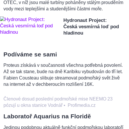
OTEC, v níž jsou malé turbíny poháněny stálým prouděním
vody mezi teplejšími a studenějšími částmi moře.
Hydronaut Project:
Česká vesmírná loď pod
hladinou
Podíváme se sami
Proteus získává v současnosti všechna potřebná povolení.
Až se tak stane, bude na dně Karibiku vybudován do tří let.
Fabien Cousteau slibuje streamovat podmořský svět živě
na internet až v dechberoucím rozlišení 16K.
Členové dosud poslední podmořské mise NEEMO 23
pózují u okna stanice Vodnář
•
Profimedia.cz
Laboratoř Aquarius na Floridě
Jedinou podobnou aktuálně funkční podmořskou laboratoří