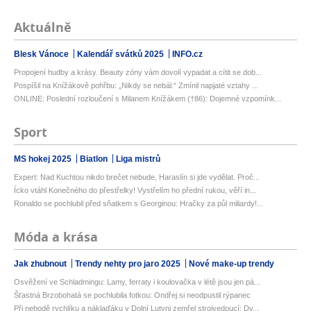
Aktuálně
Blesk Vánoce
Kalendář svátků 2025
INFO.cz
Propojení hudby a krásy. Beauty zóny vám dovolí vypadat a cítit se dob...
Pospíšil na Knížákově pohřbu: „Nikdy se nebál.“ Zmínil napjaté vztahy ...
ONLINE: Poslední rozloučení s Milanem Knížákem (†86): Dojemné vzpomínk...
Sport
MS hokej 2025
Biatlon
Liga mistrů
Expert: Nad Kuchtou nikdo brečet nebude, Haraslín si jde vydělat. Proč...
Ícko vtáhl Konečného do přestřelky! Vystřelím ho přední rukou, věří in...
Ronaldo se pochlubil před sňatkem s Georginou: Hračky za půl miliardy!...
Móda a krása
Jak zhubnout
Trendy nehty pro jaro 2025
Nové make-up trendy
Osvěžení ve Schladmingu: Lamy, ferraty i koulovačka v létě jsou jen pá...
Šťastná Brzobohatá se pochlubila fotkou: Ondřej si neodpustil rýpanec
Při nehodě rychlíku a náklaďáku v Dolní Lutyni zemřel strojvedoucí: Dv...