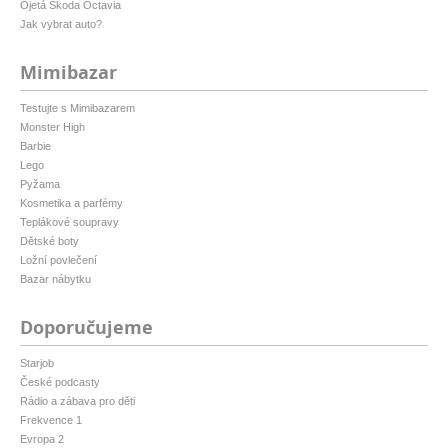
Ojetá Škoda Octavia
Jak vybrat auto?
Mimibazar
Testujte s Mimibazarem
Monster High
Barbie
Lego
Pyžama
Kosmetika a parfémy
Teplákové soupravy
Dětské boty
Ložní povlečení
Bazar nábytku
Doporučujeme
Starjob
České podcasty
Rádio a zábava pro děti
Frekvence 1
Evropa 2