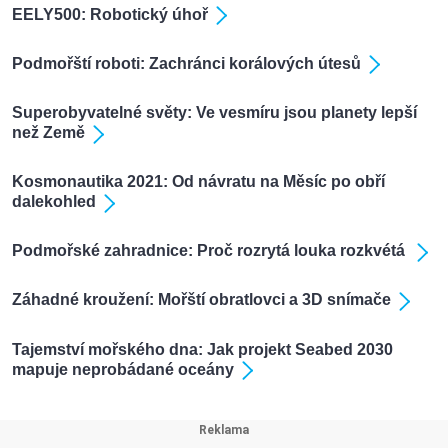
EELY500: Robotický úhoř
Podmořští roboti: Zachránci korálových útesů
Superobyvatelné světy: Ve vesmíru jsou planety lepší
než Země
Kosmonautika 2021: Od návratu na Měsíc po obří
dalekohled
Podmořské zahradnice: Proč rozrytá louka rozkvétá
Záhadné kroužení: Mořští obratlovci a 3D snímače
Tajemství mořského dna: Jak projekt Seabed 2030
mapuje neprobádané oceány