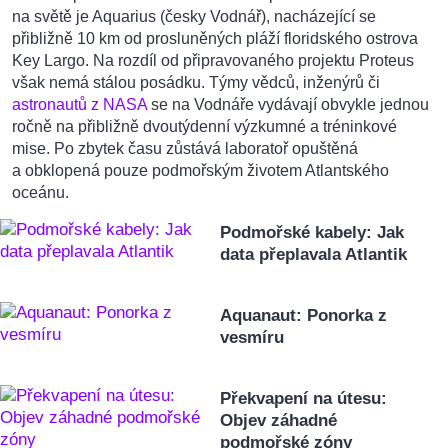
na světě je Aquarius (česky Vodnář), nacházející se
přibližně 10 km od prosluněných pláží floridského ostrova
Key Largo. Na rozdíl od připravovaného projektu Proteus
však nemá stálou posádku. Týmy vědců, inženýrů či
astronautů z NASA
se na Vodnáře vydávají obvykle jednou
ročně na přibližně dvoutýdenní výzkumné a tréninkové
mise. Po zbytek času zůstává laboratoř opuštěná
a obklopená pouze podmořským životem Atlantského
oceánu.
Podmořské kabely: Jak
data přeplavala Atlantik
Aquanaut: Ponorka z
vesmíru
Překvapení na útesu:
Objev záhadné
podmořské zóny