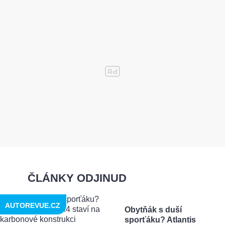
ČLÁNKY ODJINUD
AUTOREVUE.CZ
Obytňák s duší
sporťáku? Atlantis