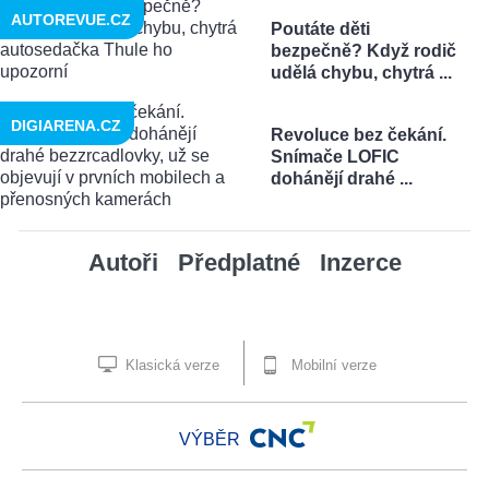
AUTOREVUE.CZ
Poutáte děti
bezpečně? Když rodič
udělá chybu, chytrá ...
DIGIARENA.CZ
Revoluce bez čekání.
Snímače LOFIC
dohánějí drahé ...
Autoři
Předplatné
Inzerce
Klasická verze
Mobilní verze
VÝBĚR