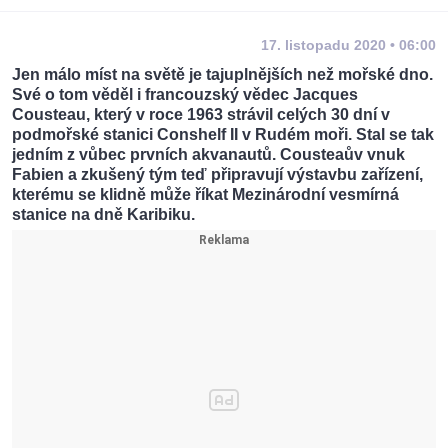
17. listopadu 2020 • 06:00
Jen málo míst na světě je tajuplnějších než mořské dno.
Své o tom věděl i francouzský vědec Jacques
Cousteau, který v roce 1963 strávil celých 30 dní v
podmořské stanici Conshelf II v Rudém moři. Stal se tak
jedním z vůbec prvních akvanautů. Cousteaův vnuk
Fabien a zkušený tým teď připravují výstavbu zařízení,
kterému se klidně může říkat Mezinárodní vesmírná
stanice na dně Karibiku.