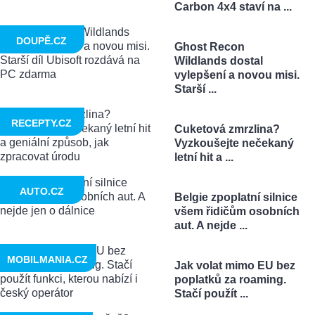
Carbon 4x4 staví na ...
DOUPĚ.CZ
Ghost Recon
Wildlands dostal
vylepšení a novou misi.
Starší ...
RECEPTY.CZ
Cuketová zmrzlina?
Vyzkoušejte nečekaný
letní hit a ...
AUTO.CZ
Belgie zpoplatní silnice
všem řidičům osobních
aut. A nejde ...
MOBILMANIA.CZ
Jak volat mimo EU bez
poplatků za roaming.
Stačí použít ...