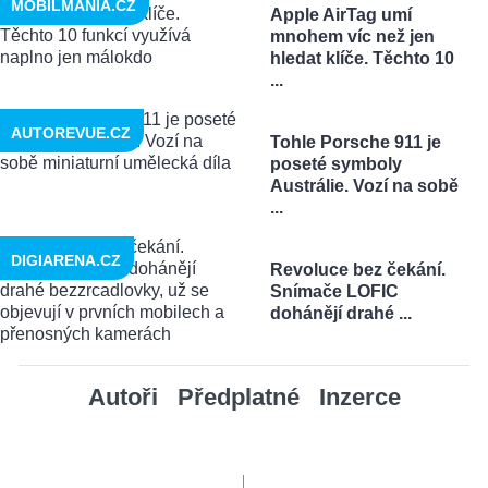
MOBILMANIA.CZ
Apple AirTag umí
mnohem víc než jen
hledat klíče. Těchto 10
...
AUTOREVUE.CZ
Tohle Porsche 911 je
poseté symboly
Austrálie. Vozí na sobě
...
DIGIARENA.CZ
Revoluce bez čekání.
Snímače LOFIC
dohánějí drahé ...
Autoři
Předplatné
Inzerce