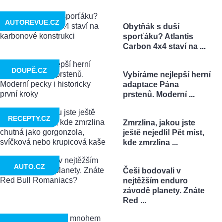
AUTOREVUE.CZ
Obytňák s duší
sporťáku? Atlantis
Carbon 4x4 staví na ...
DOUPĚ.CZ
Vybíráme nejlepší herní
adaptace Pána
prstenů. Moderní ...
RECEPTY.CZ
Zmrzlina, jakou jste
ještě nejedli! Pět míst,
kde zmrzlina ...
AUTO.CZ
Češi bodovali v
nejtěžším enduro
závodě planety. Znáte
Red ...