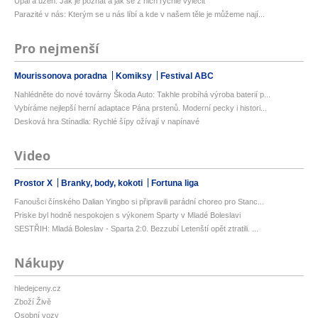
Úpal a úžeh: Jak je poznat a jak se z nich rychle vyléčit
Parazité v nás: Kterým se u nás líbí a kde v našem těle je můžeme nají...
Pro nejmenší
Mourissonova poradna
Komiksy
Festival ABC
Nahlédněte do nové továrny Škoda Auto: Takhle probíhá výroba baterií p...
Vybíráme nejlepší herní adaptace Pána prstenů. Moderní pecky i histori...
Desková hra Stínadla: Rychlé šípy ožívají v napínavé
Video
Prostor X
Branky, body, kokoti
Fortuna liga
Fanoušci čínského Dalian Yingbo si připravili parádní choreo pro Stanc...
Priske byl hodně nespokojen s výkonem Sparty v Mladé Boleslavi
SESTŘIH: Mladá Boleslav - Sparta 2:0. Bezzubí Letenští opět ztratili. ...
Nákupy
hledejceny.cz
Zboží Živě
Osobní vozy