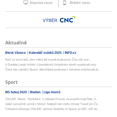
Klasická verze
Mobilní verze
VÝBĚR
Aktuálně
Blesk Vánoce
Kalendář svátků 2025
INFO.cz
Ruší se tisíce letů, přes milion lidí museli evakuovat: Čínu ničí extr...
U Daniela Landy hořelo! V památkově chráněném domě vypalovali vosy
Čeká nás zatmění Slunce. Mimořádná podívaná v minulosti ovlivňovala bi...
Sport
MS hokej 2025
Biatlon
Liga mistrů
ONLINE: Slavia - Pardubice. V základu Provod, na pravém kraji Piták, h...
Salač senzačně vyhrál v Moto2: Nejlepší den mého života! Triumf pro Če...
Fotbalové přestupy ONLINE: odchod Vindahla ze Sparty se blíží, míří do...