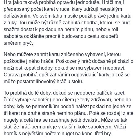
Hra jako taková probíhá opravdu jednoduše. Hráči mají
předepsaný počet karet v ruce, který udržují neustálým
dolízáváním. Ve svém tahu musíte použít právě jednu kartu
z ruky. Tou může být různě zahnutá chodba, kterou se buď
snažíte dostat k pokladu na herním plánu, nebo v roli
sabotéra odkláníte pracně budovanou cestu soupeřů
směrem pryč.
Nebo můžete zahrát kartu zničeného vybavení, kterou
poškodíte jiného hráče. Poškozený hráč dočasně přichází o
možnost kopat chodby, dokud se mu vybavení neopraví.
Oprava probíhá opět zahráním odpovídající karty, o což se
může postarat libovolný hráč u stolu.
To probíhá do té doby, dokud se nedobere balíček karet,
čímž vyhraje sabotér (jeho cílem je tedy zdržovat), nebo do
doby, kdy se permoníkům podaří nalézt poklad na jedné ze
tří karet na druhé straně herního plánu. Poté se rozdají zlaté
nugety a celá hra se rozehraje ještě dvakrát. Může se tak
stát, že hráč-permoník je v dalším kole sabotérem. Vítězí
horník s největším počtem nuget na konci třetí hry.