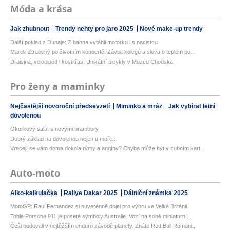
Móda a krása
Jak zhubnout
Trendy nehty pro jaro 2025
Nové make-up trendy
Další poklad z Dunaje: Z bahna vytáhli motorku i s nacistou
Marek Ztracený po životním koncertě: Závist kolegů a slova o teplém po...
Draisina, velocipéd i kostitřas: Unikátní bicykly v Muzeu Chodska
Pro ženy a maminky
Nejčastější novoroční předsevzetí
Miminko a mráz
Jak vybírat letní
dovolenou
Okurkový salát s novými brambory
Dobrý základ na dovolenou nejen u moře...
Vracejí se vám doma dokola rýmy a angíny? Chyba může být v zubním kart...
Auto-moto
Alko-kalkulačka
Rallye Dakar 2025
Dálniční známka 2025
MotoGP: Raul Fernandez si suverénně dojel pro výhru ve Velké Británii
Tohle Porsche 911 je poseté symboly Austrálie. Vozí na sobě miniaturní...
Češi bodovali v nejtěžším enduro závodě planety. Znáte Red Bull Romani...