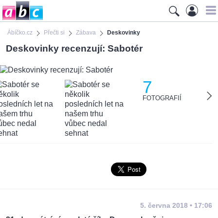
Ábíčko.cz
Přečti si
Zábava
Deskovinky
Deskovinky recenzují: Sabotér
7
FOTOGRAFIÍ
5. června 2018 • 17:06