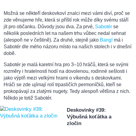
Možná se někteří deskovkoví znalci mezi vámi diví, proč se
zde věnujeme hře, která si příští rok může díky svému stáří
jít pro občanku. Důvody jsou dva. Za prvé,
Sabotér
se
několik posledních let na našem trhu vůbec nedal sehnat
(alespoň ne v češtině). Za druhé, stejně jako
Bang!
má i
Sabotér dle mého názoru místo na našich stolech i v dnešní
době.
Sabotér je malá karetní hra pro 3–10 hráčů, která se svými
rozměry i hratelností hodí na dovolenou, rodinné sešlosti i
jako výplň mezi velkými hrami o víkendu s deskovkami.
Hráči se zde ujímají rolí trpasličích permoníčků, kteří se
prokopávají za zlatými nugety. Tedy alespoň většina z nich.
Někdo je totiž Sabotér.
Deskovinky #39:
Výbušná koťátka a
zločin