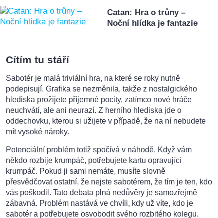
Catan: Hra o trůny –
Noční hlídka je fantazie
Cítím tu stáří
Sabotér je malá triviální hra, na které se roky nutně
podepisují. Grafika se nezměnila, takže z nostalgického
hlediska prožijete příjemné pocity, zatímco nové hráče
neuchvátí, ale ani neurazí. Z herního hlediska jde o
oddechovku, kterou si užijete v případě, že na ní nebudete
mít vysoké nároky.
Potenciální problém totiž spočívá v náhodě. Když vám
někdo rozbije krumpáč, potřebujete kartu opravující
krumpáč. Pokud ji sami nemáte, musíte slovně
přesvědčovat ostatní, že nejste sabotérem, že tím je ten, kdo
vás poškodil. Tato debata plná nedůvěry je samozřejmě
zábavná. Problém nastává ve chvíli, kdy už víte, kdo je
sabotér a potřebujete osvobodit svého rozbitého kolegu.