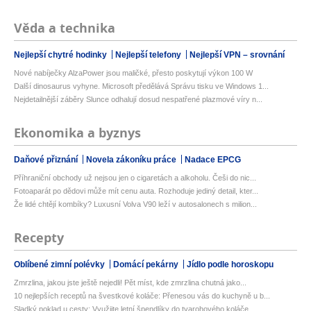
Věda a technika
Nejlepší chytré hodinky
Nejlepší telefony
Nejlepší VPN – srovnání
Nové nabíječky AlzaPower jsou maličké, přesto poskytují výkon 100 W
Další dinosaurus vyhyne. Microsoft předělává Správu tisku ve Windows 1...
Nejdetailnější záběry Slunce odhalují dosud nespatřené plazmové víry n...
Ekonomika a byznys
Daňové přiznání
Novela zákoníku práce
Nadace EPCG
Příhraniční obchody už nejsou jen o cigaretách a alkoholu. Češi do nic...
Fotoaparát po dědovi může mít cenu auta. Rozhoduje jediný detail, kter...
Že lidé chtějí kombíky? Luxusní Volva V90 leží v autosalonech s milion...
Recepty
Oblíbené zimní polévky
Domácí pekárny
Jídlo podle horoskopu
Zmrzlina, jakou jste ještě nejedli! Pět míst, kde zmrzlina chutná jako...
10 nejlepších receptů na švestkové koláče: Přenesou vás do kuchyně u b...
Sladký poklad u cesty: Využijte letní špendlíky do tvarohového koláče,...