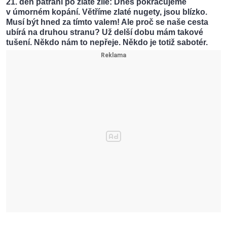
21. den pátrání po zlaté žíle: Dnes pokračujeme
v úmorném kopání. Větříme zlaté nugety, jsou blízko.
Musí být hned za tímto valem! Ale proč se naše cesta
ubírá na druhou stranu? Už delší dobu mám takové
tušení. Někdo nám to nepřeje. Někdo je totiž sabotér.