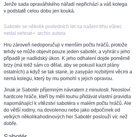
Jenže sada opravářského nářadí nepřichází a váš kolega
v podstatě celou dobu jen kouká.
Sabotér se několik posledních let na našem trhu vůbec
nedal sehnat
•
archiv autora
Hru zároveň nedoporučuji v menším počtu hráčů, protože
tehdy se může objevit pouze jeden sabotér, a vyhrát v jeho
případě je nadlidský úkon. K jeho odhalení dojde poměrně
brzy (má totiž sám co dělat, aby se pokusil kazit plány
ostatních) a když se tak stane, je zasypán rozbitými věcmi a
nemá kolegu, který by mu pomohl s jejich opravou.
Jinak je Sabotér příjemným návratem z minulosti. Neosloví
hardcore hráče, kteří by měli touhu přidávat vlastní pravidla
napomáhající k vítězství sabotéra v malém počtu hráčů. Ale
do větší rodiny, na dovolenou nebo jako odpočinek od
velkých několikahodinových her Sabotér poslouží víc než
dobře.
Sabotér