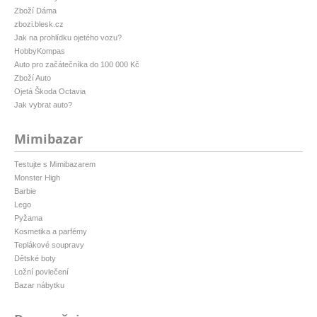
Zboží Dáma
zbozi.blesk.cz
Jak na prohlídku ojetého vozu?
HobbyKompas
Auto pro začátečníka do 100 000 Kč
Zboží Auto
Ojetá Škoda Octavia
Jak vybrat auto?
Mimibazar
Testujte s Mimibazarem
Monster High
Barbie
Lego
Pyžama
Kosmetika a parfémy
Teplákové soupravy
Dětské boty
Ložní povlečení
Bazar nábytku