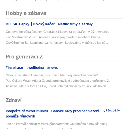
Hobby a zábava
BLESK Tlapky
Divoký kačer
Netflix filmy a seriály
Cestovní horečka šlechty: Chuďas z Klatovska otrokářem v Jižní Americe
Filip Vondrášek: V Jižní Americe si lidé plují životem mnohem lehčeji,...
Osvěžení ve Schladmingu: Lamy, ferraty i koulovačka v létě jsou jen pá...
Pro generaci Z
#inspirace
#wellbeing
#news
Glow up se stává luxusem, proč mladí lidé říkají ano glow downu?
Pop Culture Wrap: Ariana Grande promluvila o svém ústupu z veřejného ž...
Alt news: MGK v tom zas lítá, Jared Leto byl obviněný ze sexuálního ob...
Zdraví
Podpořte dětskou imunitu
Babské rady proti nachlazení
S čím vším
pomůže rýmovník
Jak se zdravě zchladit v tropických vedrech: Co pomáhá a kdy už riskuj...