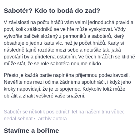
Sabotér? Kdo to bodá do zad?
V závislosti na počtu hráčů vám velmi jednoduchá pravidla
poví, kolik záškodníků se ve hře může vyskytovat. Vždy
vytvoříte balíček složený z permoníků a sabotérů, který
obsahuje o jednu kartu víc, než je počet hráčů. Karty si
následně tajně rozdáte mezi sebe a netušíte tak, jaká
povolání byla přidělena ostatním. Ve třech hráčích se klidně
může stát, že se role sabotéra neujme nikdo.
Přesto je každá partie naplněna příjemnou podezíravostí.
Nevěříte nos mezi očima žádnému spoluhráči, i když jeho
kroky napovídají, že je to spojenec. Kdykoliv totiž může
obrátit a zhatit veškeré vaše snažení.
Sabotér se několik posledních let na našem trhu vůbec
nedal sehnat
•
archiv autora
Stavíme a boříme