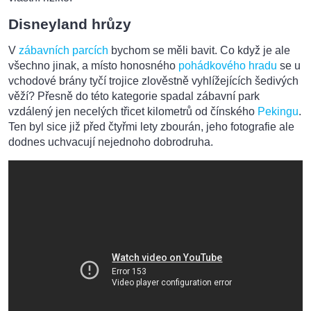
Disneyland hrůzy
V
zábavních parcích
bychom se měli bavit. Co když je ale
všechno jinak, a místo honosného
pohádkového hradu
se u
vchodové brány tyčí trojice zlověstně vyhlížejících šedivých
věží? Přesně do této kategorie spadal zábavní park
vzdálený jen necelých třicet kilometrů od čínského
Pekingu
.
Ten byl sice již před čtyřmi lety zbourán, jeho fotografie ale
dodnes uchvacují nejednoho dobrodruha.