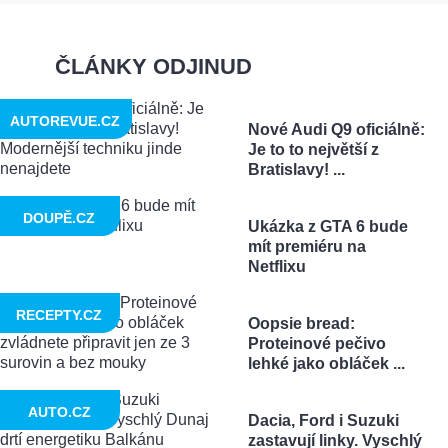
ČLÁNKY ODJINUD
AUTOREVUE.CZ
Nové Audi Q9 oficiálně:
Je to to největší z
Bratislavy! ...
DOUPĚ.CZ
Ukázka z GTA 6 bude
mít premiéru na
Netflixu
RECEPTY.CZ
Oopsie bread:
Proteinové pečivo
lehké jako obláček ...
AUTO.CZ
Dacia, Ford i Suzuki
zastavují linky. Vyschlý