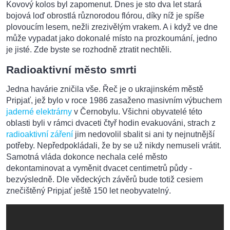
Kovový kolos byl zapomenut. Dnes je sto dva let stará
bojová loď obrostlá různorodou flórou, díky níž je spíše
plovoucím lesem, nežli zrezivělým vrakem. A i když ve dne
může vypadat jako dokonalé místo na prozkoumání, jedno
je jisté. Zde byste se rozhodně ztratit nechtěli.
Radioaktivní město smrti
Jedna havárie zničila vše. Řeč je o ukrajinském městě
Pripjať, jež bylo v roce 1986 zasaženo masivním výbuchem
jaderné elektrárny
v Černobylu. Všichni obyvatelé této
oblasti byli v rámci dvaceti čtyř hodin evakuováni, strach z
radioaktivní záření
jim nedovolil sbalit si ani ty nejnutnější
potřeby. Nepředpokládali, že by se už nikdy nemuseli vrátit.
Samotná vláda dokonce nechala celé město
dekontaminovat a vyměnit dvacet centimetrů půdy -
bezvýsledně. Dle vědeckých závěrů bude totiž cesiem
znečištěný Pripjať ještě 150 let neobyvatelný.