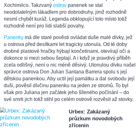
Xochimilco. Takzvaný
ostrov
panenek se stal
neodolatelným lákadlem pro dobrodruhy, jimž rozhodně
nesmí chybět kuráž. Legenda obklopující toto místo totiž
rozhodně není pro lidi slabší povahy.
Panenky
má dle staré pověsti ovládat duše malé dívky, jež
u ostrova před desítkami let tragicky utonula. Od té doby
drobné plastové hračky hýbají končetinami, otevírají oči a
dokonce si mezi sebou šeptají. A i když je pravdivý příběh
zcela odlišný, není o nic méně děsivý. Utonulou dívku našel
správce ostrova Don Julian Santana Barrera spolu s její
dětskou panenkou. Aby uctil její památku a dal svobodu její
duši, pověsil dívčinu panenku na jeden ze stromů. To byl
však pro Juliana jen začátek jeho šíleného počínání – do
své smrti jich totiž stihl po celém ostrově rozvěsit až stovky.
Urbex: Zakázaný
průzkum novodobých
zřícenin