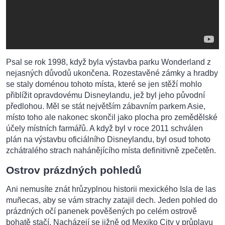
Psal se rok 1998, když byla výstavba parku Wonderland z
nejasných důvodů ukončena. Rozestavěné zámky a hradby
se staly doménou tohoto místa, které se jen stěží mohlo
přiblížit opravdovému Disneylandu, jež byl jeho původní
předlohou. Měl se stát největším zábavním parkem Asie,
místo toho ale nakonec skončil jako plocha pro zemědělské
účely místních farmářů. A když byl v roce 2011 schválen
plán na výstavbu oficiálního Disneylandu, byl osud tohoto
zchátralého strach nahánějícího místa definitivně zpečetěn.
Ostrov prázdných pohledů
Ani nemusíte znát hrůzyplnou historii mexického Isla de las
muñecas, aby se vám strachy zatajil dech. Jeden pohled do
prázdných očí panenek pověšených po celém ostrově
bohatě stačí. Nacházejí se jižně od Mexiko City v průplavu