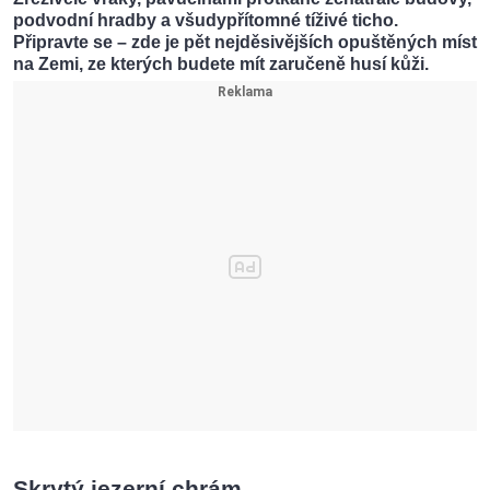
podvodní hradby a všudypřítomné tíživé ticho.
Připravte se – zde je pět nejděsivějších opuštěných míst
na Zemi, ze kterých budete mít zaručeně husí kůži.
Skrytý jezerní chrám