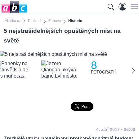
Ábíčko.cz
Přečti si
Zábava
Historie
5 nejstrašidelnějších opuštěných míst na
světě
8
FOTOGRAFIÍ
4. září 2017 • 06:00
Zrezivělé vraky, pavučinami protkané zchátralé budovy,