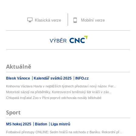
Klasická verze
Mobilní verze
VÝBĚR
Aktuálně
Blesk Vánoce
Kalendář svátků 2025
INFO.cz
Knihovna Václava Havla v nejbližších týdnech představí nový název. Fer...
Motoristé sázejí na přeběhlíky. Kontroverzní brněnský lídr kráčí v záv...
Chlupatá trojčata! Zoo v Plzni poprvé odchovala nosály bělohubé
Sport
MS hokej 2025
Biatlon
Liga mistrů
Fotbalové přestupy ONLINE: Sedm hráčů na odchodu z Baníku. Rekordní př...