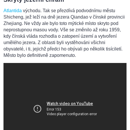
Atlantida
východu. Tak se přezdívá podvodnímu městu
Shicheng, jež leží na dně jezera Qiandao v čínské provincii
Zhejiang. Ne vždy ale bylo toto mýtické místo skryto pod
neprostupnou masou vody. Vše se změnilo až roku 1959,
kdy čínská vláda rozhodla o zatopení území a vytvoření
umělého jezera. Z oblasti byli vystěhováni všichni
obyvatelé, i ti, jejichž předci ho obývali po několik tisíciletí.
Město bylo definitivně zapomenuto.