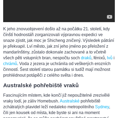
K jeho znovuobjevení došlo až na počátku 21. století, kdy
čínští hodnostáři zorganizovali výpravnou expedici ve
snaze zjistit, jak moc je Shicheng zničený. Výsledek pátrání
je překvapil. Lví město, jak zní jeho jméno po přeložení z
mandarínštiny, zůstalo dokonale zachované a to včetně
všech pěti vstupních bran, nespočtu soch
draků
, fénixů,
lvů
i
chrámů
. Voda z jezera je uchránila od veškerých erozních
činností. Šest století starou památku si tudíž mají možnost
prohlédnout potápěči z celého světa i dnes.
Australské pohřebiště vraků
Fascinujícím místem, kde končí již nepoužitelné zrezivělé
vraky lodí, je záliv Homebush.
Australské
pohřebiště
zchátralých plavidel leží nedaleko metropolitního
Sydney
,
čili jen kousek od místa, kde byste si ani na moment