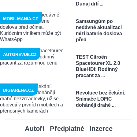
Dunaj drtí ...
MOBILMANIA.CZ
Samsungům po
nedávné aktualizaci
mizí baterie doslova
před ...
AUTOREVUE.CZ
TEST Citroën
Spacetourer XL 2.0
BlueHDi: Rodinný
pracant za ...
DIGIARENA.CZ
Revoluce bez čekání.
Snímače LOFIC
dohánějí drahé ...
Autoři
Předplatné
Inzerce