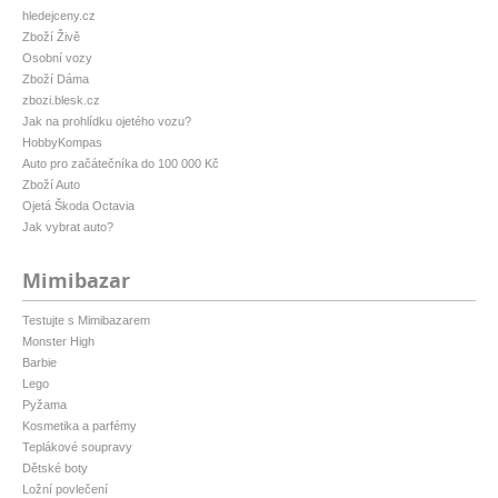
hledejceny.cz
Zboží Živě
Osobní vozy
Zboží Dáma
zbozi.blesk.cz
Jak na prohlídku ojetého vozu?
HobbyKompas
Auto pro začátečníka do 100 000 Kč
Zboží Auto
Ojetá Škoda Octavia
Jak vybrat auto?
Mimibazar
Testujte s Mimibazarem
Monster High
Barbie
Lego
Pyžama
Kosmetika a parfémy
Teplákové soupravy
Dětské boty
Ložní povlečení