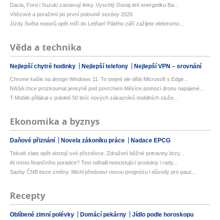
Dacia, Ford i Suzuki zastavují linky. Vyschlý Dunaj drtí energetiku Ba...
Vítězové a poražení po první polovině sezóny 2026
Jízdy Světa motorů opět míří do Letňan! Pátého září zažijete elektromo...
Věda a technika
Nejlepší chytré hodinky
Nejlepší telefony
Nejlepší VPN – srovnání
Chrome kašle na design Windows 11. To stejné ale dělá Microsoft s Edge...
NASA chce prozkoumat jeskyně pod povrchem Měsíce pomocí dronu napájené...
T-Mobile přilákal v pololetí 50 tisíc nových zákazníků mobilních služe...
Ekonomika a byznys
Daňové přiznání
Novela zákoníku práce
Nadace EPCG
Tekuté zlato opět dostojí své přezdívce. Zdražení běžné potraviny brzy...
AI místo finančního poradce? Test odhalil neexistující produkty i rady...
Sazby ČNB beze změny. Michl představí novou prognózu i důvody pro pauz...
Recepty
Oblíbené zimní polévky
Domácí pekárny
Jídlo podle horoskopu