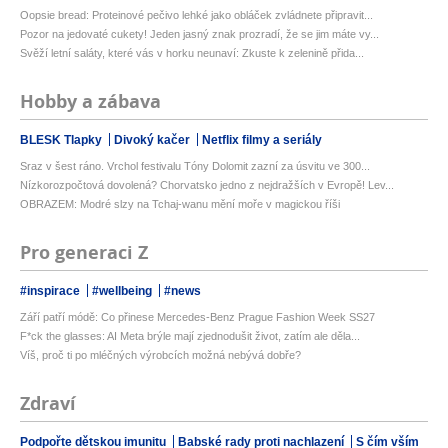
Oopsie bread: Proteinové pečivo lehké jako obláček zvládnete připravit...
Pozor na jedovaté cukety! Jeden jasný znak prozradí, že se jim máte vy...
Svěží letní saláty, které vás v horku neunaví: Zkuste k zelenině přida...
Hobby a zábava
BLESK Tlapky
Divoký kačer
Netflix filmy a seriály
Sraz v šest ráno. Vrchol festivalu Tóny Dolomit zazní za úsvitu ve 300...
Nízkorozpočtová dovolená? Chorvatsko jedno z nejdražších v Evropě! Lev...
OBRAZEM: Modré slzy na Tchaj-wanu mění moře v magickou říši
Pro generaci Z
#inspirace
#wellbeing
#news
Září patří módě: Co přinese Mercedes-Benz Prague Fashion Week SS27
F*ck the glasses: AI Meta brýle mají zjednodušit život, zatím ale děla...
Víš, proč ti po mléčných výrobcích možná nebývá dobře?
Zdraví
Podpořte dětskou imunitu
Babské rady proti nachlazení
S čím vším