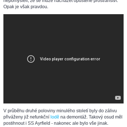
nepomysleli, že se může nacházet opuštěné prostranství.
Opak je však pravdou.
V průběhu druhé poloviny minulého století byly do zálivu
přiváženy již nefunkční
lodě
na demontáž. Takový osud měl
postihnout i SS Ayrfield - nakonec ale bylo vše jinak.