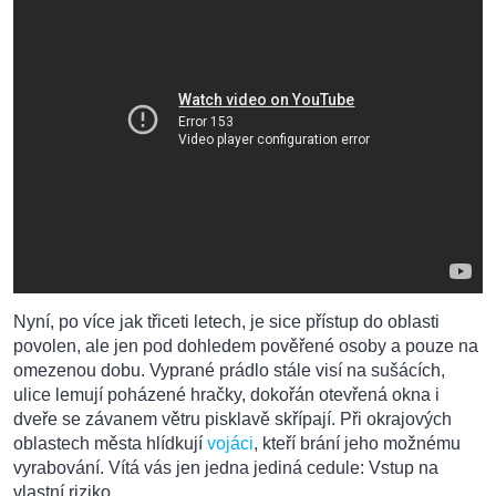
Nyní, po více jak třiceti letech, je sice přístup do oblasti
povolen, ale jen pod dohledem pověřené osoby a pouze na
omezenou dobu. Vyprané prádlo stále visí na sušácích,
ulice lemují poházené hračky, dokořán otevřená okna i
dveře se závanem větru pisklavě skřípají. Při okrajových
oblastech města hlídkují
vojáci
, kteří brání jeho možnému
vyrabování. Vítá vás jen jedna jediná cedule: Vstup na
vlastní riziko.