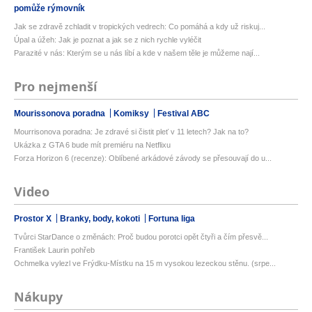
pomůže rýmovník
Jak se zdravě zchladit v tropických vedrech: Co pomáhá a kdy už riskuj...
Úpal a úžeh: Jak je poznat a jak se z nich rychle vyléčit
Parazité v nás: Kterým se u nás líbí a kde v našem těle je můžeme nají...
Pro nejmenší
Mourissonova poradna
Komiksy
Festival ABC
Mourrisonova poradna: Je zdravé si čistit pleť v 11 letech? Jak na to?
Ukázka z GTA 6 bude mít premiéru na Netflixu
Forza Horizon 6 (recenze): Oblíbené arkádové závody se přesouvají do u...
Video
Prostor X
Branky, body, kokoti
Fortuna liga
Tvůrci StarDance o změnách: Proč budou porotci opět čtyři a čím přesvě...
František Laurin pohřeb
Ochmelka vylezl ve Frýdku-Místku na 15 m vysokou lezeckou stěnu. (srpe...
Nákupy