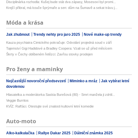
Disciplinárka rozhodla: Kušej bude stát dva zápasy, Mosesovi byl promi...
Krejčí přibral, má kouče šprýmaře a sen: dům na Šumavě a sekat trávu j...
Móda a krása
Jak zhubnout
Trendy nehty pro jaro 2025
Nové make-up trendy
Kauza psychiatra Cimického pokračuje: Odvolání projedná soud v září
Tajemství Gigi Hadidové a Bradley Coopera: Vzali se už před měsícem
Škrty v Čechy oblíbeném řetězci: Zavřou stovky prodejen
Pro ženy a maminky
Nejčastější novoroční předsevzetí
Miminko a mráz
Jak vybírat letní
dovolenou
Hlasatelka a moderátorka Saskia Burešová (80) - Smrt manžela ji zdrtil...
Veggie Burritos
KVÍZ: Rafťáci. Otestujte své znalosti kultovní letní komedie
Auto-moto
Alko-kalkulačka
Rallye Dakar 2025
Dálniční známka 2025