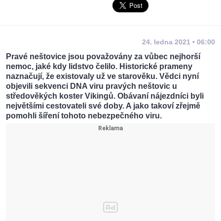
24. ledna 2021 • 06:00
Pravé neštovice jsou považovány za vůbec nejhorší
nemoc, jaké kdy lidstvo čelilo. Historické prameny
naznačují, že existovaly už ve starověku. Vědci nyní
objevili sekvenci DNA viru pravých neštovic u
středověkých koster Vikingů. Obávaní nájezdníci byli
největšími cestovateli své doby. A jako takoví zřejmě
pomohli šíření tohoto nebezpečného viru.