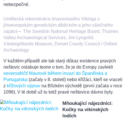
nebezpečné.
Umělecká rekonstrukce tmavovlasého Vikinga s
jihoevropským genetickým dědictvím a jeho válečného
zajatce
•
The Swedish National Heritage Board, Thames
Valley Archaeological Services, Jim Lyngvild,
Västergötlands Museum, Dorset County Council / Oxford
Archaeology
V každém případě ale tak starý důkaz existence pravých
neštovic oslabuje teorie o tom, že je do Evropy zavlekli
severoafričtí Maurové během invazí do Španělska a
Portugalska
(začaly v 8. století) nebo křižáci, kteří se vraceli
z
křížových výprav
na Blízkém východě (první začala v roce
1096). V té době už tu totiž pravé neštovice dávno byly.
Mňoukající nájezdníci:
Kočky na vikinských
lodích