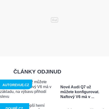
ČLÁNKY ODJINUD
AUTOREVUE.CZ
Nové Audi Q7 už
můžete konfigurovat.
Naftový V6 má v ...
DOUPĚ.CZ