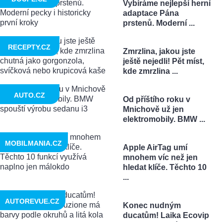
Vybíráme nejlepší herní
adaptace Pána
prstenů. Moderní ...
RECEPTY.CZ
Zmrzlina, jakou jste
ještě nejedli! Pět míst,
kde zmrzlina ...
AUTO.CZ
Od příštího roku v
Mnichově už jen
elektromobily. BMW ...
MOBILMANIA.CZ
Apple AirTag umí
mnohem víc než jen
hledat klíče. Těchto 10
...
AUTOREVUE.CZ
Konec nudným
ducatům! Laika Ecovip