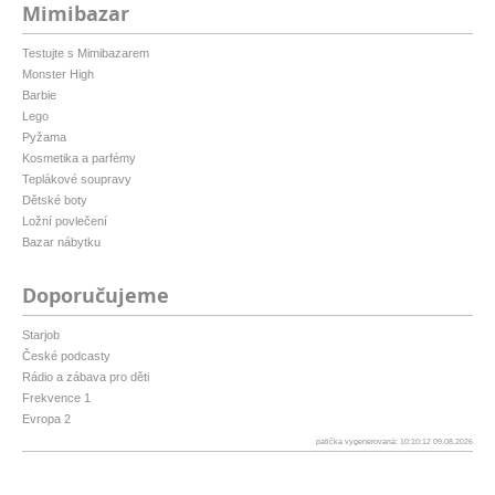
Mimibazar
Testujte s Mimibazarem
Monster High
Barbie
Lego
Pyžama
Kosmetika a parfémy
Teplákové soupravy
Dětské boty
Ložní povlečení
Bazar nábytku
Doporučujeme
Starjob
České podcasty
Rádio a zábava pro děti
Frekvence 1
Evropa 2
patička vygenerovaná: 10:10:12 09.08.2026