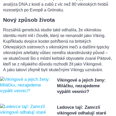
analýza DNA z kostí a zubů z víc než 80 vikinských hrobů
rozesetých po Evropě a Grónsku.
Nový způsob života
Rozsáhlá genetická studie také odhalila, že vikinskou
identitu mohl mít i člověk, který se nenarodil jako Viking.
Kupříkladu dvojice koster pohřbená na britských
Orknejských ostrovech s vikinskými meči a dalšími typicky
vikinskými artefakty vůbec neměla skandinávský původ –
ve skutečnosti šlo o místní keltské obyvatele zvané Piktové,
kteří se z nějakého důvodu rozhodli žít jako Vikingové.
A jako takoví zřejmě byli skutečnými Vikingy uznáváni.
Vikingové a jejich ženy:
Miláčku, nezajedeme
vypálit vesnici?
Ledovce tají: Zamrzlí
vikingové odhalují staré