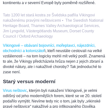
kontinentu a v severní Evropě byly poměrně rozšířené.
Tato 1200 let stará kostra ze Švédska patřila Vikingovi
nakaženému pravými neštovicemi
•
The Swedish National
Heritage Board, Thames Valley Archaeological Services,
Jim Lyngvild, Västergötlands Museum, Dorset County
Council / Oxford Archaeology
Vikingové – obávaní bojovníci, mořeplavci, nájezdníci,
obchodníci a kolonizátoř
i, kteří neustále cestovali na velké
vzdálenosti – na tom logicky mohli mít velký podíl. Znamená
to ale, že Vikingy předcházela hrůza nejen z jejich zbraní a
divoké nátury, ale i nakažlivé choroby? Tak jednoduché to
zase není.
Starý versus moderní
Virus neštovic
, kterým byli nakaženi Vikingové, je velmi
odlišný od jeho modernějších forem, které se ve 20. století
podařilo vymýtit. Nevíme tedy nic o tom, jak byly „vikinské
pravé neštovice“ nakažlivé a pro infikovaného člověka