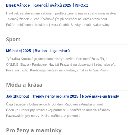
Blesk Vánoce
Kalendář svátků 2025
INFO.cz
Havlíček se stavebním zákonem protlačil změnu názvu svého ministerstva...
Tajemný žlábek v Brně: Švédové jím při obléhání asi chtěli proniknout ...
Požár u oblíbeného italského jezera Čechů: Stovky turistů evakuovány!
Sport
MS hokej 2025
Biatlon
Liga mistrů
Tyčkařka Krutilová je juniorskou mistryní světa: Furt nemůžu uvěřit, c...
ONLINE: Slavia - Pardubice. Naváží Pražané na dosavadní jízdu, nebo př...
Povstání Teplic: Kardiologa naštěstí nepotřebuji, smál se Frťala. Prom...
Móda a krása
Jak zhubnout
Trendy nehty pro jaro 2025
Nové make-up trendy
Čapí tragédie v Bohuslavicích: Bohdan, Radovan a Amálka uhynuli
Čech ve Francii prý umlátil svoji partnerku: Zadržet ho musela zásahov...
Pawlowské ujely nervy: Halina nařčena z podvodu!
Pro ženy a maminky