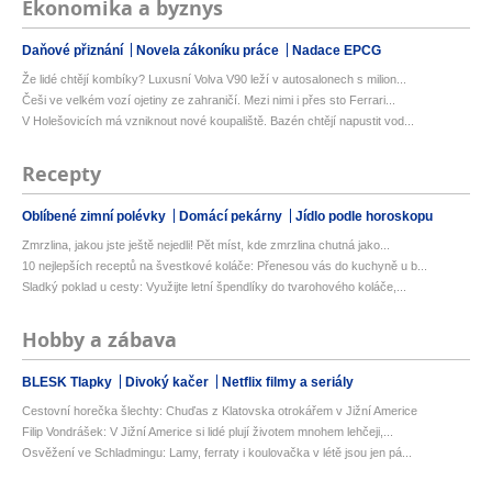
Ekonomika a byznys
Daňové přiznání
Novela zákoníku práce
Nadace EPCG
Že lidé chtějí kombíky? Luxusní Volva V90 leží v autosalonech s milion...
Češi ve velkém vozí ojetiny ze zahraničí. Mezi nimi i přes sto Ferrari...
V Holešovicích má vzniknout nové koupaliště. Bazén chtějí napustit vod...
Recepty
Oblíbené zimní polévky
Domácí pekárny
Jídlo podle horoskopu
Zmrzlina, jakou jste ještě nejedli! Pět míst, kde zmrzlina chutná jako...
10 nejlepších receptů na švestkové koláče: Přenesou vás do kuchyně u b...
Sladký poklad u cesty: Využijte letní špendlíky do tvarohového koláče,...
Hobby a zábava
BLESK Tlapky
Divoký kačer
Netflix filmy a seriály
Cestovní horečka šlechty: Chuďas z Klatovska otrokářem v Jižní Americe
Filip Vondrášek: V Jižní Americe si lidé plují životem mnohem lehčeji,...
Osvěžení ve Schladmingu: Lamy, ferraty i koulovačka v létě jsou jen pá...