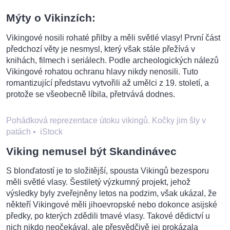
Mýty o Vikinzích:
Vikingové nosili rohaté přilby a měli světlé vlasy! První část
předchozí věty je nesmysl, který však stále přežívá v
knihách, filmech i seriálech. Podle archeologických nálezů
Vikingové rohatou ochranu hlavy nikdy nenosili. Tuto
romantizující představu vytvořili až umělci z 19. století, a
protože se všeobecně líbila, přetrvává dodnes.
Pohádková reprezentace útoku vikingů. Kočky jim šly v
patách
•
iStock
Viking nemusel být Skandinávec
S blonďatostí je to složitější, spousta Vikingů bezesporu
měli světlé vlasy. Šestiletý výzkumný projekt, jehož
výsledky byly zveřejněny letos na podzim, však ukázal, že
někteří Vikingové měli jihoevropské nebo dokonce asijské
předky, po kterých zdědili tmavé vlasy. Takové dědictví u
nich nikdo neočekával, ale přesvědčivě jej prokázala