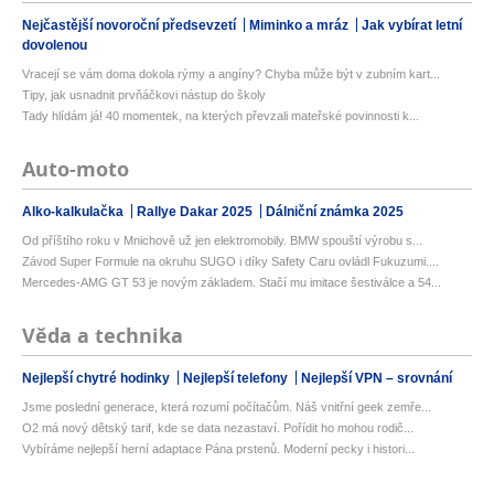
Nejčastější novoroční předsevzetí
Miminko a mráz
Jak vybírat letní
dovolenou
Vracejí se vám doma dokola rýmy a angíny? Chyba může být v zubním kart...
Tipy, jak usnadnit prvňáčkovi nástup do školy
Tady hlídám já! 40 momentek, na kterých převzali mateřské povinnosti k...
Auto-moto
Alko-kalkulačka
Rallye Dakar 2025
Dálniční známka 2025
Od příštího roku v Mnichově už jen elektromobily. BMW spouští výrobu s...
Závod Super Formule na okruhu SUGO i díky Safety Caru ovládl Fukuzumi....
Mercedes-AMG GT 53 je novým základem. Stačí mu imitace šestiválce a 54...
Věda a technika
Nejlepší chytré hodinky
Nejlepší telefony
Nejlepší VPN – srovnání
Jsme poslední generace, která rozumí počítačům. Náš vnitřní geek zemře...
O2 má nový dětský tarif, kde se data nezastaví. Pořídit ho mohou rodič...
Vybíráme nejlepší herní adaptace Pána prstenů. Moderní pecky i histori...