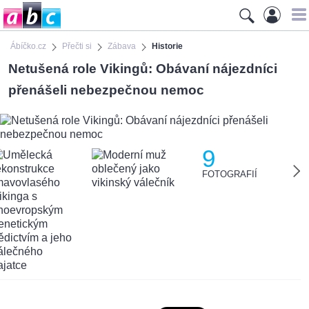
Ábíčko.cz
Přečti si
Zábava
Historie
Netušená role Vikingů: Obávaní nájezdníci
přenášeli nebezpečnou nemoc
9
FOTOGRAFIÍ