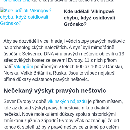
Kde udělali Vikingové
chybu, když osidlovali
Grónsko?
Aby se dozvěděli více, hledají vědci stopy pravých neštovic
na archeologických nalezištích. A nyní byli mimořádně
úspěšní: Sekvence DNA viru pravých neštovic objevili u 13
středověkých koster ze severní Evropy. 11 z nich přitom
patří
Vikingům
pohřbeným v letech 600 až 1050 v Dánsku,
Norsku, Velké Británii a Rusku. Jsou to vůbec nejstarší
přímé důkazy existence pravých neštovic.
Nečekaný výskyt pravých neštovic
Sever Evropy v době
vikinských nájezdů
je přitom místem,
kde až dosud výskyt pravých neštovic nikdo dvakrát
nečekal. Nové molekulární důkazy spolu s historickými
zmínkami z jižní a západní Evropy však naznačují, že od
konce 6. století už byly pravé neštovice známé po celém