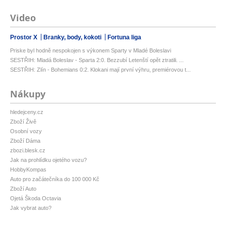
Video
Prostor X
Branky, body, kokoti
Fortuna liga
Priske byl hodně nespokojen s výkonem Sparty v Mladé Boleslavi
SESTŘIH: Mladá Boleslav - Sparta 2:0. Bezzubí Letenští opět ztratili. ...
SESTŘIH: Zlín - Bohemians 0:2. Klokani mají první výhru, premiérovou t...
Nákupy
hledejceny.cz
Zboží Živě
Osobní vozy
Zboží Dáma
zbozi.blesk.cz
Jak na prohlídku ojetého vozu?
HobbyKompas
Auto pro začátečníka do 100 000 Kč
Zboží Auto
Ojetá Škoda Octavia
Jak vybrat auto?