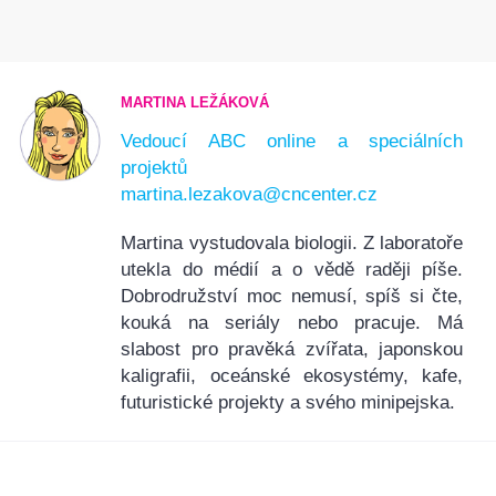
MARTINA LEŽÁKOVÁ
Vedoucí ABC online a speciálních
projektů
martina.lezakova@cncenter.cz
Martina vystudovala biologii. Z laboratoře
utekla do médií a o vědě raději píše.
Dobrodružství moc nemusí, spíš si čte,
kouká na seriály nebo pracuje. Má
slabost pro pravěká zvířata, japonskou
kaligrafii, oceánské ekosystémy, kafe,
futuristické projekty a svého minipejska.