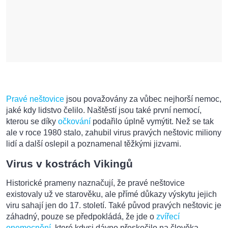
Pravé neštovice
jsou považovány za vůbec nejhorší nemoc,
jaké kdy lidstvo čelilo. Naštěstí jsou také první nemocí,
kterou se díky
očkování
podařilo úplně vymýtit. Než se tak
ale v roce 1980 stalo, zahubil virus pravých neštovic miliony
lidí a další oslepil a poznamenal těžkými jizvami.
Virus v kostrách Vikingů
Historické prameny naznačují, že pravé neštovice
existovaly už ve starověku, ale přímé důkazy výskytu jejich
viru sahají jen do 17. století. Také původ pravých neštovic je
záhadný, pouze se předpokládá, že jde o
zvířecí
onemocnění
, které kdysi dávno přeskočilo na člověka.