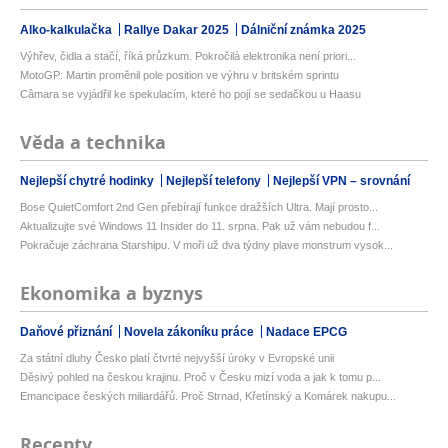
Alko-kalkulačka
Rallye Dakar 2025
Dálniční známka 2025
Výhřev, čidla a stačí, říká průzkum. Pokročilá elektronika není priori...
MotoGP: Martin proměnil pole position ve výhru v britském sprintu
Câmara se vyjádřil ke spekulacím, které ho pojí se sedačkou u Haasu
Věda a technika
Nejlepší chytré hodinky
Nejlepší telefony
Nejlepší VPN – srovnání
Bose QuietComfort 2nd Gen přebírají funkce dražších Ultra. Mají prosto...
Aktualizujte své Windows 11 Insider do 11. srpna. Pak už vám nebudou f...
Pokračuje záchrana Starshipu. V moři už dva týdny plave monstrum vysok...
Ekonomika a byznys
Daňové přiznání
Novela zákoníku práce
Nadace EPCG
Za státní dluhy Česko platí čtvrté nejvyšší úroky v Evropské unii
Děsivý pohled na českou krajinu. Proč v Česku mizí voda a jak k tomu p...
Emancipace českých miliardářů. Proč Strnad, Křetínský a Komárek nakupu...
Recepty