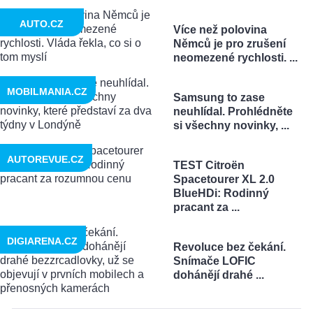
AUTO.CZ
Více než polovina
Němců je pro zrušení
neomezené rychlosti. ...
MOBILMANIA.CZ
Samsung to zase
neuhlídal. Prohlédněte
si všechny novinky, ...
AUTOREVUE.CZ
TEST Citroën
Spacetourer XL 2.0
BlueHDi: Rodinný
pracant za ...
DIGIARENA.CZ
Revoluce bez čekání.
Snímače LOFIC
dohánějí drahé ...