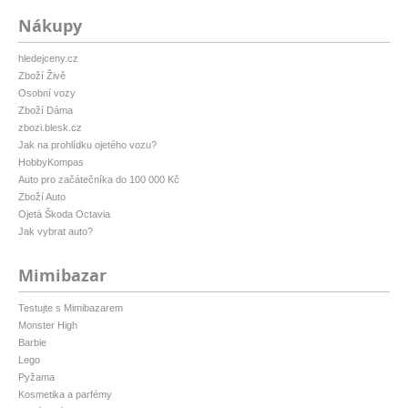
Nákupy
hledejceny.cz
Zboží Živě
Osobní vozy
Zboží Dáma
zbozi.blesk.cz
Jak na prohlídku ojetého vozu?
HobbyKompas
Auto pro začátečníka do 100 000 Kč
Zboží Auto
Ojetá Škoda Octavia
Jak vybrat auto?
Mimibazar
Testujte s Mimibazarem
Monster High
Barbie
Lego
Pyžama
Kosmetika a parfémy