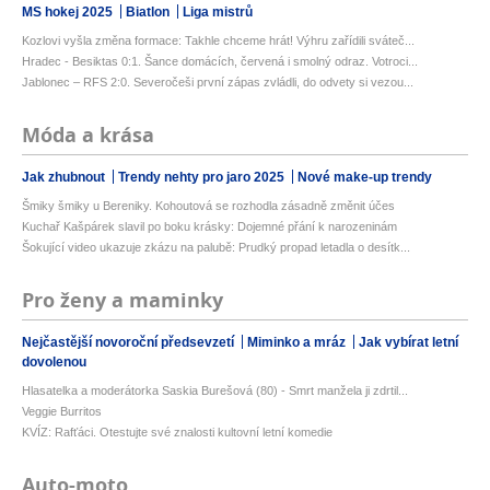
MS hokej 2025
Biatlon
Liga mistrů
Kozlovi vyšla změna formace: Takhle chceme hrát! Výhru zařídili sváteč...
Hradec - Besiktas 0:1. Šance domácích, červená i smolný odraz. Votroci...
Jablonec – RFS 2:0. Severočeši první zápas zvládli, do odvety si vezou...
Móda a krása
Jak zhubnout
Trendy nehty pro jaro 2025
Nové make-up trendy
Šmiky šmiky u Bereniky. Kohoutová se rozhodla zásadně změnit účes
Kuchař Kašpárek slavil po boku krásky: Dojemné přání k narozeninám
Šokující video ukazuje zkázu na palubě: Prudký propad letadla o desítk...
Pro ženy a maminky
Nejčastější novoroční předsevzetí
Miminko a mráz
Jak vybírat letní
dovolenou
Hlasatelka a moderátorka Saskia Burešová (80) - Smrt manžela ji zdrtil...
Veggie Burritos
KVÍZ: Rafťáci. Otestujte své znalosti kultovní letní komedie
Auto-moto