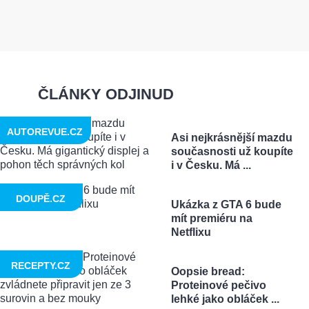
ČLÁNKY ODJINUD
AUTOREVUE.CZ
Asi nejkrásnější mazdu
současnosti už koupíte
i v Česku. Má ...
DOUPĚ.CZ
Ukázka z GTA 6 bude
mít premiéru na
Netflixu
RECEPTY.CZ
Oopsie bread:
Proteinové pečivo
lehké jako obláček ...