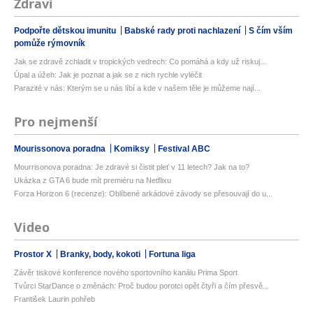
Zdraví
Podpořte dětskou imunitu
Babské rady proti nachlazení
S čím vším
pomůže rýmovník
Jak se zdravě zchladit v tropických vedrech: Co pomáhá a kdy už riskuj...
Úpal a úžeh: Jak je poznat a jak se z nich rychle vyléčit
Parazité v nás: Kterým se u nás líbí a kde v našem těle je můžeme nají...
Pro nejmenší
Mourissonova poradna
Komiksy
Festival ABC
Mourrisonova poradna: Je zdravé si čistit pleť v 11 letech? Jak na to?
Ukázka z GTA 6 bude mít premiéru na Netflixu
Forza Horizon 6 (recenze): Oblíbené arkádové závody se přesouvají do u...
Video
Prostor X
Branky, body, kokoti
Fortuna liga
Závěr tiskové konference nového sportovního kanálu Prima Sport
Tvůrci StarDance o změnách: Proč budou porotci opět čtyři a čím přesvě...
František Laurin pohřeb