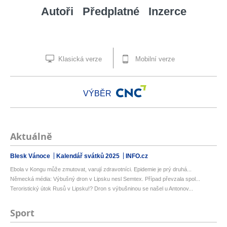
Autoři
Předplatné
Inzerce
Klasická verze
Mobilní verze
VÝBĚR
Aktuálně
Blesk Vánoce
Kalendář svátků 2025
INFO.cz
Ebola v Kongu může zmutovat, varují zdravotníci. Epidemie je prý druhá...
Německá média: Výbušný dron v Lipsku nesl Semtex. Případ převzala spol...
Teroristický útok Rusů v Lipsku!? Dron s výbušninou se našel u Antonov...
Sport