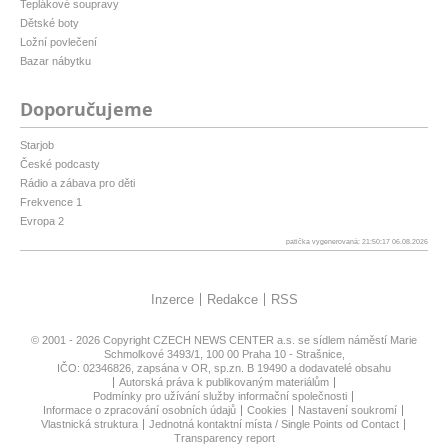
Teplákové soupravy
Dětské boty
Ložní povlečení
Bazar nábytku
Doporučujeme
Starjob
České podcasty
Rádio a zábava pro děti
Frekvence 1
Evropa 2
patička vygenerovaná: 21:50:17 06.08.2026
Inzerce
Redakce
RSS
© 2001 - 2026 Copyright
CZECH NEWS CENTER a.s.
se sídlem náměstí Marie
Schmolkové 3493/1, 100 00 Praha 10 - Strašnice,
IČO: 02346826, zapsána v OR, sp.zn. B 19490 a dodavatelé obsahu
Autorská práva k publikovaným materiálům
Podmínky pro užívání služby informační společnosti
Informace o zpracování osobních údajů
Cookies
Nastavení soukromí
Vlastnická struktura
Jednotná kontaktní místa / Single Points od Contact
Transparency report