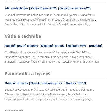
Alko-kalkulačka
Rallye Dakar 2025
Dálniční známka 2025
Více než polovina Němců je pro zrušení neomezené rychlosti. Vláda řekl...
Manthey slaví 30 let: Dopřejte svému Porsche závodní DNA z Nürburgring...
Dacia, Ford i Suzuki zastavují linky. Vyschlý Dunaj drtí energetiku Ba...
Věda a technika
Nejlepší chytré hodinky
Nejlepší telefony
Nejlepší VPN – srovnání
Co dělat, když ztratíte mobil na dovolené? Je potřeba znát číslo IMEI ...
Nečekejte na Android 17. Už teď si můžete ty nejlepší funkce vyzkoušet...
Synology má „novou“ řadu NASů. Modely Neo+ lákají výkonem, SSD a vyměn...
Ekonomika a byznys
Daňové přiznání
Novela zákoníku práce
Nadace EPCG
Jedna česká iluze se právě rozpadá. Zelená transformace je pojistkou p...
Obří obchod v letectví. Americké Apollo kupuje easyJet za 161 miliard ...
Tekuté zlato opět dostojí své přezdívce. Zdražení běžné potraviny brzy...