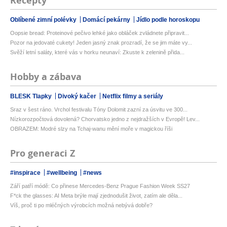
Recepty
Oblíbené zimní polévky
Domácí pekárny
Jídlo podle horoskopu
Oopsie bread: Proteinové pečivo lehké jako obláček zvládnete připravit...
Pozor na jedovaté cukety! Jeden jasný znak prozradí, že se jim máte vy...
Svěží letní saláty, které vás v horku neunaví: Zkuste k zelenině přida...
Hobby a zábava
BLESK Tlapky
Divoký kačer
Netflix filmy a seriály
Sraz v šest ráno. Vrchol festivalu Tóny Dolomit zazní za úsvitu ve 300...
Nízkorozpočtová dovolená? Chorvatsko jedno z nejdražších v Evropě! Lev...
OBRAZEM: Modré slzy na Tchaj-wanu mění moře v magickou říši
Pro generaci Z
#inspirace
#wellbeing
#news
Září patří módě: Co přinese Mercedes-Benz Prague Fashion Week SS27
F*ck the glasses: AI Meta brýle mají zjednodušit život, zatím ale děla...
Víš, proč ti po mléčných výrobcích možná nebývá dobře?