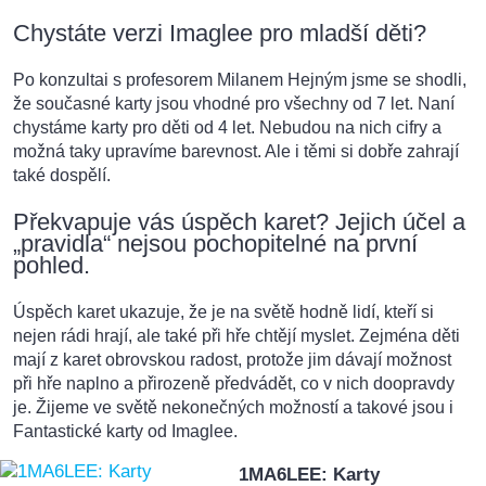
Chystáte verzi Imaglee pro mladší děti?
Po konzultai s profesorem Milanem Hejným jsme se shodli,
že současné karty jsou vhodné pro všechny od 7 let. Naní
chystáme karty pro děti od 4 let. Nebudou na nich cifry a
možná taky upravíme barevnost. Ale i těmi si dobře zahrají
také dospělí.
Překvapuje vás úspěch karet? Jejich účel a
„pravidla“ nejsou pochopitelné na první
pohled.
Úspěch karet ukazuje, že je na světě hodně lidí, kteří si
nejen rádi hrají, ale také při hře chtějí myslet. Zejména děti
mají z karet obrovskou radost, protože jim dávají možnost
při hře naplno a přirozeně předvádět, co v nich doopravdy
je. Žijeme ve světě nekonečných možností a takové jsou i
Fantastické karty od Imaglee.
1MA6LEE: Karty