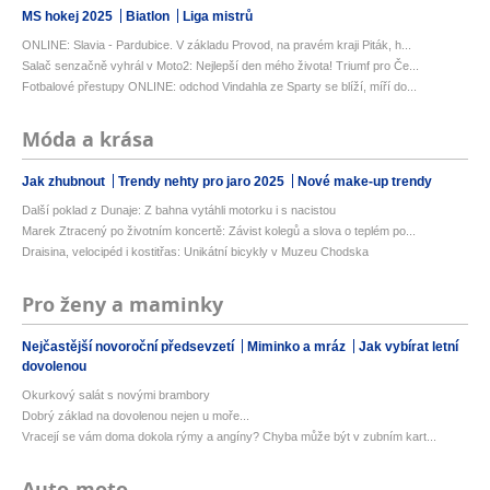
MS hokej 2025
Biatlon
Liga mistrů
ONLINE: Slavia - Pardubice. V základu Provod, na pravém kraji Piták, h...
Salač senzačně vyhrál v Moto2: Nejlepší den mého života! Triumf pro Če...
Fotbalové přestupy ONLINE: odchod Vindahla ze Sparty se blíží, míří do...
Móda a krása
Jak zhubnout
Trendy nehty pro jaro 2025
Nové make-up trendy
Další poklad z Dunaje: Z bahna vytáhli motorku i s nacistou
Marek Ztracený po životním koncertě: Závist kolegů a slova o teplém po...
Draisina, velocipéd i kostitřas: Unikátní bicykly v Muzeu Chodska
Pro ženy a maminky
Nejčastější novoroční předsevzetí
Miminko a mráz
Jak vybírat letní
dovolenou
Okurkový salát s novými brambory
Dobrý základ na dovolenou nejen u moře...
Vracejí se vám doma dokola rýmy a angíny? Chyba může být v zubním kart...
Auto-moto