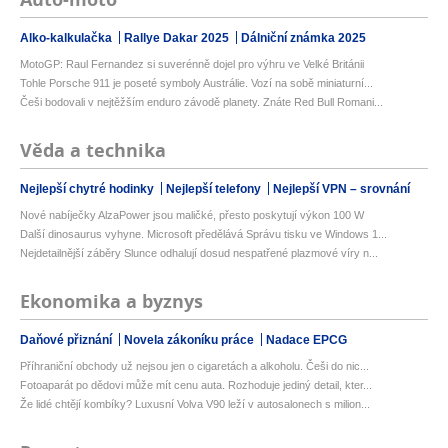
Alko-kalkulačka
Rallye Dakar 2025
Dálniční známka 2025
MotoGP: Raul Fernandez si suverénně dojel pro výhru ve Velké Británii
Tohle Porsche 911 je poseté symboly Austrálie. Vozí na sobě miniaturní...
Češi bodovali v nejtěžším enduro závodě planety. Znáte Red Bull Romani...
Věda a technika
Nejlepší chytré hodinky
Nejlepší telefony
Nejlepší VPN – srovnání
Nové nabíječky AlzaPower jsou maličké, přesto poskytují výkon 100 W
Další dinosaurus vyhyne. Microsoft předělává Správu tisku ve Windows 1...
Nejdetailnější záběry Slunce odhalují dosud nespatřené plazmové víry n...
Ekonomika a byznys
Daňové přiznání
Novela zákoníku práce
Nadace EPCG
Příhraniční obchody už nejsou jen o cigaretách a alkoholu. Češi do nic...
Fotoaparát po dědovi může mít cenu auta. Rozhoduje jediný detail, kter...
Že lidé chtějí kombíky? Luxusní Volva V90 leží v autosalonech s milion...