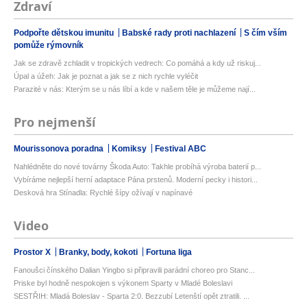
Zdraví
Podpořte dětskou imunitu
Babské rady proti nachlazení
S čím vším
pomůže rýmovník
Jak se zdravě zchladit v tropických vedrech: Co pomáhá a kdy už riskuj...
Úpal a úžeh: Jak je poznat a jak se z nich rychle vyléčit
Parazité v nás: Kterým se u nás líbí a kde v našem těle je můžeme nají...
Pro nejmenší
Mourissonova poradna
Komiksy
Festival ABC
Nahlédněte do nové továrny Škoda Auto: Takhle probíhá výroba baterií p...
Vybíráme nejlepší herní adaptace Pána prstenů. Moderní pecky i histori...
Desková hra Stínadla: Rychlé šípy ožívají v napínavé
Video
Prostor X
Branky, body, kokoti
Fortuna liga
Fanoušci čínského Dalian Yingbo si připravili parádní choreo pro Stanc...
Priske byl hodně nespokojen s výkonem Sparty v Mladé Boleslavi
SESTŘIH: Mladá Boleslav - Sparta 2:0. Bezzubí Letenští opět ztratili. ...