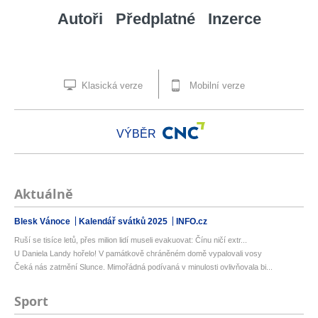
Autoři
Předplatné
Inzerce
Klasická verze
Mobilní verze
VÝBĚR
Aktuálně
Blesk Vánoce
Kalendář svátků 2025
INFO.cz
Ruší se tisíce letů, přes milion lidí museli evakuovat: Čínu ničí extr...
U Daniela Landy hořelo! V památkově chráněném domě vypalovali vosy
Čeká nás zatmění Slunce. Mimořádná podívaná v minulosti ovlivňovala bi...
Sport