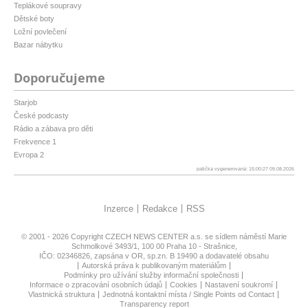
Teplákové soupravy
Dětské boty
Ložní povlečení
Bazar nábytku
Doporučujeme
Starjob
České podcasty
Rádio a zábava pro děti
Frekvence 1
Evropa 2
patička vygenerovaná: 15:00:27 09.08.2026
Inzerce
Redakce
RSS
© 2001 - 2026 Copyright
CZECH NEWS CENTER a.s.
se sídlem náměstí Marie
Schmolkové 3493/1, 100 00 Praha 10 - Strašnice,
IČO: 02346826, zapsána v OR, sp.zn. B 19490 a dodavatelé obsahu
Autorská práva k publikovaným materiálům
Podmínky pro užívání služby informační společnosti
Informace o zpracování osobních údajů
Cookies
Nastavení soukromí
Vlastnická struktura
Jednotná kontaktní místa / Single Points od Contact
Transparency report