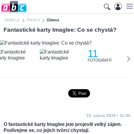
Ábíčko.cz
Přečti si
Zábava
Fantastické karty Imaglee: Co se chystá?
11
FOTOGRAFIÍ
10. srpna 2018 • 11:40
O fantastické karty Imaglee jste projevili velký zájem.
Podívejme se, co jejich tvůrci chystají.