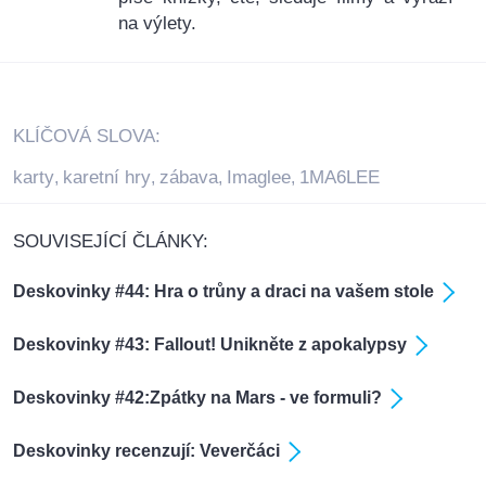
na výlety.
KLÍČOVÁ SLOVA:
karty
karetní hry
zábava
Imaglee
1MA6LEE
,
,
,
,
SOUVISEJÍCÍ ČLÁNKY:
Deskovinky #44: Hra o trůny a draci na vašem stole
Deskovinky #43: Fallout! Unikněte z apokalypsy
Deskovinky #42:Zpátky na Mars - ve formuli?
Deskovinky recenzují: Veverčáci