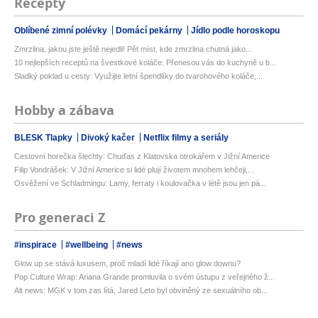
Recepty
Oblíbené zimní polévky
Domácí pekárny
Jídlo podle horoskopu
Zmrzlina, jakou jste ještě nejedli! Pět míst, kde zmrzlina chutná jako...
10 nejlepších receptů na švestkové koláče: Přenesou vás do kuchyně u b...
Sladký poklad u cesty: Využijte letní špendlíky do tvarohového koláče,...
Hobby a zábava
BLESK Tlapky
Divoký kačer
Netflix filmy a seriály
Cestovní horečka šlechty: Chuďas z Klatovska otrokářem v Jižní Americe
Filip Vondrášek: V Jižní Americe si lidé plují životem mnohem lehčeji,...
Osvěžení ve Schladmingu: Lamy, ferraty i koulovačka v létě jsou jen pá...
Pro generaci Z
#inspirace
#wellbeing
#news
Glow up se stává luxusem, proč mladí lidé říkají ano glow downu?
Pop Culture Wrap: Ariana Grande promluvila o svém ústupu z veřejného ž...
Alt news: MGK v tom zas lítá, Jared Leto byl obviněný ze sexuálního ob...