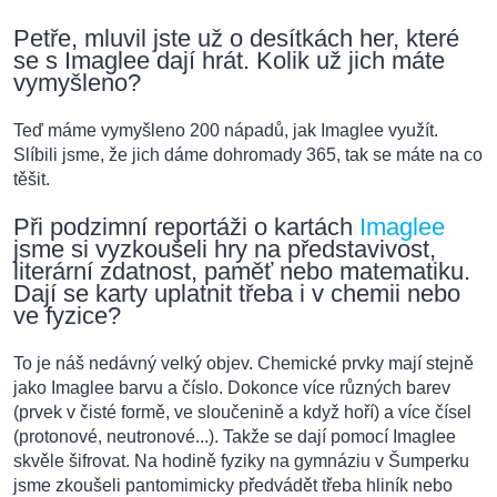
Petře, mluvil jste už o desítkách her, které
se s Imaglee dají hrát. Kolik už jich máte
vymyšleno?
Teď máme vymyšleno 200 nápadů, jak Imaglee využít.
Slíbili jsme, že jich dáme dohromady 365, tak se máte na co
těšit.
Při podzimní reportáži o kartách
Imaglee
jsme si vyzkoušeli hry na představivost,
literární zdatnost, paměť nebo matematiku.
Dají se karty uplatnit třeba i v chemii nebo
ve fyzice?
To je náš nedávný velký objev. Chemické prvky mají stejně
jako Imaglee barvu a číslo. Dokonce více různých barev
(prvek v čisté formě, ve sloučenině a když hoří) a více čísel
(protonové, neutronové...). Takže se dají pomocí Imaglee
skvěle šifrovat. Na hodině fyziky na gymnáziu v Šumperku
jsme zkoušeli pantomimicky předvádět třeba hliník nebo