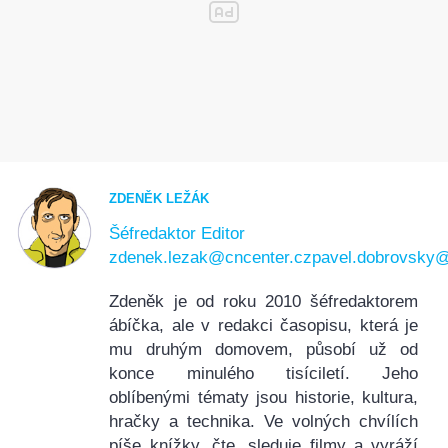
ZDENĚK LEŽÁK
Šéfredaktor
Editor
zdenek.lezak@cncenter.cz
pavel.dobrovsky@
Zdeněk je od roku 2010 šéfredaktorem
ábíčka, ale v redakci časopisu, která je
mu druhým domovem, působí už od
konce minulého tisíciletí. Jeho
oblíbenými tématy jsou historie, kultura,
hračky a technika. Ve volných chvílích
píše knížky, čte, sleduje filmy a vyráží