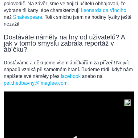
polovodič. Na závěr jsme ve trojici učitelů obhajovali, že
vybrané tři karty lépe charakterizují
Leonarda da Vinciho
než
Shakespeara
. Tolik smíchu jsem na hodiny fyziky ještě
nezažil.
Dostáváte náměty na hry od uživatelů? A
jak v tomto smyslu zabrala reportáž v
ábíčku?
Dostáváme a děkujeme všem ábíčkářům za přízeň! Nejvíc
nápadů vzniká při samotném hraní. Budeme rádi, když nám
napíšete své náměty přes
facebook
anebo na
petr.hedbavny@imaglee.com
.