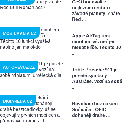
Češi bodovali v
nejtěžším enduro
závodě planety. Znáte
Red ...
MOBILMANIA.CZ
Apple AirTag umí
mnohem víc než jen
hledat klíče. Těchto 10
...
AUTOREVUE.CZ
Tohle Porsche 911 je
poseté symboly
Austrálie. Vozí na sobě
...
DIGIARENA.CZ
Revoluce bez čekání.
Snímače LOFIC
dohánějí drahé ...