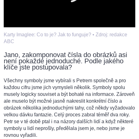
Karty Imaglee: Co to je? Jak to funguje? •
Zdroj: redakce
ABC
Jano, zakomponovat čísla do obrázků asi
není pokaždé jednoduché. Podle jakého
klíče jste postupovala?
Všechny symboly jsme vybírali s Petrem společně a pro
každou cifru jsme jich vymysleli několik. Symboly spolu
musely logicky souviset a být bohaté na informace. Zároveň
ale muselo být možné jasně nakreslit konkrétní číslo a
obrázek několika jednoduchými tahy, což někdy vyžadovalo
velkou dávku fantazie. Celý proces zabral téměř dva roky.
Petr se v té době ptal i na názory dalších lidí a když některé
symboly u lidí neprošly, předělala jsem je, nebo jsme je
rovnou vyřadili.