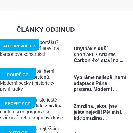
ČLÁNKY ODJINUD
AUTOREVUE.CZ
Obytňák s duší
sporťáku? Atlantis
Carbon 4x4 staví na ...
DOUPĚ.CZ
Vybíráme nejlepší herní
adaptace Pána
prstenů. Moderní ...
RECEPTY.CZ
Zmrzlina, jakou jste
ještě nejedli! Pět míst,
kde zmrzlina ...
AUTO.CZ