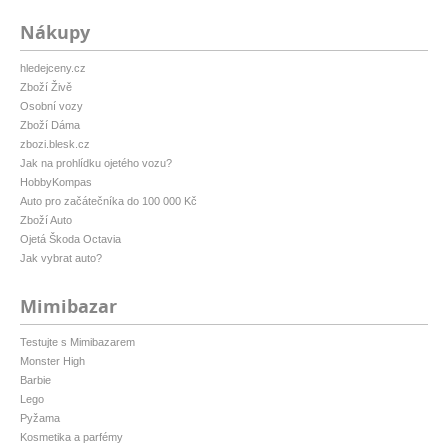
Nákupy
hledejceny.cz
Zboží Živě
Osobní vozy
Zboží Dáma
zbozi.blesk.cz
Jak na prohlídku ojetého vozu?
HobbyKompas
Auto pro začátečníka do 100 000 Kč
Zboží Auto
Ojetá Škoda Octavia
Jak vybrat auto?
Mimibazar
Testujte s Mimibazarem
Monster High
Barbie
Lego
Pyžama
Kosmetika a parfémy