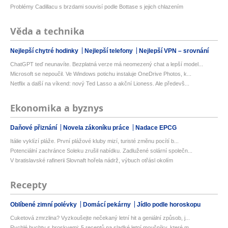
Problémy Cadillacu s brzdami souvisí podle Bottase s jejich chlazením
Věda a technika
Nejlepší chytré hodinky
Nejlepší telefony
Nejlepší VPN – srovnání
ChatGPT teď neunavíte. Bezplatná verze má neomezený chat a lepší model...
Microsoft se nepoučil. Ve Windows potichu instaluje OneDrive Photos, k...
Netflix a další na víkend: nový Ted Lasso a akční Lioness. Ale předevš...
Ekonomika a byznys
Daňové přiznání
Novela zákoníku práce
Nadace EPCG
Itálie vyklízí pláže. První plážové kluby mizí, turisté změnu pocítí b...
Potenciální zachránce Soleku zrušil nabídku. Zadlužené solární společn...
V bratislavské rafinerii Slovnaft hořela nádrž, výbuch otřásl okolím
Recepty
Oblíbené zimní polévky
Domácí pekárny
Jídlo podle horoskopu
Cuketová zmrzlina? Vyzkoušejte nečekaný letní hit a geniální způsob, j...
Rychlé buchty s broskvemi: 5 receptů na sladké letní moučníky, které m...