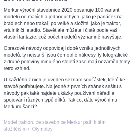
Merkur výroční stavebnice 2020 obsahuje 100 variant
modelů od malých a jednoduchých, jako je panáček na
bradlech nebo trakař, po velké a složité, jako je traktor,
vrtulník či letadlo. Stavět ale můžete i čistě podle vaší
vlastní fantazie, což počet modelů významně navyšuje.
Obrazové návody odpovídají době vzniku jednotlivých
modelů, ty nejstarší jsou černobílé nákresy, ty fotografické
z druhé poloviny minulého století zase mají nezaměnitelný
retro vzhled.
U každého z nich je uveden seznam součástek, které ke
stavbě potřebujete. Na jedné z prvních stránek sešitu s
návody pak také najdete ukázky používání nářadí a
spojování různých typů dílků. Tak co, dáte výročnímu
Merkuru šanci?
Model traktoru ze stavebnice Merkur patří k těm
složitějším
•
Olymptoy