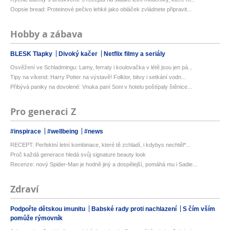
Oopsie bread: Proteinové pečivo lehké jako obláček zvládnete připravit...
Hobby a zábava
BLESK Tlapky
Divoký kačer
Netflix filmy a seriály
Osvěžení ve Schladmingu: Lamy, ferraty i koulovačka v létě jsou jen pá...
Tipy na víkend: Harry Potter na výstavě! Folklor, bitvy i setkání vodn...
Přibývá paniky na dovolené: Vnuka paní Soni v hotelu poštípaly štěnice...
Pro generaci Z
#inspirace
#wellbeing
#news
RECEPT: Perfektní letní kombinace, které tě zchladí, i kdybys nechtěl*...
Proč každá generace hledá svůj signature beauty look
Recenze: nový Spider-Man je hodně jiný a dospělejší, pomáhá mu i Sadie...
Zdraví
Podpořte dětskou imunitu
Babské rady proti nachlazení
S čím vším
pomůže rýmovník