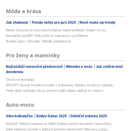
Móda a krása
Jak zhubnout
Trendy nehty pro jaro 2025
Nové make-up trendy
Marek Ztracený po dvou letech příprav naplnil amfiteátr: Kolaps na Let...
Nesnášíte pondělí? Vědci přišli se zajímavým vysvětlením
Brutální útok v Tanvaldu: Několik pobodaných
Pro ženy a maminky
Nejčastější novoroční předsevzetí
Miminko a mráz
Jak vybírat letní
dovolenou
Okurková limonáda
RECEPT: Kynutý švestkový koláč s drobenkou. Klasika, se kterou zaboduj...
Tohle nikdy neříkejte! Slova, kterými rodiče dětem ubližují ze všeho n...
Auto-moto
Alko-kalkulačka
Rallye Dakar 2025
Dálniční známka 2025
MotoGP: Páteční program ve Velké Británii uzavřel rekordním časem Bezz...
Další klasická corvette s dobrými jízdními vlastnostmi? Mitsuoka znovu...