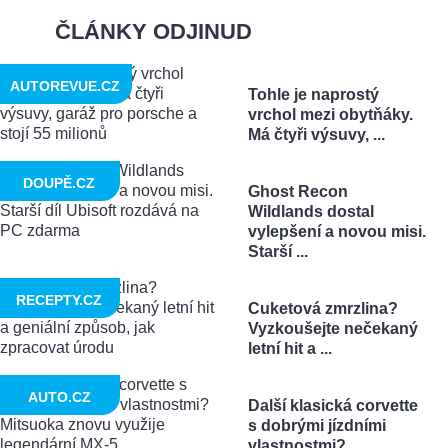
ČLÁNKY ODJINUD
AUTOREVUE.CZ
Tohle je naprostý
vrchol mezi obytňáky.
Má čtyři výsuvy, ...
DOUPĚ.CZ
Ghost Recon
Wildlands dostal
vylepšení a novou misi.
Starší ...
RECEPTY.CZ
Cuketová zmrzlina?
Vyzkoušejte nečekaný
letní hit a ...
AUTO.CZ
Další klasická corvette
s dobrými jízdními
vlastnostmi? ...