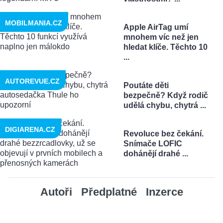
MOBILMANIA.CZ
Apple AirTag umí
mnohem víc než jen
hledat klíče. Těchto 10
...
AUTOREVUE.CZ
Poutáte děti
bezpečně? Když rodič
udělá chybu, chytrá ...
DIGIARENA.CZ
Revoluce bez čekání.
Snímače LOFIC
dohánějí drahé ...
Autoři
Předplatné
Inzerce