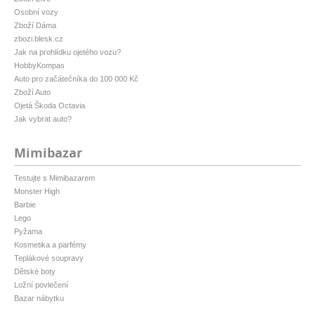
Osobní vozy
Zboží Dáma
zbozi.blesk.cz
Jak na prohlídku ojetého vozu?
HobbyKompas
Auto pro začátečníka do 100 000 Kč
Zboží Auto
Ojetá Škoda Octavia
Jak vybrat auto?
Mimibazar
Testujte s Mimibazarem
Monster High
Barbie
Lego
Pyžama
Kosmetika a parfémy
Teplákové soupravy
Dětské boty
Ložní povlečení
Bazar nábytku