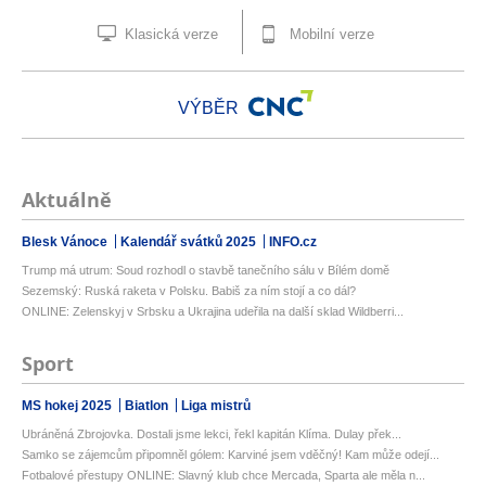
Klasická verze
Mobilní verze
VÝBĚR
Aktuálně
Blesk Vánoce
Kalendář svátků 2025
INFO.cz
Trump má utrum: Soud rozhodl o stavbě tanečního sálu v Bílém domě
Sezemský: Ruská raketa v Polsku. Babiš za ním stojí a co dál?
ONLINE: Zelenskyj v Srbsku a Ukrajina udeřila na další sklad Wildberri...
Sport
MS hokej 2025
Biatlon
Liga mistrů
Ubráněná Zbrojovka. Dostali jsme lekci, řekl kapitán Klíma. Dulay přek...
Samko se zájemcům připomněl gólem: Karviné jsem vděčný! Kam může odejí...
Fotbalové přestupy ONLINE: Slavný klub chce Mercada, Sparta ale měla n...