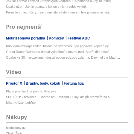
Jak se zdravě zchladit v tropických vedrech: Co pomáhá a kdy už riskuj...
Úpal a úžeh: Jak je poznat a jak se z nich rychle vyléčit
Parazité v nás: Kterým se u nás líbí a kde v našem těle je můžeme nají...
Pro nejmenší
Mourissonova poradna
Komiksy
Festival ABC
Kdo vynalezl kapesník? Historie od středověku po papírové kapesníky
Ghost Recon Wildlands dostal vylepšení a novou misi. Starší díl Ubisof...
Quake ke 30. narozeninám dostal novou epizodu zdarma. Dawn of the Mach...
Video
Prostor X
Branky, body, kokoti
Fortuna liga
Klaus promluvil na pohřbu Knížáka
SESTŘIH: Zbrojovka - Liberec 0:1. Rozhodl Dulay, ale při premiéře za S...
Milan Knížák pohřeb
Nákupy
hledejceny.cz
Zboží Živě