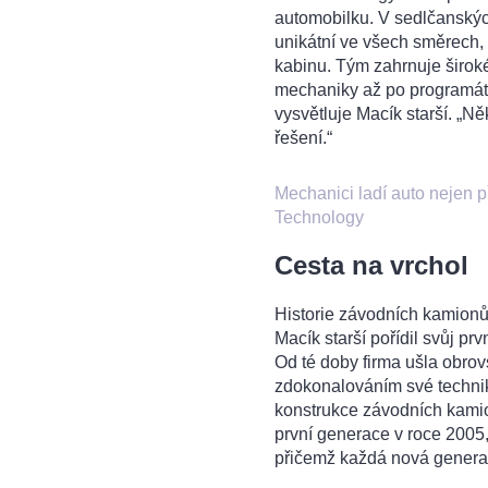
automobilku. V sedlčanských
unikátní ve všech směrech,
kabinu. Tým zahrnuje široké
mechaniky až po programáto
vysvětluje Macík starší. „N
řešení.“
Mechanici ladí auto nejen 
Technology
Cesta na vrchol
Historie závodních kamion
Macík starší pořídil svůj pr
Od té doby firma ušla obro
zdokonalováním své technik
konstrukce závodních kamio
první generace v roce 2005,
přičemž každá nová genera