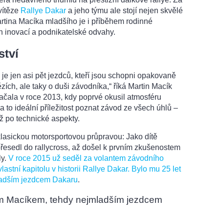
vítěze
Rallye Dakar
a jeho týmu ale stojí nejen skvělé
rtina Macíka mladšího je i příběhem rodinné
h inovací a podnikatelské odvahy.
ství
 je jen asi pět jezdců, kteří jsou schopni opakovaně
zích, ale taky o duši závodníka,“ říká Martin Macík
začala v roce 2013, kdy poprvé okusil atmosféru
 to ideální příležitost poznat závod ze všech úhlů –
až po technické aspekty.
 klasickou motorsportovou průpravou: Jako dítě
řesedl do rallycross, až došel k prvním zkušenostem
ly.
V roce 2015 už seděl za volantem závodního
astní kapitolu v historii Rallye Dakar. Bylo mu 25 let
mladším jezdcem Dakaru
.
 Macíkem, tehdy nejmladším jezdcem