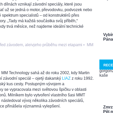
 dílnách vznikají závodní speciály, které jsou
 ať už se jedná o motor, převodovku, podvozek nebo
 spektrum specialistů – od konstruktérů přes
ry. „Tady má každá součástka svůj příběh,“
ěkdy trvá měsíce, než najdeme ideální technické
Vybí
Pána 
před závodem, aleivjeho průběhu mezi etapami
•
MM
RECE
ů MM Technology sahá až do roku 2002, kdy Martin
vní závodní speciál – ojetý dakarský
LIAZ
z roku 1992.
vský kus cesty. Postupným vývojem a
y se vypracovala mezi světovou špičku v oblasti
nů. Milníkem bylo vytvoření vlastního šasi MMT
 následoval vývoj několika závodních speciálů,
ce přinášela významná vylepšení.
Zmrzl
Pět m