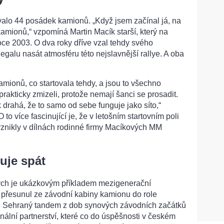
valo 44 posádek kamionů. „Když jsem začínal já, na
kamionů,“ vzpomíná Martin Macík starší, který na
oce 2003. O dva roky dříve vzal tehdy svého
galu nasát atmosféru této nejslavnější rallye. A oba
amionů, co startovala tehdy, a jsou to všechno
prakticky zmizeli, protože nemají šanci se prosadit.
 drahá, že to samo od sebe funguje jako síto,“
o více fascinující je, že v letošním startovním poli
vznikly v dílnách rodinné firmy Macíkových MM
uje spát
ých je ukázkovým příkladem mezigenerační
e přesunul ze závodní kabiny kamionu do role
u. Sehraný tandem z dob synových závodních začátků
onální partnerství, které co do úspěšnosti v českém