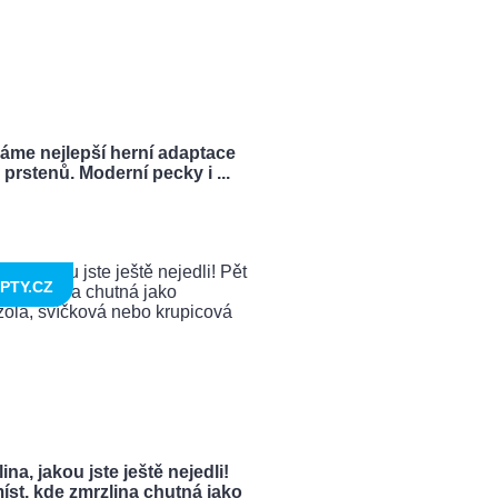
ráme nejlepší herní adaptace
prstenů. Moderní pecky i ...
PTY.CZ
ina, jakou jste ještě nejedli!
íst, kde zmrzlina chutná jako