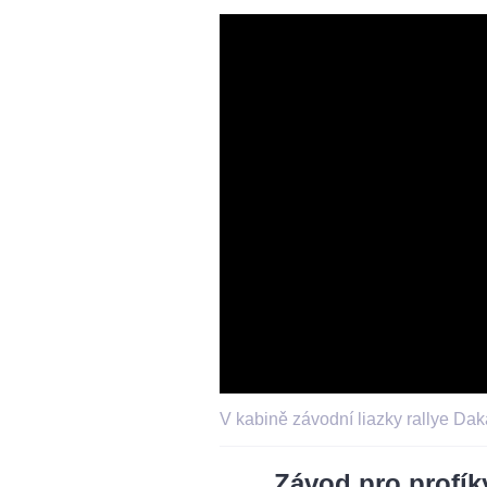
V kabině závodní liazky rallye Dak
Závod pro profík