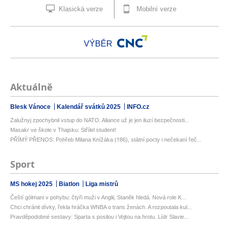
Klasická verze
Mobilní verze
VÝBĚR
Aktuálně
Blesk Vánoce
Kalendář svátků 2025
INFO.cz
Zalužnyj zpochybnil vstup do NATO. Aliance už je jen iluzí bezpečnosti...
Masakr ve škole v Thajsku: Střílel student!
PŘÍMÝ PŘENOS: Pohřeb Milana Knížáka (†86), státní pocty i nečekaní řeč...
Sport
MS hokej 2025
Biatlon
Liga mistrů
Čeští gólmani v pohybu: čtyři muži v Anglii, Staněk hledá. Nová role K...
Chci chránit dívky, řekla hráčka WNBA o trans ženách. A rozpoutala kul...
Pravděpodobné sestavy: Sparta s posilou i Vojtou na hrotu. Lídr Slavie...