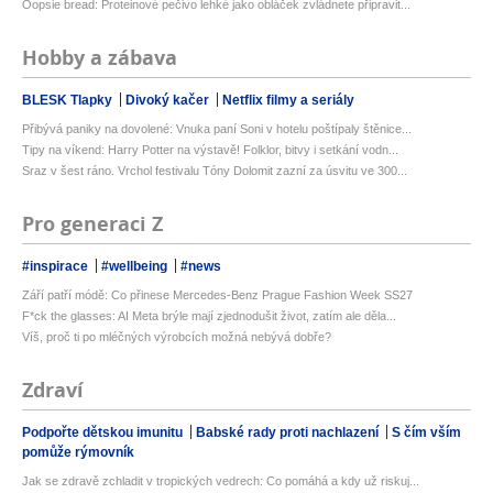
Oopsie bread: Proteinové pečivo lehké jako obláček zvládnete připravit...
Hobby a zábava
BLESK Tlapky
Divoký kačer
Netflix filmy a seriály
Přibývá paniky na dovolené: Vnuka paní Soni v hotelu poštípaly štěnice...
Tipy na víkend: Harry Potter na výstavě! Folklor, bitvy i setkání vodn...
Sraz v šest ráno. Vrchol festivalu Tóny Dolomit zazní za úsvitu ve 300...
Pro generaci Z
#inspirace
#wellbeing
#news
Září patří módě: Co přinese Mercedes-Benz Prague Fashion Week SS27
F*ck the glasses: AI Meta brýle mají zjednodušit život, zatím ale děla...
Víš, proč ti po mléčných výrobcích možná nebývá dobře?
Zdraví
Podpořte dětskou imunitu
Babské rady proti nachlazení
S čím vším
pomůže rýmovník
Jak se zdravě zchladit v tropických vedrech: Co pomáhá a kdy už riskuj...