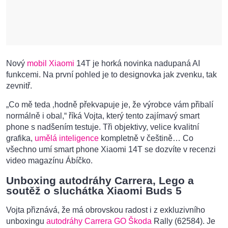
Nový
mobil Xiaomi
14T je horká novinka nadupaná AI
funkcemi. Na první pohled je to designovka jak zvenku, tak
zevnitř.
„Co mě teda ‚hodně překvapuje je, že výrobce vám přibalí
normálně i obal,“ říká Vojta, který tento zajímavý smart
phone s nadšením testuje. Tři objektivy, velice kvalitní
grafika,
umělá inteligence
kompletně v češtině… Co
všechno umí smart phone Xiaomi 14T se dozvíte v recenzi
video magazínu Ábíčko.
Unboxing autodráhy Carrera, Lego a
soutěž o sluchátka Xiaomi Buds 5
Vojta přiznává, že má obrovskou radost i z exkluzivního
unboxingu
autodráhy Carrera GO
Škoda
Rally (62584). Je