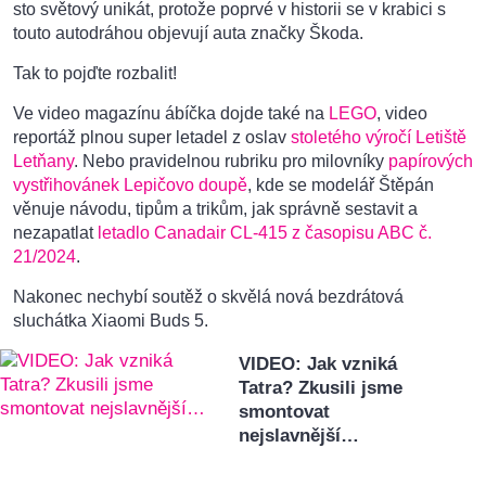
sto světový unikát, protože poprvé v historii se v krabici s
touto autodráhou objevují auta značky Škoda.
Tak to pojďte rozbalit!
Ve video magazínu ábíčka dojde také na
LEGO
, video
reportáž plnou super letadel z oslav
stoletého výročí Letiště
Letňany
. Nebo pravidelnou rubriku pro milovníky
papírových
vystřihovánek
Lepičovo doupě
, kde se modelář Štěpán
věnuje návodu, tipům a trikům, jak správně sestavit a
nezapatlat
letadlo Canadair CL-415 z časopisu ABC č.
21/2024
.
Nakonec nechybí soutěž o skvělá nová bezdrátová
sluchátka Xiaomi Buds 5.
VIDEO: Jak vzniká
Tatra? Zkusili jsme
smontovat
nejslavnější…