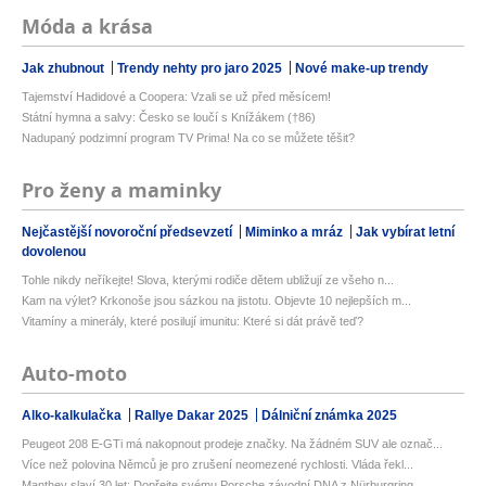
Móda a krása
Jak zhubnout
Trendy nehty pro jaro 2025
Nové make-up trendy
Tajemství Hadidové a Coopera: Vzali se už před měsícem!
Státní hymna a salvy: Česko se loučí s Knížákem (†86)
Nadupaný podzimní program TV Prima! Na co se můžete těšit?
Pro ženy a maminky
Nejčastější novoroční předsevzetí
Miminko a mráz
Jak vybírat letní
dovolenou
Tohle nikdy neříkejte! Slova, kterými rodiče dětem ubližují ze všeho n...
Kam na výlet? Krkonoše jsou sázkou na jistotu. Objevte 10 nejlepších m...
Vitamíny a minerály, které posilují imunitu: Které si dát právě teď?
Auto-moto
Alko-kalkulačka
Rallye Dakar 2025
Dálniční známka 2025
Peugeot 208 E-GTi má nakopnout prodeje značky. Na žádném SUV ale označ...
Více než polovina Němců je pro zrušení neomezené rychlosti. Vláda řekl...
Manthey slaví 30 let: Dopřejte svému Porsche závodní DNA z Nürburgring...