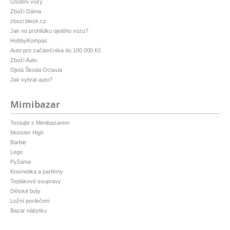
Osobní vozy
Zboží Dáma
zbozi.blesk.cz
Jak na prohlídku ojetého vozu?
HobbyKompas
Auto pro začátečníka do 100 000 Kč
Zboží Auto
Ojetá Škoda Octavia
Jak vybrat auto?
Mimibazar
Testujte s Mimibazarem
Monster High
Barbie
Lego
Pyžama
Kosmetika a parfémy
Teplákové soupravy
Dětské boty
Ložní povlečení
Bazar nábytku