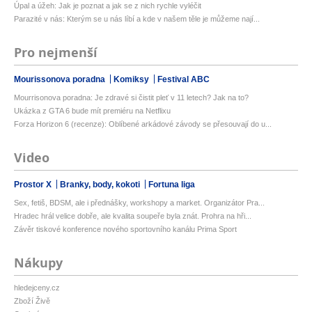
Úpal a úžeh: Jak je poznat a jak se z nich rychle vyléčit
Parazité v nás: Kterým se u nás líbí a kde v našem těle je můžeme nají...
Pro nejmenší
Mourissonova poradna
Komiksy
Festival ABC
Mourrisonova poradna: Je zdravé si čistit pleť v 11 letech? Jak na to?
Ukázka z GTA 6 bude mít premiéru na Netflixu
Forza Horizon 6 (recenze): Oblíbené arkádové závody se přesouvají do u...
Video
Prostor X
Branky, body, kokoti
Fortuna liga
Sex, fetiš, BDSM, ale i přednášky, workshopy a market. Organizátor Pra...
Hradec hrál velice dobře, ale kvalita soupeře byla znát. Prohra na hři...
Závěr tiskové konference nového sportovního kanálu Prima Sport
Nákupy
hledejceny.cz
Zboží Živě