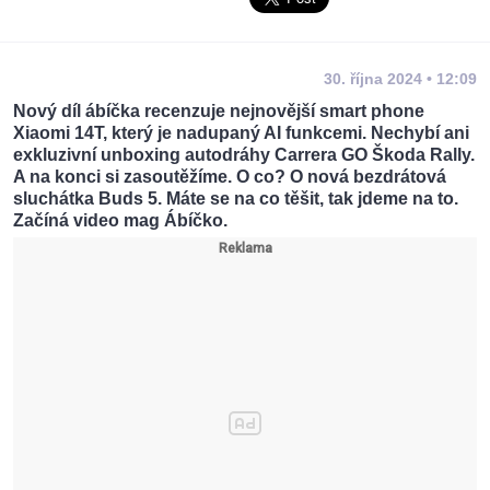
30. října 2024 • 12:09
Nový díl ábíčka recenzuje nejnovější smart phone
Xiaomi 14T, který je nadupaný AI funkcemi. Nechybí ani
exkluzivní unboxing autodráhy Carrera GO Škoda Rally.
A na konci si zasoutěžíme. O co? O nová bezdrátová
sluchátka Buds 5. Máte se na co těšit, tak jdeme na to.
Začíná video mag Ábíčko.