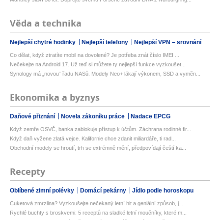
Věda a technika
Nejlepší chytré hodinky
Nejlepší telefony
Nejlepší VPN – srovnání
Co dělat, když ztratíte mobil na dovolené? Je potřeba znát číslo IMEI ...
Nečekejte na Android 17. Už teď si můžete ty nejlepší funkce vyzkoušet...
Synology má „novou“ řadu NASů. Modely Neo+ lákají výkonem, SSD a vyměn...
Ekonomika a byznys
Daňové přiznání
Novela zákoníku práce
Nadace EPCG
Když zemře OSVČ, banka zablokuje přístup k účtům. Záchrana rodinné fir...
Když daň vyžene zlatá vejce. Kalifornie chce zdanit miliardáře, ti rad...
Obchodní modely se hroutí, trh se extrémně mění, předpovídají čeští ka...
Recepty
Oblíbené zimní polévky
Domácí pekárny
Jídlo podle horoskopu
Cuketová zmrzlina? Vyzkoušejte nečekaný letní hit a geniální způsob, j...
Rychlé buchty s broskvemi: 5 receptů na sladké letní moučníky, které m...