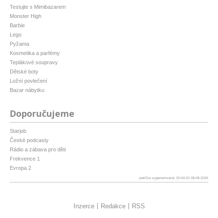
Testujte s Mimibazarem
Monster High
Barbie
Lego
Pyžama
Kosmetika a parfémy
Teplákové soupravy
Dětské boty
Ložní povlečení
Bazar nábytku
Doporučujeme
Starjob
České podcasty
Rádio a zábava pro děti
Frekvence 1
Evropa 2
patička vygenerovaná: 20:40:22 08.08.2026
Inzerce
Redakce
RSS