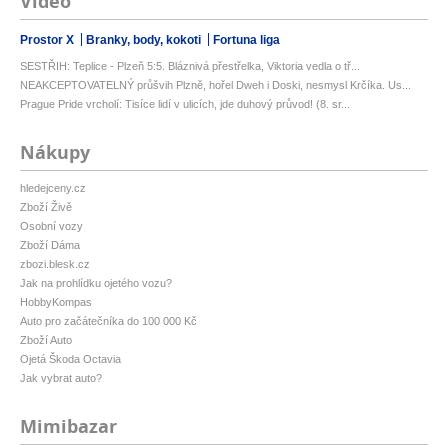
Video
Prostor X
Branky, body, kokoti
Fortuna liga
SESTŘIH: Teplice - Plzeň 5:5. Bláznivá přestřelka, Viktoria vedla o tř...
NEAKCEPTOVATELNÝ průšvih Plzně, hořel Dweh i Doski, nesmysl Krčíka. Us...
Prague Pride vrcholí: Tisíce lidí v ulicích, jde duhový průvod! (8. sr...
Nákupy
hledejceny.cz
Zboží Živě
Osobní vozy
Zboží Dáma
zbozi.blesk.cz
Jak na prohlídku ojetého vozu?
HobbyKompas
Auto pro začátečníka do 100 000 Kč
Zboží Auto
Ojetá Škoda Octavia
Jak vybrat auto?
Mimibazar