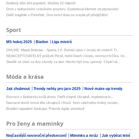
Rodinný dům lehl popelem: Shořelo 10 milionů!
Dron v bulharském vzdušném prostoru: Explodoval kilometr od plynovodu!
Další tragédie u Pohořelic: Dva mrtví! Auta se srazila při předjíždění
Sport
MS hokej 2025
Biatlon
Liga mistrů
ONLINE: Mladá Boleslav - Sparta 1:0. Domácí jdou v úvodu do vedení! Tr...
NEAKCEPTOVATELNÝ průšvih Plzně, hořel Dweh i Doski, nesmysl Krčíka. Us...
Staněk se zlobí za dva závody za den: Nechci být moc sprostý. Chybí ná...
Móda a krása
Jak zhubnout
Trendy nehty pro jaro 2025
Nové make-up trendy
Rozruch v Bulharsku kvůli dronu: Patřil zřejmě Ukrajině, explodoval ki...
Navracel domů mrtvá těla Ukrajinců i Rusů: Smrt válečného hrdiny oznám...
Brutální napadení Soukupa. Právník Agáty promluvil
Pro ženy a maminky
Nejčastější novoroční předsevzetí
Miminko a mráz
Jak vybírat letní