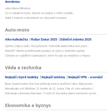
dovolenou
video Alena Mihulová
Co si zabalit do kufru, abyste na (nejen) u moře zazářily...
Salát s koprem a dresinkem ze zakysané smetany
Auto-moto
Alko-kalkulačka
Rallye Dakar 2025
Dálniční známka 2025
Výhřev, čidla a stačí, říká průzkum. Pokročilá elektronika není priori...
MotoGP: Martin proměnil pole position ve výhru v britském sprintu
Câmara se vyjádřil ke spekulacím, které ho pojí se sedačkou u Haasu
Věda a technika
Nejlepší chytré hodinky
Nejlepší telefony
Nejlepší VPN – srovnání
Bose QuietComfort 2nd Gen přebírají funkce dražších Ultra. Mají prosto...
Aktualizujte své Windows 11 Insider do 11. srpna. Pak už vám nebudou f...
Pokračuje záchrana Starshipu. V moři už dva týdny plave monstrum vysok...
Ekonomika a byznys