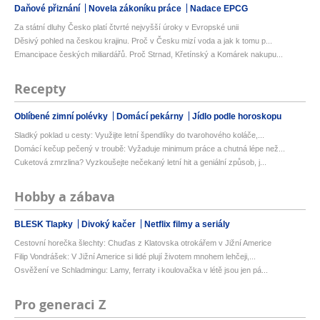
Daňové přiznání
Novela zákoníku práce
Nadace EPCG
Za státní dluhy Česko platí čtvrté nejvyšší úroky v Evropské unii
Děsivý pohled na českou krajinu. Proč v Česku mizí voda a jak k tomu p...
Emancipace českých miliardářů. Proč Strnad, Křetínský a Komárek nakupu...
Recepty
Oblíbené zimní polévky
Domácí pekárny
Jídlo podle horoskopu
Sladký poklad u cesty: Využijte letní špendlíky do tvarohového koláče,...
Domácí kečup pečený v troubě: Vyžaduje minimum práce a chutná lépe než...
Cuketová zmrzlina? Vyzkoušejte nečekaný letní hit a geniální způsob, j...
Hobby a zábava
BLESK Tlapky
Divoký kačer
Netflix filmy a seriály
Cestovní horečka šlechty: Chuďas z Klatovska otrokářem v Jižní Americe
Filip Vondrášek: V Jižní Americe si lidé plují životem mnohem lehčeji,...
Osvěžení ve Schladmingu: Lamy, ferraty i koulovačka v létě jsou jen pá...
Pro generaci Z