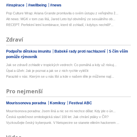
#inspirace
#wellbeing
#news
Pop Culture Wrap: Ariana Grande promluvila o svém ústupu z veřejného ž...
Alt news: MGK v tom zas lítá, Jared Leto byl obviněný ze sexuálního ob...
RECEPT: Perfektní letní kombinace, které tě zchladí, i kdybys nechtěl*...
Zdraví
Podpořte dětskou imunitu
Babské rady proti nachlazení
S čím vším
pomůže rýmovník
Jak se zdravě zchladit v tropických vedrech: Co pomáhá a kdy už riskuj...
Úpal a úžeh: Jak je poznat a jak se z nich rychle vyléčit
Parazité v nás: Kterým se u nás líbí a kde v našem těle je můžeme nají...
Pro nejmenší
Mourissonova poradna
Komiksy
Festival ABC
Mourrisonova poradna: Jsem líná a nic se mi nechce dělat: Kdy jde o ún...
Česká společnost ornitologická slaví 100 let: Jak chrání ptáky v ČR?
Vyzkoušejte český kyberpunk. V Netspectre se stanete elitním hackerem ...