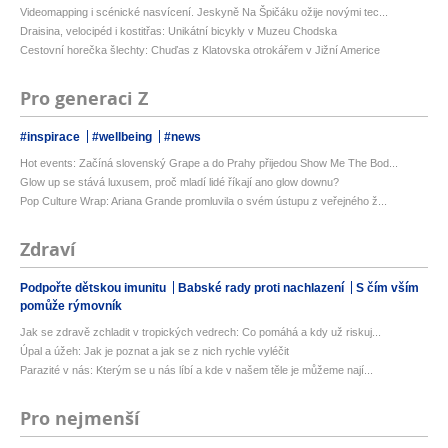
Videomapping i scénické nasvícení. Jeskyně Na Špičáku ožije novými tec...
Draisina, velocipéd i kostitřas: Unikátní bicykly v Muzeu Chodska
Cestovní horečka šlechty: Chuďas z Klatovska otrokářem v Jižní Americe
Pro generaci Z
#inspirace
#wellbeing
#news
Hot events: Začíná slovenský Grape a do Prahy přijedou Show Me The Bod...
Glow up se stává luxusem, proč mladí lidé říkají ano glow downu?
Pop Culture Wrap: Ariana Grande promluvila o svém ústupu z veřejného ž...
Zdraví
Podpořte dětskou imunitu
Babské rady proti nachlazení
S čím vším
pomůže rýmovník
Jak se zdravě zchladit v tropických vedrech: Co pomáhá a kdy už riskuj...
Úpal a úžeh: Jak je poznat a jak se z nich rychle vyléčit
Parazité v nás: Kterým se u nás líbí a kde v našem těle je můžeme nají...
Pro nejmenší