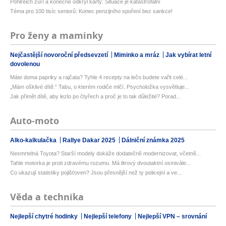
Pohlreich zuří a konečně odkryl karty: Situace je katastrofální
Téma pro 100 tisíc seniorů: Konec penzijního spoření bez sankce!
Pro ženy a maminky
Nejčastější novoroční předsevzetí
Miminko a mráz
Jak vybírat letní
dovolenou
Máte doma papriky a rajčata? Tyhle 4 recepty na lečo budete vařit celé...
„Mám ošklivé dítě.“ Tabu, o kterém rodiče mlčí. Psycholožka vysvětluje...
Jak přimět dítě, aby lezlo po čtyřech a proč je to tak důležité? Porad...
Auto-moto
Alko-kalkulačka
Rallye Dakar 2025
Dálniční známka 2025
Nesmrtelná Toyota? Starší modely dokáže dodatečně modernizovat, včetně...
Tahle motorka je proti zdravému rozumu. Má litrový dvoutaktní osmivále...
Co ukazují statistiky pojišťoven? Jsou přesnější než ty policejní a ve...
Věda a technika
Nejlepší chytré hodinky
Nejlepší telefony
Nejlepší VPN – srovnání