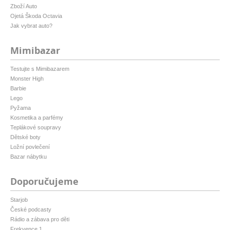
Zboží Auto
Ojetá Škoda Octavia
Jak vybrat auto?
Mimibazar
Testujte s Mimibazarem
Monster High
Barbie
Lego
Pyžama
Kosmetika a parfémy
Teplákové soupravy
Dětské boty
Ložní povlečení
Bazar nábytku
Doporučujeme
Starjob
České podcasty
Rádio a zábava pro děti
Frekvence 1