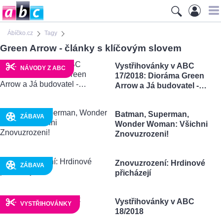
Ábíčko.cz
Tagy
Green Arrow - články s klíčovým slovem
Vystřihovánky v ABC
NÁVODY Z ABC
17/2018: Dioráma Green
Arrow a Já budovatel -…
Batman, Superman,
ZÁBAVA
Wonder Woman: Všichni
Znovuzrozeni!
Znovuzrození: Hrdinové
ZÁBAVA
přicházejí
Vystřihovánky v ABC
VYSTŘIHOVÁNKY
18/2018