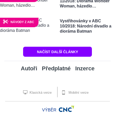
11/2018: Dioráma Wonder
Woman, házedlo…
Vystřihovánky v ABC
NÁVODY Z ABC
10/2018: Národní divadlo a
dioráma Batman
NAČÍST DALŠÍ ČLÁNKY
Autoři
Předplatné
Inzerce
Klasická verze
Mobilní verze
VÝBĚR