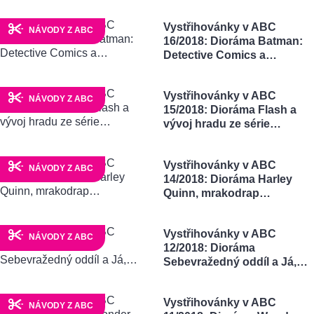
Vystřihovánky v ABC
NÁVODY Z ABC
16/2018: Dioráma Batman:
Detective Comics a…
Vystřihovánky v ABC
NÁVODY Z ABC
15/2018: Dioráma Flash a
vývoj hradu ze série…
Vystřihovánky v ABC
NÁVODY Z ABC
14/2018: Dioráma Harley
Quinn, mrakodrap…
Vystřihovánky v ABC
NÁVODY Z ABC
12/2018: Dioráma
Sebevražedný oddíl a Já,…
Vystřihovánky v ABC
NÁVODY Z ABC