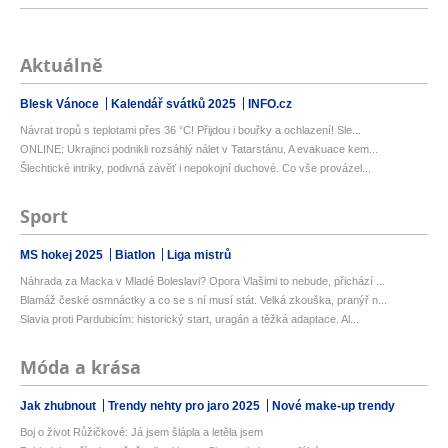
Aktuálně
Blesk Vánoce
Kalendář svátků 2025
INFO.cz
Návrat tropů s teplotami přes 36 °C! Přijdou i bouřky a ochlazení! Sle...
ONLINE: Ukrajinci podnikli rozsáhlý nálet v Tatarstánu. A evakuace kem...
Šlechtické intriky, podivná závěť i nepokojní duchové. Co vše provázel...
Sport
MS hokej 2025
Biatlon
Liga mistrů
Náhrada za Macka v Mladé Boleslavi? Opora Vlašimi to nebude, přichází ...
Blamáž české osmnáctky a co se s ní musí stát. Velká zkouška, pranýř n...
Slavia proti Pardubicím: historický start, uragán a těžká adaptace. Al...
Móda a krása
Jak zhubnout
Trendy nehty pro jaro 2025
Nové make-up trendy
Boj o život Růžičkové: Já jsem šlápla a letěla jsem