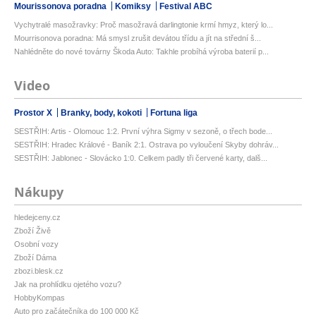
Mourissonova poradna
Komiksy
Festival ABC
Vychytralé masožravky: Proč masožravá darlingtonie krmí hmyz, který lo...
Mourrisonova poradna: Má smysl zrušit devátou třídu a jít na střední š...
Nahlédněte do nové továrny Škoda Auto: Takhle probíhá výroba baterií p...
Video
Prostor X
Branky, body, kokoti
Fortuna liga
SESTŘIH: Artis - Olomouc 1:2. První výhra Sigmy v sezoně, o třech bode...
SESTŘIH: Hradec Králové - Baník 2:1. Ostrava po vyloučení Skyby dohráv...
SESTŘIH: Jablonec - Slovácko 1:0. Celkem padly tři červené karty, dalš...
Nákupy
hledejceny.cz
Zboží Živě
Osobní vozy
Zboží Dáma
zbozi.blesk.cz
Jak na prohlídku ojetého vozu?
HobbyKompas
Auto pro začátečníka do 100 000 Kč