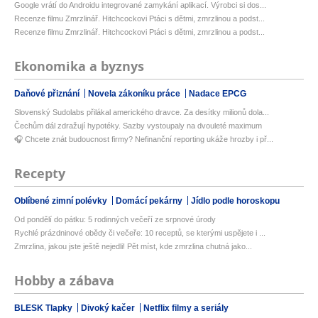
Google vrátí do Androidu integrované zamykání aplikací. Výrobci si dos...
Recenze filmu Zmrzlinář. Hitchcockovi Ptáci s dětmi, zmrzlinou a podst...
Recenze filmu Zmrzlinář. Hitchcockovi Ptáci s dětmi, zmrzlinou a podst...
Ekonomika a byznys
Daňové přiznání
Novela zákoníku práce
Nadace EPCG
Slovenský Sudolabs přilákal amerického dravce. Za desítky milionů dola...
Čechům dál zdražují hypotéky. Sazby vystoupaly na dvouleté maximum
🎧 Chcete znát budoucnost firmy? Nefinanční reporting ukáže hrozby i př...
Recepty
Oblíbené zimní polévky
Domácí pekárny
Jídlo podle horoskopu
Od pondělí do pátku: 5 rodinných večeří ze srpnové úrody
Rychlé prázdninové obědy či večeře: 10 receptů, se kterými uspějete i ...
Zmrzlina, jakou jste ještě nejedli! Pět míst, kde zmrzlina chutná jako...
Hobby a zábava
BLESK Tlapky
Divoký kačer
Netflix filmy a seriály