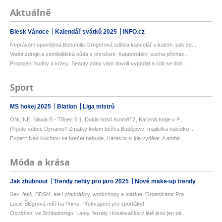
Aktuálně
Blesk Vánoce
Kalendář svátků 2025
INFO.cz
Neprávem opomíjená Bohumila Grögerová sdílela kancelář s katem, pak se...
Vodní zdroje a zemědělská půda v ohrožení: Katastrofální sucha přicház...
Propojení hudby a krásy. Beauty zóny vám dovolí vypadat a cítit se dob...
Sport
MS hokej 2025
Biatlon
Liga mistrů
ONLINE: Slavia B - Třinec 0:1. Dukla hostí Kroměříž, Karviná hraje v P...
Přijede vůbec Dynamo? Zmatky kolem béčka Budějovic, majitelka nabídku ...
Expert: Nad Kuchtou se brečet nebude, Haraslín si jde vydělat. A ambic...
Móda a krása
Jak zhubnout
Trendy nehty pro jaro 2025
Nové make-up trendy
Sex, fetiš, BDSM, ale i přednášky, workshopy a market. Organizátor Pra...
Lucie Šlégrová míří na Primu. Překvapení pro sporťáky!
Osvěžení ve Schladmingu: Lamy, ferraty i koulovačka v létě jsou jen pá...