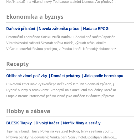
Netflix a další na víkend: nový Ted Lasso a akční Lioness. Ale předevš...
Ekonomika a byznys
Daňové přiznání
Novela zákoníku práce
Nadace EPCG
Potenciální zachránce Soleku zrušil nabídku. Zadlužené solární společn...
V bratislavské rafinerii Slovnaft hořela nádrž, výbuch otřásl okolím
V Česku otevřel třicátou prodejnu, v Polsku končí. Německý diskont nez...
Recepty
Oblíbené zimní polévky
Domácí pekárny
Jídlo podle horoskopu
Cuketová zmrzlina? Vyzkoušejte nečekaný letní hit a geniální způsob, j...
Rychlé buchty s broskvemi: 5 receptů na sladké letní moučníky, které m...
Oopsie bread: Proteinové pečivo lehké jako obláček zvládnete připravit...
Hobby a zábava
BLESK Tlapky
Divoký kačer
Netflix filmy a seriály
Tipy na víkend: Harry Potter na výstavě! Folklor, bitvy i setkání vodn...
Přibývá paniky na dovolené: Vnuka paní Soni v hotelu poštípaly štěnice...