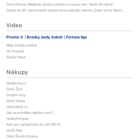
Ghost Recon Wildlands dostal vylepšení a novou misi. Starší díl Ubisof...
Quake ke 30. narozeninám dostal novou epizodu zdarma. Dawn of the Mach...
Video
Prostor X
Branky, body, kokoti
Fortuna liga
Milan Knížák pohřeb
Jiří Pospíšil
Václav Klaus
Nákupy
hledejceny.cz
Zboží Živě
Osobní vozy
Zboží Dáma
zbozi.blesk.cz
Jak na prohlídku ojetého vozu?
HobbyKompas
Auto pro začátečníka do 100 000 Kč
Zboží Auto
Ojetá Škoda Octavia