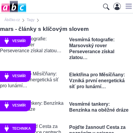
Ábíčko.cz
Tagy
mars - články s klíčovým slovem
Vesmírná fotografie:
VESMÍR
Marsovský rover
Perseverance získal
zlatou…
Elektřina pro Měsíčňany:
VESMÍR
Vzniká první energetická
síť pro lunární…
Vesmírné tankery:
VESMÍR
Benzínka na oběžné dráze
Pojďte žasnout! Cesta za
TECHNIKA