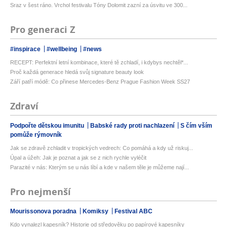
Sraz v šest ráno. Vrchol festivalu Tóny Dolomit zazní za úsvitu ve 300...
Pro generaci Z
#inspirace
#wellbeing
#news
RECEPT: Perfektní letní kombinace, které tě zchladí, i kdybys nechtěl*...
Proč každá generace hledá svůj signature beauty look
Září patří módě: Co přinese Mercedes-Benz Prague Fashion Week SS27
Zdraví
Podpořte dětskou imunitu
Babské rady proti nachlazení
S čím vším
pomůže rýmovník
Jak se zdravě zchladit v tropických vedrech: Co pomáhá a kdy už riskuj...
Úpal a úžeh: Jak je poznat a jak se z nich rychle vyléčit
Parazité v nás: Kterým se u nás líbí a kde v našem těle je můžeme nají...
Pro nejmenší
Mourissonova poradna
Komiksy
Festival ABC
Kdo vynalezl kapesník? Historie od středověku po papírové kapesníky