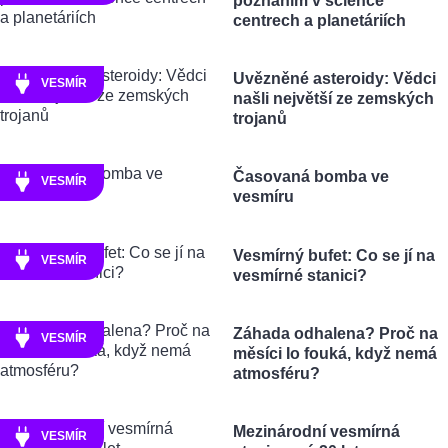
poznáním v science
centrech a planetáriích
Uvězněné asteroidy: Vědci
VESMÍR
našli největší ze zemských
trojanů
Časovaná bomba ve
VESMÍR
vesmíru
Vesmírný bufet: Co se jí na
VESMÍR
vesmírné stanici?
Záhada odhalena? Proč na
VESMÍR
měsíci Io fouká, když nemá
atmosféru?
Mezinárodní vesmírná
VESMÍR