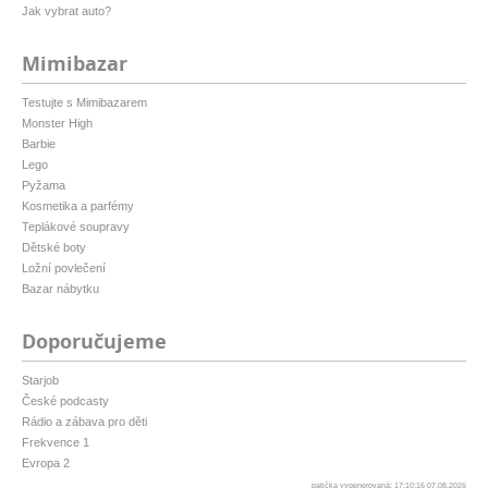
Jak vybrat auto?
Mimibazar
Testujte s Mimibazarem
Monster High
Barbie
Lego
Pyžama
Kosmetika a parfémy
Teplákové soupravy
Dětské boty
Ložní povlečení
Bazar nábytku
Doporučujeme
Starjob
České podcasty
Rádio a zábava pro děti
Frekvence 1
Evropa 2
patička vygenerovaná: 17:10:16 07.08.2026