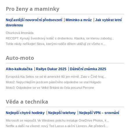
Pro ženy a maminky
Nejčastější novoroční předsevzetí
Miminko a mráz
Jak vybírat letní
dovolenou
Okurková limonáda
RECEPT: Kynutý švestkový koláč s drobenkou. Klasika, se kterou zaboduj...
Tohle nikdy neříkejte! Slova, kterými rodiče dětem ubližují ze všeho n...
Auto-moto
Alko-kalkulačka
Rallye Dakar 2025
Dálniční známka 2025
Evropská Kia Seltos se od té americké liší jen mírně. Zato v Číně hraj...
Moto2: Nejrychlejším jezdcem pátečního odpoledne se stal Holgado
Moto3: Odpoledne se ve Velké Británii do čela posunul Perrone
Věda a technika
Nejlepší chytré hodinky
Nejlepší telefony
Nejlepší VPN – srovnání
Microsoft se nepoučil. Ve Windows potichu instaluje OneDrive Photos, k...
Netflix a další na víkend: nový Ted Lasso a akční Lioness. Ale předevš...