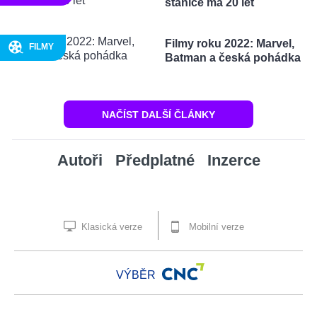
stanice má 20 let
Filmy roku 2022: Marvel,
FILMY
Batman a česká pohádka
NAČÍST DALŠÍ ČLÁNKY
Autoři
Předplatné
Inzerce
Klasická verze
Mobilní verze
VÝBĚR