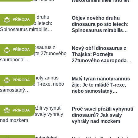
Rekordmani měli i sto let
Objev nového druhu
PŘÍRODA
dinosaura po sto letech:
Spinosaurus mirabilis…
Nový obří dinosaurus z
PŘÍRODA
Thajska: Poznejte
27tunového sauropoda…
Malý tyran nanotyrannus
PŘÍRODA
žije: Je to mládě T-rexe,
nebo samostatný…
Proč savci přežili vyhynutí
PŘÍRODA
dinosaurů? Jak svaly
vyhrály nad mozkem