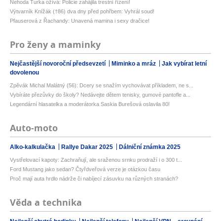
Nehoda Turka ožívá: Policie zahájila trestní řízení!
Výtvarník Knížák (†86) dva dny před pohřbem: Vyhrál soud!
Pfauserová z Řachandy: Unavená mamina i sexy dračice!
Pro ženy a maminky
Nejčastější novoroční předsevzetí
Miminko a mráz
Jak vybírat letní
dovolenou
Zpěvák Michal Malátný (56): Dcery se snažím vychovávat příkladem, ne s...
Vybíráte přezůvky do školy? Nedávejte dětem tenisky, gumové pantofle a...
Legendární hlasatelka a moderátorka Saskia Burešová oslavila 80!
Auto-moto
Alko-kalkulačka
Rallye Dakar 2025
Dálniční známka 2025
Vystřelovací kapoty: Zachraňují, ale sraženou srnku prodraží i o 300 t...
Ford Mustang jako sedan? Čtyřdveřová verze je otázkou času
Proč mají auta hrdlo nádrže či nabíjecí zásuvku na různých stranách?
Věda a technika