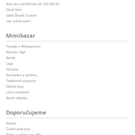
Auto pro začátečníka do 100 000 Kč
Zboží Auto
Ojetá Škoda Octavia
Jak vybrat auto?
Mimibazar
Testujte s Mimibazarem
Monster High
Barbie
Lego
Pyžama
Kosmetika a parfémy
Teplákové soupravy
Dětské boty
Ložní povlečení
Bazar nábytku
Doporučujeme
Starjob
České podcasty
Rádio a zábava pro děti