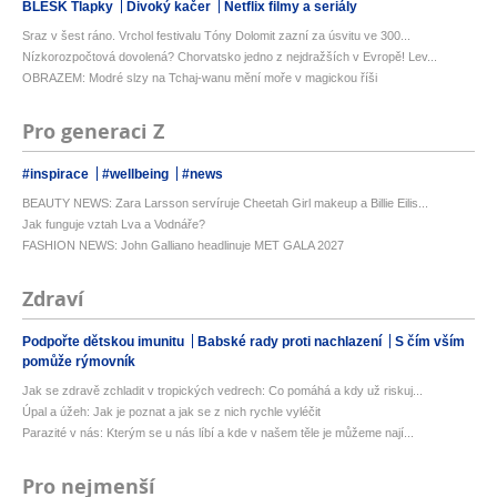
BLESK Tlapky
Divoký kačer
Netflix filmy a seriály
Sraz v šest ráno. Vrchol festivalu Tóny Dolomit zazní za úsvitu ve 300...
Nízkorozpočtová dovolená? Chorvatsko jedno z nejdražších v Evropě! Lev...
OBRAZEM: Modré slzy na Tchaj-wanu mění moře v magickou říši
Pro generaci Z
#inspirace
#wellbeing
#news
BEAUTY NEWS: Zara Larsson servíruje Cheetah Girl makeup a Billie Eilis...
Jak funguje vztah Lva a Vodnáře?
FASHION NEWS: John Galliano headlinuje MET GALA 2027
Zdraví
Podpořte dětskou imunitu
Babské rady proti nachlazení
S čím vším
pomůže rýmovník
Jak se zdravě zchladit v tropických vedrech: Co pomáhá a kdy už riskuj...
Úpal a úžeh: Jak je poznat a jak se z nich rychle vyléčit
Parazité v nás: Kterým se u nás líbí a kde v našem těle je můžeme nají...
Pro nejmenší