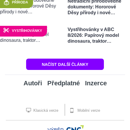
Netradiční přírodovědné
PŘÍRODA
dokumenty: Hororové
Děsy přírody i nové…
Vystřihovánky v ABC
VYSTŘIHOVÁNKY
8/2026: Papírový model
dinosaura, traktor…
NAČÍST DALŠÍ ČLÁNKY
Autoři
Předplatné
Inzerce
Klasická verze
Mobilní verze