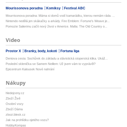
Mourissonova poradna
Komiksy
Festival ABC
Mourrisonova poradna: Máma si domů vodí kamarádku, kterou nemám ráda. ...
Nintendo nedělá jen skákačky a arkády. Fire Emblem: Fortune's Weave je...
Pomozte Salierimu začít nový život v Americe. Mafia: The Old Country o...
Video
Prostor X
Branky, body, kokoti
Fortuna liga
Deniova cesta: Sochůrek do základu a slávistická stoperská klika. Ukáž...
Poslední sklenička se Samem Neillem: Už jsem vám to vyprávěl?
Epicentrum Kalousek Nové nahrání
Nákupy
hledejceny.cz
Zboží Živě
Osobní vozy
Zboží Dáma
zbozi.blesk.cz
Jak na prohlídku ojetého vozu?
HobbyKompas