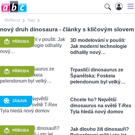
Ábíčko.cz
Tagy
nový druh dinosaura - články s klíčovým slovem
3D modelování v poušti:
PŘÍRODA
Jak moderní technologie
odhalily nový…
Trpasličí dinosaurus ze
PŘÍRODA
Španělska: Foskeia
pelendonum byl velký…
Chcete ho? Největší
ZÁBAVA
dinosaurus na světě T-Rex
Tyla hledá nový domov
Jak dlouho žili dinosauři?
PŘÍRODA