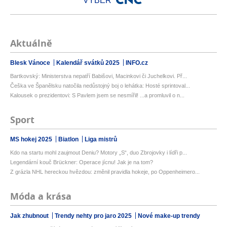
VÝBĚR
Aktuálně
Blesk Vánoce
Kalendář svátků 2025
INFO.cz
Bartkovský: Ministerstva nepatří Babišovi, Macinkovi či Juchelkovi. Př...
Češka ve Španělsku natočila nedůstojný boj o lehátka: Hosté sprintoval...
Kalousek o prezidentovi: S Pavlem jsem se nesmířil! ...a promluvil o n...
Sport
MS hokej 2025
Biatlon
Liga mistrů
Kdo na startu mohl zaujmout Deniu? Motory „S“, duo Zbrojovky i lídři p...
Legendární kouč Brückner: Operace jícnu! Jak je na tom?
Z grázla NHL hereckou hvězdou: změnil pravidla hokeje, po Oppenheimero...
Móda a krása
Jak zhubnout
Trendy nehty pro jaro 2025
Nové make-up trendy