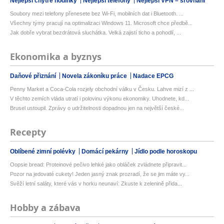
Nejlepší chytré hodinky
Nejlepší telefony
Nejlepší VPN – srovnání
Soubory mezi telefony přenesete bez Wi-Fi, mobilních dat i Bluetooth. ...
Všechny týmy pracují na optimalizaci Windows 11. Microsoft chce předbě...
Jak dobře vybrat bezdrátová sluchátka. Velká zajistí ticho a pohodlí, ...
Ekonomika a byznys
Daňové přiznání
Novela zákoníku práce
Nadace EPCG
Penny Market a Coca-Cola rozjely obchodní válku v Česku. Lahve mizí z ...
V těchto zemích vláda utratí i polovinu výkonu ekonomiky. Uhodnete, kd...
Brusel ustoupil. Zprávy o udržitelnosti dopadnou jen na největší české...
Recepty
Oblíbené zimní polévky
Domácí pekárny
Jídlo podle horoskopu
Oopsie bread: Proteinové pečivo lehké jako obláček zvládnete připravit...
Pozor na jedovaté cukety! Jeden jasný znak prozradí, že se jim máte vy...
Svěží letní saláty, které vás v horku neunaví: Zkuste k zelenině přida...
Hobby a zábava