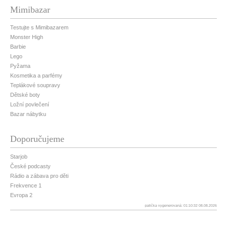
Mimibazar
Testujte s Mimibazarem
Monster High
Barbie
Lego
Pyžama
Kosmetika a parfémy
Teplákové soupravy
Dětské boty
Ložní povlečení
Bazar nábytku
Doporučujeme
Starjob
České podcasty
Rádio a zábava pro děti
Frekvence 1
Evropa 2
patička vygenerovaná: 01:10:32 08.08.2026