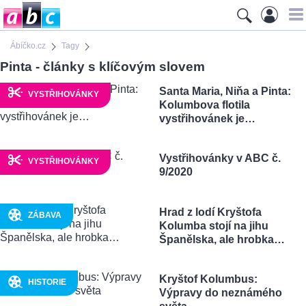
Ábíčko.cz
Tagy
Pinta - články s klíčovým slovem
Santa Maria, Niňa a Pinta:
VYSTŘIHOVÁNKY
Kolumbova flotila
vystřihovánek je…
Vystřihovánky v ABC č.
VYSTŘIHOVÁNKY
9/2020
Hrad z lodí Kryštofa
ZÁBAVA
Kolumba stojí na jihu
Španělska, ale hrobka…
Kryštof Kolumbus:
HISTORIE
Výpravy do neznámého