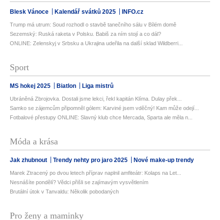
Blesk Vánoce
Kalendář svátků 2025
INFO.cz
Trump má utrum: Soud rozhodl o stavbě tanečního sálu v Bílém domě
Sezemský: Ruská raketa v Polsku. Babiš za ním stojí a co dál?
ONLINE: Zelenskyj v Srbsku a Ukrajina udeřila na další sklad Wildberri...
Sport
MS hokej 2025
Biatlon
Liga mistrů
Ubráněná Zbrojovka. Dostali jsme lekci, řekl kapitán Klíma. Dulay přek...
Samko se zájemcům připomněl gólem: Karviné jsem vděčný! Kam může odejí...
Fotbalové přestupy ONLINE: Slavný klub chce Mercada, Sparta ale měla n...
Móda a krása
Jak zhubnout
Trendy nehty pro jaro 2025
Nové make-up trendy
Marek Ztracený po dvou letech příprav naplnil amfiteátr: Kolaps na Let...
Nesnášíte pondělí? Vědci přišli se zajímavým vysvětlením
Brutální útok v Tanvaldu: Několik pobodaných
Pro ženy a maminky