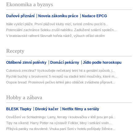
Ekonomika a byznys
Daňové přiznání
Novela zákoníku práce
Nadace EPCG
Itálie vyklízí pláže. První plážové kluby mizí, turisté změnu pocítí b...
Potenciální zachránce Soleku zrušil nabídku. Zadlužené solární společn...
V bratislavské rafinerii Slovnaft hořela nádrž, výbuch otřásl okolím
Recepty
Oblíbené zimní polévky
Domácí pekárny
Jídlo podle horoskopu
Cuketová zmrzlina? Vyzkoušejte nečekaný letní hit a geniální způsob, j...
Rychlé buchty s broskvemi: 5 receptů na sladké letní moučníky, které m...
Oopsie bread: Proteinové pečivo lehké jako obláček zvládnete připravit...
Hobby a zábava
BLESK Tlapky
Divoký kačer
Netflix filmy a seriály
Osvěžení ve Schladmingu: Lamy, ferraty i koulovačka v létě jsou jen pá...
Tipy na víkend: Harry Potter na výstavě! Folklor, bitvy i setkání vodn...
Přibývá paniky na dovolené: Vnuka paní Soni v hotelu poštípaly štěnice...