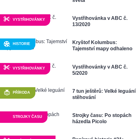
světa
Vystřihovánka v ABC č.
VYSTŘIHOVÁNKY
13/2020
Kryštof Kolumbus:
HISTORIE
Tajemství mapy odhaleno
Vystřihovánky v ABC č.
VYSTŘIHOVÁNKY
5/2020
7 tun ještěrů: Velké leguání
PŘÍRODA
stěhování
Strojky času: Po stopách
STROJKY ČASU
házedla Picolo