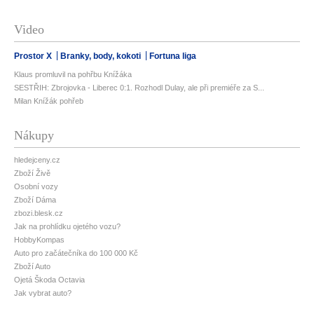
Video
Prostor X
Branky, body, kokoti
Fortuna liga
Klaus promluvil na pohřbu Knížáka
SESTŘIH: Zbrojovka - Liberec 0:1. Rozhodl Dulay, ale při premiéře za S...
Milan Knížák pohřeb
Nákupy
hledejceny.cz
Zboží Živě
Osobní vozy
Zboží Dáma
zbozi.blesk.cz
Jak na prohlídku ojetého vozu?
HobbyKompas
Auto pro začátečníka do 100 000 Kč
Zboží Auto
Ojetá Škoda Octavia
Jak vybrat auto?