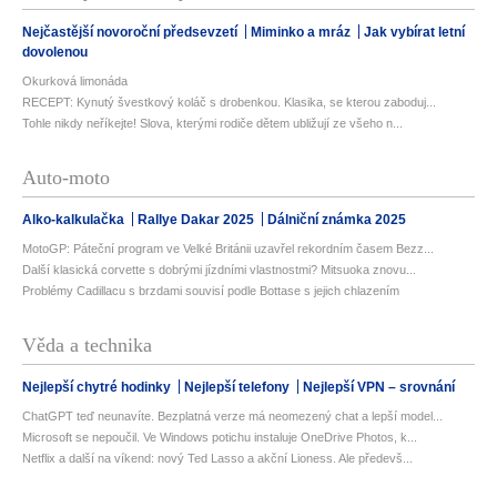
Nejčastější novoroční předsevzetí
Miminko a mráz
Jak vybírat letní
dovolenou
Okurková limonáda
RECEPT: Kynutý švestkový koláč s drobenkou. Klasika, se kterou zaboduj...
Tohle nikdy neříkejte! Slova, kterými rodiče dětem ubližují ze všeho n...
Auto-moto
Alko-kalkulačka
Rallye Dakar 2025
Dálniční známka 2025
MotoGP: Páteční program ve Velké Británii uzavřel rekordním časem Bezz...
Další klasická corvette s dobrými jízdními vlastnostmi? Mitsuoka znovu...
Problémy Cadillacu s brzdami souvisí podle Bottase s jejich chlazením
Věda a technika
Nejlepší chytré hodinky
Nejlepší telefony
Nejlepší VPN – srovnání
ChatGPT teď neunavíte. Bezplatná verze má neomezený chat a lepší model...
Microsoft se nepoučil. Ve Windows potichu instaluje OneDrive Photos, k...
Netflix a další na víkend: nový Ted Lasso a akční Lioness. Ale předevš...