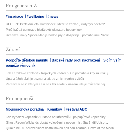
Pro generaci Z
#inspirace
#wellbeing
#news
RECEPT: Perfektní letní kombinace, které tě zchladí, i kdybys nechtěl*...
Proč každá generace hledá svůj signature beauty look
Recenze: nový Spider-Man je hodně jiný a dospělejší, pomáhá mu i Sadie...
Zdraví
Podpořte dětskou imunitu
Babské rady proti nachlazení
S čím vším
pomůže rýmovník
Jak se zdravě zchladit v tropických vedrech: Co pomáhá a kdy už riskuj...
Úpal a úžeh: Jak je poznat a jak se z nich rychle vyléčit
Parazité v nás: Kterým se u nás líbí a kde v našem těle je můžeme nají...
Pro nejmenší
Mourissonova poradna
Komiksy
Festival ABC
Kdo vynalezl kapesník? Historie od středověku po papírové kapesníky
Ghost Recon Wildlands dostal vylepšení a novou misi. Starší díl Ubisof...
Quake ke 30. narozeninám dostal novou epizodu zdarma. Dawn of the Mach...