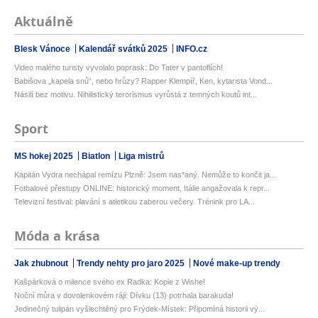
Aktuálně
Blesk Vánoce
Kalendář svátků 2025
INFO.cz
Video malého turisty vyvolalo poprask: Do Tater v pantoflích!
Babišova „kapela snů“, nebo hrůzy? Rapper Klempíř, Ken, kytarista Vond...
Násilí bez motivu. Nihilistický terorismus vyrůstá z temných koutů int...
Sport
MS hokej 2025
Biatlon
Liga mistrů
Kapitán Vydra nechápal remízu Plzně: Jsem nas*aný. Nemůže to končit ja...
Fotbalové přestupy ONLINE: historický moment, Itálie angažovala k repr...
Televizní festival: plavání s atletikou zaberou večery. Trénink pro LA...
Móda a krása
Jak zhubnout
Trendy nehty pro jaro 2025
Nové make-up trendy
Kašpárková o milence svého ex Radka: Kopie z Wishe!
Noční můra v dovolenkovém ráji: Dívku (13) potrhala barakuda!
Jedinečný tulipán vyšlechtěný pro Frýdek-Místek: Připomíná historii vý...