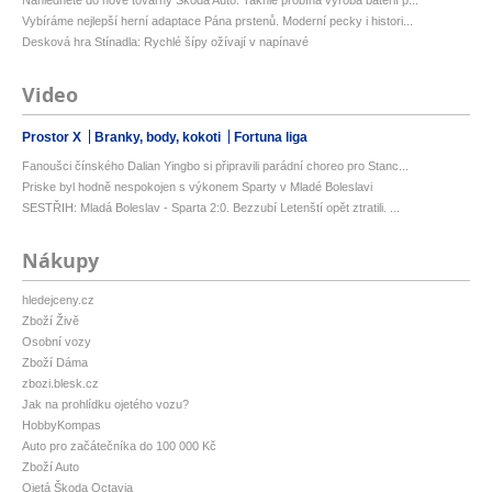
Vybíráme nejlepší herní adaptace Pána prstenů. Moderní pecky i histori...
Desková hra Stínadla: Rychlé šípy ožívají v napínavé
Video
Prostor X
Branky, body, kokoti
Fortuna liga
Fanoušci čínského Dalian Yingbo si připravili parádní choreo pro Stanc...
Priske byl hodně nespokojen s výkonem Sparty v Mladé Boleslavi
SESTŘIH: Mladá Boleslav - Sparta 2:0. Bezzubí Letenští opět ztratili. ...
Nákupy
hledejceny.cz
Zboží Živě
Osobní vozy
Zboží Dáma
zbozi.blesk.cz
Jak na prohlídku ojetého vozu?
HobbyKompas
Auto pro začátečníka do 100 000 Kč
Zboží Auto
Ojetá Škoda Octavia