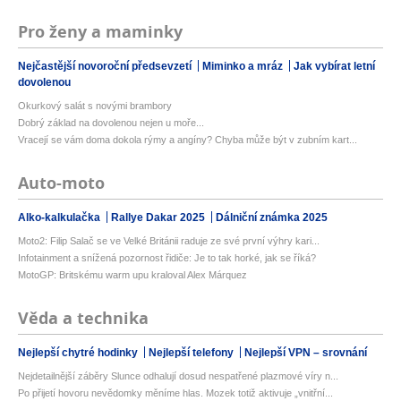
Pro ženy a maminky
Nejčastější novoroční předsevzetí
Miminko a mráz
Jak vybírat letní
dovolenou
Okurkový salát s novými brambory
Dobrý základ na dovolenou nejen u moře...
Vracejí se vám doma dokola rýmy a angíny? Chyba může být v zubním kart...
Auto-moto
Alko-kalkulačka
Rallye Dakar 2025
Dálniční známka 2025
Moto2: Filip Salač se ve Velké Británii raduje ze své první výhry kari...
Infotainment a snížená pozornost řidiče: Je to tak horké, jak se říká?
MotoGP: Britskému warm upu kraloval Alex Márquez
Věda a technika
Nejlepší chytré hodinky
Nejlepší telefony
Nejlepší VPN – srovnání
Nejdetailnější záběry Slunce odhalují dosud nespatřené plazmové víry n...
Po přijetí hovoru nevědomky měníme hlas. Mozek totiž aktivuje „vnitřní...