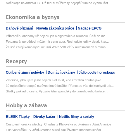
Nečekejte na Android 17. Už teď si můžete ty nejlepší funkce vyzkoušet...
Ekonomika a byznys
Daňové přiznání
Novela zákoníku práce
Nadace EPCG
Příhraniční obchody už nejsou jen o cigaretách a alkoholu. Češi do nic...
Fotoaparát po dědovi může mít cenu auta. Rozhoduje jediný detail, kter...
Že lidé chtějí kombíky? Luxusní Volva V90 leží v autosalonech s milion...
Recepty
Oblíbené zimní polévky
Domácí pekárny
Jídlo podle horoskopu
Zmrzlina, jakou jste ještě nejedli! Pět míst, kde zmrzlina chutná jako...
10 nejlepších receptů na švestkové koláče: Přenesou vás do kuchyně u b...
Sladký poklad u cesty: Využijte letní špendlíky do tvarohového koláče,...
Hobby a zábava
BLESK Tlapky
Divoký kačer
Netflix filmy a seriály
Cestovní horečka šlechty: Chuďas z Klatovska otrokářem v Jižní Americe
Filip Vondrášek: V Jižní Americe si lidé plují životem mnohem lehčeji,...