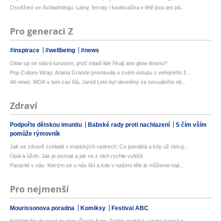
Osvěžení ve Schladmingu: Lamy, ferraty i koulovačka v létě jsou jen pá...
Pro generaci Z
#inspirace
#wellbeing
#news
Glow up se stává luxusem, proč mladí lidé říkají ano glow downu?
Pop Culture Wrap: Ariana Grande promluvila o svém ústupu z veřejného ž...
Alt news: MGK v tom zas lítá, Jared Leto byl obviněný ze sexuálního ob...
Zdraví
Podpořte dětskou imunitu
Babské rady proti nachlazení
S čím vším
pomůže rýmovník
Jak se zdravě zchladit v tropických vedrech: Co pomáhá a kdy už riskuj...
Úpal a úžeh: Jak je poznat a jak se z nich rychle vyléčit
Parazité v nás: Kterým se u nás líbí a kde v našem těle je můžeme nají...
Pro nejmenší
Mourissonova poradna
Komiksy
Festival ABC
Nahlédněte do nové továrny Škoda Auto: Takhle probíhá výroba baterií p...