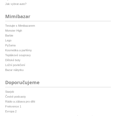
Jak vybrat auto?
Mimibazar
Testujte s Mimibazarem
Monster High
Barbie
Lego
Pyžama
Kosmetika a parfémy
Teplákové soupravy
Dětské boty
Ložní povlečení
Bazar nábytku
Doporučujeme
Starjob
České podcasty
Rádio a zábava pro děti
Frekvence 1
Evropa 2