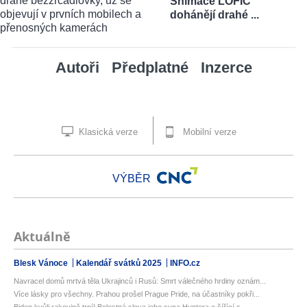
Snímače LOFIC
dohánějí drahé ...
Autoři
Předplatné
Inzerce
Klasická verze
Mobilní verze
VÝBĚR
Aktuálně
Blesk Vánoce
Kalendář svátků 2025
INFO.cz
Navracel domů mrtvá těla Ukrajinců i Rusů: Smrt válečného hrdiny oznám...
Více lásky pro všechny. Prahou prošel Prague Pride, na účastníky pokři...
Biden kvůli rakovině trpí! Bolestná slova jeho syna Huntera o šířící s...