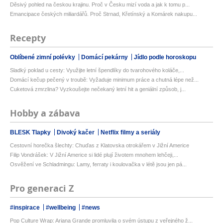
Děsivý pohled na českou krajinu. Proč v Česku mizí voda a jak k tomu p...
Emancipace českých miliardářů. Proč Strnad, Křetínský a Komárek nakupu...
Recepty
Oblíbené zimní polévky
Domácí pekárny
Jídlo podle horoskopu
Sladký poklad u cesty: Využijte letní špendlíky do tvarohového koláče,...
Domácí kečup pečený v troubě: Vyžaduje minimum práce a chutná lépe než...
Cuketová zmrzlina? Vyzkoušejte nečekaný letní hit a geniální způsob, j...
Hobby a zábava
BLESK Tlapky
Divoký kačer
Netflix filmy a seriály
Cestovní horečka šlechty: Chuďas z Klatovska otrokářem v Jižní Americe
Filip Vondrášek: V Jižní Americe si lidé plují životem mnohem lehčeji,...
Osvěžení ve Schladmingu: Lamy, ferraty i koulovačka v létě jsou jen pá...
Pro generaci Z
#inspirace
#wellbeing
#news
Pop Culture Wrap: Ariana Grande promluvila o svém ústupu z veřejného ž...