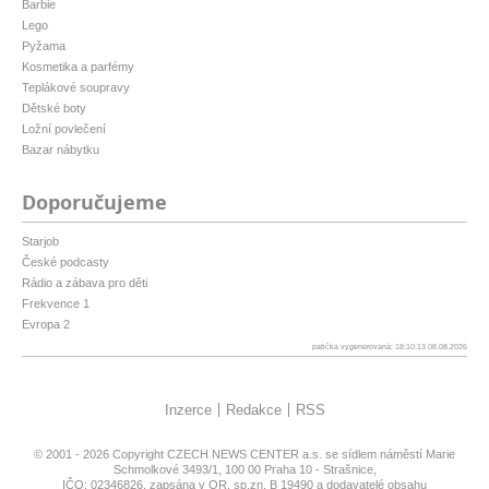
Barbie
Lego
Pyžama
Kosmetika a parfémy
Teplákové soupravy
Dětské boty
Ložní povlečení
Bazar nábytku
Doporučujeme
Starjob
České podcasty
Rádio a zábava pro děti
Frekvence 1
Evropa 2
patička vygenerovaná: 18:10:13 08.08.2026
Inzerce
Redakce
RSS
© 2001 - 2026 Copyright
CZECH NEWS CENTER a.s.
se sídlem náměstí Marie
Schmolkové 3493/1, 100 00 Praha 10 - Strašnice,
IČO: 02346826, zapsána v OR, sp.zn. B 19490 a dodavatelé obsahu