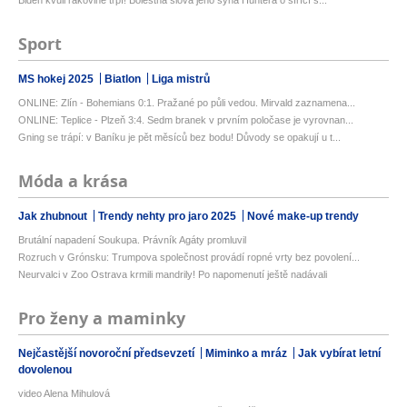
Sport
MS hokej 2025
Biatlon
Liga mistrů
ONLINE: Zlín - Bohemians 0:1. Pražané po půli vedou. Mirvald zaznamena...
ONLINE: Teplice - Plzeň 3:4. Sedm branek v prvním poločase je vyrovnan...
Gning se trápí: v Baníku je pět měsíců bez bodu! Důvody se opakují u t...
Móda a krása
Jak zhubnout
Trendy nehty pro jaro 2025
Nové make-up trendy
Brutální napadení Soukupa. Právník Agáty promluvil
Rozruch v Grónsku: Trumpova společnost provádí ropné vrty bez povolení...
Neurvalci v Zoo Ostrava krmili mandrily! Po napomenutí ještě nadávali
Pro ženy a maminky
Nejčastější novoroční předsevzetí
Miminko a mráz
Jak vybírat letní
dovolenou
video Alena Mihulová