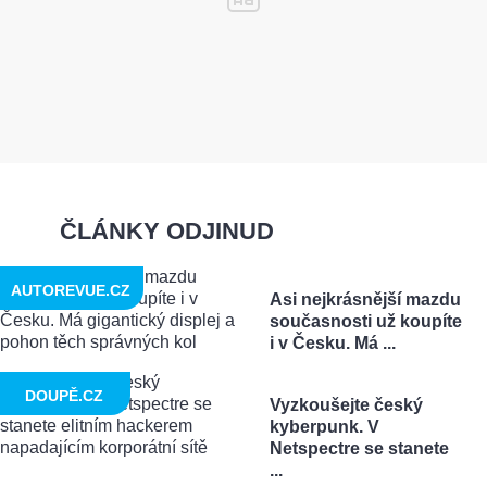
ČLÁNKY ODJINUD
AUTOREVUE.CZ
Asi nejkrásnější mazdu
současnosti už koupíte
i v Česku. Má ...
DOUPĚ.CZ
Vyzkoušejte český
kyberpunk. V
Netspectre se stanete
...