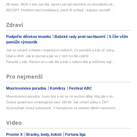
Alt news: MGK v tom zas lítá, Jared Leto byl obviněný ze sexuálního ob...
RECEPT: Perfektní letní kombinace, které tě zchladí, i kdybys nechtěl*...
Zdraví
Podpořte dětskou imunitu
Babské rady proti nachlazení
S čím vším
pomůže rýmovník
Jak se zdravě zchladit v tropických vedrech: Co pomáhá a kdy už riskuj...
Úpal a úžeh: Jak je poznat a jak se z nich rychle vyléčit
Parazité v nás: Kterým se u nás líbí a kde v našem těle je můžeme nají...
Pro nejmenší
Mourissonova poradna
Komiksy
Festival ABC
Mourrisonova poradna: Jsem líná a nic se mi nechce dělat: Kdy jde o ún...
Česká společnost ornitologická slaví 100 let: Jak chrání ptáky v ČR?
Vyzkoušejte český kyberpunk. V Netspectre se stanete elitním hackerem ...
Video
Prostor X
Branky, body, kokoti
Fortuna liga