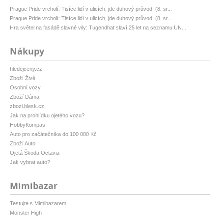
Prague Pride vrcholí: Tisíce lidí v ulicích, jde duhový průvod! (8. sr...
Prague Pride vrcholí: Tisíce lidí v ulicích, jde duhový průvod! (8. sr...
Hra světel na fasádě slavné vily: Tugendhat slaví 25 let na seznamu UN...
Nákupy
hledejceny.cz
Zboží Živě
Osobní vozy
Zboží Dáma
zbozi.blesk.cz
Jak na prohlídku ojetého vozu?
HobbyKompas
Auto pro začátečníka do 100 000 Kč
Zboží Auto
Ojetá Škoda Octavia
Jak vybrat auto?
Mimibazar
Testujte s Mimibazarem
Monster High