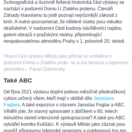
Scénografická a iluzivně řešená historická část výstavy se
nachází v podzemí Domu U Zlatého prstenu. Čtenáři
Záhady hlavolamu tu jistě poznají nejrůznější zákoutí z
knih. A nutno poznamenat, že některé úseky jsou vskutku
strašidelné. V nadzemní části budovy návštěvníci najdou
galerii obrazů s pražskými motivy, připomínající
neopakovatelnou atmosféru Prahy v 1. polovině 20. století.
Hlavní část výstavy Město jako přízrak je umístěna v
podzemí Domu u Zlatého prste- nu a má temnou a tajemnou
atmosféru
•
Pavel Dobrovský
Také ABC
Od října 2021 výstavu doplní jednou měsíčně přednáškový
cyklus určený všem, kteří mají v oblibě dílo
Jaroslava
Foglara
. A také expozice s názvem Jaroslav Foglar a ABC.
Věděli jste, že slavný spisovatel s ábíčkem v 60. letech
minulého století intenzivně spolupracoval? A také pro ABC
vytvářel komiks Kulišáci. K výstavě Město jako zázrak jsou
rovněž připraveny lektorské programy a outdoorová hra pro