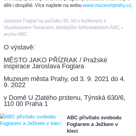
děti i dospělé. Více najdete na webu
www.muzeumprahy.cz
.
Jaroslav Foglar na počátku 90. let v rozhovoru s
Vlastislavem Tomanem, tehdejším šéfredaktorem ABC
•
archiv ABC
O výstavě:
MĚSTO JAKO PŘÍZRAK / Pražské
inspirace Jaroslava Foglara
Muzeum města Prahy, od 3. 9. 2021 do 4.
9. 2022
v Domě U Zlatého prstenu, Týnská 630/6,
110 00 Praha 1
ABC přivítalo svobodu
Foglarem a Ježkem v
kleci