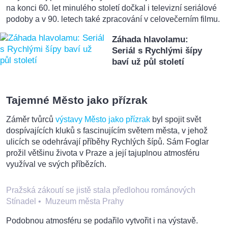
na konci 60. let minulého století dočkal i televizní seriálové
podoby a v 90. letech také zpracování v celovečerním filmu.
Záhada hlavolamu:
Seriál s Rychlými šípy
baví už půl století
Tajemné Město jako přízrak
Záměr tvůrců
výstavy Město jako přízrak
byl spojit svět
dospívajících kluků s fascinujícím světem města, v jehož
ulicích se odehrávají příběhy Rychlých šípů. Sám Foglar
prožil většinu života v Praze a její tajuplnou atmosféru
využíval ve svých příbězích.
Pražská zákoutí se jistě stala předlohou románových
Stínadel
•
Muzeum města Prahy
Podobnou atmosféru se podařilo vytvořit i na výstavě.