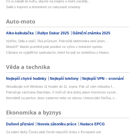
Co si zabalit do kufru, abyste na (nejen) u moře zazářily...
Salát s koprem a dresinkem ze zakysané smetany
Auto-moto
Alko-kalkulačka
Rallye Dakar 2025
Dálniční známka 2025
Výhřev, čidla a stačí, říká průzkum. Pokročilá elektronika není priori...
MotoGP: Martin proměnil pole position ve výhru v britském sprintu
Câmara se vyjádřil ke spekulacím, které ho pojí se sedačkou u Haasu
Věda a technika
Nejlepší chytré hodinky
Nejlepší telefony
Nejlepší VPN – srovnání
Aktualizujte své Windows 11 Insider do 11. srpna. Pak už vám nebudou f...
Pokračuje záchrana Starshipu. V moři už dva týdny plave monstrum vysok...
Normálně za peníze, dnes zadarmo nebo se slevou: Univerzální čtečka, c...
Ekonomika a byznys
Daňové přiznání
Novela zákoníku práce
Nadace EPCG
Za státní dluhy Česko platí čtvrté nejvyšší úroky v Evropské unii