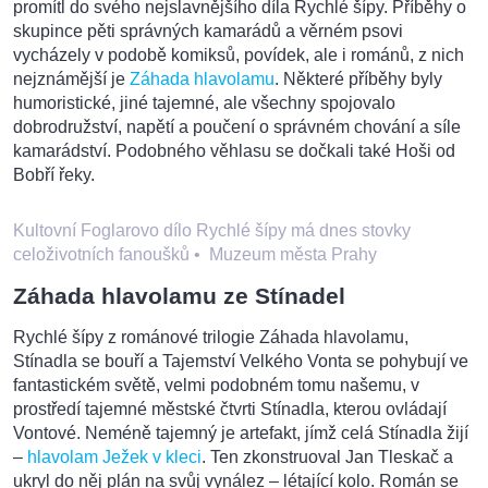
promítl do svého nejslavnějšího díla Rychlé šípy. Příběhy o
skupince pěti správných kamarádů a věrném psovi
vycházely v podobě komiksů, povídek, ale i románů, z nich
nejznámější je
Záhada hlavolamu
. Některé příběhy byly
humoristické, jiné tajemné, ale všechny spojovalo
dobrodružství, napětí a poučení o správném chování a síle
kamarádství. Podobného věhlasu se dočkali také Hoši od
Bobří řeky.
Kultovní Foglarovo dílo Rychlé šípy má dnes stovky
celoživotních fanoušků
•
Muzeum města Prahy
Záhada hlavolamu ze Stínadel
Rychlé šípy z románové trilogie Záhada hlavolamu,
Stínadla se bouří a Tajemství Velkého Vonta se pohybují ve
fantastickém světě, velmi podobném tomu našemu, v
prostředí tajemné městské čtvrti Stínadla, kterou ovládají
Vontové. Neméně tajemný je artefakt, jímž celá Stínadla žijí
–
hlavolam Ježek v kleci
. Ten zkonstruoval Jan Tleskač a
ukryl do něj plán na svůj vynález – létající kolo. Román se