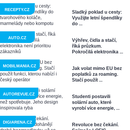
RECEPTY.CZ
Sladký poklad u cesty:
Využijte letní špendlíky
do ...
AUTO.CZ
Výhřev, čidla a stačí,
říká průzkum.
Pokročilá elektronika ...
MOBILMANIA.CZ
Jak volat mimo EU bez
poplatků za roaming.
Stačí použít ...
AUTOREVUE.CZ
Studenti postavili
solární auto, které
vyrobí více energie, ...
DIGIARENA.CZ
Revoluce bez čekání.