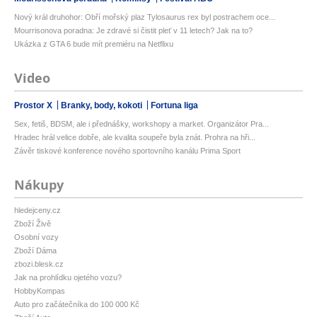
Nový král druhohor: Obří mořský plaz Tylosaurus rex byl postrachem oce...
Mourrisonova poradna: Je zdravé si čistit pleť v 11 letech? Jak na to?
Ukázka z GTA 6 bude mít premiéru na Netflixu
Video
Prostor X
Branky, body, kokoti
Fortuna liga
Sex, fetiš, BDSM, ale i přednášky, workshopy a market. Organizátor Pra...
Hradec hrál velice dobře, ale kvalita soupeře byla znát. Prohra na hři...
Závěr tiskové konference nového sportovního kanálu Prima Sport
Nákupy
hledejceny.cz
Zboží Živě
Osobní vozy
Zboží Dáma
zbozi.blesk.cz
Jak na prohlídku ojetého vozu?
HobbyKompas
Auto pro začátečníka do 100 000 Kč