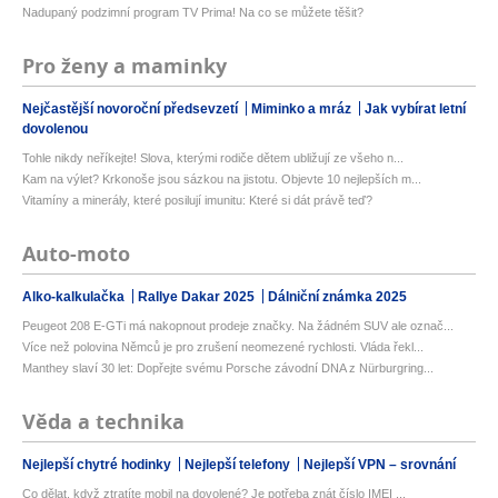
Nadupaný podzimní program TV Prima! Na co se můžete těšit?
Pro ženy a maminky
Nejčastější novoroční předsevzetí
Miminko a mráz
Jak vybírat letní
dovolenou
Tohle nikdy neříkejte! Slova, kterými rodiče dětem ubližují ze všeho n...
Kam na výlet? Krkonoše jsou sázkou na jistotu. Objevte 10 nejlepších m...
Vitamíny a minerály, které posilují imunitu: Které si dát právě teď?
Auto-moto
Alko-kalkulačka
Rallye Dakar 2025
Dálniční známka 2025
Peugeot 208 E-GTi má nakopnout prodeje značky. Na žádném SUV ale označ...
Více než polovina Němců je pro zrušení neomezené rychlosti. Vláda řekl...
Manthey slaví 30 let: Dopřejte svému Porsche závodní DNA z Nürburgring...
Věda a technika
Nejlepší chytré hodinky
Nejlepší telefony
Nejlepší VPN – srovnání
Co dělat, když ztratíte mobil na dovolené? Je potřeba znát číslo IMEI ...