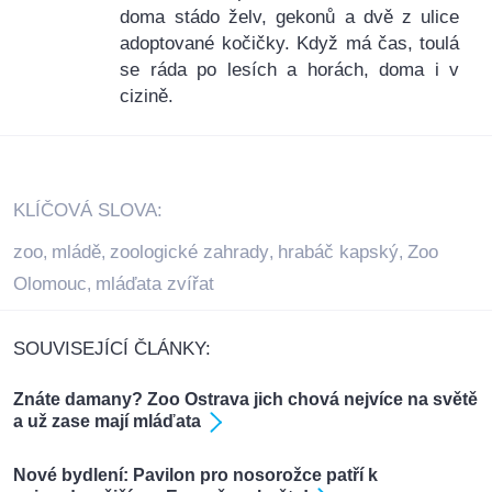
doma stádo želv, gekonů a dvě z ulice
adoptované kočičky. Když má čas, toulá
se ráda po lesích a horách, doma i v
cizině.
KLÍČOVÁ SLOVA:
zoo
mládě
zoologické zahrady
hrabáč kapský
Zoo
,
,
,
,
Olomouc
mláďata zvířat
,
SOUVISEJÍCÍ ČLÁNKY:
Znáte damany? Zoo Ostrava jich chová nejvíce na světě
a už zase mají mláďata
Nové bydlení: Pavilon pro nosorožce patří k