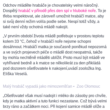
Odchov mláděte hrabáče je chovatelsky velmi náročný.
Dospělý
hrabáč v přírodě přes den spí v hluboké noře
. To je
třeba respektovat, ale zároveň umožnit hrabáčí matce, aby
si svůj denní režim volila podle sebe. Nespí totiž vždy, a
také není vždy ochotná mládě nakojit.
„V prvním období života mládě potřebuje v prostoru teplotu
kolem 33 °C, čehož v hrabáčí noře nejsme schopni
dosáhnout. Hrabáčí matka je současně poněkud nepozorná
a ve svých projevech péče o mládě dost neopatrná, takže
by mohla nechtěně mláděti ublížit. Proto musí být mládě ve
vyhřívané bedně a k matce se několikrát za den přikládá
pod dozorem ošetřovatele k nakojení,uvádí zooložka Ing.
Eliška Veselá.
Malý hrabáč vypadá jako mimozemšťan
•
Zoo Olomouc
„Ošetřovatel však musí nadojit i mléko do zásoby pro chvíle,
kdy je matka aktivní a tuto funkci nezastane. Což bývá velmi
brzy ráno a začátkem noci. Při kojení samice mládě olíže a