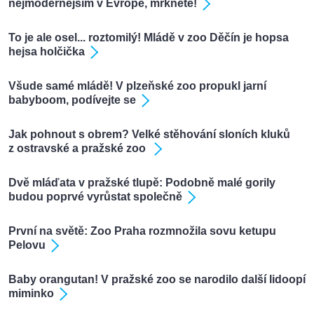
nejmodernějším v Evropě, mrkněte!
To je ale osel... roztomilý! Mládě v zoo Děčín je hopsa
hejsa holčička
Všude samé mládě! V plzeňské zoo propukl jarní
babyboom, podívejte se
Jak pohnout s obrem? Velké stěhování sloních kluků
z ostravské a pražské zoo
Dvě mláďata v pražské tlupě: Podobně malé gorily
budou poprvé vyrůstat společně
První na světě: Zoo Praha rozmnožila sovu ketupu
Pelovu
Baby orangutan! V pražské zoo se narodilo další lidoopí
miminko