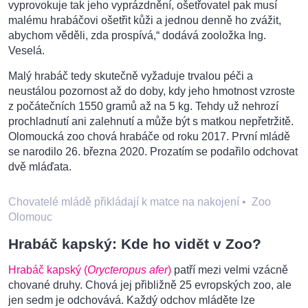
vyprovokuje tak jeho vyprázdnění, ošetřovatel pak musí
malému hrabáčovi ošetřit kůži a jednou denně ho zvážit,
abychom věděli, zda prospívá,“ dodává zooložka Ing.
Veselá.
Malý hrabáč tedy skutečně vyžaduje trvalou péči a
neustálou pozornost až do doby, kdy jeho hmotnost vzroste
z počátečních 1550 gramů až na 5 kg. Tehdy už nehrozí
prochladnutí ani zalehnutí a může být s matkou nepřetržitě.
Olomoucká zoo chová hrabáče od roku 2017. První mládě
se narodilo 26. března 2020. Prozatím se podařilo odchovat
dvě mláďata.
Chovatelé mládě přikládají k matce na nakojení
•
Zoo
Olomouc
Hrabáč kapský: Kde ho vidět v Zoo?
Hrabáč kapský (
Orycteropus afer
)
patří mezi velmi vzácně
chované druhy. Chová jej přibližně 25 evropských zoo, ale
jen sedm je odchovává. Každý odchov mláděte lze