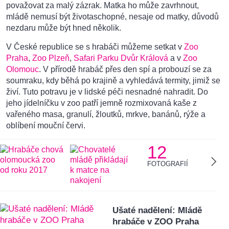
považovat za malý zázrak. Matka ho může zavrhnout,
mládě nemusí být životaschopné, nesaje od matky, důvodů
nezdaru může být hned několik.
V České republice se s hrabáči můžeme setkat v
Zoo
Praha
,
Zoo Plzeň
,
Safari Parku Dvůr Králová
a v
Zoo
Olomouc
. V přírodě hrabáč přes den spí a probouzí se za
soumraku, kdy běhá po krajině a vyhledává termity, jimiž se
živí. Tuto potravu je v lidské péči nesnadné nahradit. Do
jeho jídelníčku v zoo patří jemně rozmixovaná kaše z
vařeného masa, granulí, žloutků, mrkve, banánů, rýže a
oblíbení mouční červi.
12
FOTOGRAFIÍ
Ušaté nadělení: Mládě
hrabáče v ZOO Praha