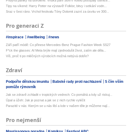
Přibývá paniky na dovolené: Vnuka paní Soni v hotelu poštípaly štěnice...
Tipy na víkend: Harry Potter na výstavě! Folklor, bitvy i setkání vodn...
Sraz v šest ráno. Vrchol festivalu Tóny Dolomit zazní za úsvitu ve 300...
Pro generaci Z
#inspirace
#wellbeing
#news
Září patří módě: Co přinese Mercedes-Benz Prague Fashion Week SS27
F*ck the glasses: AI Meta brýle mají zjednodušit život, zatím ale děla...
Víš, proč ti po mléčných výrobcích možná nebývá dobře?
Zdraví
Podpořte dětskou imunitu
Babské rady proti nachlazení
S čím vším
pomůže rýmovník
Jak se zdravě zchladit v tropických vedrech: Co pomáhá a kdy už riskuj...
Úpal a úžeh: Jak je poznat a jak se z nich rychle vyléčit
Parazité v nás: Kterým se u nás líbí a kde v našem těle je můžeme nají...
Pro nejmenší
Mourissonova poradna
Komiksy
Festival ABC