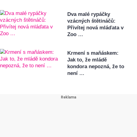
Dva malé rypáčky
vzácných štětináčů:
Přivítej nová mláďata v
Zoo …
Krmení s maňáskem:
Jak to, že mládě
kondora nepozná, že to
není …