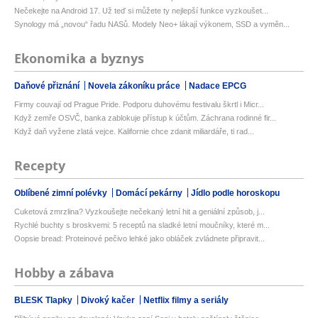
Nečekejte na Android 17. Už teď si můžete ty nejlepší funkce vyzkoušet...
Synology má „novou“ řadu NASů. Modely Neo+ lákají výkonem, SSD a vyměn...
Ekonomika a byznys
Daňové přiznání
Novela zákoníku práce
Nadace EPCG
Firmy couvají od Prague Pride. Podporu duhovému festivalu škrtl i Micr...
Když zemře OSVČ, banka zablokuje přístup k účtům. Záchrana rodinné fir...
Když daň vyžene zlatá vejce. Kalifornie chce zdanit miliardáře, ti rad...
Recepty
Oblíbené zimní polévky
Domácí pekárny
Jídlo podle horoskopu
Cuketová zmrzlina? Vyzkoušejte nečekaný letní hit a geniální způsob, j...
Rychlé buchty s broskvemi: 5 receptů na sladké letní moučníky, které m...
Oopsie bread: Proteinové pečivo lehké jako obláček zvládnete připravit...
Hobby a zábava
BLESK Tlapky
Divoký kačer
Netflix filmy a seriály