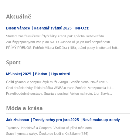
Aktuálně
Blesk Vánoce
Kalendář svátků 2025
INFO.cz
Student zastřelil učitele: Čtyři žáky zranil, pak spáchal sebevraždu
Zalužnyj zpochybnil vstup do NATO. Aliance už je jen iluzí bezpečnosti...
PŘÍMÝ PŘENOS: Pohřeb Milana Knížáka (†86), státní pocty i nečekaní řeč...
Sport
MS hokej 2025
Biatlon
Liga mistrů
Čeští gólmani v pohybu: čtyři muži v Anglii, Staněk hledá. Nová role K...
Chci chránit dívky, řekla hráčka WNBA o trans ženách. A rozpoutala kul...
Pravděpodobné sestavy: Sparta s posilou i Vojtou na hrotu. Lídr Slavie...
Móda a krása
Jak zhubnout
Trendy nehty pro jaro 2025
Nové make-up trendy
Tajemství Hadidové a Coopera: Vzali se už před měsícem!
Státní hymna a salvy: Česko se loučí s Knížákem (†86)