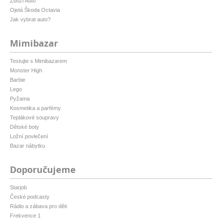
Zboží Auto
Ojetá Škoda Octavia
Jak vybrat auto?
Mimibazar
Testujte s Mimibazarem
Monster High
Barbie
Lego
Pyžama
Kosmetika a parfémy
Teplákové soupravy
Dětské boty
Ložní povlečení
Bazar nábytku
Doporučujeme
Starjob
České podcasty
Rádio a zábava pro děti
Frekvence 1