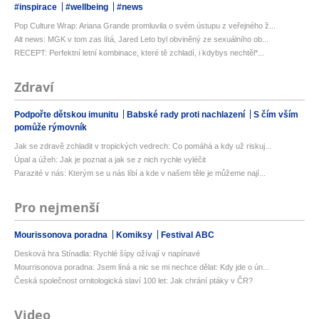
#inspirace
#wellbeing
#news
Pop Culture Wrap: Ariana Grande promluvila o svém ústupu z veřejného ž...
Alt news: MGK v tom zas lítá, Jared Leto byl obviněný ze sexuálního ob...
RECEPT: Perfektní letní kombinace, které tě zchladí, i kdybys nechtěl*...
Zdraví
Podpořte dětskou imunitu
Babské rady proti nachlazení
S čím vším
pomůže rýmovník
Jak se zdravě zchladit v tropických vedrech: Co pomáhá a kdy už riskuj...
Úpal a úžeh: Jak je poznat a jak se z nich rychle vyléčit
Parazité v nás: Kterým se u nás líbí a kde v našem těle je můžeme nají...
Pro nejmenší
Mourissonova poradna
Komiksy
Festival ABC
Desková hra Stínadla: Rychlé šípy ožívají v napínavé
Mourrisonova poradna: Jsem líná a nic se mi nechce dělat: Kdy jde o ún...
Česká společnost ornitologická slaví 100 let: Jak chrání ptáky v ČR?
Video