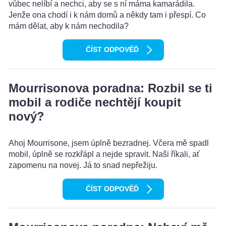
vůbec nelíbí a nechci, aby se s ní máma kamarádila.
Jenže ona chodí i k nám domů a někdy tam i přespí. Co
mám dělat, aby k nám nechodila?
ČÍST ODPOVĚĎ
Mourrisonova poradna: Rozbil se ti
mobil a rodiče nechtějí koupit
nový?
Ahoj Mourrisone, jsem úplně bezradnej. Včera mě spadl
mobil, úplně se rozkřápl a nejde spravit. Naši říkali, ať
zapomenu na novej. Já to snad nepřežiju.
ČÍST ODPOVĚĎ