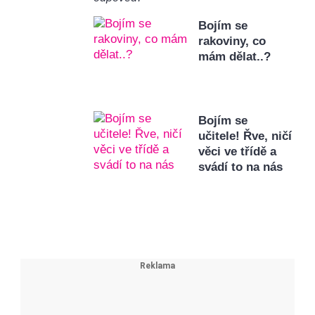
Bojím se
rakoviny, co
mám dělat..?
Bojím se
učitele! Řve, ničí
věci ve třídě a
svádí to na nás