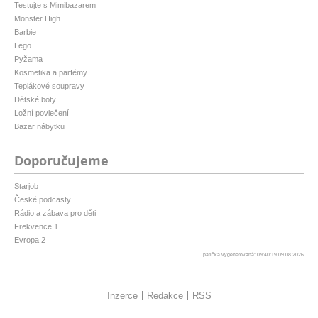
Testujte s Mimibazarem
Monster High
Barbie
Lego
Pyžama
Kosmetika a parfémy
Teplákové soupravy
Dětské boty
Ložní povlečení
Bazar nábytku
Doporučujeme
Starjob
České podcasty
Rádio a zábava pro děti
Frekvence 1
Evropa 2
patička vygenerovaná: 09:40:19 09.08.2026
Inzerce
Redakce
RSS