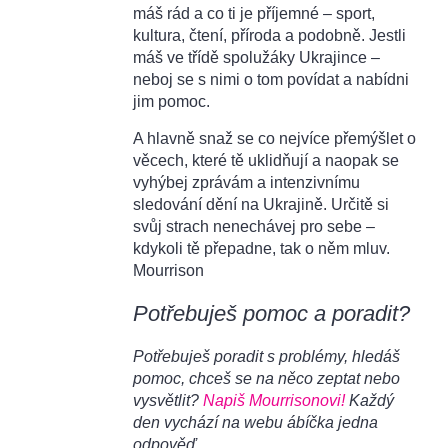
máš rád a co ti je příjemné – sport,
kultura, čtení, příroda a podobně. Jestli
máš ve třídě spolužáky Ukrajince –
neboj se s nimi o tom povídat a nabídni
jim pomoc.
A hlavně snaž se co nejvíce přemýšlet o
věcech, které tě uklidňují a naopak se
vyhýbej zprávám a intenzivnímu
sledování dění na Ukrajině. Určitě si
svůj strach nenechávej pro sebe –
kdykoli tě přepadne, tak o něm mluv.
Mourrison
Potřebuješ pomoc a poradit?
Potřebuješ poradit s problémy, hledáš
pomoc, chceš se na něco zeptat nebo
vysvětlit?
Napiš Mourrisonovi!
Každý
den vychází na webu ábíčka jedna
odpověď.