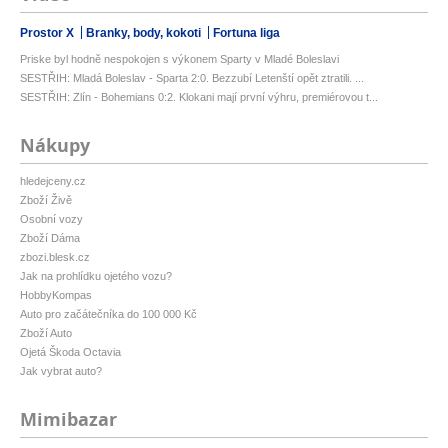
Prostor X
Branky, body, kokoti
Fortuna liga
Priske byl hodně nespokojen s výkonem Sparty v Mladé Boleslavi
SESTŘIH: Mladá Boleslav - Sparta 2:0. Bezzubí Letenští opět ztratili. ...
SESTŘIH: Zlín - Bohemians 0:2. Klokani mají první výhru, premiérovou t...
Nákupy
hledejceny.cz
Zboží Živě
Osobní vozy
Zboží Dáma
zbozi.blesk.cz
Jak na prohlídku ojetého vozu?
HobbyKompas
Auto pro začátečníka do 100 000 Kč
Zboží Auto
Ojetá Škoda Octavia
Jak vybrat auto?
Mimibazar