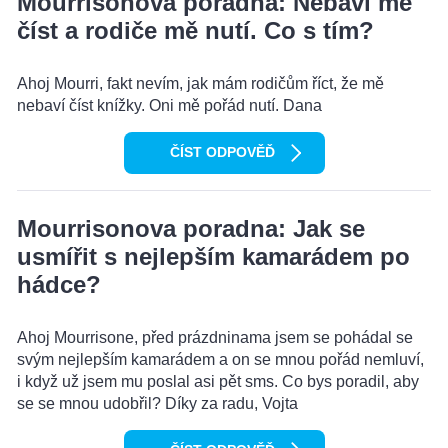
Mourrisonova poradna: Nebaví mě
číst a rodiče mě nutí. Co s tím?
Ahoj Mourri, fakt nevím, jak mám rodičům říct, že mě
nebaví číst knížky. Oni mě pořád nutí. Dana
ČÍST ODPOVĚĎ
Mourrisonova poradna: Jak se
usmířit s nejlepším kamarádem po
hádce?
Ahoj Mourrisone, před prázdninama jsem se pohádal se
svým nejlepším kamarádem a on se mnou pořád nemluví,
i když už jsem mu poslal asi pět sms. Co bys poradil, aby
se se mnou udobřil? Díky za radu, Vojta