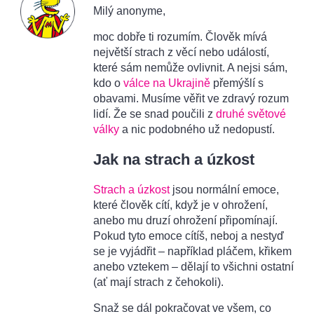
Milý anonyme,
moc dobře ti rozumím. Člověk mívá
největší strach z věcí nebo událostí,
které sám nemůže ovlivnit. A nejsi sám,
kdo o
válce na Ukrajině
přemýšlí s
obavami. Musíme věřit ve zdravý rozum
lidí. Že se snad poučili z
druhé světové
války
a nic podobného už nedopustí.
Jak na strach a úzkost
Strach a úzkost
jsou normální emoce,
které člověk cítí, když je v ohrožení,
anebo mu druzí ohrožení připomínají.
Pokud tyto emoce cítíš, neboj a nestyď
se je vyjádřit – například pláčem, křikem
anebo vztekem – dělají to všichni ostatní
(ať mají strach z čehokoli).
Snaž se dál pokračovat ve všem, co