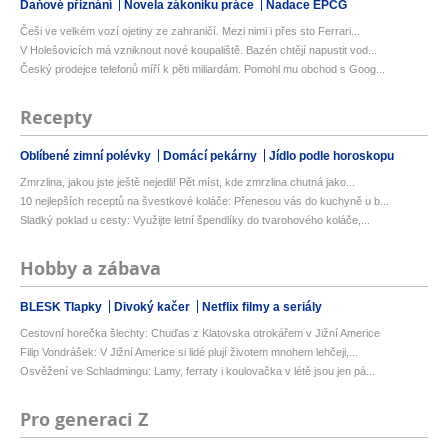
Daňové přiznání
Novela zákoníku práce
Nadace EPCG
Češi ve velkém vozí ojetiny ze zahraničí. Mezi nimi i přes sto Ferrari...
V Holešovicích má vzniknout nové koupaliště. Bazén chtějí napustit vod...
Český prodejce telefonů míří k pěti miliardám. Pomohl mu obchod s Goog...
Recepty
Oblíbené zimní polévky
Domácí pekárny
Jídlo podle horoskopu
Zmrzlina, jakou jste ještě nejedli! Pět míst, kde zmrzlina chutná jako...
10 nejlepších receptů na švestkové koláče: Přenesou vás do kuchyně u b...
Sladký poklad u cesty: Využijte letní špendlíky do tvarohového koláče,...
Hobby a zábava
BLESK Tlapky
Divoký kačer
Netflix filmy a seriály
Cestovní horečka šlechty: Chuďas z Klatovska otrokářem v Jižní Americe
Filip Vondrášek: V Jižní Americe si lidé plují životem mnohem lehčeji,...
Osvěžení ve Schladmingu: Lamy, ferraty i koulovačka v létě jsou jen pá...
Pro generaci Z