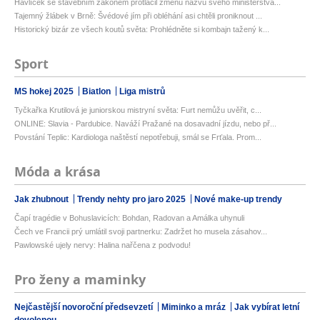
Havlíček se stavebním zákonem protlačil změnu názvu svého ministerstva...
Tajemný žlábek v Brně: Švédové jím při obléhání asi chtěli proniknout ...
Historický bizár ze všech koutů světa: Prohlédněte si kombajn tažený k...
Sport
MS hokej 2025
Biatlon
Liga mistrů
Tyčkařka Krutilová je juniorskou mistryní světa: Furt nemůžu uvěřit, c...
ONLINE: Slavia - Pardubice. Naváží Pražané na dosavadní jízdu, nebo př...
Povstání Teplic: Kardiologa naštěstí nepotřebuji, smál se Frťala. Prom...
Móda a krása
Jak zhubnout
Trendy nehty pro jaro 2025
Nové make-up trendy
Čapí tragédie v Bohuslavicích: Bohdan, Radovan a Amálka uhynuli
Čech ve Francii prý umlátil svoji partnerku: Zadržet ho musela zásahov...
Pawlowské ujely nervy: Halina nařčena z podvodu!
Pro ženy a maminky
Nejčastější novoroční předsevzetí
Miminko a mráz
Jak vybírat letní