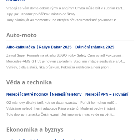
dovolenou
Vracejí se vám doma dokola rýmy a angíny? Chyba může být v zubním kart...
Tipy, jak usnadnit prvňáčkovi nástup do školy
Tady hlídám já! 40 momentek, na kterých převzali mateřské povinnosti k...
Auto-moto
Alko-kalkulačka
Rallye Dakar 2025
Dálniční známka 2025
Závod Super Formule na okruhu SUGO i díky Safety Caru ovládl Fukuzumi....
Mercedes-AMG GT 53 je novým základem. Stačí mu imitace šestiválce a 54...
Výhřev, čidla a stačí, říká průzkum. Pokročilá elektronika není priori...
Věda a technika
Nejlepší chytré hodinky
Nejlepší telefony
Nejlepší VPN – srovnání
O2 má nový dětský tarif, kde se data nezastaví. Pořídit ho mohou rodič...
Vybíráme nejlepší herní adaptace Pána prstenů. Moderní pecky i histori...
Tuto dopravní značku Češi neznají. Její ignorování vás vyjde na pět ti...
Ekonomika a byznys