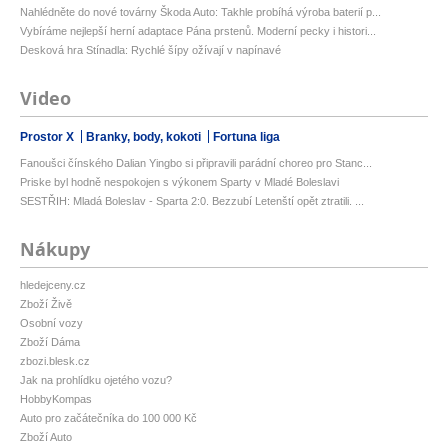
Nahlédněte do nové továrny Škoda Auto: Takhle probíhá výroba baterií p...
Vybíráme nejlepší herní adaptace Pána prstenů. Moderní pecky i histori...
Desková hra Stínadla: Rychlé šípy ožívají v napínavé
Video
Prostor X
Branky, body, kokoti
Fortuna liga
Fanoušci čínského Dalian Yingbo si připravili parádní choreo pro Stanc...
Priske byl hodně nespokojen s výkonem Sparty v Mladé Boleslavi
SESTŘIH: Mladá Boleslav - Sparta 2:0. Bezzubí Letenští opět ztratili. ...
Nákupy
hledejceny.cz
Zboží Živě
Osobní vozy
Zboží Dáma
zbozi.blesk.cz
Jak na prohlídku ojetého vozu?
HobbyKompas
Auto pro začátečníka do 100 000 Kč
Zboží Auto