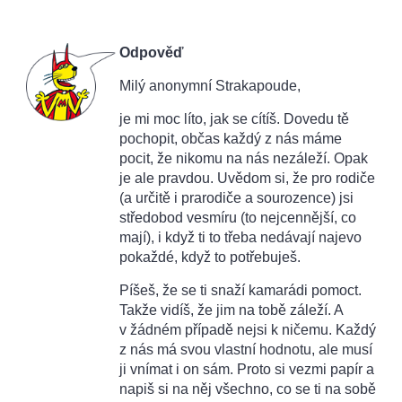
Odpověď
Milý anonymní Strakapoude,
je mi moc líto, jak se cítíš. Dovedu tě
pochopit, občas každý z nás máme
pocit, že nikomu na nás nezáleží. Opak
je ale pravdou. Uvědom si, že pro rodiče
(a určitě i prarodiče a sourozence) jsi
středobod vesmíru (to nejcennější, co
mají), i když ti to třeba nedávají najevo
pokaždé, když to potřebuješ.
Píšeš, že se ti snaží kamarádi pomoct.
Takže vidíš, že jim na tobě záleží. A
v žádném případě nejsi k ničemu. Každý
z nás má svou vlastní hodnotu, ale musí
ji vnímat i on sám. Proto si vezmi papír a
napiš si na něj všechno, co se ti na sobě