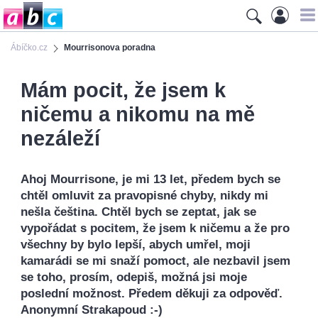
Ábíčko.cz
Mourrisonova poradna
Mám pocit, že jsem k
ničemu a nikomu na mě
nezáleží
Ahoj Mourrisone, je mi 13 let, předem bych se
chtěl omluvit za pravopisné chyby, nikdy mi
nešla čeština. Chtěl bych se zeptat, jak se
vypořádat s pocitem, že jsem k ničemu a že pro
všechny by bylo lepší, abych umřel, moji
kamarádi se mi snaží pomoct, ale nezbavil jsem
se toho, prosím, odepiš, možná jsi moje
poslední možnost. Předem děkuji za odpověď.
Anonymní Strakapoud :-)