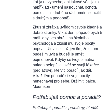
líbí (a nevynechej ani takové věci jako
například - umění naslouchat, ochota
pomoci, mít druhého rád, umění soucítit
s druhým a podobně).
Zkus si zkrátka uvědomit svoje kladné a
dobré stránky. V každém případě bych ti
radil, aby ses obrátil na školního
psychologa a zkusil mu svoje pocity
popsat. Uleví se ti už jen tím, že o tom
budeš mluvit a budeš je umět
pojmenovat. Kdyby se tvoje smutná
nálada nelepšila, svěř se svoji lékařce
(pediatrovi), který ti poradí, jak dál.
V každém případě si svoje pocity
nenechávej pro sebe. Držím ti palce.
Mourrison
Potřebuješ pomoc a poradit?
Potřebuješ poradit s problémy, hledáš