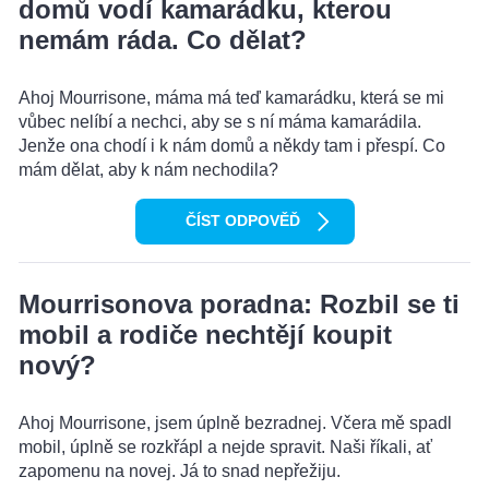
domů vodí kamarádku, kterou
nemám ráda. Co dělat?
Ahoj Mourrisone, máma má teď kamarádku, která se mi
vůbec nelíbí a nechci, aby se s ní máma kamarádila.
Jenže ona chodí i k nám domů a někdy tam i přespí. Co
mám dělat, aby k nám nechodila?
ČÍST ODPOVĚĎ
Mourrisonova poradna: Rozbil se ti
mobil a rodiče nechtějí koupit
nový?
Ahoj Mourrisone, jsem úplně bezradnej. Včera mě spadl
mobil, úplně se rozkřápl a nejde spravit. Naši říkali, ať
zapomenu na novej. Já to snad nepřežiju.