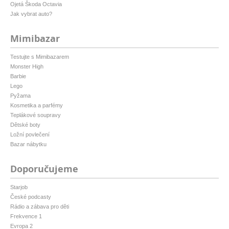
Ojetá Škoda Octavia
Jak vybrat auto?
Mimibazar
Testujte s Mimibazarem
Monster High
Barbie
Lego
Pyžama
Kosmetika a parfémy
Teplákové soupravy
Dětské boty
Ložní povlečení
Bazar nábytku
Doporučujeme
Starjob
České podcasty
Rádio a zábava pro děti
Frekvence 1
Evropa 2