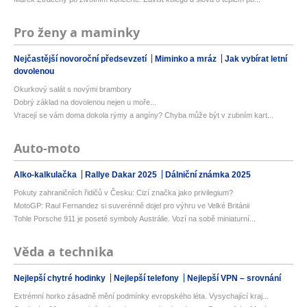
Pro ženy a maminky
Nejčastější novoroční předsevzetí
Miminko a mráz
Jak vybírat letní
dovolenou
Okurkový salát s novými brambory
Dobrý základ na dovolenou nejen u moře...
Vracejí se vám doma dokola rýmy a angíny? Chyba může být v zubním kart...
Auto-moto
Alko-kalkulačka
Rallye Dakar 2025
Dálniční známka 2025
Pokuty zahraničních řidičů v Česku: Cizí značka jako privilegium?
MotoGP: Raul Fernandez si suverénně dojel pro výhru ve Velké Británii
Tohle Porsche 911 je poseté symboly Austrálie. Vozí na sobě miniaturní...
Věda a technika
Nejlepší chytré hodinky
Nejlepší telefony
Nejlepší VPN – srovnání
Extrémní horko zásadně mění podmínky evropského léta. Vysychající kraj...