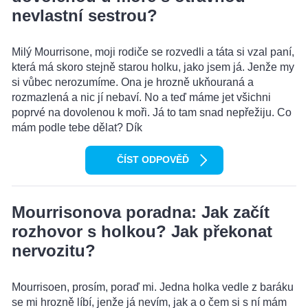
nevlastní sestrou?
Milý Mourrisone, moji rodiče se rozvedli a táta si vzal paní,
která má skoro stejně starou holku, jako jsem já. Jenže my
si vůbec nerozumíme. Ona je hrozně ukňouraná a
rozmazlená a nic jí nebaví. No a teď máme jet všichni
poprvé na dovolenou k moři. Já to tam snad nepřežiju. Co
mám podle tebe dělat? Dík
ČÍST ODPOVĚĎ
Mourrisonova poradna: Jak začít
rozhovor s holkou? Jak překonat
nervozitu?
Mourrisoen, prosím, poraď mi. Jedna holka vedle z baráku
se mi hrozně líbí, jenže já nevím, jak a o čem si s ní mám