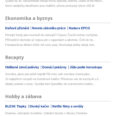
Quake ke 30. narozeninám dostal novou epizodu zdarma. Dawn of the Mach...
Nové nabíječky AlzaPower jsou maličké, přesto poskytují výkon 100 W
Ekonomika a byznys
Daňové přiznání
Novela zákoníku práce
Nadace EPCG
Penzijní fondy jako investoři do startupů? Úspory Čechů mohou rozhýbat...
Příhraniční obchody už nejsou jen o cigaretách a alkoholu. Češi do nic...
Fotoaparát po dědovi může mít cenu auta. Rozhoduje jediný detail, kter...
Recepty
Oblíbené zimní polévky
Domácí pekárny
Jídlo podle horoskopu
Zmrzlina, jakou jste ještě nejedli! Pět míst, kde zmrzlina chutná jako...
10 nejlepších receptů na švestkové koláče: Přenesou vás do kuchyně u b...
Sladký poklad u cesty: Využijte letní špendlíky do tvarohového koláče,...
Hobby a zábava
BLESK Tlapky
Divoký kačer
Netflix filmy a seriály
Draisina, velocipéd i kostitřas: Unikátní bicykly v Muzeu Chodska