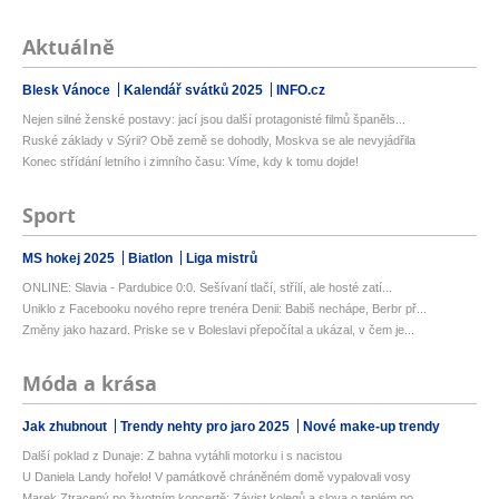
Aktuálně
Blesk Vánoce
Kalendář svátků 2025
INFO.cz
Nejen silné ženské postavy: jací jsou další protagonisté filmů španěls...
Ruské základy v Sýrii? Obě země se dohodly, Moskva se ale nevyjádřila
Konec střídání letního i zimního času: Víme, kdy k tomu dojde!
Sport
MS hokej 2025
Biatlon
Liga mistrů
ONLINE: Slavia - Pardubice 0:0. Sešívaní tlačí, střílí, ale hosté zatí...
Uniklo z Facebooku nového repre trenéra Denii: Babiš nechápe, Berbr př...
Změny jako hazard. Priske se v Boleslavi přepočítal a ukázal, v čem je...
Móda a krása
Jak zhubnout
Trendy nehty pro jaro 2025
Nové make-up trendy
Další poklad z Dunaje: Z bahna vytáhli motorku i s nacistou
U Daniela Landy hořelo! V památkově chráněném domě vypalovali vosy
Marek Ztracený po životním koncertě: Závist kolegů a slova o teplém po...