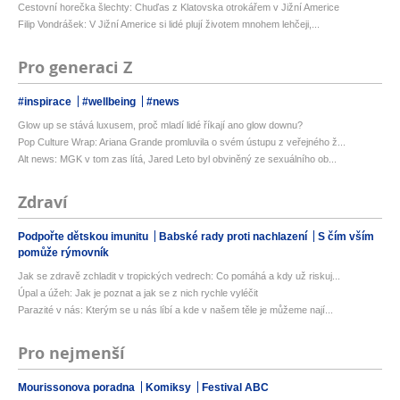
Cestovní horečka šlechty: Chuďas z Klatovska otrokářem v Jižní Americe
Filip Vondrášek: V Jižní Americe si lidé plují životem mnohem lehčeji,...
Pro generaci Z
#inspirace
#wellbeing
#news
Glow up se stává luxusem, proč mladí lidé říkají ano glow downu?
Pop Culture Wrap: Ariana Grande promluvila o svém ústupu z veřejného ž...
Alt news: MGK v tom zas lítá, Jared Leto byl obviněný ze sexuálního ob...
Zdraví
Podpořte dětskou imunitu
Babské rady proti nachlazení
S čím vším
pomůže rýmovník
Jak se zdravě zchladit v tropických vedrech: Co pomáhá a kdy už riskuj...
Úpal a úžeh: Jak je poznat a jak se z nich rychle vyléčit
Parazité v nás: Kterým se u nás líbí a kde v našem těle je můžeme nají...
Pro nejmenší
Mourissonova poradna
Komiksy
Festival ABC