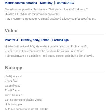
Mourissonova poradna
Komiksy
Festival ABC
Mourrisonova poradna: Je zdravé si čistit pleť v 11 letech? Jak na to?
Ukázka z GTA 6 bude mít premiéru na Netflixu
Forza Horizon 6 (recenze): Oblíbené arkádové závody se přesouvají do u...
Video
Prostor X
Branky, body, kokoti
Fortuna liga
Hradec hrál velice dobře, ale kvalita soupeře byla znát. Prohra na hři...
Závěr tiskové konference nového sportovního kanálu Prima Sport
Tvůrci StarDance o změnách: Proč budou porotci opět čtyři a čím přesvě...
Nákupy
hledejceny.cz
Zboží Živě
Osobní vozy
Zboží Dáma
zbozi.blesk.cz
Jak na prohlídku ojetého vozu?
HobbyKompas
Auto pro začátečníka do 100 000 Kč