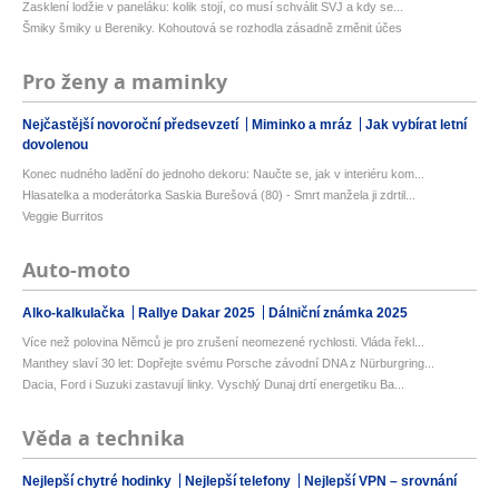
Zasklení lodžie v paneláku: kolik stojí, co musí schválit SVJ a kdy se...
Šmiky šmiky u Bereniky. Kohoutová se rozhodla zásadně změnit účes
Pro ženy a maminky
Nejčastější novoroční předsevzetí
Miminko a mráz
Jak vybírat letní
dovolenou
Konec nudného ladění do jednoho dekoru: Naučte se, jak v interiéru kom...
Hlasatelka a moderátorka Saskia Burešová (80) - Smrt manžela ji zdrtil...
Veggie Burritos
Auto-moto
Alko-kalkulačka
Rallye Dakar 2025
Dálniční známka 2025
Více než polovina Němců je pro zrušení neomezené rychlosti. Vláda řekl...
Manthey slaví 30 let: Dopřejte svému Porsche závodní DNA z Nürburgring...
Dacia, Ford i Suzuki zastavují linky. Vyschlý Dunaj drtí energetiku Ba...
Věda a technika
Nejlepší chytré hodinky
Nejlepší telefony
Nejlepší VPN – srovnání