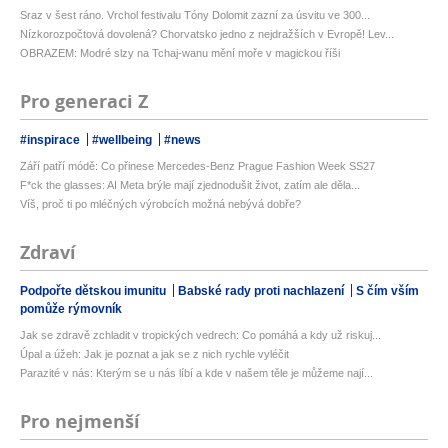
Sraz v šest ráno. Vrchol festivalu Tóny Dolomit zazní za úsvitu ve 300...
Nízkorozpočtová dovolená? Chorvatsko jedno z nejdražších v Evropě! Lev...
OBRAZEM: Modré slzy na Tchaj-wanu mění moře v magickou říši
Pro generaci Z
#inspirace
#wellbeing
#news
Září patří módě: Co přinese Mercedes-Benz Prague Fashion Week SS27
F*ck the glasses: AI Meta brýle mají zjednodušit život, zatím ale děla...
Víš, proč ti po mléčných výrobcích možná nebývá dobře?
Zdraví
Podpořte dětskou imunitu
Babské rady proti nachlazení
S čím vším
pomůže rýmovník
Jak se zdravě zchladit v tropických vedrech: Co pomáhá a kdy už riskuj...
Úpal a úžeh: Jak je poznat a jak se z nich rychle vyléčit
Parazité v nás: Kterým se u nás líbí a kde v našem těle je můžeme nají...
Pro nejmenší