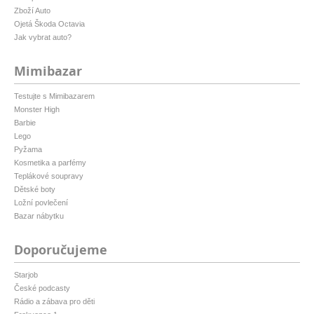
Zboží Auto
Ojetá Škoda Octavia
Jak vybrat auto?
Mimibazar
Testujte s Mimibazarem
Monster High
Barbie
Lego
Pyžama
Kosmetika a parfémy
Teplákové soupravy
Dětské boty
Ložní povlečení
Bazar nábytku
Doporučujeme
Starjob
České podcasty
Rádio a zábava pro děti