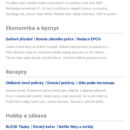
Co dělat, když ztratíte mobil na dovolené? Je potřeba znát číslo IMEI ...
Nečekejte na Android 17. Už teď si můžete ty nejlepší funkce vyzkoušet...
Synology má „novou“ řadu NASů. Modely Neo+ lákají výkonem, SSD a vyměn...
Ekonomika a byznys
Daňové přiznání
Novela zákoníku práce
Nadace EPCG
Jedna česká iluze se právě rozpadá. Zelená transformace je pojistkou p...
Obří obchod v letectví. Americké Apollo kupuje easyJet za 161 miliard ...
Tekuté zlato opět dostojí své přezdívce. Zdražení běžné potraviny brzy...
Recepty
Oblíbené zimní polévky
Domácí pekárny
Jídlo podle horoskopu
Oopsie bread: Proteinové pečivo lehké jako obláček zvládnete připravit...
Pozor na jedovaté cukety! Jeden jasný znak prozradí, že se jim máte vy...
Svěží letní saláty, které vás v horku neunaví: Zkuste k zelenině přida...
Hobby a zábava
BLESK Tlapky
Divoký kačer
Netflix filmy a seriály