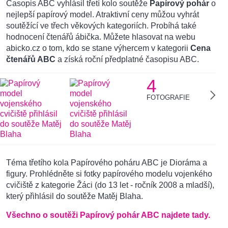
Časopis ABC vyhlásil třetí kolo soutěže
Papírový pohár
o
nejlepší papírový model. Atraktivní ceny můžou vyhrát
soutěžící ve třech věkových kategoriích. Probíhá také
hodnocení čtenářů ábička. Můžete hlasovat na webu
abicko.cz o tom, kdo se stane výhercem v kategorii
Cena
čtenářů ABC
a získá roční předplatné časopisu ABC.
4
FOTOGRAFIE
Téma třetího kola Papírového poháru ABC je Dioráma a
figury. Prohlédněte si fotky papírového modelu vojenkého
cvičiště z kategorie Žáci (do 13 let - ročník 2008 a mladší),
který přihlásil do soutěže Matěj Blaha.
Všechno o soutěži Papírový pohár ABC najdete tady.