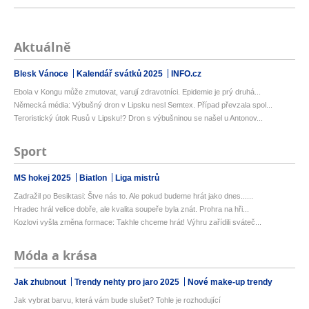
Aktuálně
Blesk Vánoce
Kalendář svátků 2025
INFO.cz
Ebola v Kongu může zmutovat, varují zdravotníci. Epidemie je prý druhá...
Německá média: Výbušný dron v Lipsku nesl Semtex. Případ převzala spol...
Teroristický útok Rusů v Lipsku!? Dron s výbušninou se našel u Antonov...
Sport
MS hokej 2025
Biatlon
Liga mistrů
Zadražil po Besiktasi: Štve nás to. Ale pokud budeme hrát jako dnes......
Hradec hrál velice dobře, ale kvalita soupeře byla znát. Prohra na hři...
Kozlovi vyšla změna formace: Takhle chceme hrát! Výhru zařídili sváteč...
Móda a krása
Jak zhubnout
Trendy nehty pro jaro 2025
Nové make-up trendy
Jak vybrat barvu, která vám bude slušet? Tohle je rozhodující