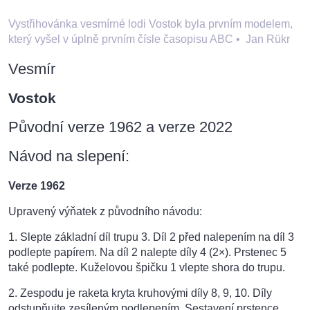
Vystřihovánka vesmírné lodi Vostok byla prvním modelem,
který vyšel v úplně prvním čísle časopisu ABC
•
Jan Rükr
Vesmír
Vostok
Původní verze 1962 a verze 2022
Návod na slepení:
Verze 1962
Upravený výňatek z původního návodu:
1. Slepte základní díl trupu 3. Díl 2 před nalepením na díl 3
podlepte papírem. Na díl 2 nalepte díly 4 (2×). Prstenec 5
také podlepte. Kuželovou špičku 1 vlepte shora do trupu.
2. Zespodu je raketa kryta kruhovými díly 8, 9, 10. Díly
odstupňujte zesíleným podlepením. Sestavení prstence