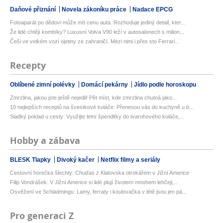
Daňové přiznání
Novela zákoníku práce
Nadace EPCG
Fotoaparát po dědovi může mít cenu auta. Rozhoduje jediný detail, kter...
Že lidé chtějí kombíky? Luxusní Volva V90 leží v autosalonech s milion...
Češi ve velkém vozí ojetiny ze zahraničí. Mezi nimi i přes sto Ferrari...
Recepty
Oblíbené zimní polévky
Domácí pekárny
Jídlo podle horoskopu
Zmrzlina, jakou jste ještě nejedli! Pět míst, kde zmrzlina chutná jako...
10 nejlepších receptů na švestkové koláče: Přenesou vás do kuchyně u b...
Sladký poklad u cesty: Využijte letní špendlíky do tvarohového koláče,...
Hobby a zábava
BLESK Tlapky
Divoký kačer
Netflix filmy a seriály
Cestovní horečka šlechty: Chuďas z Klatovska otrokářem v Jižní Americe
Filip Vondrášek: V Jižní Americe si lidé plují životem mnohem lehčeji,...
Osvěžení ve Schladmingu: Lamy, ferraty i koulovačka v létě jsou jen pá...
Pro generaci Z