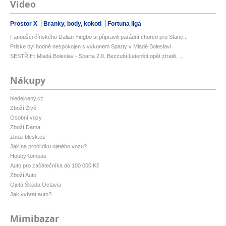
Video
Prostor X
Branky, body, kokoti
Fortuna liga
Fanoušci čínského Dalian Yingbo si připravili parádní choreo pro Stanc...
Priske byl hodně nespokojen s výkonem Sparty v Mladé Boleslavi
SESTŘIH: Mladá Boleslav - Sparta 2:0. Bezzubí Letenští opět ztratili. ...
Nákupy
hledejceny.cz
Zboží Živě
Osobní vozy
Zboží Dáma
zbozi.blesk.cz
Jak na prohlídku ojetého vozu?
HobbyKompas
Auto pro začátečníka do 100 000 Kč
Zboží Auto
Ojetá Škoda Octavia
Jak vybrat auto?
Mimibazar