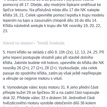
pomocný díl 17. Dbejte, aby modrými šipkami směřoval ke
špičce letounu. Na příslušná místa dílu 17 dle NK nalepte
křídla 18, 21. Celek upevněte pomocí lepidla k trupu modelu
lepením na tupo a zasunutím chlopně dílu 16 do dílu 14.
Křídla následně aretujte k trupu dle NK nosníky 19, 20, 22,
23.
Návod na slepení
•
Tomáš Svoboda
5. Horní křídlo se skládá z dílů 9, 10h (2x), 12, 13, 24, 25. Při
jeho lepení postupujte shodně jako při stavbě dolního
křídla. Jakmile budete mít hotovo, upevněte do křídla dle NK
nosníky 26 (2×), 27 (2×), 28 (2×). Vyzkoušejte, zda celek
pasuje do spodního křídla, zatím jej však ještě nepřilepujte
a věnujte se nejprve motoru s vrtulí.
6. Vymodelujte válec krytu motoru 31. K jeho přední části
přilepte kužel 29 se špičkou 30 a na zadní část napasujte
disk 32. Přidejte válec 33 s diskem 34. Jednotlivé části
hvězdicového motoru vyrobíte obtočením dílů 36 kolem