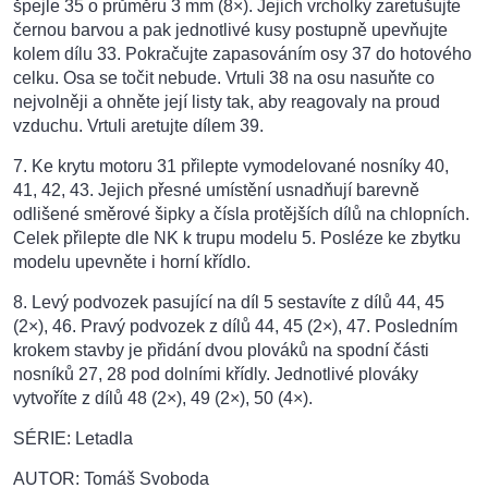
špejle 35 o průměru 3 mm (8×). Jejich vrcholky zaretušujte
černou barvou a pak jednotlivé kusy postupně upevňujte
kolem dílu 33. Pokračujte zapasováním osy 37 do hotového
celku. Osa se točit nebude. Vrtuli 38 na osu nasuňte co
nejvolněji a ohněte její listy tak, aby reagovaly na proud
vzduchu. Vrtuli aretujte dílem 39.
7. Ke krytu motoru 31 přilepte vymodelované nosníky 40,
41, 42, 43. Jejich přesné umístění usnadňují barevně
odlišené směrové šipky a čísla protějších dílů na chlopních.
Celek přilepte dle NK k trupu modelu 5. Posléze ke zbytku
modelu upevněte i horní křídlo.
8. Levý podvozek pasující na díl 5 sestavíte z dílů 44, 45
(2×), 46. Pravý podvozek z dílů 44, 45 (2×), 47. Posledním
krokem stavby je přidání dvou plováků na spodní části
nosníků 27, 28 pod dolními křídly. Jednotlivé plováky
vytvoříte z dílů 48 (2×), 49 (2×), 50 (4×).
SÉRIE: Letadla
AUTOR: Tomáš Svoboda