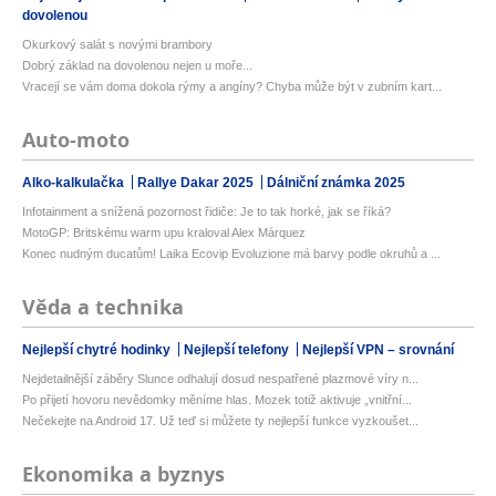
dovolenou
Okurkový salát s novými brambory
Dobrý základ na dovolenou nejen u moře...
Vracejí se vám doma dokola rýmy a angíny? Chyba může být v zubním kart...
Auto-moto
Alko-kalkulačka
Rallye Dakar 2025
Dálniční známka 2025
Infotainment a snížená pozornost řidiče: Je to tak horké, jak se říká?
MotoGP: Britskému warm upu kraloval Alex Márquez
Konec nudným ducatům! Laika Ecovip Evoluzione má barvy podle okruhů a ...
Věda a technika
Nejlepší chytré hodinky
Nejlepší telefony
Nejlepší VPN – srovnání
Nejdetailnější záběry Slunce odhalují dosud nespatřené plazmové víry n...
Po přijetí hovoru nevědomky měníme hlas. Mozek totiž aktivuje „vnitřní...
Nečekejte na Android 17. Už teď si můžete ty nejlepší funkce vyzkoušet...
Ekonomika a byznys