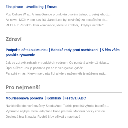
#inspirace
#wellbeing
#news
Pop Culture Wrap: Ariana Grande promluvila o svém ústupu z veřejného ž...
Alt news: MGK v tom zas lítá, Jared Leto byl obviněný ze sexuálního ob...
RECEPT: Perfektní letní kombinace, které tě zchladí, i kdybys nechtěl*...
Zdraví
Podpořte dětskou imunitu
Babské rady proti nachlazení
S čím vším
pomůže rýmovník
Jak se zdravě zchladit v tropických vedrech: Co pomáhá a kdy už riskuj...
Úpal a úžeh: Jak je poznat a jak se z nich rychle vyléčit
Parazité v nás: Kterým se u nás líbí a kde v našem těle je můžeme nají...
Pro nejmenší
Mourissonova poradna
Komiksy
Festival ABC
Nahlédněte do nové továrny Škoda Auto: Takhle probíhá výroba baterií p...
Vybíráme nejlepší herní adaptace Pána prstenů. Moderní pecky i histori...
Desková hra Stínadla: Rychlé šípy ožívají v napínavé