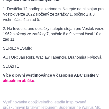
1. Destičku 12 podlepte kartonem. Nalepte na ni stojan pro
Vostok verze 2022 složený ze zarážky 1, bočnic 2 a 3,
vrchní části 4 a zad 5.
2. Na levou stranu destičky nalepte stojan pro Vostok verze
1962 složený ze zarážky 7, bočnic 8 a 9, vrchní části 10 a
zad 11.
SÉRIE: VESMÍR
AUTOR: Jan Rükr, Waclaw Tabencki, Drahomíra Frýbová
SLOŽITÉ
Více o první vystřihovánce v časopisu ABC zjistíte v
aktuálním ábíčku
.
Vystřihovánka obojživelného letadla inspirovaná
průzkumným britským letounem Supermarine Walrus Mk.