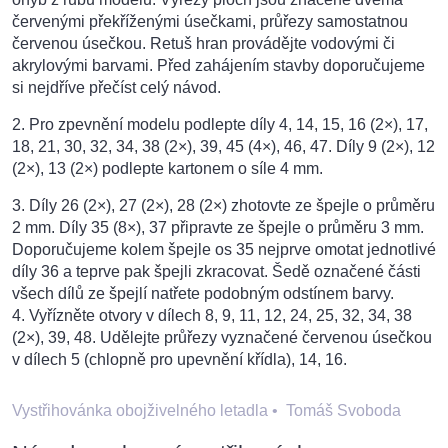
červenými překříženými úsečkami, průřezy samostatnou
červenou úsečkou. Retuš hran provádějte vodovými či
akrylovými barvami. Před zahájením stavby doporučujeme
si nejdříve přečíst celý návod.
2. Pro zpevnění modelu podlepte díly 4, 14, 15, 16 (2×), 17,
18, 21, 30, 32, 34, 38 (2×), 39, 45 (4×), 46, 47. Díly 9 (2×), 12
(2×), 13 (2×) podlepte kartonem o síle 4 mm.
3. Díly 26 (2×), 27 (2×), 28 (2×) zhotovte ze špejle o průměru
2 mm. Díly 35 (8×), 37 připravte ze špejle o průměru 3 mm.
Doporučujeme kolem špejle os 35 nejprve omotat jednotlivé
díly 36 a teprve pak špejli zkracovat. Šedě označené části
všech dílů ze špejlí natřete podobným odstínem barvy.
4. Vyřízněte otvory v dílech 8, 9, 11, 12, 24, 25, 32, 34, 38
(2×), 39, 48. Udělejte průřezy vyznačené červenou úsečkou
v dílech 5 (chlopně pro upevnění křídla), 14, 16.
Vystřihovánka obojživelného letadla
•
Tomáš Svoboda