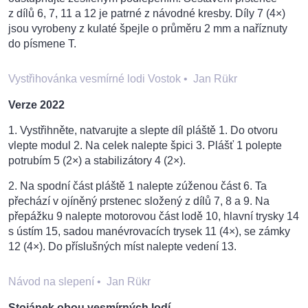
z dílů 6, 7, 11 a 12 je patrné z návodné kresby. Díly 7 (4×)
jsou vyrobeny z kulaté špejle o průměru 2 mm a naříznuty
do písmene T.
Vystřihovánka vesmírné lodi Vostok
•
Jan Rükr
Verze 2022
1. Vystřihněte, natvarujte a slepte díl pláště 1. Do otvoru
vlepte modul 2. Na celek nalepte špici 3. Plášť 1 polepte
potrubím 5 (2×) a stabilizátory 4 (2×).
2. Na spodní část pláště 1 nalepte zúženou část 6. Ta
přechází v ojíněný prstenec složený z dílů 7, 8 a 9. Na
přepážku 9 nalepte motorovou část lodě 10, hlavní trysky 14
s ústím 15, sadou manévrovacích trysek 11 (4×), se zámky
12 (4×). Do příslušných míst nalepte vedení 13.
Návod na slepení
•
Jan Rükr
Stojánek obou vesmírných lodí