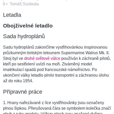
II
•
Tomáš Svoboda
Letadla
Obojživelné letadlo
Sada hydroplánů
Sadu hydroplánů zakončíme vystřihovánkou inspirovanou
průzkumným britským letounem Supermarine Walrus Mk. II.
Stroj byl ve
druhé světové válce
používán k záchraně pilotů,
kteří po sestřelení uvízli na moři. Ztvárněný model
imatrikulací spadá pod francouzské námořnictvo. Po
ukončení války letadlo plnilo transportní a záchranou úlohu
až do roku 1954.
Přípravné práce
1. Hrany nařezávané z líce vystřihovánky jsou označeny
plnou šipkou. Přerušovaná čára se symbolem kolečka značí
ohyb z rubu modelu. Výřezy ploch jsou značené dvěma