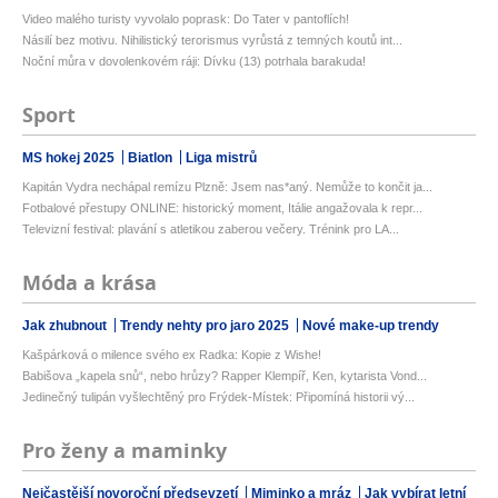
Video malého turisty vyvolalo poprask: Do Tater v pantoflích!
Násilí bez motivu. Nihilistický terorismus vyrůstá z temných koutů int...
Noční můra v dovolenkovém ráji: Dívku (13) potrhala barakuda!
Sport
MS hokej 2025
Biatlon
Liga mistrů
Kapitán Vydra nechápal remízu Plzně: Jsem nas*aný. Nemůže to končit ja...
Fotbalové přestupy ONLINE: historický moment, Itálie angažovala k repr...
Televizní festival: plavání s atletikou zaberou večery. Trénink pro LA...
Móda a krása
Jak zhubnout
Trendy nehty pro jaro 2025
Nové make-up trendy
Kašpárková o milence svého ex Radka: Kopie z Wishe!
Babišova „kapela snů“, nebo hrůzy? Rapper Klempíř, Ken, kytarista Vond...
Jedinečný tulipán vyšlechtěný pro Frýdek-Místek: Připomíná historii vý...
Pro ženy a maminky
Nejčastější novoroční předsevzetí
Miminko a mráz
Jak vybírat letní