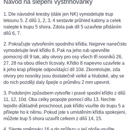
Návod na slepení vystřihovánky
1. Dle návodné kresby (dále jen NK) vymodelujte trup
letounu 5. Z dílů 1, 2, 3, 4 sestavte průhled kabiny a celek
nalepte k trupu 5 shora. Zdola pak díl 5 uzavřete přidáním
dílů 6, 7.
2. Pokračujte vytvořením spodního křídla. Nejprve nanečisto
vymodelujte levé křídlo 8. Pak na jeho rub upevněte
pomocný díl 9 tak, aby otvory pro osy všech tří nosníků 26,
27, 28 na obou dílech lícovaly. Křídlo 8 napevno uzavřete a
k jeho kraji přilepte odpovídající díl 10d. Zkontrolujte, zda
otvory pro nosníky jsou dostatečně velké a hluboké, aby se
do nich později daly špejle o průměru 2 mm upevnit.
3. Podobným způsobem vytvořte i pravé spodní křídlo z dílů
11, 12, 10d. Oba celky propojte pomocí dílu 13. Nechte
lepidlo důkladně proschnout, pak křídlo vsuňte do trupu 5 a
přilepte ho k němu. Pokud jste s umístěním křídla spokojeni,
můžete trup 5 shora uzavřít celkem z dílů 14, 15.
4. Slepte směrovku 16 a do průřezu v její ploše vsuňte