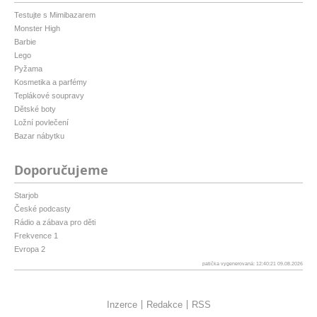
Testujte s Mimibazarem
Monster High
Barbie
Lego
Pyžama
Kosmetika a parfémy
Teplákové soupravy
Dětské boty
Ložní povlečení
Bazar nábytku
Doporučujeme
Starjob
České podcasty
Rádio a zábava pro děti
Frekvence 1
Evropa 2
patička vygenerovaná: 12:40:21 09.08.2026
Inzerce
Redakce
RSS