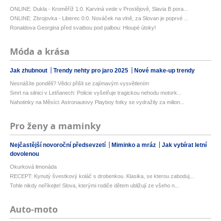
ONLINE: Dukla - Kroměříž 1:0. Karviná vede v Prostějově, Slavia B pora...
ONLINE: Zbrojovka - Liberec 0:0. Nováček na vlně, za Slovan je poprvé ...
Ronaldova Georgina před svatbou pod palbou: Hloupé útoky!
Móda a krása
Jak zhubnout
Trendy nehty pro jaro 2025
Nové make-up trendy
Nesnášíte pondělí? Vědci přišli se zajímavým vysvětlením
Smrt na silnici v Letňanech: Policie vyšetřuje tragickou nehodu motork...
Nahotinky na Měsíci: Astronautovy Playboy fotky se vydražily za milion...
Pro ženy a maminky
Nejčastější novoroční předsevzetí
Miminko a mráz
Jak vybírat letní
dovolenou
Okurková limonáda
RECEPT: Kynutý švestkový koláč s drobenkou. Klasika, se kterou zaboduj...
Tohle nikdy neříkejte! Slova, kterými rodiče dětem ubližují ze všeho n...
Auto-moto