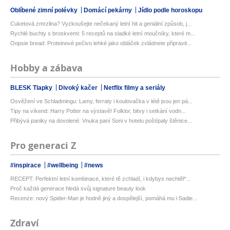
Oblíbené zimní polévky
Domácí pekárny
Jídlo podle horoskopu
Cuketová zmrzlina? Vyzkoušejte nečekaný letní hit a geniální způsob, j...
Rychlé buchty s broskvemi: 5 receptů na sladké letní moučníky, které m...
Oopsie bread: Proteinové pečivo lehké jako obláček zvládnete připravit...
Hobby a zábava
BLESK Tlapky
Divoký kačer
Netflix filmy a seriály
Osvěžení ve Schladmingu: Lamy, ferraty i koulovačka v létě jsou jen pá...
Tipy na víkend: Harry Potter na výstavě! Folklor, bitvy i setkání vodn...
Přibývá paniky na dovolené: Vnuka paní Soni v hotelu poštípaly štěnice...
Pro generaci Z
#inspirace
#wellbeing
#news
RECEPT: Perfektní letní kombinace, které tě zchladí, i kdybys nechtěl*...
Proč každá generace hledá svůj signature beauty look
Recenze: nový Spider-Man je hodně jiný a dospělejší, pomáhá mu i Sadie...
Zdraví