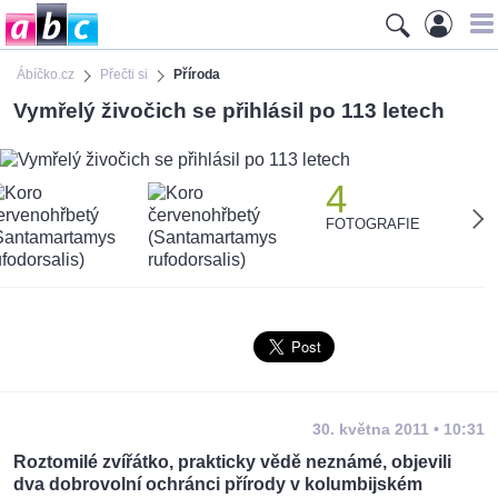
Ábíčko.cz
Přečti si
Příroda
Vymřelý živočich se přihlásil po 113 letech
4
FOTOGRAFIE
30. května 2011 • 10:31
Roztomilé zvířátko, prakticky vědě neznámé, objevili
dva dobrovolní ochránci přírody v kolumbijském