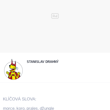
STANISLAV DRAHNÝ
KLÍČOVÁ SLOVA:
morce
koro
prales
džungle
,
,
,