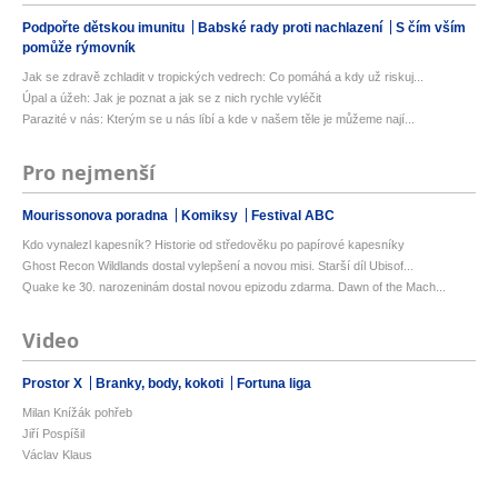
Podpořte dětskou imunitu
Babské rady proti nachlazení
S čím vším
pomůže rýmovník
Jak se zdravě zchladit v tropických vedrech: Co pomáhá a kdy už riskuj...
Úpal a úžeh: Jak je poznat a jak se z nich rychle vyléčit
Parazité v nás: Kterým se u nás líbí a kde v našem těle je můžeme nají...
Pro nejmenší
Mourissonova poradna
Komiksy
Festival ABC
Kdo vynalezl kapesník? Historie od středověku po papírové kapesníky
Ghost Recon Wildlands dostal vylepšení a novou misi. Starší díl Ubisof...
Quake ke 30. narozeninám dostal novou epizodu zdarma. Dawn of the Mach...
Video
Prostor X
Branky, body, kokoti
Fortuna liga
Milan Knížák pohřeb
Jiří Pospíšil
Václav Klaus