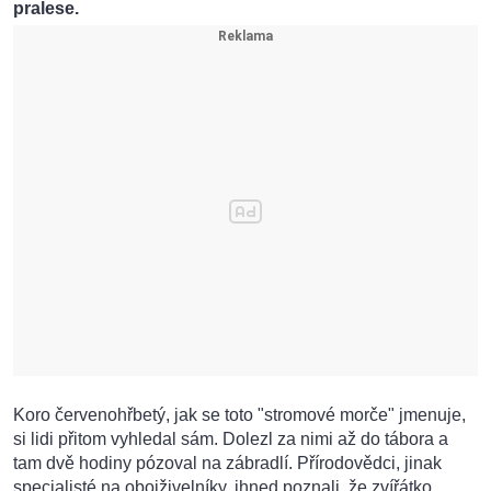
pralese.
Koro červenohřbetý, jak se toto "stromové morče" jmenuje,
si lidi přitom vyhledal sám. Dolezl za nimi až do tábora a
tam dvě hodiny pózoval na zábradlí. Přírodovědci, jinak
specialisté na obojživelníky, ihned poznali, že zvířátko,