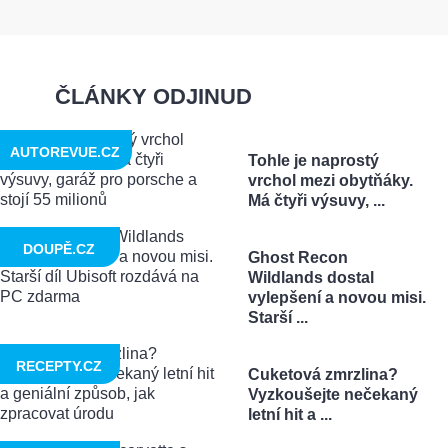
ČLÁNKY ODJINUD
AUTOREVUE.CZ
Tohle je naprostý
vrchol mezi obytňáky.
Má čtyři výsuvy, ...
DOUPĚ.CZ
Ghost Recon
Wildlands dostal
vylepšení a novou misi.
Starší ...
RECEPTY.CZ
Cuketová zmrzlina?
Vyzkoušejte nečekaný
letní hit a ...