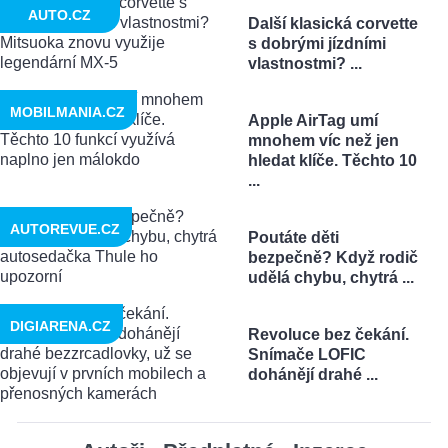
AUTO.CZ
Další klasická corvette
s dobrými jízdními
vlastnostmi? ...
MOBILMANIA.CZ
Apple AirTag umí
mnohem víc než jen
hledat klíče. Těchto 10
...
AUTOREVUE.CZ
Poutáte děti
bezpečně? Když rodič
udělá chybu, chytrá ...
DIGIARENA.CZ
Revoluce bez čekání.
Snímače LOFIC
dohánějí drahé ...