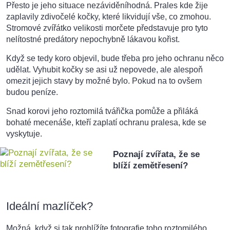
Přesto je jeho situace nezáviděníhodná. Prales kde žije
zaplavily zdivočelé kočky, které likvidují vše, co zmohou.
Stromové zvířátko velikosti morčete představuje pro tyto
nelítostné predátory nepochybně lákavou kořist.
Když se tedy koro objevil, bude třeba pro jeho ochranu něco
udělat. Vyhubit kočky se asi už nepovede, ale alespoň
omezit jejich stavy by možné bylo. Pokud na to ovšem
budou peníze.
Snad korovi jeho roztomilá tvářička pomůže a přiláká
bohaté mecenáše, kteří zaplatí ochranu pralesa, kde se
vyskytuje.
Poznají zvířata, že se
blíží zemětřesení?
Ideální mazlíček?
Možná, když si tak prohlížíte fotografie toho roztomilého