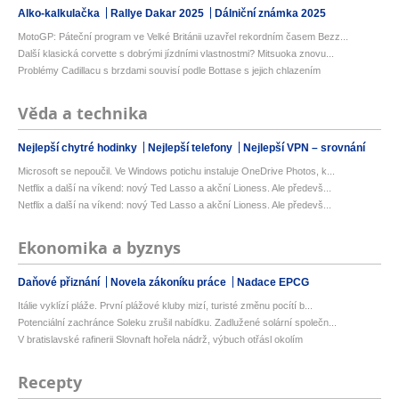
Alko-kalkulačka
Rallye Dakar 2025
Dálniční známka 2025
MotoGP: Páteční program ve Velké Británii uzavřel rekordním časem Bezz...
Další klasická corvette s dobrými jízdními vlastnostmi? Mitsuoka znovu...
Problémy Cadillacu s brzdami souvisí podle Bottase s jejich chlazením
Věda a technika
Nejlepší chytré hodinky
Nejlepší telefony
Nejlepší VPN – srovnání
Microsoft se nepoučil. Ve Windows potichu instaluje OneDrive Photos, k...
Netflix a další na víkend: nový Ted Lasso a akční Lioness. Ale předevš...
Netflix a další na víkend: nový Ted Lasso a akční Lioness. Ale předevš...
Ekonomika a byznys
Daňové přiznání
Novela zákoníku práce
Nadace EPCG
Itálie vyklízí pláže. První plážové kluby mizí, turisté změnu pocítí b...
Potenciální zachránce Soleku zrušil nabídku. Zadlužené solární společn...
V bratislavské rafinerii Slovnaft hořela nádrž, výbuch otřásl okolím
Recepty