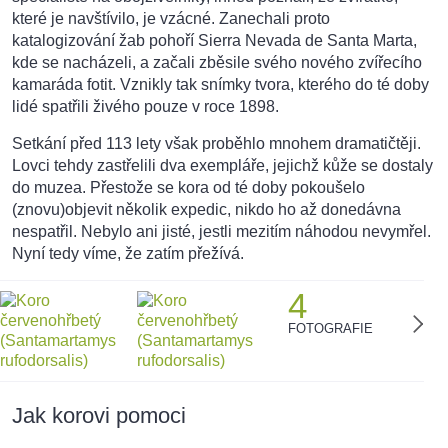
které je navštívilo, je vzácné. Zanechali proto
katalogizování žab pohoří Sierra Nevada de Santa Marta,
kde se nacházeli, a začali zběsile svého nového zvířecího
kamaráda fotit. Vznikly tak snímky tvora, kterého do té doby
lidé spatřili živého pouze v roce 1898.
Setkání před 113 lety však proběhlo mnohem dramatičtěji.
Lovci tehdy zastřelili dva exempláře, jejichž kůže se dostaly
do muzea. Přestože se kora od té doby pokoušelo
(znovu)objevit několik expedic, nikdo ho až donedávna
nespatřil. Nebylo ani jisté, jestli mezitím náhodou nevymřel.
Nyní tedy víme, že zatím přežívá.
4
FOTOGRAFIE
Jak korovi pomoci