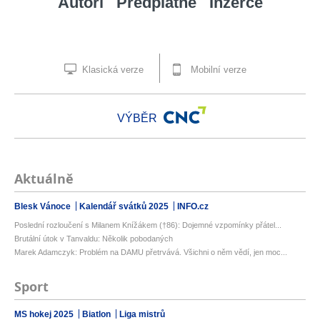
Autoři
Předplatné
Inzerce
Klasická verze
Mobilní verze
VÝBĚR
Aktuálně
Blesk Vánoce
Kalendář svátků 2025
INFO.cz
Poslední rozloučení s Milanem Knížákem (†86): Dojemné vzpomínky přátel...
Brutální útok v Tanvaldu: Několik pobodaných
Marek Adamczyk: Problém na DAMU přetrvává. Všichni o něm vědí, jen moc...
Sport
MS hokej 2025
Biatlon
Liga mistrů