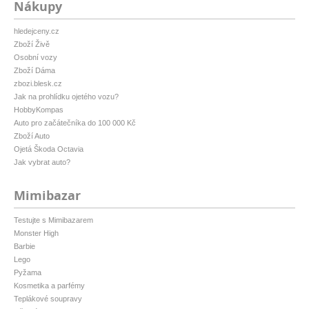
Nákupy
hledejceny.cz
Zboží Živě
Osobní vozy
Zboží Dáma
zbozi.blesk.cz
Jak na prohlídku ojetého vozu?
HobbyKompas
Auto pro začátečníka do 100 000 Kč
Zboží Auto
Ojetá Škoda Octavia
Jak vybrat auto?
Mimibazar
Testujte s Mimibazarem
Monster High
Barbie
Lego
Pyžama
Kosmetika a parfémy
Teplákové soupravy