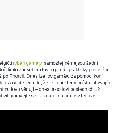
elgičtí
rybáři
garnáty
, samozřejmě nejsou žádní
dně tímto způsobem lovili garnáti prakticky po celém
 po Francii. Dnes lze lov garnátů za pomoci koní
ii. A nejde jen o to, že je to poslední místo, ubývají i
ičnímu lovu věnují – dnes takto loví posledních 12
ivit, podívejte se, jak náročná práce v ledové