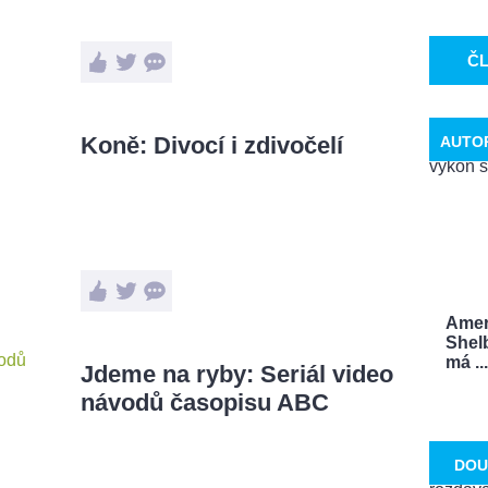
Č
Koně: Divocí i zdivočelí
AUTO
Ameri
Shel
má ...
Jdeme na ryby: Seriál video
návodů časopisu ABC
DOU