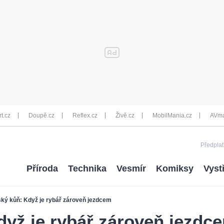
rt.cz
Doupě.cz
Reflex.cz
Živě.cz
MobilMania.cz
AVma
Předplať
Příroda
Technika
Vesmír
Komiksy
Vyst
ký kůň: Když je rybář zároveň jezdcem
dyž je rybář zároveň jezdc