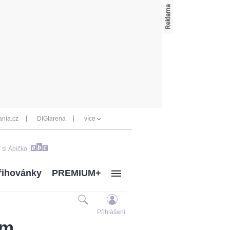
nia.cz
DIGIarena
více
 si Ábíčko
řihovánky
PREMIUM+
Přihlášení
em