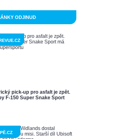
LÁNKY ODJINUD
REVUE.CZ
cký pick-up pro asfalt je zpět.
by F-150 Super Snake Sport
PĚ.CZ