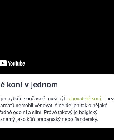
lé koní v jednom
en rybáři, současně musí být i
chovatelé koní
– bez
garnátů nemohli věnovat. A nejde jen tak o nějaké
dné odolní a silní. Právě takový je belgický
 známý jako kůň brabantský nebo flanderský.