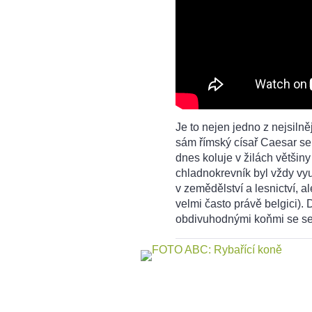
Je to nejen jedno z nejsilněj
sám římský císař Caesar se 
dnes koluje v žilách většin
chladnokrevník byl vždy vy
v zemědělství a lesnictví, al
velmi často právě belgici). 
obdivuhodnými koňmi se s