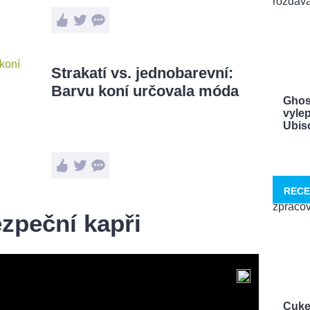
Strakatí vs. jednobarevní:
Barvu koní určovala móda
Ghos
vylep
Ubisof
RECE
zpeční kapři
Cuke