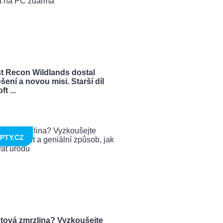
t Recon Wildlands dostal
šení a novou misi. Starší díl
t ...
PTY.CZ
tová zmrzlina? Vyzkoušejte