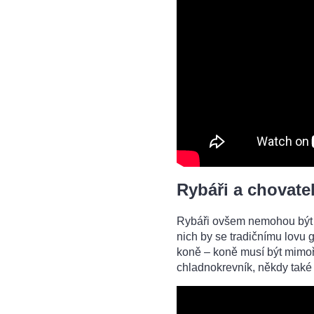
Rybáři a chovate
Rybáři ovšem nemohou být j
nich by se tradičnímu lovu 
koně – koně musí být mimořá
chladnokrevník, někdy také