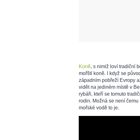
Koně
, s nimiž loví tradiční b
mořští koně. I když se půvo
západním pobřeží Evropy až
vidět na jediném místě v Belg
rybáři, kteří se tomuto trad
rodin. Možná se není čemu d
mořské vodě to je.