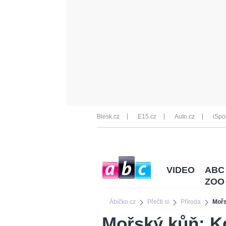
Blesk.cz
E15.cz
Auto.cz
iSpo
VIDEO
ABC
ZOO
Ábíčko.cz
Přečti si
Příroda
Mořs
Mořský kůň: K