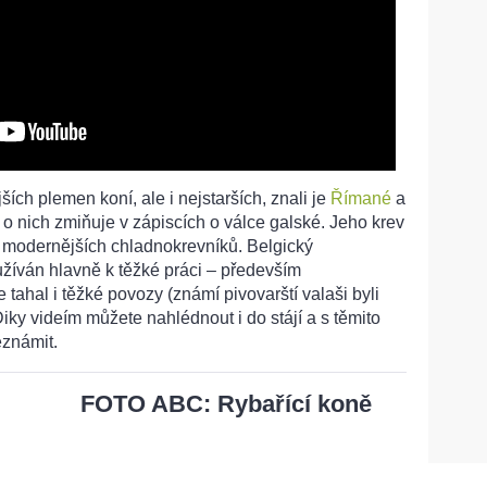
ších plemen koní, ale i nejstarších, znali je
Římané
a
o nich zmiňuje v zápiscích o válce galské. Jeho krev
y modernějších chladnokrevníků. Belgický
užíván hlavně k těžké práci – především
e tahal i těžké povozy (známí pivovarští valaši byli
Diky videím můžete nahlédnout i do stájí a s těmito
eznámit.
FOTO ABC: Rybařící koně