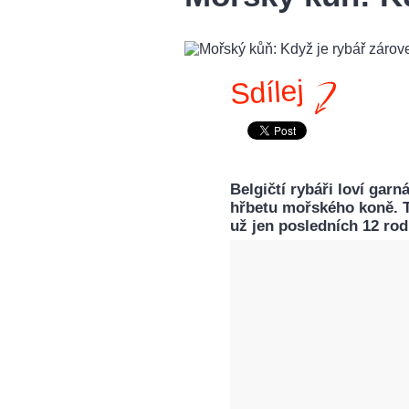
Sdílej
Belgičtí rybáři loví gar
hřbetu mořského koně. 
už jen posledních 12 rod