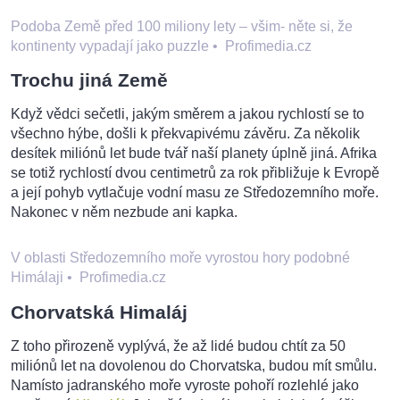
Podoba Země před 100 miliony lety – všim- něte si, že
kontinenty vypadají jako puzzle
•
Profimedia.cz
Trochu jiná Země
Když vědci sečetli, jakým směrem a jakou rychlostí se to
všechno hýbe, došli k překvapivému závěru. Za několik
desítek miliónů let bude tvář naší planety úplně jiná. Afrika
se totiž rychlostí dvou centimetrů za rok přibližuje k Evropě
a její pohyb vytlačuje vodní masu ze Středozemního moře.
Nakonec v něm nezbude ani kapka.
V oblasti Středozemního moře vyrostou hory podobné
Himálaji
•
Profimedia.cz
Chorvatská Himaláj
Z toho přirozeně vyplývá, že až lidé budou chtít za 50
miliónů let na dovolenou do Chorvatska, budou mít smůlu.
Namísto jadranského moře vyroste pohoří rozlehlé jako