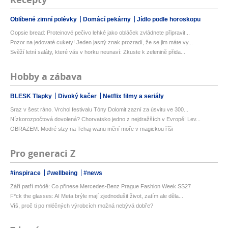
Oblíbené zimní polévky
Domácí pekárny
Jídlo podle horoskopu
Oopsie bread: Proteinové pečivo lehké jako obláček zvládnete připravit...
Pozor na jedovaté cukety! Jeden jasný znak prozradí, že se jim máte vy...
Svěží letní saláty, které vás v horku neunaví: Zkuste k zelenině přida...
Hobby a zábava
BLESK Tlapky
Divoký kačer
Netflix filmy a seriály
Sraz v šest ráno. Vrchol festivalu Tóny Dolomit zazní za úsvitu ve 300...
Nízkorozpočtová dovolená? Chorvatsko jedno z nejdražších v Evropě! Lev...
OBRAZEM: Modré slzy na Tchaj-wanu mění moře v magickou říši
Pro generaci Z
#inspirace
#wellbeing
#news
Září patří módě: Co přinese Mercedes-Benz Prague Fashion Week SS27
F*ck the glasses: AI Meta brýle mají zjednodušit život, zatím ale děla...
Víš, proč ti po mléčných výrobcích možná nebývá dobře?