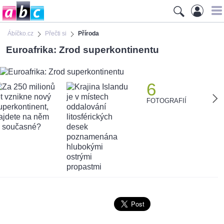
Ábíčko.cz
Přečti si
Příroda
Euroafrika: Zrod superkontinentu
6
FOTOGRAFIÍ