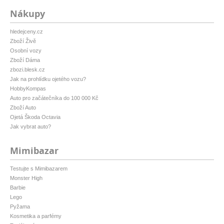
Nákupy
hledejceny.cz
Zboží Živě
Osobní vozy
Zboží Dáma
zbozi.blesk.cz
Jak na prohlídku ojetého vozu?
HobbyKompas
Auto pro začátečníka do 100 000 Kč
Zboží Auto
Ojetá Škoda Octavia
Jak vybrat auto?
Mimibazar
Testujte s Mimibazarem
Monster High
Barbie
Lego
Pyžama
Kosmetika a parfémy