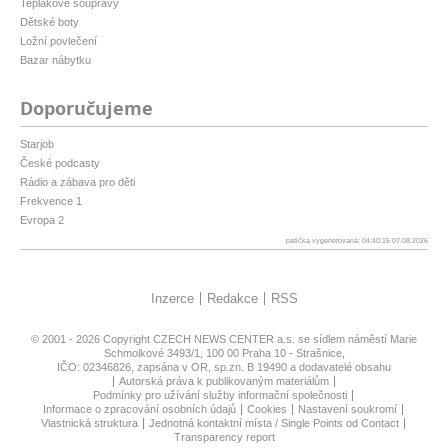
Teplákové soupravy
Dětské boty
Ložní povlečení
Bazar nábytku
Doporučujeme
Starjob
České podcasty
Rádio a zábava pro děti
Frekvence 1
Evropa 2
patička vygenerovaná: 04:40:15 07.08.2026
Inzerce
Redakce
RSS
© 2001 - 2026 Copyright
CZECH NEWS CENTER a.s.
se sídlem náměstí Marie
Schmolkové 3493/1, 100 00 Praha 10 - Strašnice,
IČO: 02346826, zapsána v OR, sp.zn. B 19490 a dodavatelé obsahu
Autorská práva k publikovaným materiálům
Podmínky pro užívání služby informační společnosti
Informace o zpracování osobních údajů
Cookies
Nastavení soukromí
Vlastnická struktura
Jednotná kontaktní místa / Single Points od Contact
Transparency report