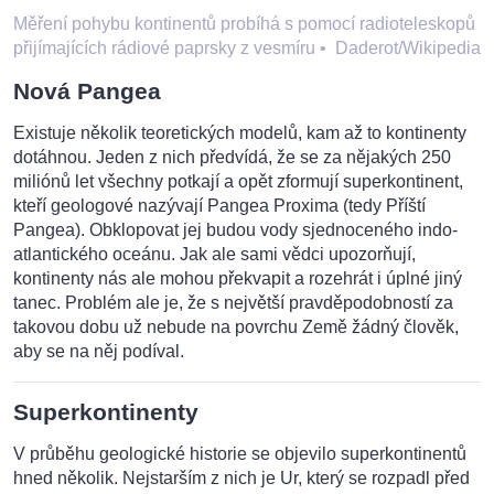
Měření pohybu kontinentů probíhá s pomocí radioteleskopů
přijímajících rádiové paprsky z vesmíru
•
Daderot/Wikipedia
Nová Pangea
Existuje několik teoretických modelů, kam až to kontinenty
dotáhnou. Jeden z nich předvídá, že se za nějakých 250
miliónů let všechny potkají a opět zformují superkontinent,
kteří geologové nazývají Pangea Proxima (tedy Příští
Pangea). Obklopovat jej budou vody sjednoceného indo-
atlantického oceánu. Jak ale sami vědci upozorňují,
kontinenty nás ale mohou překvapit a rozehrát i úplné jiný
tanec. Problém ale je, že s největší pravděpodobností za
takovou dobu už nebude na povrchu Země žádný člověk,
aby se na něj podíval.
Superkontinenty
V průběhu geologické historie se objevilo superkontinentů
hned několik. Nejstarším z nich je Ur, který se rozpadl před