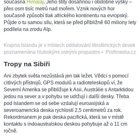
současná
Himaláj
. Jeho štíty dosáhnou i obdobné výšky –
přes osm tisíc metrů nad mořem. Vznik nových hor
současně způsobí tlak afrického kontinentu na evropský.
Půjde o tu samou sílu, která se před přibližně 60 miliony lety
podílela na zrodu Alp.
Krajina Islandu je v místech oddalování litosférických desek
poznamenána hlubokými ostrými propastmi
•
Profimedia.cz
Tropy na Sibiři
Ani zbytek světa nezůstává jen tak ležet. Vědci s pomocí
citlivých přístrojů, GPS modulů a radioteleskopů ví, že
Severní Amerika se přibližuje k Asii, Austrálie s Antarktidou
jedou na sever a v pohybu se udržují i další desky. Třeba
pod Islandem se od sebe vzdalují euroasijská a
severoamerická deska rychlostí 2,5 centimetrů za rok.
Rekordmanem je pak deska pacifická, která se v místě
kontaktu s indoaustralskou deskou pohybuje až o 11 cm
ročně.