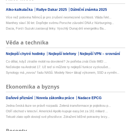
Alko-kalkulačka
Rallye Dakar 2025
Dálniční známka 2025
Více než polovina Němců je pro zrušení neomezené rychlosti. Vláda řekl...
Manthey slaví 30 let: Dopřejte svému Porsche závodní DNA z Nürburgring...
Dacia, Ford i Suzuki zastavují linky. Vyschlý Dunaj drtí energetiku Ba...
Věda a technika
Nejlepší chytré hodinky
Nejlepší telefony
Nejlepší VPN – srovnání
Co dělat, když ztratíte mobil na dovolené? Je potřeba znát číslo IMEI ...
Nečekejte na Android 17. Už teď si můžete ty nejlepší funkce vyzkoušet...
Synology má „novou“ řadu NASů. Modely Neo+ lákají výkonem, SSD a vyměn...
Ekonomika a byznys
Daňové přiznání
Novela zákoníku práce
Nadace EPCG
Jedna česká iluze se právě rozpadá. Zelená transformace je pojistkou p...
Obří obchod v letectví. Americké Apollo kupuje easyJet za 161 miliard ...
Tekuté zlato opět dostojí své přezdívce. Zdražení běžné potraviny brzy...
Recepty