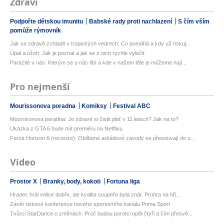
Zdraví
Podpořte dětskou imunitu
Babské rady proti nachlazení
S čím vším
pomůže rýmovník
Jak se zdravě zchladit v tropických vedrech: Co pomáhá a kdy už riskuj...
Úpal a úžeh: Jak je poznat a jak se z nich rychle vyléčit
Parazité v nás: Kterým se u nás líbí a kde v našem těle je můžeme nají...
Pro nejmenší
Mourissonova poradna
Komiksy
Festival ABC
Mourrisonova poradna: Je zdravé si čistit pleť v 11 letech? Jak na to?
Ukázka z GTA 6 bude mít premiéru na Netflixu
Forza Horizon 6 (recenze): Oblíbené arkádové závody se přesouvají do u...
Video
Prostor X
Branky, body, kokoti
Fortuna liga
Hradec hrál velice dobře, ale kvalita soupeře byla znát. Prohra na hři...
Závěr tiskové konference nového sportovního kanálu Prima Sport
Tvůrci StarDance o změnách: Proč budou porotci opět čtyři a čím přesvě...