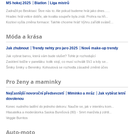
MS hokej 2025
Biatlon
Liga mistrů
Zadražil po Besiktasi: Štve nás to. Ale pokud budeme hrát jako dnes......
Hradec hrál velice dobře, ale kvalita soupeře byla znát. Prohra na hři...
Kozlovi vyšla změna formace: Takhle chceme hrát! Výhru zařídili sváteč...
Móda a krása
Jak zhubnout
Trendy nehty pro jaro 2025
Nové make-up trendy
Jak vybrat barvu, která vám bude slušet? Tohle je rozhodující
Zasklení lodžie v paneláku: kolik stojí, co musí schválit SVJ a kdy se...
Šmiky šmiky u Bereniky. Kohoutová se rozhodla zásadně změnit účes
Pro ženy a maminky
Nejčastější novoroční předsevzetí
Miminko a mráz
Jak vybírat letní
dovolenou
Konec nudného ladění do jednoho dekoru: Naučte se, jak v interiéru kom...
Hlasatelka a moderátorka Saskia Burešová (80) - Smrt manžela ji zdrtil...
Veggie Burritos
Auto-moto