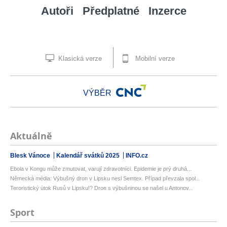
Autoři
Předplatné
Inzerce
Klasická verze
Mobilní verze
VÝBĚR
Aktuálně
Blesk Vánoce
Kalendář svátků 2025
INFO.cz
Ebola v Kongu může zmutovat, varují zdravotníci. Epidemie je prý druhá...
Německá média: Výbušný dron v Lipsku nesl Semtex. Případ převzala spol...
Teroristický útok Rusů v Lipsku!? Dron s výbušninou se našel u Antonov...
Sport