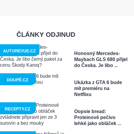
ČLÁNKY ODJINUD
AUTOREVUE.CZ
Honosný Mercedes-
Maybach GLS 680 přijel
do Česka. Je libo ...
DOUPĚ.CZ
Ukázka z GTA 6 bude
mít premiéru na
Netflixu
RECEPTY.CZ
Oopsie bread:
Proteinové pečivo
lehké jako obláček ...