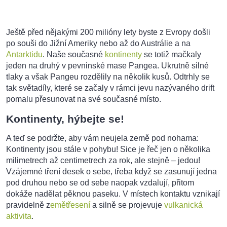
Ještě před nějakými 200 milióny lety byste z Evropy došli
po souši do Jižní Ameriky nebo až do Austrálie a na
Antarktidu
. Naše současné
kontinenty
se totiž mačkaly
jeden na druhý v pevninské mase Pangea. Ukrutně silné
tlaky a však Pangeu rozdělily na několik kusů. Odtrhly se
tak světadíly, které se začaly v rámci jevu nazývaného drift
pomalu přesunovat na své současné místo.
Kontinenty, hýbejte se!
A teď se podržte, aby vám neujela země pod nohama:
Kontinenty jsou stále v pohybu! Sice je řeč jen o několika
milimetrech až centimetrech za rok, ale stejně – jedou!
Vzájemné tření desek o sebe, třeba když se zasunují jedna
pod druhou nebo se od sebe naopak vzdalují, přitom
dokáže nadělat pěknou paseku. V místech kontaktu vznikají
pravidelně z
emětřesení
a silně se projevuje
vulkanická
aktivita
.