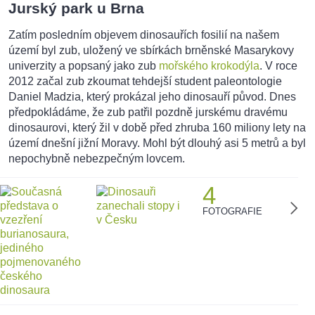
Jurský park u Brna
Zatím posledním objevem dinosauřích fosilií na našem
území byl zub, uložený ve sbírkách brněnské Masarykovy
univerzity a popsaný jako zub
mořského krokodýla
. V roce
2012 začal zub zkoumat tehdejší student paleontologie
Daniel Madzia, který prokázal jeho dinosauří původ. Dnes
předpokládáme, že zub patřil pozdně jurskému dravému
dinosaurovi, který žil v době před zhruba 160 miliony lety na
území dnešní jižní Moravy. Mohl být dlouhý asi 5 metrů a byl
nepochybně nebezpečným lovcem.
4
FOTOGRAFIE