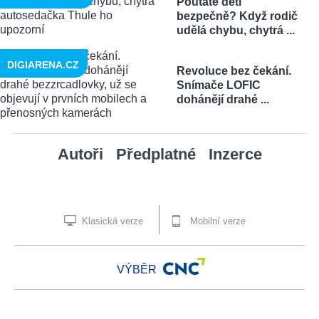
Poutáte děti
bezpečně? Když rodič
udělá chybu, chytrá ...
DIGIARENA.CZ
Revoluce bez čekání.
Snímače LOFIC
dohánějí drahé ...
Autoři
Předplatné
Inzerce
Klasická verze
Mobilní verze
VÝBĚR