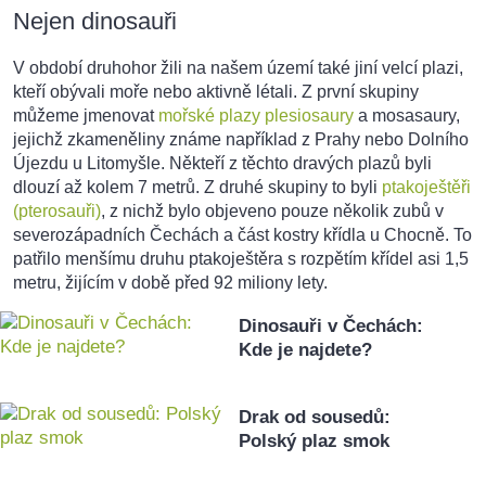
Nejen dinosauři
V období druhohor žili na našem území také jiní velcí plazi,
kteří obývali moře nebo aktivně létali. Z první skupiny
můžeme jmenovat
mořské plazy plesiosaury
a mosasaury,
jejichž zkameněliny známe například z Prahy nebo Dolního
Újezdu u Litomyšle. Někteří z těchto dravých plazů byli
dlouzí až kolem 7 metrů. Z druhé skupiny to byli
ptakoještěři
(pterosauři)
, z nichž bylo objeveno pouze několik zubů v
severozápadních Čechách a část kostry křídla u Chocně. To
patřilo menšímu druhu ptakoještěra s rozpětím křídel asi 1,5
metru, žijícím v době před 92 miliony lety.
Dinosauři v Čechách:
Kde je najdete?
Drak od sousedů:
Polský plaz smok