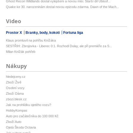
Ghost Recon Wildlands dostal vylepšení a novou misi. Starší díl Ubisof...
Quake ke 30. narozeninám dostal novou epizodu zdarma. Dawn of the Mach...
Video
Prostor X
Branky, body, kokoti
Fortuna liga
Klaus promluvil na pohřbu Knížáka
SESTŘIH: Zbrojovka - Liberec 0:1. Rozhodl Dulay, ale při premiéře za S...
Milan Knížák pohřeb
Nákupy
hledejceny.cz
Zboží Živě
Osobní vozy
Zboží Dáma
zbozi.blesk.cz
Jak na prohlídku ojetého vozu?
HobbyKompas
Auto pro začátečníka do 100 000 Kč
Zboží Auto
Ojetá Škoda Octavia