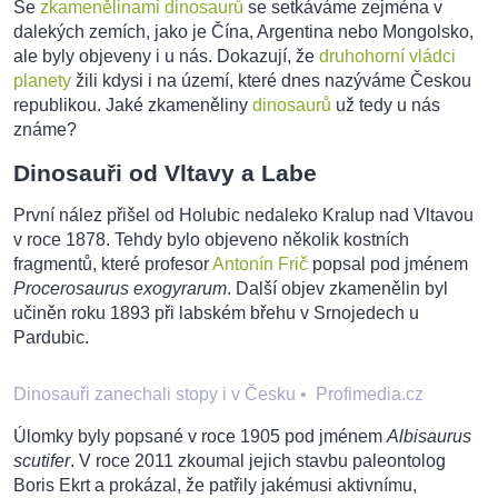
Se
zkamenělinami dinosaurů
se setkáváme zejména v
dalekých zemích, jako je Čína, Argentina nebo Mongolsko,
ale byly objeveny i u nás. Dokazují, že
druhohorní vládci
planety
žili kdysi i na území, které dnes nazýváme Českou
republikou. Jaké zkameněliny
dinosaurů
už tedy u nás
známe?
Dinosauři od Vltavy a Labe
První nález přišel od Holubic nedaleko Kralup nad Vltavou
v roce 1878. Tehdy bylo objeveno několik kostních
fragmentů, které profesor
Antonín Frič
popsal pod jménem
Procerosaurus exogyrarum
. Další objev zkamenělin byl
učiněn roku 1893 při labském břehu v Srnojedech u
Pardubic.
Dinosauři zanechali stopy i v Česku
•
Profimedia.cz
Úlomky byly popsané v roce 1905 pod jménem
Albisaurus
scutifer
. V roce 2011 zkoumal jejich stavbu paleontolog
Boris Ekrt a prokázal, že patřily jakémusi aktivnímu,