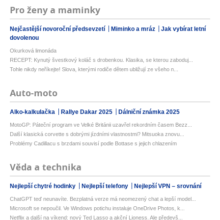
Pro ženy a maminky
Nejčastější novoroční předsevzetí
Miminko a mráz
Jak vybírat letní
dovolenou
Okurková limonáda
RECEPT: Kynutý švestkový koláč s drobenkou. Klasika, se kterou zaboduj...
Tohle nikdy neříkejte! Slova, kterými rodiče dětem ubližují ze všeho n...
Auto-moto
Alko-kalkulačka
Rallye Dakar 2025
Dálniční známka 2025
MotoGP: Páteční program ve Velké Británii uzavřel rekordním časem Bezz...
Další klasická corvette s dobrými jízdními vlastnostmi? Mitsuoka znovu...
Problémy Cadillacu s brzdami souvisí podle Bottase s jejich chlazením
Věda a technika
Nejlepší chytré hodinky
Nejlepší telefony
Nejlepší VPN – srovnání
ChatGPT teď neunavíte. Bezplatná verze má neomezený chat a lepší model...
Microsoft se nepoučil. Ve Windows potichu instaluje OneDrive Photos, k...
Netflix a další na víkend: nový Ted Lasso a akční Lioness. Ale předevš...