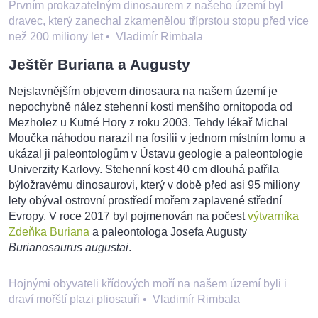
Prvním prokazatelným dinosaurem z našeho území byl
dravec, který zanechal zkamenělou tříprstou stopu před více
než 200 miliony let
•
Vladimír Rimbala
Ještěr Buriana a Augusty
Nejslavnějším objevem dinosaura na našem území je
nepochybně nález stehenní kosti menšího ornitopoda od
Mezholez u Kutné Hory z roku 2003. Tehdy lékař Michal
Moučka náhodou narazil na fosilii v jednom místním lomu a
ukázal ji paleontologům v Ústavu geologie a paleontologie
Univerzity Karlovy. Stehenní kost 40 cm dlouhá patřila
býložravému dinosaurovi, který v době před asi 95 miliony
lety obýval ostrovní prostředí mořem zaplavené střední
Evropy. V roce 2017 byl pojmenován na počest
výtvarníka
Zdeňka Buriana
a paleontologa Josefa Augusty
Burianosaurus augustai
.
Hojnými obyvateli křídových moří na našem území byli i
draví mořští plazi pliosauři
•
Vladimír Rimbala