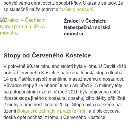
pohyblivému obratlovci z období křídy. Ukázalo se tedy, že
se skutečně může jednat o
fosilie dinosaurů
.
Žraloci v Čechách:
Nebezpečná mořská
monstra
Stopy od Červeného Kostelce
V polovině 90. let minulého století byla v lomu U Devíti křížů
poblíž Červeného Kostelce nalezena tříprstá stopa dlouhá
14 cm. Patřila nejspíš menšímu masožravému dinosaurovi.
Původce stopy žil v období triasu asi před 215 miliony lety
na polopouštním území. V roce 2010 byla objevena další
tříprstá stopa jiného dinosaura, dosahujícího délky přibližně
2 metry a hmotnosti kolem 20 kg. Stopa byla nalezena na
území
Botanické zahrady v pražské Tróji
, ale pískovcová
deska opět pochází z lomu u Červeného Kostelce.