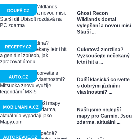
DOUPĚ.CZ
Ghost Recon
Wildlands dostal
vylepšení a novou misi.
Starší ...
RECEPTY.CZ
Cuketová zmrzlina?
Vyzkoušejte nečekaný
letní hit a ...
AUTO.CZ
Další klasická corvette
s dobrými jízdními
vlastnostmi? ...
MOBILMANIA.CZ
Našli jsme nejlepší
mapy pro Garmin. Jsou
zdarma, aktuální ...
AUTOREVUE.CZ