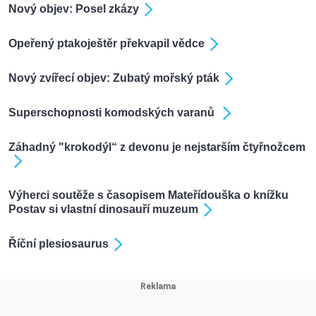
Nový objev: Posel zkázy
Opeřený ptakoještěr překvapil vědce
Nový zvířecí objev: Zubatý mořský pták
Superschopnosti komodských varanů
Záhadný "krokodýl“ z devonu je nejstarším čtyřnožcem
Výherci soutěže s časopisem Mateřídouška o knížku
Postav si vlastní dinosauří muzeum
Říční plesiosaurus