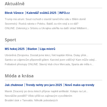
Aktuálně
Blesk Vánoce
Kalendář svátků 2025
INFO.cz
Trump má utrum: Soud rozhodl o stavbě tanečního sálu v Bílém domě
Sezemský: Ruská raketa v Polsku. Babiš za ním stojí a co dál?
ONLINE: Zelenskyj v Srbsku a Ukrajina udeřila na další sklad Wildberri...
Sport
MS hokej 2025
Biatlon
Liga mistrů
Ubráněná Zbrojovka. Dostali jsme lekci, řekl kapitán Klíma. Dulay přek...
Samko se zájemcům připomněl gólem: Karviné jsem vděčný! Kam může odejí...
Fotbalové přestupy ONLINE: Slavný klub chce Mercada, Sparta ale měla n...
Móda a krása
Jak zhubnout
Trendy nehty pro jaro 2025
Nové make-up trendy
Marek Ztracený po dvou letech příprav naplnil amfiteátr: Kolaps na Let...
Nesnášíte pondělí? Vědci přišli se zajímavým vysvětlením
Brutální útok v Tanvaldu: Několik pobodaných