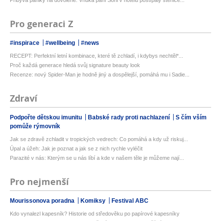
Přibývá paniky na dovolené: Vnuka paní Soni v hotelu poštípaly štěnice...
Pro generaci Z
#inspirace
#wellbeing
#news
RECEPT: Perfektní letní kombinace, které tě zchladí, i kdybys nechtěl*...
Proč každá generace hledá svůj signature beauty look
Recenze: nový Spider-Man je hodně jiný a dospělejší, pomáhá mu i Sadie...
Zdraví
Podpořte dětskou imunitu
Babské rady proti nachlazení
S čím vším
pomůže rýmovník
Jak se zdravě zchladit v tropických vedrech: Co pomáhá a kdy už riskuj...
Úpal a úžeh: Jak je poznat a jak se z nich rychle vyléčit
Parazité v nás: Kterým se u nás líbí a kde v našem těle je můžeme nají...
Pro nejmenší
Mourissonova poradna
Komiksy
Festival ABC
Kdo vynalezl kapesník? Historie od středověku po papírové kapesníky