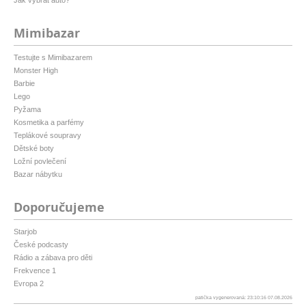
Jak vybrat auto?
Mimibazar
Testujte s Mimibazarem
Monster High
Barbie
Lego
Pyžama
Kosmetika a parfémy
Teplákové soupravy
Dětské boty
Ložní povlečení
Bazar nábytku
Doporučujeme
Starjob
České podcasty
Rádio a zábava pro děti
Frekvence 1
Evropa 2
patička vygenerovaná: 23:10:16 07.08.2026