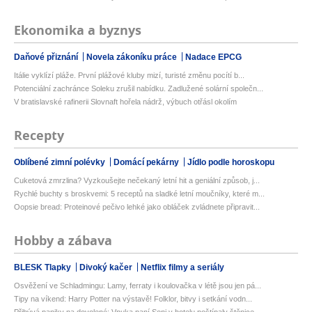
Ekonomika a byznys
Daňové přiznání
Novela zákoníku práce
Nadace EPCG
Itálie vyklízí pláže. První plážové kluby mizí, turisté změnu pocítí b...
Potenciální zachránce Soleku zrušil nabídku. Zadlužené solární společn...
V bratislavské rafinerii Slovnaft hořela nádrž, výbuch otřásl okolím
Recepty
Oblíbené zimní polévky
Domácí pekárny
Jídlo podle horoskopu
Cuketová zmrzlina? Vyzkoušejte nečekaný letní hit a geniální způsob, j...
Rychlé buchty s broskvemi: 5 receptů na sladké letní moučníky, které m...
Oopsie bread: Proteinové pečivo lehké jako obláček zvládnete připravit...
Hobby a zábava
BLESK Tlapky
Divoký kačer
Netflix filmy a seriály
Osvěžení ve Schladmingu: Lamy, ferraty i koulovačka v létě jsou jen pá...
Tipy na víkend: Harry Potter na výstavě! Folklor, bitvy i setkání vodn...