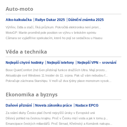
Auto-moto
Alko-kalkulačka
Rallye Dakar 2025
Dálniční známka 2025
Výhřev, čidla a stačí, říká průzkum. Pokročilá elektronika není priori...
MotoGP: Martin proměnil pole position ve výhru v britském sprintu
Câmara se vyjádřil ke spekulacím, které ho pojí se sedačkou u Haasu
Věda a technika
Nejlepší chytré hodinky
Nejlepší telefony
Nejlepší VPN – srovnání
Bose QuietComfort 2nd Gen přebírají funkce dražších Ultra. Mají prosto...
Aktualizujte své Windows 11 Insider do 11. srpna. Pak už vám nebudou f...
Pokračuje záchrana Starshipu. V moři už dva týdny plave monstrum vysok...
Ekonomika a byznys
Daňové přiznání
Novela zákoníku práce
Nadace EPCG
Za státní dluhy Česko platí čtvrté nejvyšší úroky v Evropské unii
Děsivý pohled na českou krajinu. Proč v Česku mizí voda a jak k tomu p...
Emancipace českých miliardářů. Proč Strnad, Křetínský a Komárek nakupu...