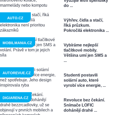
Využijte letní špendlíky
do ...
AUTO.CZ
Výhřev, čidla a stačí,
říká průzkum.
Pokročilá elektronika ...
MOBILMANIA.CZ
Vybíráme nejlepší
tlačítkové mobily.
Většina umí jen SMS a
...
AUTOREVUE.CZ
Studenti postavili
solární auto, které
vyrobí více energie, ...
DIGIARENA.CZ
Revoluce bez čekání.
Snímače LOFIC
dohánějí drahé ...