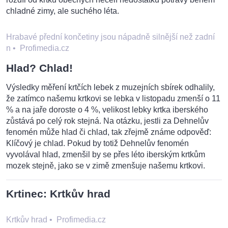
chladné zimy, ale suchého léta.
Hrabavé přední končetiny jsou nápadně silnější než zadní
n
•
Profimedia.cz
Hlad? Chlad!
Výsledky měření krtčích lebek z muzejních sbírek odhalily,
že zatímco našemu krtkovi se lebka v listopadu zmenší o 11
% a na jaře doroste o 4 %, velikost lebky krtka iberského
zůstává po celý rok stejná. Na otázku, jestli za Dehnelův
fenomén může hlad či chlad, tak zřejmě známe odpověď:
Klíčový je chlad. Pokud by totiž Dehnelův fenomén
vyvolával hlad, zmenšil by se přes léto iberským krtkům
mozek stejně, jako se v zimě zmenšuje našemu krtkovi.
Krtinec: Krtkův hrad
Krtkův hrad
•
Profimedia.cz