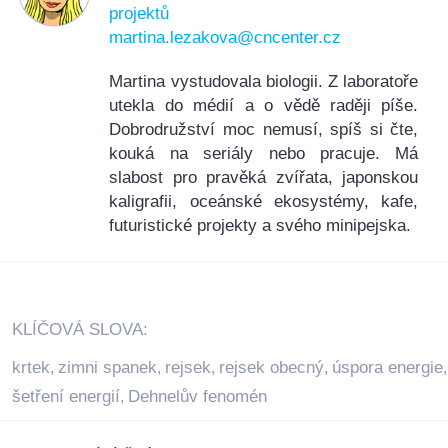
projektů
martina.lezakova@cncenter.cz
Martina vystudovala biologii. Z laboratoře
utekla do médií a o vědě raději píše.
Dobrodružství moc nemusí, spíš si čte,
kouká na seriály nebo pracuje. Má
slabost pro pravěká zvířata, japonskou
kaligrafii, oceánské ekosystémy, kafe,
futuristické projekty a svého minipejska.
KLÍČOVÁ SLOVA:
krtek
zimni spanek
rejsek
rejsek obecný
úspora energie
,
,
,
,
,
šetření energií
Dehnelův fenomén
,