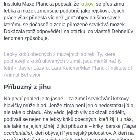
Institutu Maxe Plancka popsali, že
krtkovi
se přes zimu
lebka a mozek zmenšuje podobně jako rejskovi. Jejich
práce však přinesla víc než „jen“ objev dalšího savce,
kterému se dočasně a zcela přirozeně scvrkává mozek.
Dokázala totiž odpovědět i na otázku, co vlastně Dehnelův
fenomén způsobuje.
Lebky krtků obecných z muzejních sbírek. Ty, které
pocházejí z krtků ulovených v zimě, jsou menší než ty
letní
•
Javier Lázaro, Lara Keicher/Max Planck Iinstitute of
Animal Behavior
Příbuzný z jihu
Na první pohled je to jasné – za zimní scvrkávání krtkovy
hlavičky může hlad. Jenže zima není jen o nedostatku jídla,
ale také o chladu. Aby vědci jejich vliv dokázali oddělit,
podívali se nejen na lebky krtků obecných, kteří žijí i u nás,
ale také na jejich jižněji žijící příbuzné – krtky iberské
(Talpa
occidentalis)
, kteří obývají Pyrenejský poloostrov. A kteří na
rozdíl od krtků obecných nečelí nedostatku potravy během