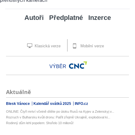
Autoři
Předplatné
Inzerce
Klasická verze
Mobilní verze
VÝBĚR
Aktuálně
Blesk Vánoce
Kalendář svátků 2025
INFO.cz
ONLINE: Čtyři mrtví včetně dítěte po útoku Rusů na Kyjev a Zelenskyj v...
Rozruch v Bulharsku kvůli dronu: Patřil zřejmě Ukrajině, explodoval ki...
Rodinný dům lehl popelem: Shořelo 10 milionů!