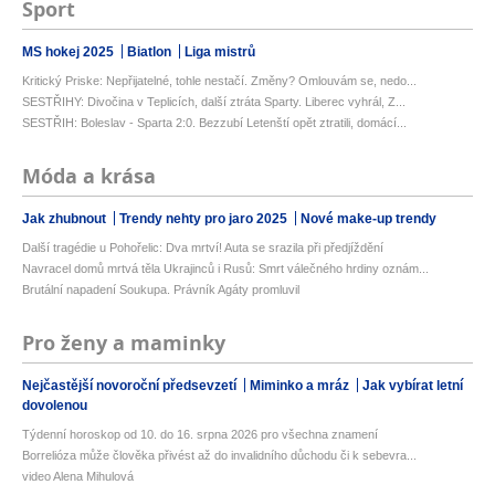
Sport
MS hokej 2025
Biatlon
Liga mistrů
Kritický Priske: Nepřijatelné, tohle nestačí. Změny? Omlouvám se, nedo...
SESTŘIHY: Divočina v Teplicích, další ztráta Sparty. Liberec vyhrál, Z...
SESTŘIH: Boleslav - Sparta 2:0. Bezzubí Letenští opět ztratili, domácí...
Móda a krása
Jak zhubnout
Trendy nehty pro jaro 2025
Nové make-up trendy
Další tragédie u Pohořelic: Dva mrtví! Auta se srazila při předjíždění
Navracel domů mrtvá těla Ukrajinců i Rusů: Smrt válečného hrdiny oznám...
Brutální napadení Soukupa. Právník Agáty promluvil
Pro ženy a maminky
Nejčastější novoroční předsevzetí
Miminko a mráz
Jak vybírat letní
dovolenou
Týdenní horoskop od 10. do 16. srpna 2026 pro všechna znamení
Borrelióza může člověka přivést až do invalidního důchodu či k sebevra...
video Alena Mihulová