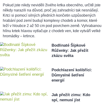
Pokud jste nikdy neviděli živého krtka obecného, určitě jste
někdy narazili na důvod, proč jej zahradníci tak nesnášejí.
Krtci si pomocí silných předních končetin uzpůsobených
hrabání pod zemí budují komplexy chodeb a komor, které
leží v hloubce 2 až 50 cm pod povrchem země. Vyhrabanou
hlínu krtek hlavou vytlačuje z chodeb ven, kde vytváří velké
hromádky – krtince.
Bodlinaté Šípkové
Růženky: Jak přežít
zkázu světa
Podchlazení kolibříci:
Důmyslné šetření
energií
Jak přežít zimu: Kdo
spí, nemusí jíst