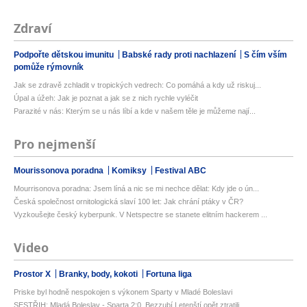
Zdraví
Podpořte dětskou imunitu
Babské rady proti nachlazení
S čím vším
pomůže rýmovník
Jak se zdravě zchladit v tropických vedrech: Co pomáhá a kdy už riskuj...
Úpal a úžeh: Jak je poznat a jak se z nich rychle vyléčit
Parazité v nás: Kterým se u nás líbí a kde v našem těle je můžeme nají...
Pro nejmenší
Mourissonova poradna
Komiksy
Festival ABC
Mourrisonova poradna: Jsem líná a nic se mi nechce dělat: Kdy jde o ún...
Česká společnost ornitologická slaví 100 let: Jak chrání ptáky v ČR?
Vyzkoušejte český kyberpunk. V Netspectre se stanete elitním hackerem ...
Video
Prostor X
Branky, body, kokoti
Fortuna liga
Priske byl hodně nespokojen s výkonem Sparty v Mladé Boleslavi
SESTŘIH: Mladá Boleslav - Sparta 2:0. Bezzubí Letenští opět ztratili. ...