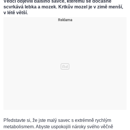
Vědci objevili dalšího savce, kterému se dočasně
scvrkává lebka a mozek. Krtkův mozel je v zimě menší,
v létě větší.
Představte si, že jste malý savec s extrémně rychlým
metabolismem. Abyste uspokojili nároky svého věčně