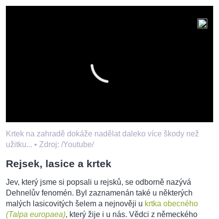
Krtek na zahradě dokáže nadělat daleko více škody než
užitku... •
Zdroj: /Youtube/
Rejsek, lasice a krtek
Jev, který jsme si popsali u rejsků, se odborně nazývá
Dehnelův fenomén. Byl zaznamenán také u některých
malých lasicovitých šelem a nejnověji u
krtka obecného
(Talpa europaea)
, který žije i u nás. Vědci z německého