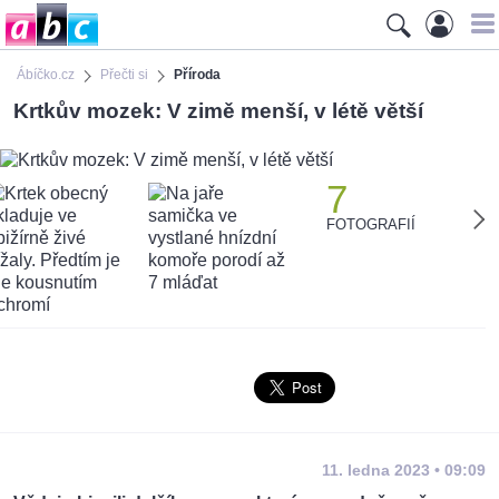
Ábíčko.cz
Přečti si
Příroda
Krtkův mozek: V zimě menší, v létě větší
7
FOTOGRAFIÍ
11. ledna 2023 • 09:09