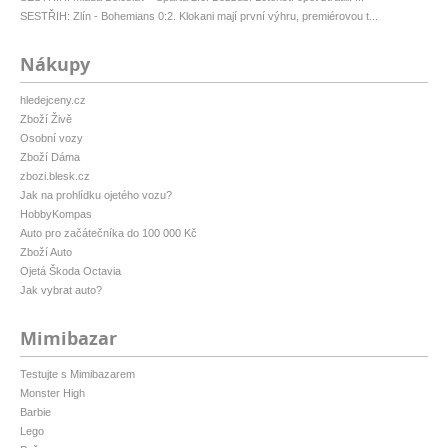
SESTŘIH: Zlín - Bohemians 0:2. Klokani mají první výhru, premiérovou t...
Nákupy
hledejceny.cz
Zboží Živě
Osobní vozy
Zboží Dáma
zbozi.blesk.cz
Jak na prohlídku ojetého vozu?
HobbyKompas
Auto pro začátečníka do 100 000 Kč
Zboží Auto
Ojetá Škoda Octavia
Jak vybrat auto?
Mimibazar
Testujte s Mimibazarem
Monster High
Barbie
Lego