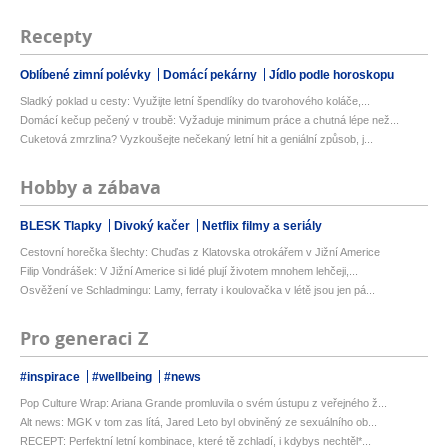
Recepty
Oblíbené zimní polévky
Domácí pekárny
Jídlo podle horoskopu
Sladký poklad u cesty: Využijte letní špendlíky do tvarohového koláče,...
Domácí kečup pečený v troubě: Vyžaduje minimum práce a chutná lépe než...
Cuketová zmrzlina? Vyzkoušejte nečekaný letní hit a geniální způsob, j...
Hobby a zábava
BLESK Tlapky
Divoký kačer
Netflix filmy a seriály
Cestovní horečka šlechty: Chuďas z Klatovska otrokářem v Jižní Americe
Filip Vondrášek: V Jižní Americe si lidé plují životem mnohem lehčeji,...
Osvěžení ve Schladmingu: Lamy, ferraty i koulovačka v létě jsou jen pá...
Pro generaci Z
#inspirace
#wellbeing
#news
Pop Culture Wrap: Ariana Grande promluvila o svém ústupu z veřejného ž...
Alt news: MGK v tom zas lítá, Jared Leto byl obviněný ze sexuálního ob...
RECEPT: Perfektní letní kombinace, které tě zchladí, i kdybys nechtěl*...