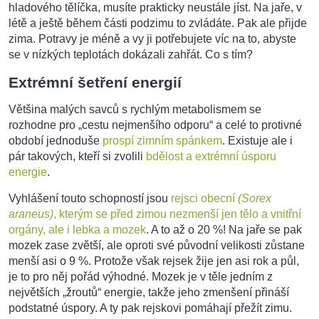
hladového tělíčka, musíte prakticky neustále jíst. Na jaře, v
létě a ještě během části podzimu to zvládáte. Pak ale přijde
zima. Potravy je méně a vy ji potřebujete víc na to, abyste
se v nízkých teplotách dokázali zahřát. Co s tím?
Extrémní šetření energií
Většina malých savců s rychlým metabolismem se
rozhodne pro „cestu nejmenšího odporu“ a celé to protivné
období jednoduše
prospí zimním spánkem
. Existuje ale i
pár takových, kteří si zvolili
bdělost a extrémní úsporu
energie
.
Vyhlášení touto schopností jsou
rejsci obecní
(Sorex
araneus)
, kterým se před zimou nezmenší jen tělo a vnitřní
orgány, ale i lebka a mozek
. A to až o 20 %! Na jaře se pak
mozek zase zvětší, ale oproti své původní velikosti zůstane
menší asi o 9 %. Protože však rejsek žije jen asi rok a půl,
je to pro něj pořád výhodné. Mozek je v těle jedním z
největších „žroutů“ energie, takže jeho zmenšení přináší
podstatné úspory. A ty pak rejskovi pomáhají přežít zimu.