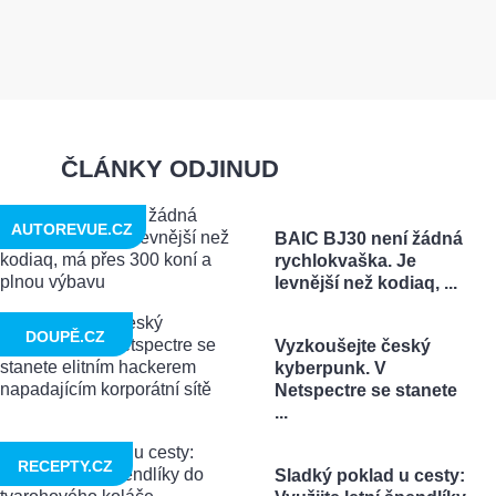
ČLÁNKY ODJINUD
AUTOREVUE.CZ
BAIC BJ30 není žádná
rychlokvaška. Je
levnější než kodiaq, ...
DOUPĚ.CZ
Vyzkoušejte český
kyberpunk. V
Netspectre se stanete
...
RECEPTY.CZ
Sladký poklad u cesty: