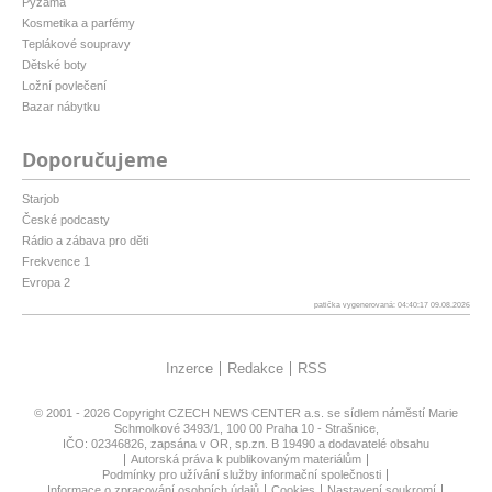
Pyžama
Kosmetika a parfémy
Teplákové soupravy
Dětské boty
Ložní povlečení
Bazar nábytku
Doporučujeme
Starjob
České podcasty
Rádio a zábava pro děti
Frekvence 1
Evropa 2
patička vygenerovaná: 04:40:17 09.08.2026
Inzerce
Redakce
RSS
© 2001 - 2026 Copyright
CZECH NEWS CENTER a.s.
se sídlem náměstí Marie
Schmolkové 3493/1, 100 00 Praha 10 - Strašnice,
IČO: 02346826, zapsána v OR, sp.zn. B 19490 a dodavatelé obsahu
Autorská práva k publikovaným materiálům
Podmínky pro užívání služby informační společnosti
Informace o zpracování osobních údajů
Cookies
Nastavení soukromí