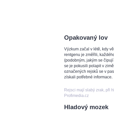
Opakovaný lov
Výzkum začal v létě, kdy vě
rentgenu je změřili, každého
(podobným, jakým se čipují 
se je pokusili polapit v zimě
označených rejsků se v past
získali potřebné informace.
Rejsci mají slabý zrak, při h
Profimedia.cz
Hladový mozek