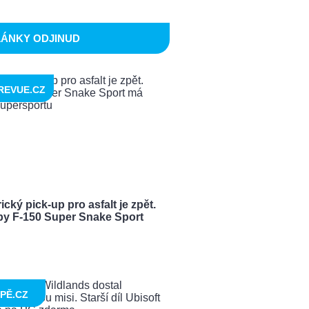
LÁNKY ODJINUD
REVUE.CZ
cký pick-up pro asfalt je zpět.
by F-150 Super Snake Sport
PĚ.CZ