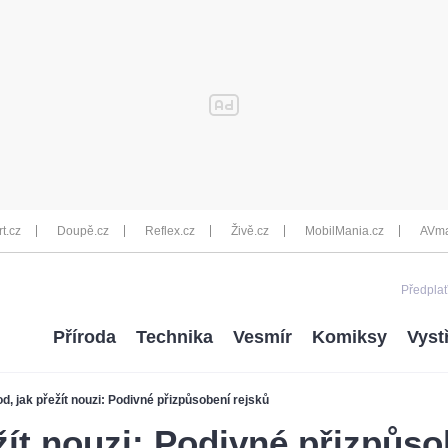
rt.cz
Doupě.cz
Reflex.cz
Živě.cz
MobilMania.cz
AVma
Předplať
Příroda
Technika
Vesmír
Komiksy
Vyst
d, jak přežít nouzi: Podivné přizpůsobení rejsků
žít nouzi: Podivné přizpůso