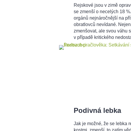
Rejskové jsou v zimě opravd
se zmenší o necelých 18 %.
orgánů nejnáročnější na pří
obratlovců nevídané. Nejen
zmenšovat, ale svou váhu si
v případě kritického nedosta
Podivná lebka
Jak je možné, že se lebka r
kostmi, zmenší, to zatím vě