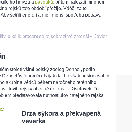
imujícího hmyzu a
pavouků
, přitom nalézají mnohem
ina rejsků toto období přežije. Vděčí za to
by šetřili energií a měli menší spotřebu potravy,
y, o kolik procent se rejsek v zimě zmenší
•
Javier
én
ulém století všiml polský zoolog Dehnel, podle
je Dehnelův fenomén. Nijak dál ho však nestudoval, o
ávno skupina vědců během náročného terénního
ti lovili rejsky obecné do pastí – živolovek. To
blém představovala nutnost ulovit stejného rejska
Drzá sýkora a překvapená
veverka