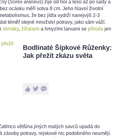
cný (
Sorex araneus
) žije od hor a lesů až po sady a
bez ocásku měří sotva 8 cm. Jeho hlavní životní
 metabolismus, že bez jídla vydrží nanejvýš 2-3
at téměř stejné množství potravy, jako sám váží.
mi
slimáky
,
žížalami
a hmyzími larvami se
příroda
jen
Bodlinaté Šípkové Růženky:
Jak přežít zkázu světa
 Zatímco většina jiných malých savců upadá do
á zásoby potravy, rejskové nic podobného neumějí.