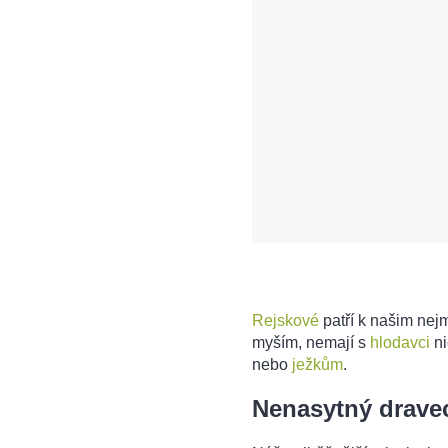
Rejskové
patří k našim ne
myším, nemají s
hlodavci
ni
nebo
ježkům
.
Nenasytný dravec