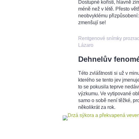
Dostupné kořisti, hlavně z
méně než v létě. Přesto větš
neobvyklému přizpůsobení: A
zmenšují se!
Rentgenové snímky prozradil
Lázaro
Dehnelův fenom
Této zvláštnosti si už v min
kterého se tento jev jmenu
to se pokusila teprve ned
výzkumu. Ve vytipované oblas
samo o sobě není těžké, pro
několikrát za rok.