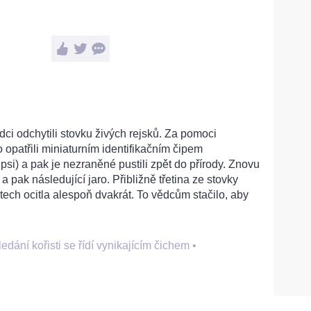
dci odchytili stovku živých rejsků. Za pomoci
 opatřili miniaturním identifikačním čipem
psi) a pak je nezraněné pustili zpět do přírody. Znovu
 a pak následující jaro. Přibližně třetina ze stovky
ech ocitla alespoň dvakrát. To vědcům stačilo, aby
ledání kořisti se řídí vynikajícím čichem
•