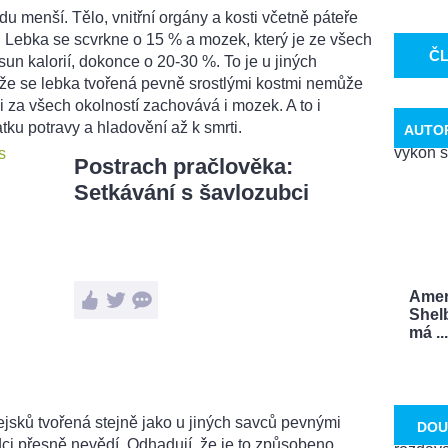
u menší. Tělo, vnitřní orgány a kosti včetně páteře
 Lebka se scvrkne o 15 % a mozek, který je ze všech
Č
sun kalorií, dokonce o 20-30 %. To je u jiných
že se lebka tvořená pevně srostlými kostmi nemůže
 za všech okolností zachovává i mozek. A to i
tku potravy a hladovění až k smrti.
AUTO
Postrach pračlověka:
Setkávání s šavlozubci
Ameri
Shel
má ...
ejsků tvořená stejně jako u jiných savců pevnými
DOU
dci přesně nevědí. Odhadují, že je to způsobeno