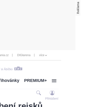
nia.cz
DIGIarena
více
 si Ábíčko
řihovánky
PREMIUM+
Přihlášení
bení rejsků