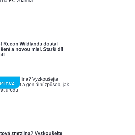
t Recon Wildlands dostal
šení a novou misi. Starší díl
t ...
PTY.CZ
tová zmrzlina? Vyzkoušejte