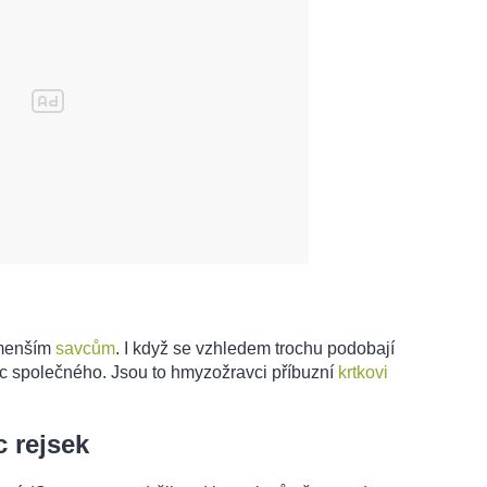
jmenším
savcům
. I když se vzhledem trochu podobají
c společného. Jsou to hmyzožravci příbuzní
krtkovi
 rejsek