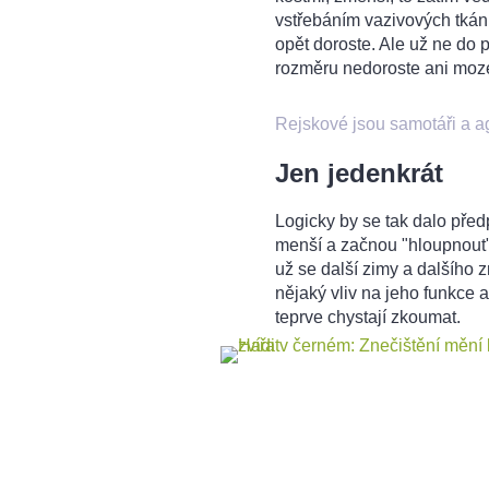
vstřebáním vazivových tkání
opět doroste. Ale už ne do p
rozměru nedoroste ani moz
Rejskové jsou samotáři a ag
Jen jedenkrát
Logicky by se tak dalo před
menší a začnou "hloupnout".
už se další zimy a dalšíh
nějaký vliv na jeho funkce 
teprve chystají zkoumat.