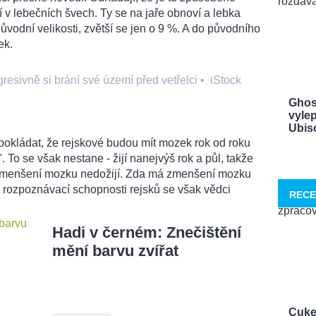
 v lebečních švech. Ty se na jaře obnoví a lebka
ůvodní velikosti, zvětší se jen o 9 %. A do původního
ek.
resivně si brání své území před vetřelci
•
iStock
Ghos
vylep
Ubisof
pokládat, že rejskové budou mít mozek rok od roku
 To se však nestane - žijí nanejvýš rok a půl, takže
o zmenšení mozku nedožijí. Zda má zmenšení mozku
a rozpoznávací schopnosti rejsků se však vědci
RECE
Hadi v černém: Znečištění
mění barvu zvířat
Cuke