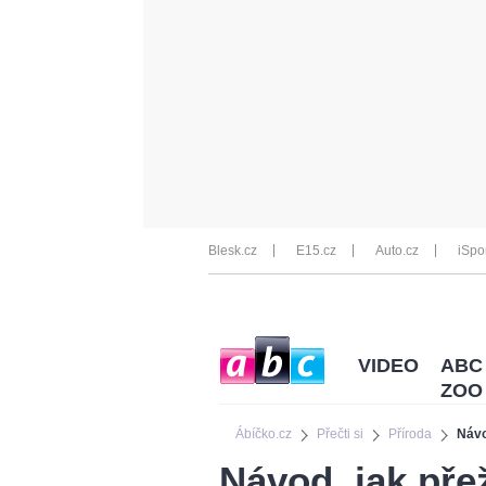
Blesk.cz
E15.cz
Auto.cz
iSpo
VIDEO
ABC
ZOO
Ábíčko.cz
Přečti si
Příroda
Návo
Návod, jak pře