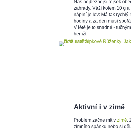
Náš nejběžnější rejsek obe
zahrady. Váží kolem 10 g a 
náplní je lov: Má tak rychlý
hodiny a za den musí spořád
V létě je to snadné - tučný
hemží.
Aktivní i v zimě
Problém začne mít v
zimě
.
zimního spánku nebo si děl