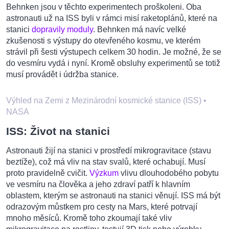
Behnken jsou v těchto experimentech proškoleni. Oba
astronauti už na ISS byli v rámci misí raketoplánů, které na
stanici
dopravily moduly
. Behnken má navíc velké
zkušenosti s výstupy do otevřeného kosmu, ve kterém
strávil při šesti výstupech celkem 30 hodin. Je možné, že se
do vesmíru vydá i nyní. Kromě obsluhy experimentů se totiž
musí provádět i údržba stanice.
Výhled na Zemi z Mezinárodní kosmické stanice (ISS)
•
NASA
ISS: Život na stanici
Astronauti žijí na stanici v prostředí mikrogravitace (stavu
beztíže), což má vliv na stav svalů, které ochabují. Musí
proto pravidelně cvičit.
Výzkum
vlivu dlouhodobého pobytu
ve vesmíru na člověka a jeho zdraví patří k hlavním
oblastem, kterým se astronauti na stanici věnují. ISS má být
odrazovým můstkem pro cesty na Mars, které potrvají
mnoho měsíců. Kromě toho zkoumají také vliv