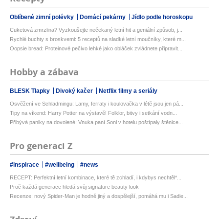
Oblíbené zimní polévky
Domácí pekárny
Jídlo podle horoskopu
Cuketová zmrzlina? Vyzkoušejte nečekaný letní hit a geniální způsob, j...
Rychlé buchty s broskvemi: 5 receptů na sladké letní moučníky, které m...
Oopsie bread: Proteinové pečivo lehké jako obláček zvládnete připravit...
Hobby a zábava
BLESK Tlapky
Divoký kačer
Netflix filmy a seriály
Osvěžení ve Schladmingu: Lamy, ferraty i koulovačka v létě jsou jen pá...
Tipy na víkend: Harry Potter na výstavě! Folklor, bitvy i setkání vodn...
Přibývá paniky na dovolené: Vnuka paní Soni v hotelu poštípaly štěnice...
Pro generaci Z
#inspirace
#wellbeing
#news
RECEPT: Perfektní letní kombinace, které tě zchladí, i kdybys nechtěl*...
Proč každá generace hledá svůj signature beauty look
Recenze: nový Spider-Man je hodně jiný a dospělejší, pomáhá mu i Sadie...