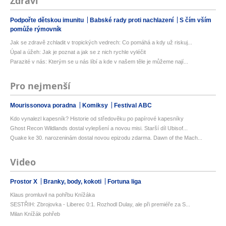
Zdraví
Podpořte dětskou imunitu
Babské rady proti nachlazení
S čím vším
pomůže rýmovník
Jak se zdravě zchladit v tropických vedrech: Co pomáhá a kdy už riskuj...
Úpal a úžeh: Jak je poznat a jak se z nich rychle vyléčit
Parazité v nás: Kterým se u nás líbí a kde v našem těle je můžeme nají...
Pro nejmenší
Mourissonova poradna
Komiksy
Festival ABC
Kdo vynalezl kapesník? Historie od středověku po papírové kapesníky
Ghost Recon Wildlands dostal vylepšení a novou misi. Starší díl Ubisof...
Quake ke 30. narozeninám dostal novou epizodu zdarma. Dawn of the Mach...
Video
Prostor X
Branky, body, kokoti
Fortuna liga
Klaus promluvil na pohřbu Knížáka
SESTŘIH: Zbrojovka - Liberec 0:1. Rozhodl Dulay, ale při premiéře za S...
Milan Knížák pohřeb