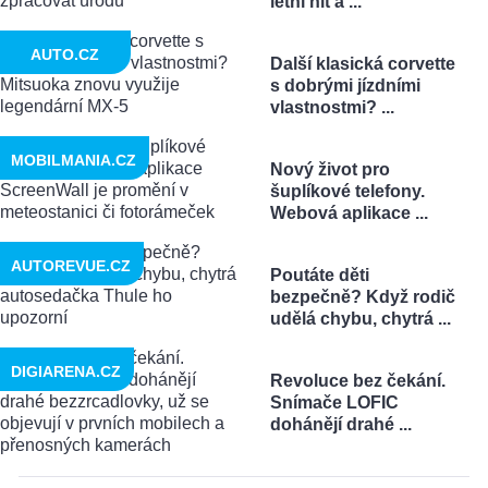
letní hit a ...
AUTO.CZ
Další klasická corvette
s dobrými jízdními
vlastnostmi? ...
MOBILMANIA.CZ
Nový život pro
šuplíkové telefony.
Webová aplikace ...
AUTOREVUE.CZ
Poutáte děti
bezpečně? Když rodič
udělá chybu, chytrá ...
DIGIARENA.CZ
Revoluce bez čekání.
Snímače LOFIC
dohánějí drahé ...