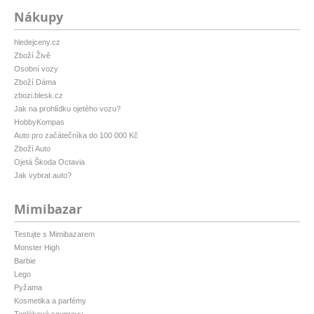
Nákupy
hledejceny.cz
Zboží Živě
Osobní vozy
Zboží Dáma
zbozi.blesk.cz
Jak na prohlídku ojetého vozu?
HobbyKompas
Auto pro začátečníka do 100 000 Kč
Zboží Auto
Ojetá Škoda Octavia
Jak vybrat auto?
Mimibazar
Testujte s Mimibazarem
Monster High
Barbie
Lego
Pyžama
Kosmetika a parfémy
Teplákové soupravy