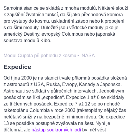
Samotná stanice se skládá z mnoha modulů. Některé slouží
k zajištění životních funkcí, další jako přechodová komora
pro výstupy do kosmu, uskladnění zásob nebo k propojení
s dalšími moduly. Důležité jsou vědecké moduly jako je
americký Destiny, evropský Columbus nebo japonská
soustava modulů Kibo.
Modul Cupola při pohledu z kosmu
•
NASA
Expedice
Od října 2000 je na stanici trvale přítomná posádka složená
z astronautů z USA, Ruska, Evropy, Kanady a Japonska.
Astronauti se střídají v půlročních intervalech. Jednotlivým
posádkám se říká „expedice“. Expedice 1 až 6 se skládaly
ze tříčlenných posádek. Expedice 7 až 12 se po nehodě
raketoplánu Columbia v roce 2003 (raketoplány nějaký čas
nelétaly) snížily na bezpečné minimum dvou. Od expedice
13 se posádka postupně zvyšovala na šest. Nyní je
tříčlenná, ale
nástup soukromých lodí
by měl vést