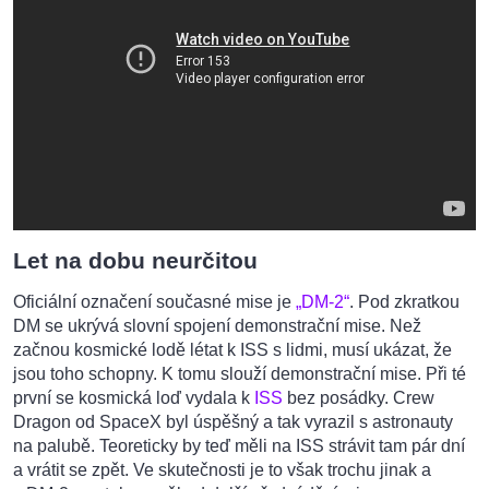
Let na dobu neurčitou
Oficiální označení současné mise je
„DM-2“
. Pod zkratkou
DM se ukrývá slovní spojení demonstrační mise. Než
začnou kosmické lodě létat k ISS s lidmi, musí ukázat, že
jsou toho schopny. K tomu slouží demonstrační mise. Při té
první se kosmická loď vydala k
ISS
bez posádky. Crew
Dragon od SpaceX byl úspěšný a tak vyrazil s astronauty
na palubě. Teoreticky by teď měli na ISS strávit tam pár dní
a vrátit se zpět. Ve skutečnosti je to však trochu jinak a