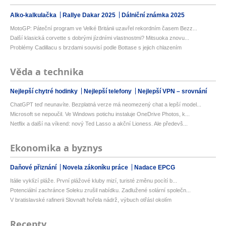
Alko-kalkulačka
Rallye Dakar 2025
Dálniční známka 2025
MotoGP: Páteční program ve Velké Británii uzavřel rekordním časem Bezz...
Další klasická corvette s dobrými jízdními vlastnostmi? Mitsuoka znovu...
Problémy Cadillacu s brzdami souvisí podle Bottase s jejich chlazením
Věda a technika
Nejlepší chytré hodinky
Nejlepší telefony
Nejlepší VPN – srovnání
ChatGPT teď neunavíte. Bezplatná verze má neomezený chat a lepší model...
Microsoft se nepoučil. Ve Windows potichu instaluje OneDrive Photos, k...
Netflix a další na víkend: nový Ted Lasso a akční Lioness. Ale předevš...
Ekonomika a byznys
Daňové přiznání
Novela zákoníku práce
Nadace EPCG
Itálie vyklízí pláže. První plážové kluby mizí, turisté změnu pocítí b...
Potenciální zachránce Soleku zrušil nabídku. Zadlužené solární společn...
V bratislavské rafinerii Slovnaft hořela nádrž, výbuch otřásl okolím
Recepty