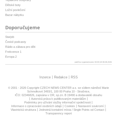
Dětské boty
Ložní povlečení
Bazar nábytku
Doporučujeme
Starjob
České podcasty
Rádio a zábava pro děti
Frekvence 1
Evropa 2
patička vygenerovaná: 00:00:18 08.08.2026
Inzerce
Redakce
RSS
© 2001 - 2026 Copyright
CZECH NEWS CENTER a.s.
se sídlem náměstí Marie
Schmolkové 3493/1, 100 00 Praha 10 - Strašnice,
IČO: 02346826, zapsána v OR, sp.zn. B 19490 a dodavatelé obsahu
Autorská práva k publikovaným materiálům
Podmínky pro užívání služby informační společnosti
Informace o zpracování osobních údajů
Cookies
Nastavení soukromí
Vlastnická struktura
Jednotná kontaktní místa / Single Points od Contact
Transparency report