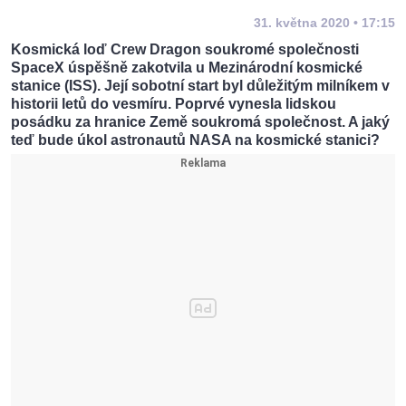
31. května 2020 • 17:15
Kosmická loď Crew Dragon soukromé společnosti
SpaceX úspěšně zakotvila u Mezinárodní kosmické
stanice (ISS). Její sobotní start byl důležitým milníkem v
historii letů do vesmíru. Poprvé vynesla lidskou
posádku za hranice Země soukromá společnost. A jaký
teď bude úkol astronautů NASA na kosmické stanici?