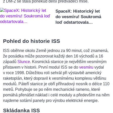
z DM-2 se stala poněkud delší předváděcí mise.
SpaceX: Historický let
do vesmíru! Soukromá
loď odstartovala…
Pohled do historie ISS
ISS oběhne okolo Země jednou za 90 minut, což znamená,
že posádka může pozorovat každý den 16 východů a 16
západů
Slunce
. Kosmická stanice je největším vesmírným
přístavem v historii. První modul ISS se do
vesmíru
vydal
v roce 1998. Důležitou roli sehrál při výstavbě americký
raketoplán, který dopravil k vesmírnému komplexu většinu
modulů. Páteří stanice je obří příhradový nosník o délce 110
metrů. Pohybuje se po něm mechanické rameno, které
pomáhá přenášet náklad i celé moduly a především na něm
najdeme solární panely pro výrobu elektrické energie.
Skládanka ISS