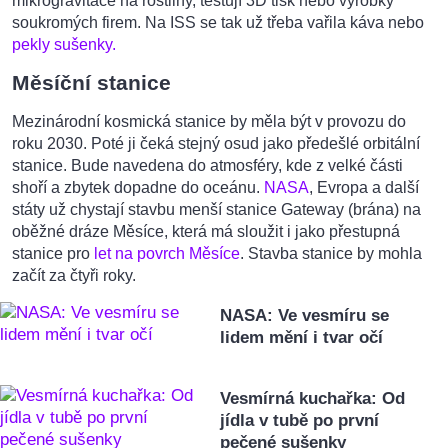
mikrogravitace na rostliny, testují 3D tisk nebo výrobky
soukromých firem. Na ISS se tak už třeba vařila káva nebo
pekly sušenky.
Měsíční stanice
Mezinárodní kosmická stanice by měla být v provozu do
roku 2030. Poté ji čeká stejný osud jako předešlé orbitální
stanice. Bude navedena do atmosféry, kde z velké části
shoří a zbytek dopadne do oceánu.
NASA
, Evropa a další
státy už chystají stavbu menší stanice Gateway (brána) na
oběžné dráze Měsíce, která má sloužit i jako přestupná
stanice pro
let na povrch Měsíce
. Stavba stanice by mohla
začít za čtyři roky.
NASA: Ve vesmíru se
lidem mění i tvar očí
Vesmírná kuchařka: Od
jídla v tubě po první
pečené sušenky