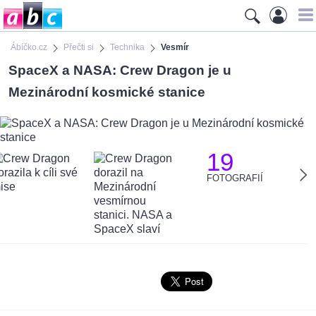
Ábíčko.cz
Přečti si
Technika
Vesmír
SpaceX a NASA: Crew Dragon je u
Mezinárodní kosmické stanice
19
FOTOGRAFIÍ