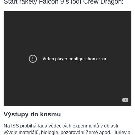
Start rakety Falcon 9 s lodí Crew Dragon:
Výstupy do kosmu
Na ISS probíhá řada vědeckých experimentů v oblasti
vývoje materiálů, biologie, pozorování Země apod. Hurley a