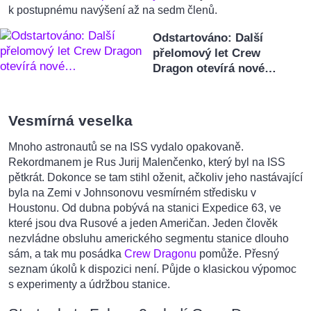
k postupnému navýšení až na sedm členů.
Odstartováno: Další
přelomový let Crew
Dragon otevírá nové…
Vesmírná veselka
Mnoho astronautů se na ISS vydalo opakovaně.
Rekordmanem je Rus Jurij Malenčenko, který byl na ISS
pětkrát. Dokonce se tam stihl oženit, ačkoliv jeho nastávající
byla na Zemi v Johnsonovu vesmírném středisku v
Houstonu. Od dubna pobývá na stanici Expedice 63, ve
které jsou dva Rusové a jeden Američan. Jeden člověk
nezvládne obsluhu amerického segmentu stanice dlouho
sám, a tak mu posádka
Crew Dragonu
pomůže. Přesný
seznam úkolů k dispozici není. Půjde o klasickou výpomoc
s experimenty a údržbou stanice.