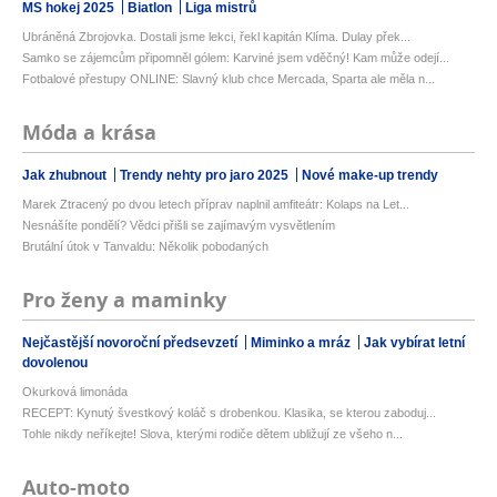
MS hokej 2025
Biatlon
Liga mistrů
Ubráněná Zbrojovka. Dostali jsme lekci, řekl kapitán Klíma. Dulay přek...
Samko se zájemcům připomněl gólem: Karviné jsem vděčný! Kam může odejí...
Fotbalové přestupy ONLINE: Slavný klub chce Mercada, Sparta ale měla n...
Móda a krása
Jak zhubnout
Trendy nehty pro jaro 2025
Nové make-up trendy
Marek Ztracený po dvou letech příprav naplnil amfiteátr: Kolaps na Let...
Nesnášíte pondělí? Vědci přišli se zajímavým vysvětlením
Brutální útok v Tanvaldu: Několik pobodaných
Pro ženy a maminky
Nejčastější novoroční předsevzetí
Miminko a mráz
Jak vybírat letní
dovolenou
Okurková limonáda
RECEPT: Kynutý švestkový koláč s drobenkou. Klasika, se kterou zaboduj...
Tohle nikdy neříkejte! Slova, kterými rodiče dětem ubližují ze všeho n...
Auto-moto