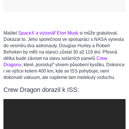
Malitel
SpaceX a vizionář Elon Musk
si může gratulovat.
Dokázal to. Jeho společnost ve spolupráci s NASA vynesla
do vesmíru dva astronauty. Douglas Hurley a Robert
Behnken by měli na stanici zůstat 30 až 119 dní. Přesná
délka bude záviset na stavu solárních panelů
Crew
Dragonu
, které „korodují“ vlivem působení kyslíku. Dokonce
i ve výšce kolem 400 km, kde se ISS pohybuje, není
dokonalé vakuum, ale najdeme tam molekuly vzduchu.
Crew Dragon dorazil k ISS: