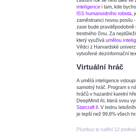
Letošní rok se nesl také v
inteligence
i tam, kde bycho
ISS humanoidního robota
, 
zaměstnanci novou posilu - v
zase bude pravděpodobně s
trestného činu. Za nejdůlež
který využívá
umělou inteli
Vědci z Harvardské univerzi
vytvořené dezinformační tex
Virtuální hráč
A umělá inteligence vstoupil
samotný hráč. Program s ná
hráčů v hazardní karetní hř
DeepMind AI, která svou vy
Starcraft II
. V lednu letošní
je lepší než 99,8% všech hráč
Pluribus to natřel 12 profe