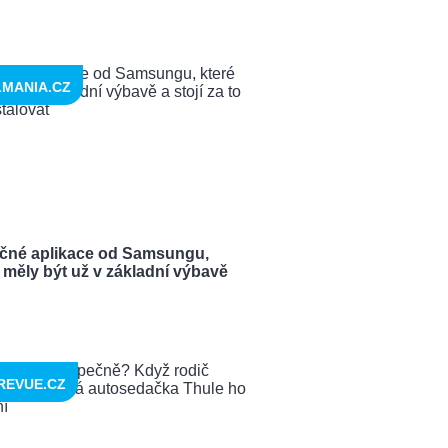
LMANIA.CZ
ečné aplikace od Samsungu,
 měly být už v základní výbavě
REVUE.CZ