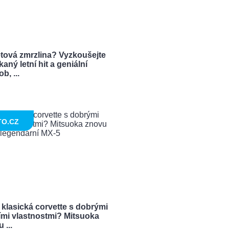
tová zmrzlina? Vyzkoušejte
aný letní hit a geniální
b, ...
TO.CZ
 klasická corvette s dobrými
ími vlastnostmi? Mitsuoka
 ...