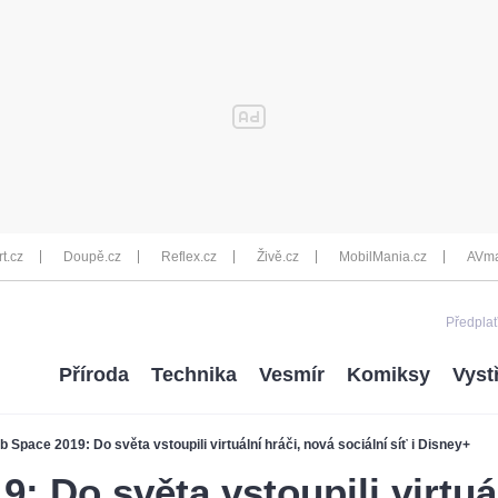
rt.cz
Doupě.cz
Reflex.cz
Živě.cz
MobilMania.cz
AVma
Předplať
Příroda
Technika
Vesmír
Komiksy
Vyst
 Space 2019: Do světa vstoupili virtuální hráči, nová sociální síť i Disney+
: Do světa vstoupili virtuá