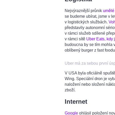
Nejvýraznější průnik
umělé 
se budeme ubírat, jsme v l
v logistických službách.
Vol
představily autonomní séri
v rámci služeb sdílené přep
v rámci sítě
Uber Eats, kdy 
budoucna by se tím mohla 
oblíbený burger z fast food
Uber má za sebou první úsp
V USA byla oficiálně spušt
Wing. Speciální dron je vyb
naložení nebo složení nákl
zboží.
Internet
Google
ohlásil položení no