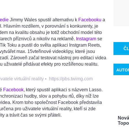
edie
Jimmy Wales spustil alternativu k
Facebooku
a
 Hlavním rozdílem, v porovnání s konkurenty, je
em na kvalitu obsahu je totiž obchodní model této
arech příznivců a nikoliv na reklamě.
Instagram
se
Tik Toku a pustil do světa aplikaci Instgram Reets,
Č
ytvářet max. 15vteřinové videoklipy, které jsou
í. Zároveň začal testovat nástroj pro editaci videa
uživatelé přidávat efekty pro rozšířenou realitu.
AUTO
vatele virtuální reality
•
https://pbs.twimg.com
ké
Facebook
, který spustil aplikaci s názvem Lasso.
ynchronizaci hudby, slov a pohybu rtů, díky níž lze
 videa. Krom toho společnost Facebook představila
rčena pro uživatele virtuální reality, kteří si zde
ty a trávit čas se svými přáteli.
Nová 
Topol