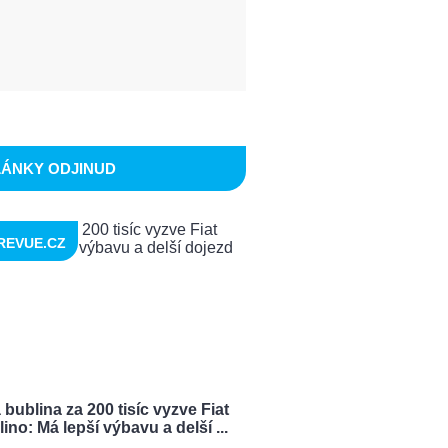
LÁNKY ODJINUD
REVUE.CZ
bublina za 200 tisíc vyzve Fiat
ino: Má lepší výbavu a delší ...