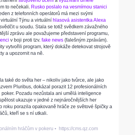
e znamení
strojového učení
a
využívání umělé
m to nečekali.
Rusko poslalo na vesmírnou stanici
jeden z telefonních operátorů má mezi svými
irtuální Týnu a virtuální
hlasová asistentka Alexa
vědčit u soudu. Stala se totiž svědkem závažného
itější zprávu ale považujeme představení programu,
genci
v boji proti tzv.
fake news
(falešným zprávám).
ty vytvořili program, který dokáže detekovat strojově
ty a upozornit na ně.
a také do světa her – nikoliv jako tvůrce, ale jako
zvem Pluribus, dokázal porazit 12 profesionálních
e poker. Pozadu nezůstala ani umělá inteligence
spělost ukazuje v jedné z nejnáročnějších her
ho roku porazila opakovaně hráče ze světové špičky a
ů, kteří se s ní utkali.
sionálním hráčům v pokeru
•
https://cms.qz.com