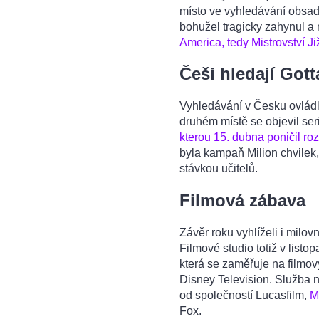
místo ve vyhledávání obsa
bohužel tragicky zahynul a n
America, tedy Mistrovství Ji
Češi hledají Gott
Vyhledávání v Česku ovládl
druhém místě se objevil seri
kterou 15. dubna poničil ro
byla kampaň Milion chvilek
stávkou učitelů.
Filmová zábava
Závěr roku vyhlíželi i milov
Filmové studio totiž v listo
která se zaměřuje na filmov
Disney Television. Služba na
od společností Lucasfilm,
M
Fox.