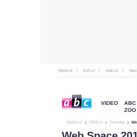
Blesk.cz
E15.cz
Auto.cz
iSpo
VIDEO
ABC
ZOO
Ábíčko.cz
Přečti si
Technika
Web
Web Space 2019