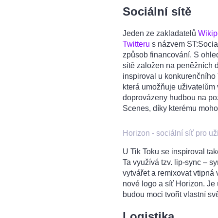
Sociální sítě
Jeden ze zakladatelů
Wikip
Twitteru
s názvem ST:Social.
způsob financování. S ohled
sítě založen na peněžních d
inspiroval u konkurenčního 
která umožňuje uživatelům v
doprovázeny hudbou na pozad
Scenes, díky kterému mohou 
Horizon - sociální síť pro uži
U Tik Toku se inspiroval ta
Ta využívá tzv. lip-sync – s
vytvářet a remixovat vtipná
nové logo a síť Horizon. Je u
budou moci tvořit vlastní svě
Logistika