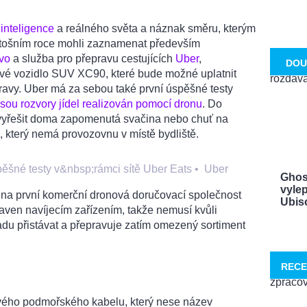
inteligence
a reálného světa a náznak směru, kterým
etošním roce mohli zaznamenat především
vo
a služba pro přepravu cestujících
Uber
,
DOU
ové vozidlo SUV XC90, které bude možné uplatnit
ravy. Uber má za sebou také první úspěšné testy
jsou rozvory jídel realizován pomocí dronu
. Do
vyřešit doma zapomenutá svačina nebo chuť na
u, který nemá provozovnu v místě bydliště.
ěšné testy v&nbsp;rámci sítě Uber Eats
•
Uber
Ghos
vylep
ěna první komerční dronová doručovací společnost
Ubisof
aven navíjecím zařízením, takže nemusí kvůli
adu přistávat a přepravuje zatím omezený sortiment
RECE
vého podmořského kabelu, který nese název