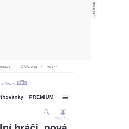
nia.cz
DIGIarena
více
 si Ábíčko
řihovánky
PREMIUM+
Přihlášení
lní hráči, nová