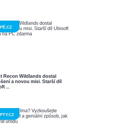
PĚ.CZ
t Recon Wildlands dostal
šení a novou misi. Starší díl
t ...
PTY.CZ