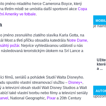
dilo jméno mladého herce Camerona Boyce, který
a třetím místě se umístila další sportovní akce
Copa
žní Ameriky ve fotbale
.
MOBI
a
o jméno zesnulého zlatého slavíka Karla Gotta, na
ál Most a třetí příčku obsadila katedrála N
otre Dame,
zsáhlý požár
. Nejvíce vyhledávanou událostí u nás
, následovaná teroristickým útokem na Srí Lance a
Užit
které
a ...
níci filmů, seriálů a pohádek Studií Walta Disneyho.
padu spustilo vlastní streamovací službu –
Disney+
,
ý a televizní obsah studií Walt Disney Studios a Walt
AUTO
bízí také vlastní tvorbu nebo filmy a televizní seriály
arvel
, National Geographic,
Pixar
a 20th Century