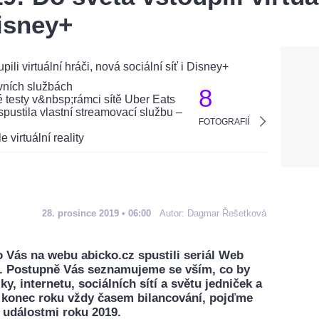
Disney+
8
FOTOGRAFIÍ
28. prosince 2019 • 06:00
Autor:
Dagmar Řešetková
 Vás na webu abicko.cz spustili seriál Web
ě. Postupně Vás seznamujeme se vším, co by
y, internetu, sociálních sítí a světu jedniček a
je konec roku vždy časem bilancování, pojďme
 událostmi roku 2019.