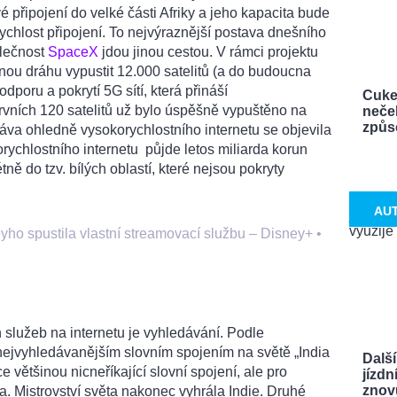
é připojení do velké části Afriky a jeho kapacita bude
ychlost připojení. To nejvýraznější postava dnešního
lečnost
SpaceX
jdou jinou cestou. V rámci projektu
nou dráhu vypustit 12.000 satelitů (a do budoucna
odporu a pokrytí 5G sítí, která přináší
Cuke
Prvních 120 satelitů už bylo úspěšně vypuštěno na
neček
způso
áva ohledně vysokorychlostního internetu se objevila
rychlostního internetu půjde letos miliarda korun
ně do tzv. bílých oblastí, které nejsou pokryty
AU
yho spustila vlastní streamovací službu – Disney+
•
 služeb na internetu je vyhledávání. Podle
 nejvyhledávanějším slovním spojením na světě „India
Další
e většinou nicneříkající slovní spojení, ale pro
jízdn
znovu
ba. Mistrovství světa nakonec vyhrála Indie. Druhé