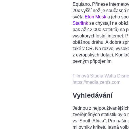
Equiano. Přinese internetov
20x vyšší než je současná r
světa
Elon Musk
a jeho spo
Starlink
se chystají na oběž
pak až 42.000 satelitů) na p
vysokorychlostní internet. 
oběžnou dráhu. A dobrá zpr
také v ČR. Na rozvoj vysoko
z evropských dotací. Konkrét
pevným připojením.
Filmová Studia Walta Disne
https://media.zenfs.com
Vyhledávání
Jednou z nejpoužívanějších
zveřejněných statistik bylo
vs. South Africa“. Pro našinc
milovníky kriketu jasná vol