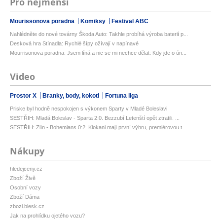
Pro nejmenší
Mourissonova poradna
Komiksy
Festival ABC
Nahlédněte do nové továrny Škoda Auto: Takhle probíhá výroba baterií p...
Desková hra Stínadla: Rychlé šípy ožívají v napínavé
Mourrisonova poradna: Jsem líná a nic se mi nechce dělat: Kdy jde o ún...
Video
Prostor X
Branky, body, kokoti
Fortuna liga
Priske byl hodně nespokojen s výkonem Sparty v Mladé Boleslavi
SESTŘIH: Mladá Boleslav - Sparta 2:0. Bezzubí Letenští opět ztratili. ...
SESTŘIH: Zlín - Bohemians 0:2. Klokani mají první výhru, premiérovou t...
Nákupy
hledejceny.cz
Zboží Živě
Osobní vozy
Zboží Dáma
zbozi.blesk.cz
Jak na prohlídku ojetého vozu?