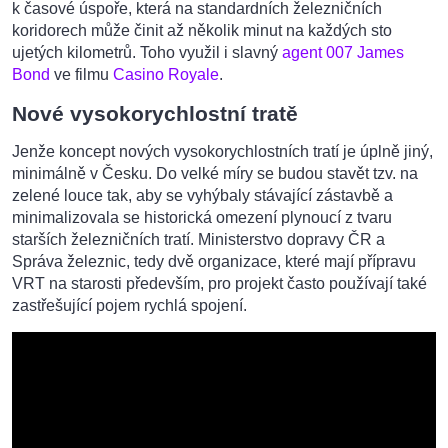
k časové úspoře, která na standardních železničních
koridorech může činit až několik minut na každých sto
ujetých kilometrů. Toho využil i slavný
agent 007 James
Bond
ve filmu
Casino Royale
.
Nové vysokorychlostní tratě
Jenže koncept nových vysokorychlostních tratí je úplně jiný,
minimálně v Česku. Do velké míry se budou stavět tzv. na
zelené louce tak, aby se vyhýbaly stávající zástavbě a
minimalizovala se historická omezení plynoucí z tvaru
starších železničních tratí. Ministerstvo dopravy ČR a
Správa železnic, tedy dvě organizace, které mají přípravu
VRT na starosti především, pro projekt často používají také
zastřešující pojem rychlá spojení.