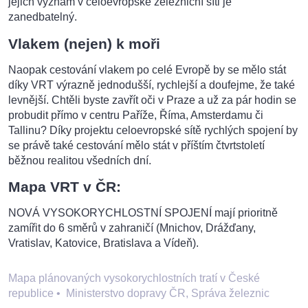
jejich význam v celoevropské železniční síti je
zanedbatelný.
Vlakem (nejen) k moři
Naopak cestování vlakem po celé Evropě by se mělo stát
díky VRT výrazně jednodušší, rychlejší a doufejme, že také
levnější. Chtěli byste zavřít oči v Praze a už za pár hodin se
probudit přímo v centru Paříže, Říma, Amsterdamu či
Tallinu? Díky projektu celoevropské sítě rychlých spojení by
se právě také cestování mělo stát v příštím čtvrtstoletí
běžnou realitou všedních dní.
Mapa VRT v ČR:
NOVÁ VYSOKORYCHLOSTNÍ SPOJENÍ mají prioritně
zamířit do 6 směrů v zahraničí (Mnichov, Drážďany,
Vratislav, Katovice, Bratislava a Vídeň).
Mapa plánovaných vysokorychlostních tratí v České
republice
•
Ministerstvo dopravy ČR, Správa železnic