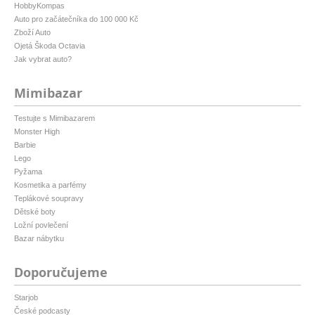
HobbyKompas
Auto pro začátečníka do 100 000 Kč
Zboží Auto
Ojetá Škoda Octavia
Jak vybrat auto?
Mimibazar
Testujte s Mimibazarem
Monster High
Barbie
Lego
Pyžama
Kosmetika a parfémy
Teplákové soupravy
Dětské boty
Ložní povlečení
Bazar nábytku
Doporučujeme
Starjob
České podcasty