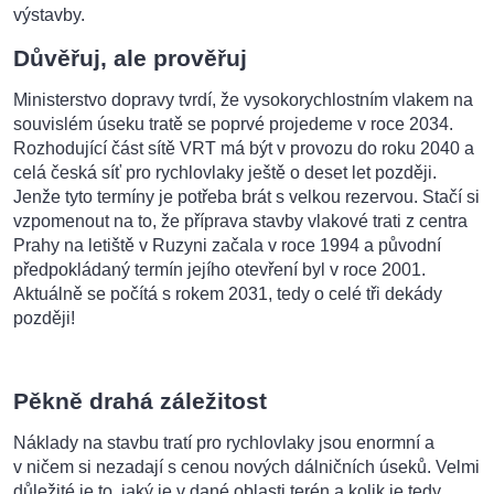
výstavby.
Důvěřuj, ale prověřuj
Ministerstvo dopravy tvrdí, že vysokorychlostním vlakem na
souvislém úseku tratě se poprvé projedeme v roce 2034.
Rozhodující část sítě VRT má být v provozu do roku 2040 a
celá česká síť pro rychlovlaky ještě o deset let později.
Jenže tyto termíny je potřeba brát s velkou rezervou. Stačí si
vzpomenout na to, že příprava stavby vlakové trati z centra
Prahy na letiště v Ruzyni začala v roce 1994 a původní
předpokládaný termín jejího otevření byl v roce 2001.
Aktuálně se počítá s rokem 2031, tedy o celé tři dekády
později!
Pěkně drahá záležitost
Náklady na stavbu tratí pro rychlovlaky jsou enormní a
v ničem si nezadají s cenou nových dálničních úseků. Velmi
důležité je to, jaký je v dané oblasti terén a kolik je tedy