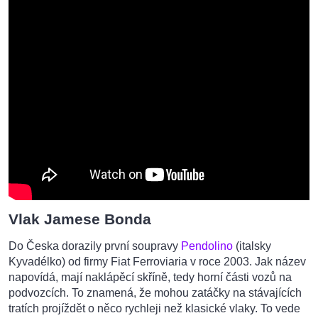
Vlak Jamese Bonda
Do Česka dorazily první soupravy
Pendolino
(italsky
Kyvadélko) od firmy Fiat Ferroviaria v roce 2003. Jak název
napovídá, mají naklápěcí skříně, tedy horní části vozů na
podvozcích. To znamená, že mohou zatáčky na stávajících
tratích projíždět o něco rychleji než klasické vlaky. To vede