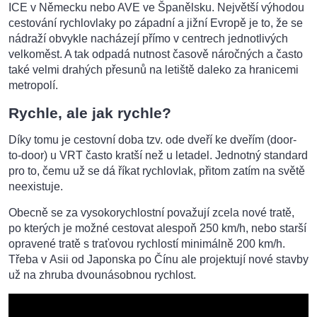
ICE v Německu nebo AVE ve Španělsku. Největší výhodou
cestování rychlovlaky po západní a jižní Evropě je to, že se
nádraží obvykle nacházejí přímo v centrech jednotlivých
velkoměst. A tak odpadá nutnost časově náročných a často
také velmi drahých přesunů na letiště daleko za hranicemi
metropolí.
Rychle, ale jak rychle?
Díky tomu je cestovní doba tzv. ode dveří ke dveřím (door-
to-door) u VRT často kratší než u letadel. Jednotný standard
pro to, čemu už se dá říkat rychlovlak, přitom zatím na světě
neexistuje.
Obecně se za vysokorychlostní považují zcela nové tratě,
po kterých je možné cestovat alespoň 250 km/h, nebo starší
opravené tratě s traťovou rychlostí minimálně 200 km/h.
Třeba v Asii od Japonska po Čínu ale projektují nové stavby
už na zhruba dvounásobnou rychlost.