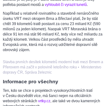
potřeba postavit mostů a
vyhloubit či vyrazit tunelů
.
Například u relativně rovinatého a stavebně nenáročného
úseku VRT mezi okrajem Brna a Břeclaví platí, že by stát
chtěl 39 kilometrů tratě postavit za cenu 23 miliard Kč (590
milionů za jeden kilometr). Naopak VRT Moravská brána o
délce 91 km má stát 96 miliard Kč, tedy více než miliardu za
každý kilometr. Velkou část prostředků by měla uhradit
Evropská unie, která má o rozvoj udržitelné dopravní sítě
obrovský zájem.
Stavba prvních desítek kilometrů moderní trati mezi Brnem a
Přerovem má začít v polovině letošního roku
•
Ministerstvo
dopravy ČR, Správa železnic
Informace pro všechny
Ten, kdo se chce o projektech vysokorychlostních tratí
v Česku dozvědět více, má šanci nejen na oficiálních
webových stránkách
vrtky.cz
, ale také ve dvou kamenných