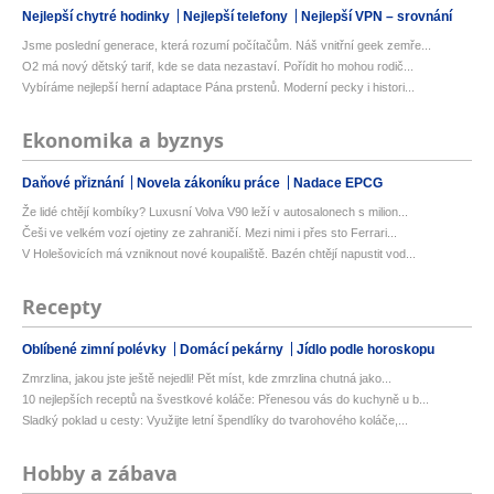
Nejlepší chytré hodinky
Nejlepší telefony
Nejlepší VPN – srovnání
Jsme poslední generace, která rozumí počítačům. Náš vnitřní geek zemře...
O2 má nový dětský tarif, kde se data nezastaví. Pořídit ho mohou rodič...
Vybíráme nejlepší herní adaptace Pána prstenů. Moderní pecky i histori...
Ekonomika a byznys
Daňové přiznání
Novela zákoníku práce
Nadace EPCG
Že lidé chtějí kombíky? Luxusní Volva V90 leží v autosalonech s milion...
Češi ve velkém vozí ojetiny ze zahraničí. Mezi nimi i přes sto Ferrari...
V Holešovicích má vzniknout nové koupaliště. Bazén chtějí napustit vod...
Recepty
Oblíbené zimní polévky
Domácí pekárny
Jídlo podle horoskopu
Zmrzlina, jakou jste ještě nejedli! Pět míst, kde zmrzlina chutná jako...
10 nejlepších receptů na švestkové koláče: Přenesou vás do kuchyně u b...
Sladký poklad u cesty: Využijte letní špendlíky do tvarohového koláče,...
Hobby a zábava