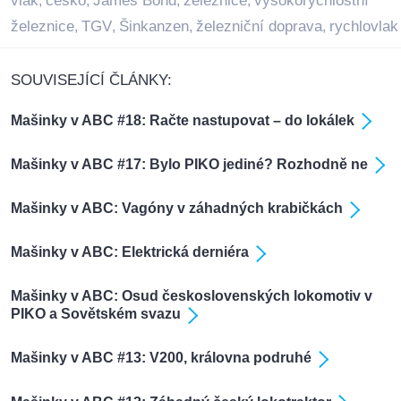
vlak
cesko
James Bond
železnice
vysokorychlostní
,
,
,
,
železnice
TGV
Šinkanzen
železniční doprava
rychlovlak
,
,
,
,
SOUVISEJÍCÍ ČLÁNKY:
Mašinky v ABC #18: Račte nastupovat – do lokálek
Mašinky v ABC #17: Bylo PIKO jediné? Rozhodně ne
Mašinky v ABC: Vagóny v záhadných krabičkách
Mašinky v ABC: Elektrická derniéra
Mašinky v ABC: Osud československých lokomotiv v
PIKO a Sovětském svazu
Mašinky v ABC #13: V200, královna podruhé