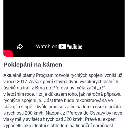
Poklepání na kámen
Aktuálně platný Program rozvoje rychlých spojení vznikl už
v roce 2017. Avšak první stavba dvou vysokorychlostních
úseků na trati z Brna do Přerova by měla začít „až“
v letošním roce. I to je důkazem toho, jak náročná příprava
rychlých spojení je. Část tratě bude rekonstruována ve
stávající stopě, i kvůli tomu se zatím na tomto úseku počítá
s rychlostí 200 km/h. Naopak z Přerova do Ostravy by nové
vlaky měly svištět až rychlostí 320 km/h. Právě tu experti
vypočetli jako ideální s ohledem na finanční náročnost