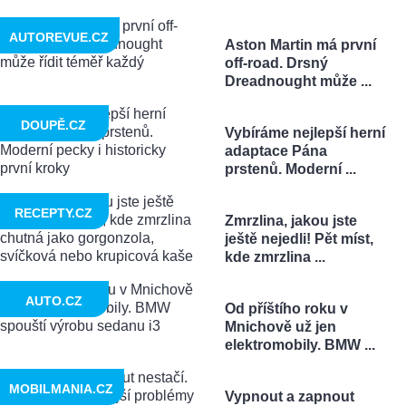
AUTOREVUE.CZ
Aston Martin má první
off-road. Drsný
Dreadnought může ...
DOUPĚ.CZ
Vybíráme nejlepší herní
adaptace Pána
prstenů. Moderní ...
RECEPTY.CZ
Zmrzlina, jakou jste
ještě nejedli! Pět míst,
kde zmrzlina ...
AUTO.CZ
Od příštího roku v
Mnichově už jen
elektromobily. BMW ...
MOBILMANIA.CZ
Vypnout a zapnout