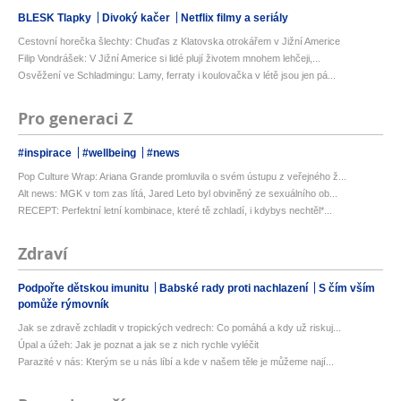
BLESK Tlapky
Divoký kačer
Netflix filmy a seriály
Cestovní horečka šlechty: Chuďas z Klatovska otrokářem v Jižní Americe
Filip Vondrášek: V Jižní Americe si lidé plují životem mnohem lehčeji,...
Osvěžení ve Schladmingu: Lamy, ferraty i koulovačka v létě jsou jen pá...
Pro generaci Z
#inspirace
#wellbeing
#news
Pop Culture Wrap: Ariana Grande promluvila o svém ústupu z veřejného ž...
Alt news: MGK v tom zas lítá, Jared Leto byl obviněný ze sexuálního ob...
RECEPT: Perfektní letní kombinace, které tě zchladí, i kdybys nechtěl*...
Zdraví
Podpořte dětskou imunitu
Babské rady proti nachlazení
S čím vším
pomůže rýmovník
Jak se zdravě zchladit v tropických vedrech: Co pomáhá a kdy už riskuj...
Úpal a úžeh: Jak je poznat a jak se z nich rychle vyléčit
Parazité v nás: Kterým se u nás líbí a kde v našem těle je můžeme nají...