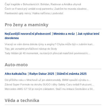
Čapí tragédie v Bohuslavicích: Bohdan, Radovan a Amálka uhynuli
Čech ve Francii prý umlátil svoji partnerku: Zadržet ho musela zásahov...
Pawlowské ujely nervy: Halina nařčena z podvodu!
Pro ženy a maminky
Nejčastější novoroční předsevzetí
Miminko a mráz
Jak vybírat letní
dovolenou
Vracejí se vám doma dokola rýmy a angíny? Chyba může být v zubním kart...
Tipy, jak usnadnit prvňáčkovi nástup do školy
Tady hlídám já! 40 momentek, na kterých převzali mateřské povinnosti k...
Auto-moto
Alko-kalkulačka
Rallye Dakar 2025
Dálniční známka 2025
Od příštího roku v Mnichově už jen elektromobily. BMW spouští výrobu s...
Závod Super Formule na okruhu SUGO i díky Safety Caru ovládl Fukuzumi....
Mercedes-AMG GT 53 je novým základem. Stačí mu imitace šestiválce a 54...
Věda a technika