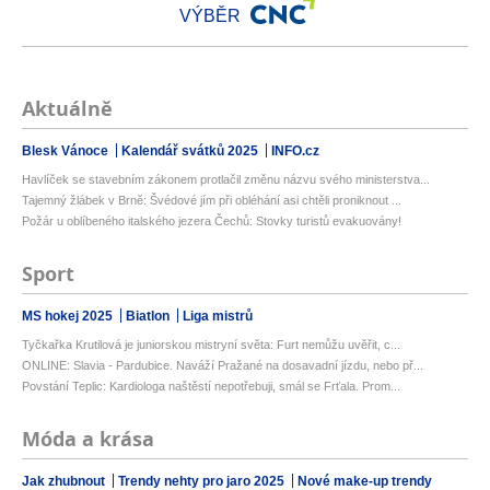
VÝBĚR
Aktuálně
Blesk Vánoce
Kalendář svátků 2025
INFO.cz
Havlíček se stavebním zákonem protlačil změnu názvu svého ministerstva...
Tajemný žlábek v Brně: Švédové jím při obléhání asi chtěli proniknout ...
Požár u oblíbeného italského jezera Čechů: Stovky turistů evakuovány!
Sport
MS hokej 2025
Biatlon
Liga mistrů
Tyčkařka Krutilová je juniorskou mistryní světa: Furt nemůžu uvěřit, c...
ONLINE: Slavia - Pardubice. Naváží Pražané na dosavadní jízdu, nebo př...
Povstání Teplic: Kardiologa naštěstí nepotřebuji, smál se Frťala. Prom...
Móda a krása
Jak zhubnout
Trendy nehty pro jaro 2025
Nové make-up trendy