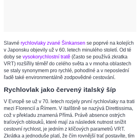
Slavné
rychlovlaky zvané Šinkansen
se poprvé na kolejích
v Japonsku objevily už v 60. letech minulého století. Od té
doby se
vysokorychlostní tratě
(často se používá zkratka
VRT) rozšířily téměř do celého světa a v mnoha oblastech
se staly synonymem pro rychlé, pohodlné a v neposlední
řadě také environmentálně zodpovědné cestování.
Rychlovlak jako červený italský šíp
V Evropě se už v 70. letech rozjely první rychlovlaky na trati
mezi Florencií a Římem. V italštině se nazývá Direttissima,
což v překladu znamená Přímá. Právě absence ostrých
traťových oblouků, které mají za následek nutnost snížit
cestovní rychlost, je jedním z klíčových parametrů VRT.
Zkrátka a jednoduše platí, že čím rovnější trať postavíte, tím