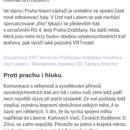
informačních centrech.
Ve stanici Praha hlavní nádraží je umístěno ve spodní části
nové odbavovací haly. V Ústí nad Labem se pak nachází
specializované „íčko“ týkající se především trati
s označením RS 4, tedy Praha-Drážďany. Na další místa,
která jsou nebo brzy budou stavbou vysokorychlostních tratí
dotčena, pak vyráží také pojízdný VRTmobil.
Vizualizace VRT terminálu Podřipsko nedaleko Roudnice
nad Labem
•
Ministerstvo dopravy ČR, Správa železnic
Proti prachu i hluku
Komunikace s veřejností a vysvětlování přínosů
vysokorychlostních tratí pro lidi i celou naši zemi totiž patří
mezi největší výzvy při jejich výstavbě. Ze své podstaty totiž
zlepšují zejména dopravní obslužnost velkých měst. A to
navíc jen některých. S tím, že by rychlá spojení mířila
například do Liberce, Karlových Varů, Českých Budějovic či
Zlína, se zatím nepočítá. Přestože se jedná o krajská města,