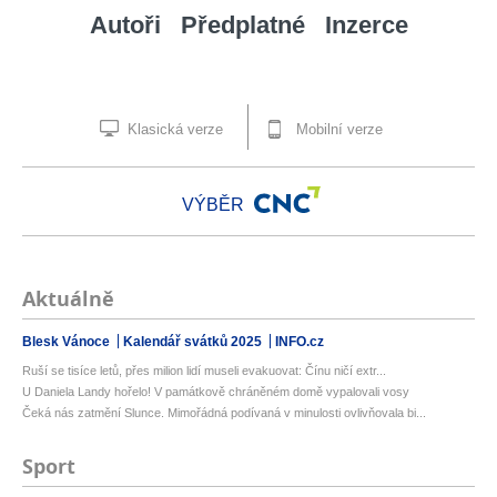
Autoři
Předplatné
Inzerce
Klasická verze
Mobilní verze
VÝBĚR
Aktuálně
Blesk Vánoce
Kalendář svátků 2025
INFO.cz
Ruší se tisíce letů, přes milion lidí museli evakuovat: Čínu ničí extr...
U Daniela Landy hořelo! V památkově chráněném domě vypalovali vosy
Čeká nás zatmění Slunce. Mimořádná podívaná v minulosti ovlivňovala bi...
Sport