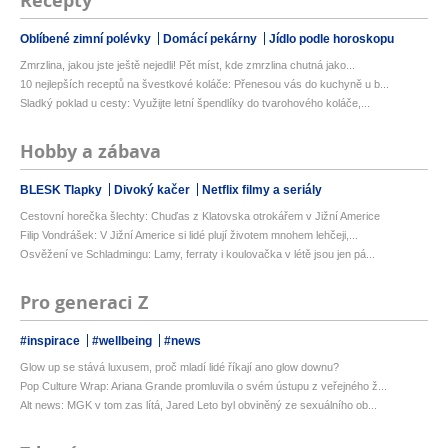
Recepty
Oblíbené zimní polévky
Domácí pekárny
Jídlo podle horoskopu
Zmrzlina, jakou jste ještě nejedli! Pět míst, kde zmrzlina chutná jako...
10 nejlepších receptů na švestkové koláče: Přenesou vás do kuchyně u b...
Sladký poklad u cesty: Využijte letní špendlíky do tvarohového koláče,...
Hobby a zábava
BLESK Tlapky
Divoký kačer
Netflix filmy a seriály
Cestovní horečka šlechty: Chuďas z Klatovska otrokářem v Jižní Americe
Filip Vondrášek: V Jižní Americe si lidé plují životem mnohem lehčeji,...
Osvěžení ve Schladmingu: Lamy, ferraty i koulovačka v létě jsou jen pá...
Pro generaci Z
#inspirace
#wellbeing
#news
Glow up se stává luxusem, proč mladí lidé říkají ano glow downu?
Pop Culture Wrap: Ariana Grande promluvila o svém ústupu z veřejného ž...
Alt news: MGK v tom zas lítá, Jared Leto byl obviněný ze sexuálního ob...