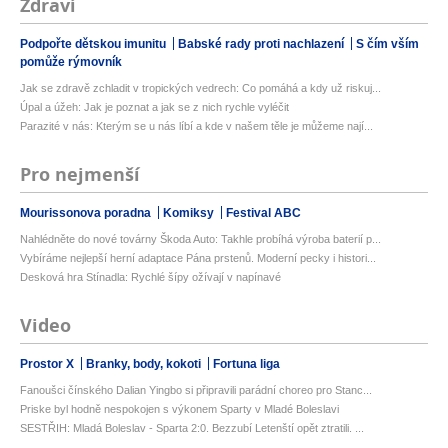
Zdraví
Podpořte dětskou imunitu
Babské rady proti nachlazení
S čím vším
pomůže rýmovník
Jak se zdravě zchladit v tropických vedrech: Co pomáhá a kdy už riskuj...
Úpal a úžeh: Jak je poznat a jak se z nich rychle vyléčit
Parazité v nás: Kterým se u nás líbí a kde v našem těle je můžeme nají...
Pro nejmenší
Mourissonova poradna
Komiksy
Festival ABC
Nahlédněte do nové továrny Škoda Auto: Takhle probíhá výroba baterií p...
Vybíráme nejlepší herní adaptace Pána prstenů. Moderní pecky i histori...
Desková hra Stínadla: Rychlé šípy ožívají v napínavé
Video
Prostor X
Branky, body, kokoti
Fortuna liga
Fanoušci čínského Dalian Yingbo si připravili parádní choreo pro Stanc...
Priske byl hodně nespokojen s výkonem Sparty v Mladé Boleslavi
SESTŘIH: Mladá Boleslav - Sparta 2:0. Bezzubí Letenští opět ztratili. ...