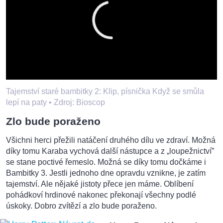
Tajemství staré bambitky 2: Klip, písnička Když se smůla
lepí na paty •
Zdroj: Bioscop
Zlo bude poraženo
Všichni herci přežili natáčení druhého dílu ve zdraví. Možná
díky tomu Karaba vychová další nástupce a z „loupežnictví”
se stane poctivé řemeslo. Možná se díky tomu dočkáme i
Bambitky 3. Jestli jednoho dne opravdu vznikne, je zatím
tajemství. Ale nějaké jistoty přece jen máme. Oblíbení
pohádkoví hrdinové nakonec překonají všechny podlé
úskoky. Dobro zvítězí a zlo bude poraženo.