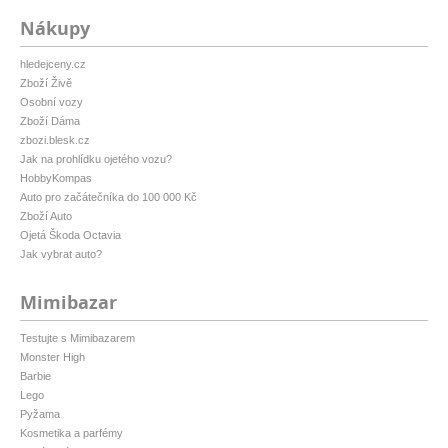
Nákupy
hledejceny.cz
Zboží Živě
Osobní vozy
Zboží Dáma
zbozi.blesk.cz
Jak na prohlídku ojetého vozu?
HobbyKompas
Auto pro začátečníka do 100 000 Kč
Zboží Auto
Ojetá Škoda Octavia
Jak vybrat auto?
Mimibazar
Testujte s Mimibazarem
Monster High
Barbie
Lego
Pyžama
Kosmetika a parfémy