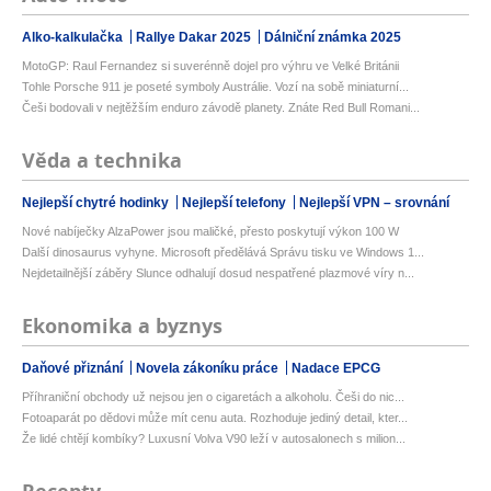
Alko-kalkulačka
Rallye Dakar 2025
Dálniční známka 2025
MotoGP: Raul Fernandez si suverénně dojel pro výhru ve Velké Británii
Tohle Porsche 911 je poseté symboly Austrálie. Vozí na sobě miniaturní...
Češi bodovali v nejtěžším enduro závodě planety. Znáte Red Bull Romani...
Věda a technika
Nejlepší chytré hodinky
Nejlepší telefony
Nejlepší VPN – srovnání
Nové nabíječky AlzaPower jsou maličké, přesto poskytují výkon 100 W
Další dinosaurus vyhyne. Microsoft předělává Správu tisku ve Windows 1...
Nejdetailnější záběry Slunce odhalují dosud nespatřené plazmové víry n...
Ekonomika a byznys
Daňové přiznání
Novela zákoníku práce
Nadace EPCG
Příhraniční obchody už nejsou jen o cigaretách a alkoholu. Češi do nic...
Fotoaparát po dědovi může mít cenu auta. Rozhoduje jediný detail, kter...
Že lidé chtějí kombíky? Luxusní Volva V90 leží v autosalonech s milion...