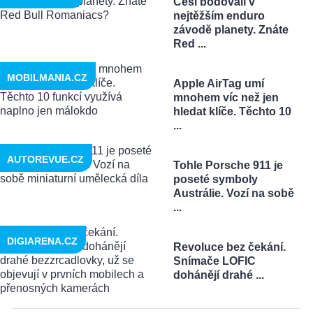
Češi bodovali v
nejtěžším enduro
závodě planety. Znáte
Red ...
MOBILMANIA.CZ
Apple AirTag umí
mnohem víc než jen
hledat klíče. Těchto 10
...
AUTOREVUE.CZ
Tohle Porsche 911 je
poseté symboly
Austrálie. Vozí na sobě
...
DIGIARENA.CZ
Revoluce bez čekání.
Snímače LOFIC
dohánějí drahé ...