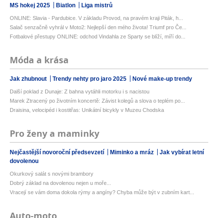
MS hokej 2025
Biatlon
Liga mistrů
ONLINE: Slavia - Pardubice. V základu Provod, na pravém kraji Piták, h...
Salač senzačně vyhrál v Moto2: Nejlepší den mého života! Triumf pro Če...
Fotbalové přestupy ONLINE: odchod Vindahla ze Sparty se blíží, míří do...
Móda a krása
Jak zhubnout
Trendy nehty pro jaro 2025
Nové make-up trendy
Další poklad z Dunaje: Z bahna vytáhli motorku i s nacistou
Marek Ztracený po životním koncertě: Závist kolegů a slova o teplém po...
Draisina, velocipéd i kostitřas: Unikátní bicykly v Muzeu Chodska
Pro ženy a maminky
Nejčastější novoroční předsevzetí
Miminko a mráz
Jak vybírat letní
dovolenou
Okurkový salát s novými brambory
Dobrý základ na dovolenou nejen u moře...
Vracejí se vám doma dokola rýmy a angíny? Chyba může být v zubním kart...
Auto-moto