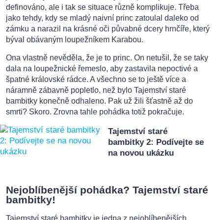
definováno, ale i tak se situace různě komplikuje. Třeba
jako tehdy, kdy se mladý naivní princ zatoulal daleko od
zámku a narazil na krásné oči půvabné dcery hrnčíře, který
býval obávaným loupežníkem Karabou.
Ona vlastně nevěděla, že je to princ. On netušil, že se taky
dala na loupežnické řemeslo, aby zastavila nepoctivé a
špatné královské rádce. A všechno se to ještě více a
náramně zábavně popletlo, než bylo Tajemství staré
bambitky konečně odhaleno. Pak už žili šťastně až do
smrti? Skoro. Zrovna tahle pohádka totiž pokračuje.
Tajemství staré
bambitky 2: Podívejte se
na novou ukázku
Nejoblíbenější pohádka? Tajemství staré
bambitky!
Tajemství staré bambitky je jedna z nejoblíbenějších