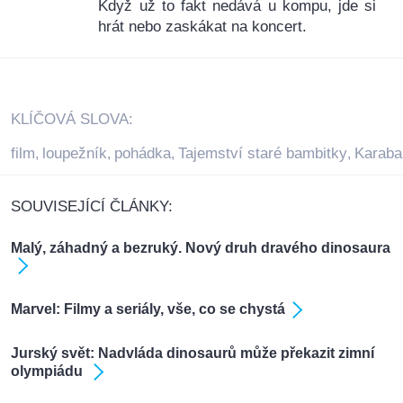
Když už to fakt nedává u kompu, jde si
hrát nebo zaskákat na koncert.
KLÍČOVÁ SLOVA:
film
loupežník
pohádka
Tajemství staré bambitky
Karaba
,
,
,
,
SOUVISEJÍCÍ ČLÁNKY:
Malý, záhadný a bezruký. Nový druh dravého dinosaura
Marvel: Filmy a seriály, vše, co se chystá
Jurský svět: Nadvláda dinosaurů může překazit zimní
olympiádu