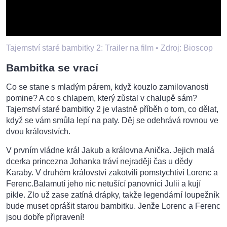
Tajemství staré bambitky 2: Trailer na film •
Zdroj: Bioscop
Bambitka se vrací
Co se stane s mladým párem, když kouzlo zamilovanosti
pomine? A co s chlapem, který zůstal v chalupě sám?
Tajemství staré bambitky 2 je vlastně příběh o tom, co dělat,
když se vám smůla lepí na paty. Děj se odehrává rovnou ve
dvou královstvích.
V prvním vládne král Jakub a královna Anička. Jejich malá
dcerka princezna Johanka tráví nejraději čas u dědy
Karaby. V druhém království zakotvili pomstychtiví Lorenc a
Ferenc.Balamutí jeho nic netušící panovnici Julii a kují
pikle. Zlo už zase zatíná drápky, takže legendární loupežník
bude muset oprášit starou bambitku. Jenže Lorenc a Ferenc
jsou dobře připravení!