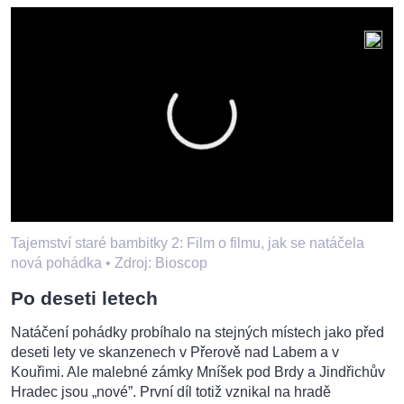
Tajemství staré bambitky 2: Film o filmu, jak se natáčela
nová pohádka •
Zdroj: Bioscop
Po deseti letech
Natáčení pohádky probíhalo na stejných místech jako před
deseti lety ve skanzenech v Přerově nad Labem a v
Kouřimi. Ale malebné zámky Mníšek pod Brdy a Jindřichův
Hradec jsou „nové”. První díl totiž vznikal na hradě