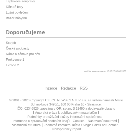
Teplákové soupravy
Dětské boty
Ložní povlečení
Bazar nábytku
Doporučujeme
Starjob
České podcasty
Rádio a zábava pro děti
Frekvence 1
Evropa 2
patička vygenerovaná: 15:00:27 09.08.2026
Inzerce
Redakce
RSS
© 2001 - 2026 Copyright
CZECH NEWS CENTER a.s.
se sídlem náměstí Marie
Schmolkové 3493/1, 100 00 Praha 10 - Strašnice,
IČO: 02346826, zapsána v OR, sp.zn. B 19490 a dodavatelé obsahu
Autorská práva k publikovaným materiálům
Podmínky pro užívání služby informační společnosti
Informace o zpracování osobních údajů
Cookies
Nastavení soukromí
Vlastnická struktura
Jednotná kontaktní místa / Single Points od Contact
Transparency report