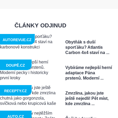
ČLÁNKY ODJINUD
AUTOREVUE.CZ
Obytňák s duší
sporťáku? Atlantis
Carbon 4x4 staví na ...
DOUPĚ.CZ
Vybíráme nejlepší herní
adaptace Pána
prstenů. Moderní ...
RECEPTY.CZ
Zmrzlina, jakou jste
ještě nejedli! Pět míst,
kde zmrzlina ...
AUTO.CZ