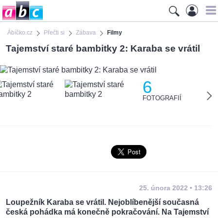
Ábíčko.cz
Přečti si
Zábava
Filmy
Tajemství staré bambitky 2: Karaba se vrátil
6
FOTOGRAFIÍ
25. února 2022 • 13:26
Loupežník Karaba se vrátil. Nejoblíbenější současná
česká pohádka má konečně pokračování. Na Tajemství