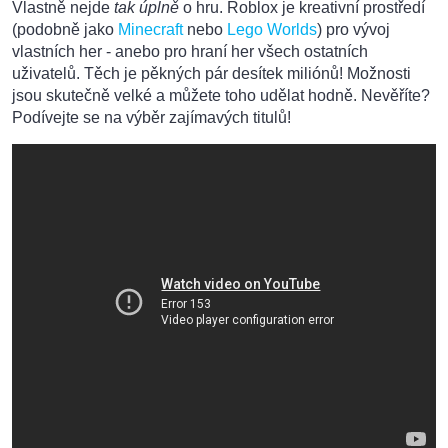
Vlastně nejde
tak úplně
o hru. Roblox je kreativní prostředí
(podobně jako
Minecraft
nebo
Lego Worlds
) pro vývoj
vlastních her - anebo pro hraní her všech ostatních
uživatelů. Těch je pěkných pár desítek miliónů! Možnosti
jsou skutečně velké a můžete toho udělat hodně. Nevěříte?
Podívejte se na výběr zajímavých titulů!