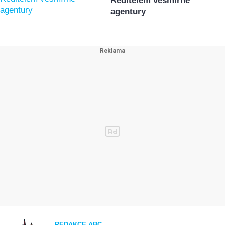
Ředitelem vesmírné
agentury
REDAKCE ABC