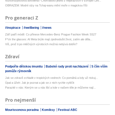
Nízkorozpočtová dovolená? Chorvatsko jedno z nejdražších v Evropě! Lev...
OBRAZEM: Modré slzy na Tchaj-wanu mění moře v magickou říši
Pro generaci Z
#inspirace
#wellbeing
#news
Září patří módě: Co přinese Mercedes-Benz Prague Fashion Week SS27
F*ck the glasses: AI Meta brýle mají zjednodušit život, zatím ale děla...
Víš, proč ti po mléčných výrobcích možná nebývá dobře?
Zdraví
Podpořte dětskou imunitu
Babské rady proti nachlazení
S čím vším
pomůže rýmovník
Jak se zdravě zchladit v tropických vedrech: Co pomáhá a kdy už riskuj...
Úpal a úžeh: Jak je poznat a jak se z nich rychle vyléčit
Parazité v nás: Kterým se u nás líbí a kde v našem těle je můžeme nají...
Pro nejmenší
Mourissonova poradna
Komiksy
Festival ABC