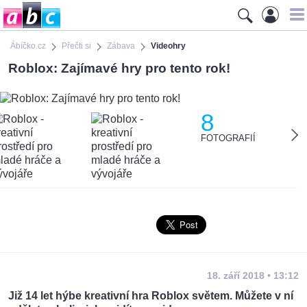
Ábíčko.cz
Přečti si
Zábava
Videohry
Roblox: Zajímavé hry pro tento rok!
8
FOTOGRAFIÍ
18. září 2018 • 13:12
Již 14 let hýbe kreativní hra Roblox světem. Můžete v ní