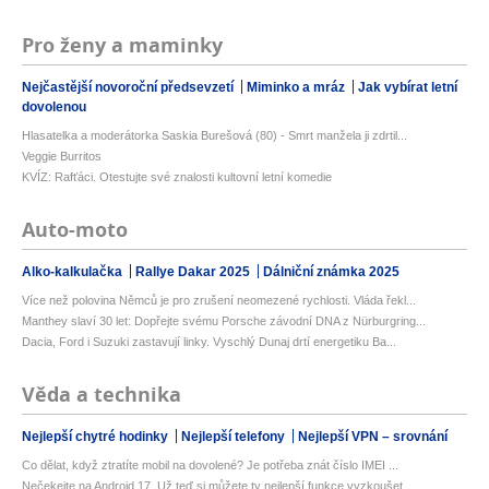
Pro ženy a maminky
Nejčastější novoroční předsevzetí
Miminko a mráz
Jak vybírat letní
dovolenou
Hlasatelka a moderátorka Saskia Burešová (80) - Smrt manžela ji zdrtil...
Veggie Burritos
KVÍZ: Rafťáci. Otestujte své znalosti kultovní letní komedie
Auto-moto
Alko-kalkulačka
Rallye Dakar 2025
Dálniční známka 2025
Více než polovina Němců je pro zrušení neomezené rychlosti. Vláda řekl...
Manthey slaví 30 let: Dopřejte svému Porsche závodní DNA z Nürburgring...
Dacia, Ford i Suzuki zastavují linky. Vyschlý Dunaj drtí energetiku Ba...
Věda a technika
Nejlepší chytré hodinky
Nejlepší telefony
Nejlepší VPN – srovnání
Co dělat, když ztratíte mobil na dovolené? Je potřeba znát číslo IMEI ...
Nečekejte na Android 17. Už teď si můžete ty nejlepší funkce vyzkoušet...