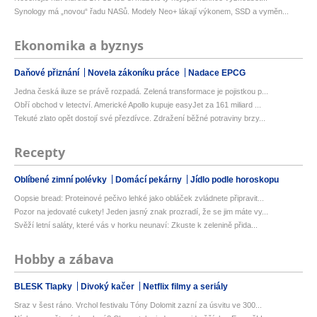
Synology má „novou“ řadu NASů. Modely Neo+ lákají výkonem, SSD a vyměn...
Ekonomika a byznys
Daňové přiznání
Novela zákoníku práce
Nadace EPCG
Jedna česká iluze se právě rozpadá. Zelená transformace je pojistkou p...
Obří obchod v letectví. Americké Apollo kupuje easyJet za 161 miliard ...
Tekuté zlato opět dostojí své přezdívce. Zdražení běžné potraviny brzy...
Recepty
Oblíbené zimní polévky
Domácí pekárny
Jídlo podle horoskopu
Oopsie bread: Proteinové pečivo lehké jako obláček zvládnete připravit...
Pozor na jedovaté cukety! Jeden jasný znak prozradí, že se jim máte vy...
Svěží letní saláty, které vás v horku neunaví: Zkuste k zelenině přida...
Hobby a zábava
BLESK Tlapky
Divoký kačer
Netflix filmy a seriály
Sraz v šest ráno. Vrchol festivalu Tóny Dolomit zazní za úsvitu ve 300...