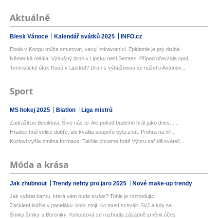
Aktuálně
Blesk Vánoce
Kalendář svátků 2025
INFO.cz
Ebola v Kongu může zmutovat, varují zdravotníci. Epidemie je prý druhá...
Německá média: Výbušný dron v Lipsku nesl Semtex. Případ převzala spol...
Teroristický útok Rusů v Lipsku!? Dron s výbušninou se našel u Antonov...
Sport
MS hokej 2025
Biatlon
Liga mistrů
Zadražil po Besiktasi: Štve nás to. Ale pokud budeme hrát jako dnes......
Hradec hrál velice dobře, ale kvalita soupeře byla znát. Prohra na hři...
Kozlovi vyšla změna formace: Takhle chceme hrát! Výhru zařídili sváteč...
Móda a krása
Jak zhubnout
Trendy nehty pro jaro 2025
Nové make-up trendy
Jak vybrat barvu, která vám bude slušet? Tohle je rozhodující
Zasklení lodžie v paneláku: kolik stojí, co musí schválit SVJ a kdy se...
Šmiky šmiky u Bereniky. Kohoutová se rozhodla zásadně změnit účes