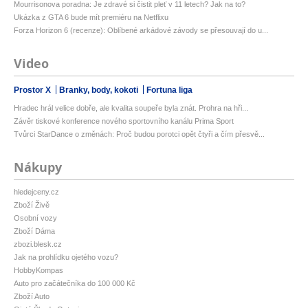
Mourrisonova poradna: Je zdravé si čistit pleť v 11 letech? Jak na to?
Ukázka z GTA 6 bude mít premiéru na Netflixu
Forza Horizon 6 (recenze): Oblíbené arkádové závody se přesouvají do u...
Video
Prostor X
Branky, body, kokoti
Fortuna liga
Hradec hrál velice dobře, ale kvalita soupeře byla znát. Prohra na hři...
Závěr tiskové konference nového sportovního kanálu Prima Sport
Tvůrci StarDance o změnách: Proč budou porotci opět čtyři a čím přesvě...
Nákupy
hledejceny.cz
Zboží Živě
Osobní vozy
Zboží Dáma
zbozi.blesk.cz
Jak na prohlídku ojetého vozu?
HobbyKompas
Auto pro začátečníka do 100 000 Kč
Zboží Auto