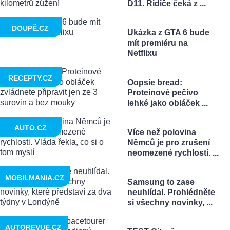
D11. Řidiče čeká z ...
DOUPĚ.CZ
Ukázka z GTA 6 bude
mít premiéru na
Netflixu
RECEPTY.CZ
Oopsie bread:
Proteinové pečivo
lehké jako obláček ...
AUTO.CZ
Více než polovina
Němců je pro zrušení
neomezené rychlosti. ...
MOBILMANIA.CZ
Samsung to zase
neuhlídal. Prohlédněte
si všechny novinky, ...
AUTOREVUE.CZ