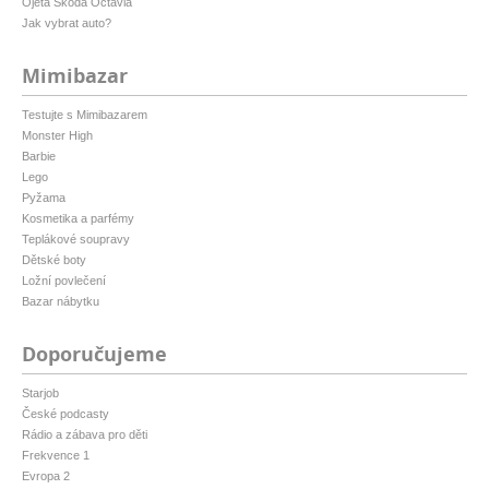
Ojetá Škoda Octavia
Jak vybrat auto?
Mimibazar
Testujte s Mimibazarem
Monster High
Barbie
Lego
Pyžama
Kosmetika a parfémy
Teplákové soupravy
Dětské boty
Ložní povlečení
Bazar nábytku
Doporučujeme
Starjob
České podcasty
Rádio a zábava pro děti
Frekvence 1
Evropa 2