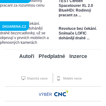
TEST Citroën
Spacetourer XL 2.0
BlueHDi: Rodinný
pracant za ...
DIGIARENA.CZ
Revoluce bez čekání.
Snímače LOFIC
dohánějí drahé ...
Autoři
Předplatné
Inzerce
Klasická verze
Mobilní verze
VÝBĚR