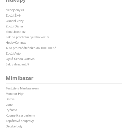
hledejceny.cz
Zboží Živě
Osobní vozy
Zboží Dáma
zbozi.blesk.cz
Jak na prohlídku ojetého vozu?
HobbyKompas
Auto pro začátečníka do 100 000 Kč
Zboží Auto
Ojetá Škoda Octavia
Jak vybrat auto?
Mimibazar
Testujte s Mimibazarem
Monster High
Barbie
Lego
Pyžama
Kosmetika a parfémy
Teplákové soupravy
Dětské boty