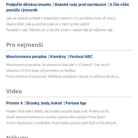
Podpořte dětskou imunitu
Babské rady proti nachlazení
S čím vším
pomůže rýmovník
Jak se zdravě zchladit v tropických vedrech: Co pomáhá a kdy už riskuj...
Úpal a úžeh: Jak je poznat a jak se z nich rychle vyléčit
Parazité v nás: Kterým se u nás líbí a kde v našem těle je můžeme nají...
Pro nejmenší
Mourissonova poradna
Komiksy
Festival ABC
Mourrisonova poradna: Je zdravé si čistit pleť v 11 letech? Jak na to?
Ukázka z GTA 6 bude mít premiéru na Netflixu
Forza Horizon 6 (recenze): Oblíbené arkádové závody se přesouvají do u...
Video
Prostor X
Branky, body, kokoti
Fortuna liga
Hradec hrál velice dobře, ale kvalita soupeře byla znát. Prohra na hři...
Závěr tiskové konference nového sportovního kanálu Prima Sport
Tvůrci StarDance o změnách: Proč budou porotci opět čtyři a čím přesvě...
Nákupy