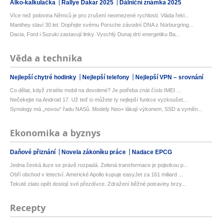
Alko-kalkulačka
Rallye Dakar 2025
Dálniční známka 2025
Více než polovina Němců je pro zrušení neomezené rychlosti. Vláda řekl...
Manthey slaví 30 let: Dopřejte svému Porsche závodní DNA z Nürburgring...
Dacia, Ford i Suzuki zastavují linky. Vyschlý Dunaj drtí energetiku Ba...
Věda a technika
Nejlepší chytré hodinky
Nejlepší telefony
Nejlepší VPN – srovnání
Co dělat, když ztratíte mobil na dovolené? Je potřeba znát číslo IMEI ...
Nečekejte na Android 17. Už teď si můžete ty nejlepší funkce vyzkoušet...
Synology má „novou“ řadu NASů. Modely Neo+ lákají výkonem, SSD a vyměn...
Ekonomika a byznys
Daňové přiznání
Novela zákoníku práce
Nadace EPCG
Jedna česká iluze se právě rozpadá. Zelená transformace je pojistkou p...
Obří obchod v letectví. Americké Apollo kupuje easyJet za 161 miliard ...
Tekuté zlato opět dostojí své přezdívce. Zdražení běžné potraviny brzy...
Recepty