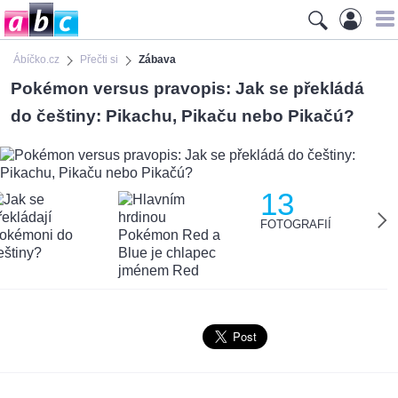
Ábíčko.cz
Přečti si
Zábava
Pokémon versus pravopis: Jak se překládá
do češtiny: Pikachu, Pikaču nebo Pikačú?
13
FOTOGRAFIÍ