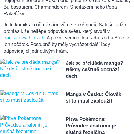
nejlepším trenérem Pokémonů, přičemž se setká s Pikachu,
Bulbasaurem, Charmanderem, Snorlaxem nebo třeba
Rakeťáky.
Je to komiks, o němž sám tvůrce Pokémonů, Satoši Tadžiri,
prohlásil, že nejlépe odpovídá světu, který stvořil v
počítačových hrách
. A pozor, sedmidílná řada Red a Blue je
jen začátek. Postupně by měly vycházet další řady
odpovídající jednotlivým hrám.
Jak se překládá manga?
Někdy češtině dochází
dech
Manga v Česku: Člověk
si to musí zasloužit
Pitva Pokémona:
Průvodce anatomií je
slušná řezničina