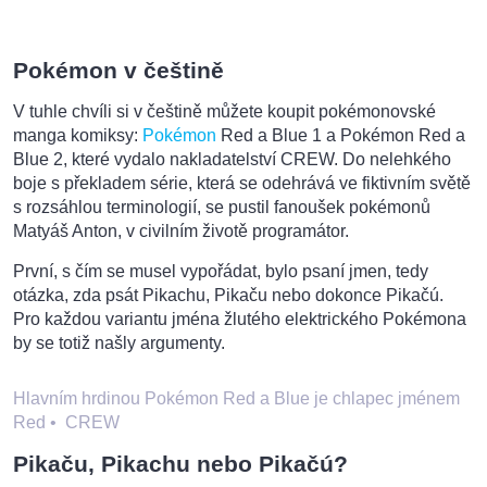
Pokémon v češtině
V tuhle chvíli si v češtině můžete koupit pokémonovské
manga komiksy:
Pokémon
Red a Blue 1 a Pokémon Red a
Blue 2, které vydalo nakladatelství CREW. Do nelehkého
boje s překladem série, která se odehrává ve fiktivním světě
s rozsáhlou terminologií, se pustil fanoušek pokémonů
Matyáš Anton, v civilním životě programátor.
První, s čím se musel vypořádat, bylo psaní jmen, tedy
otázka, zda psát Pikachu, Pikaču nebo dokonce Pikačú.
Pro každou variantu jména žlutého elektrického Pokémona
by se totiž našly argumenty.
Hlavním hrdinou Pokémon Red a Blue je chlapec jménem
Red
•
CREW
Pikaču, Pikachu nebo Pikačú?