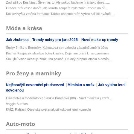
Zadražil po Besiktasi: Štve nás to. Ale pokud budeme hrát jako dnes......
Hradec hrál velice dobře, ale kvalita soupeře byla znát. Prohra na hři...
Kozlovi vyšla změna formace: Takhle chceme hrát! Výhru zařídili sváteč...
Móda a krása
Jak zhubnout
Trendy nehty pro jaro 2025
Nové make-up trendy
Šmiky šmiky u Bereniky. Kohoutová se rozhodla zásadně změnit účes
Kuchař Kašpárek slavil po boku krásky: Dojemné přání k narozeninám
Šokující video ukazuje zkázu na palubě: Prudký propad letadla o desítk...
Pro ženy a maminky
Nejčastější novoroční předsevzetí
Miminko a mráz
Jak vybírat letní
dovolenou
Hlasatelka a moderátorka Saskia Burešová (80) - Smrt manžela ji zdrtil...
Veggie Burritos
KVÍZ: Rafťáci. Otestujte své znalosti kultovní letní komedie
Auto-moto