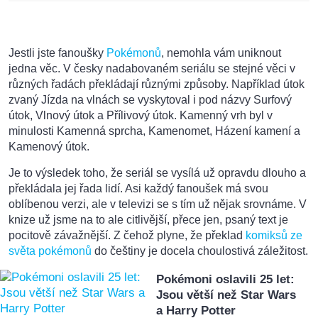
Jestli jste fanoušky
Pokémonů
, nemohla vám uniknout
jedna věc. V česky nadabovaném seriálu se stejné věci v
různých řadách překládají různými způsoby. Například útok
zvaný Jízda na vlnách se vyskytoval i pod názvy Surfový
útok, Vlnový útok a Přílivový útok. Kamenný vrh byl v
minulosti Kamenná sprcha, Kamenomet, Házení kamení a
Kamenový útok.
Je to výsledek toho, že seriál se vysílá už opravdu dlouho a
překládala jej řada lidí. Asi každý fanoušek má svou
oblíbenou verzi, ale v televizi se s tím už nějak srovnáme. V
knize už jsme na to ale citlivější, přece jen, psaný text je
pocitově závažnější. Z čehož plyne, že překlad
komiksů ze
světa pokémonů
do češtiny je docela choulostivá záležitost.
Pokémoni oslavili 25 let:
Jsou větší než Star Wars
a Harry Potter