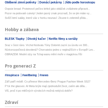
Oblíbené zimní polévky
Domácí pekárny
Jídlo podle horoskopu
Oopsie bread: Proteinové pečivo lehké jako obláček zvládnete připravit...
Pozor na jedovaté cukety! Jeden jasný znak prozradí, že se jim máte vy...
Svěží letní saláty, které vás v horku neunaví: Zkuste k zelenině přida...
Hobby a zábava
BLESK Tlapky
Divoký kačer
Netflix filmy a seriály
Sraz v šest ráno. Vrchol festivalu Tóny Dolomit zazní za úsvitu ve 300...
Nízkorozpočtová dovolená? Chorvatsko jedno z nejdražších v Evropě! Lev...
OBRAZEM: Modré slzy na Tchaj-wanu mění moře v magickou říši
Pro generaci Z
#inspirace
#wellbeing
#news
Září patří módě: Co přinese Mercedes-Benz Prague Fashion Week SS27
F*ck the glasses: AI Meta brýle mají zjednodušit život, zatím ale děla...
Víš, proč ti po mléčných výrobcích možná nebývá dobře?
Zdraví