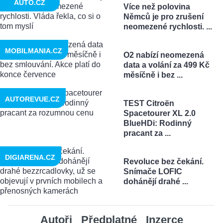
AUTO.CZ
Více než polovina
Němců je pro zrušení
neomezené rychlosti. ...
MOBILMANIA.CZ
O2 nabízí neomezená
data a volání za 499 Kč
měsíčně i bez ...
AUTOREVUE.CZ
TEST Citroën
Spacetourer XL 2.0
BlueHDi: Rodinný
pracant za ...
DIGIARENA.CZ
Revoluce bez čekání.
Snímače LOFIC
dohánějí drahé ...
Autoři
Předplatné
Inzerce