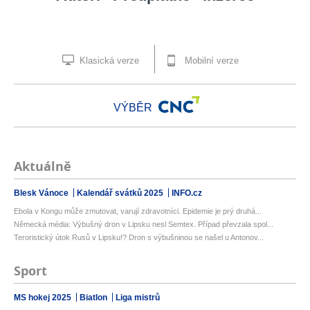
Klasická verze
Mobilní verze
VÝBĚR
Aktuálně
Blesk Vánoce
Kalendář svátků 2025
INFO.cz
Ebola v Kongu může zmutovat, varují zdravotníci. Epidemie je prý druhá...
Německá média: Výbušný dron v Lipsku nesl Semtex. Případ převzala spol...
Teroristický útok Rusů v Lipsku!? Dron s výbušninou se našel u Antonov...
Sport
MS hokej 2025
Biatlon
Liga mistrů