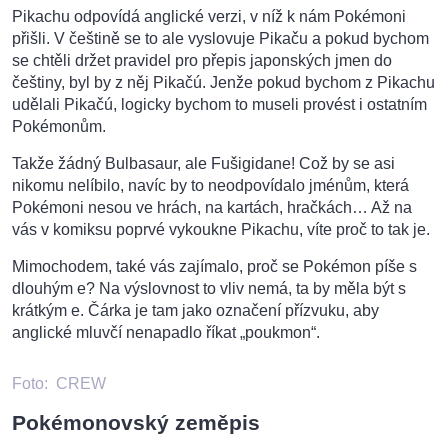
Pikachu odpovídá anglické verzi, v níž k nám Pokémoni
přišli. V češtině se to ale vyslovuje Pikaču a pokud bychom
se chtěli držet pravidel pro přepis japonských jmen do
češtiny, byl by z něj Pikačú. Jenže pokud bychom z Pikachu
udělali Pikačú, logicky bychom to museli provést i ostatním
Pokémonům.
Takže žádný Bulbasaur, ale Fušigidane! Což by se asi
nikomu nelíbilo, navíc by to neodpovídalo jménům, která
Pokémoni nesou ve hrách, na kartách, hračkách… Až na
vás v komiksu poprvé vykoukne Pikachu, víte proč to tak je.
Mimochodem, také vás zajímalo, proč se Pokémon píše s
dlouhým e? Na výslovnost to vliv nemá, ta by měla být s
krátkým e. Čárka je tam jako označení přízvuku, aby
anglické mluvčí nenapadlo říkat „poukmon“.
Foto:
CREW
Pokémonovský zeměpis