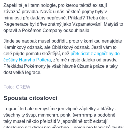
Zapeklitá je i terminologie, pro kterou taktéž existují
závazná pravidla. Navíc u nás některé pojmy byly v
minulosti překládány nepřesně. Příklad? Třeba útok
Regenerace byl dříve známý jako Vzpamatování. Matyáš to
opravil a Pokémon Company odsouhlasila.
Jinde se naopak musel podřídit, proto v komiksu nenajdete
Kamínkový odznak, ale Oblázkový odznak. Jestli vám to
celé přijde pomalu složitější, než
překládat z angličtiny do
češtiny Harryho Pottera
, zřejmě nejste daleko od pravdy.
Překládat Pokémony je však hlavně úžasná práce a taky
dost velká legrace.
Foto:
CREW
Spousta citoslovcí
Legrací teď ale nemyslíme jen vtipné zápletky a hlášky -
všechny ty švup, mmmchrrr, ponk, švrrrrrrrrrp a podobně
taky musel někdo přeložit! V japonštině totiž existují
citoslovce prakticky pro všechno – nejen pro klasické zvuky