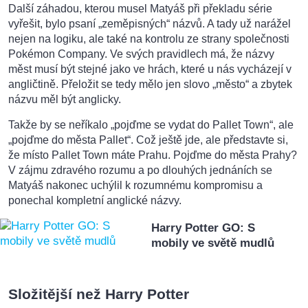
Další záhadou, kterou musel Matyáš při překladu série
vyřešit, bylo psaní „zeměpisných“ názvů. A tady už narážel
nejen na logiku, ale také na kontrolu ze strany společnosti
Pokémon Company. Ve svých pravidlech má, že názvy
měst musí být stejné jako ve hrách, které u nás vycházejí v
angličtině. Přeložit se tedy mělo jen slovo „město“ a zbytek
názvu měl být anglicky.
Takže by se neříkalo „pojďme se vydat do Pallet Town“, ale
„pojďme do města Pallet“. Což ještě jde, ale představte si,
že místo Pallet Town máte Prahu. Pojďme do města Prahy?
V zájmu zdravého rozumu a po dlouhých jednáních se
Matyáš nakonec uchýlil k rozumnému kompromisu a
ponechal kompletní anglické názvy.
Harry Potter GO: S
mobily ve světě mudlů
Složitější než Harry Potter