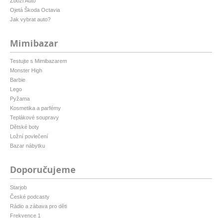
Zboží Auto
Ojetá Škoda Octavia
Jak vybrat auto?
Mimibazar
Testujte s Mimibazarem
Monster High
Barbie
Lego
Pyžama
Kosmetika a parfémy
Teplákové soupravy
Dětské boty
Ložní povlečení
Bazar nábytku
Doporučujeme
Starjob
České podcasty
Rádio a zábava pro děti
Frekvence 1