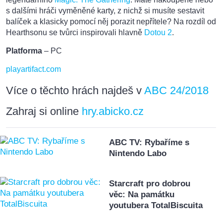
s dalšími hráči vyměněné karty, z nichž si musíte sestavit
balíček a klasicky pomocí něj porazit nepřítele? Na rozdíl od
Hearthsonu se tvůrci inspirovali hlavně
Dotou 2
.
Platforma
– PC
playartifact.com
Více o těchto hrách najdeš v
ABC 24/2018
Zahraj si online
hry.abicko.cz
ABC TV: Rybaříme s
Nintendo Labo
Starcraft pro dobrou
věc: Na památku
youtubera TotalBiscuita