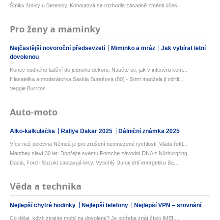
Šmiky šmiky u Bereniky. Kohoutová se rozhodla zásadně změnit účes
Pro ženy a maminky
Nejčastější novoroční předsevzetí
Miminko a mráz
Jak vybírat letní
dovolenou
Konec nudného ladění do jednoho dekoru: Naučte se, jak v interiéru kom...
Hlasatelka a moderátorka Saskia Burešová (80) - Smrt manžela ji zdrtil...
Veggie Burritos
Auto-moto
Alko-kalkulačka
Rallye Dakar 2025
Dálniční známka 2025
Více než polovina Němců je pro zrušení neomezené rychlosti. Vláda řekl...
Manthey slaví 30 let: Dopřejte svému Porsche závodní DNA z Nürburgring...
Dacia, Ford i Suzuki zastavují linky. Vyschlý Dunaj drtí energetiku Ba...
Věda a technika
Nejlepší chytré hodinky
Nejlepší telefony
Nejlepší VPN – srovnání
Co dělat, když ztratíte mobil na dovolené? Je potřeba znát číslo IMEI ...