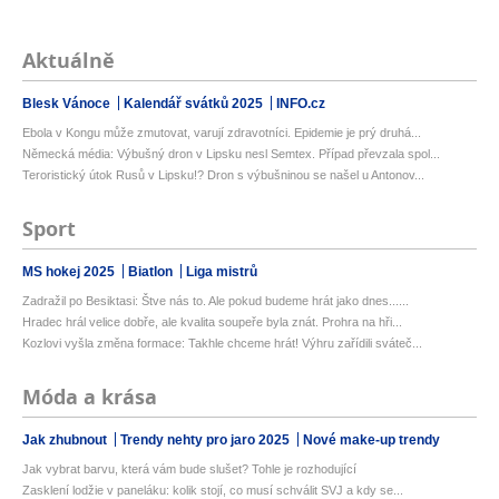
Aktuálně
Blesk Vánoce
Kalendář svátků 2025
INFO.cz
Ebola v Kongu může zmutovat, varují zdravotníci. Epidemie je prý druhá...
Německá média: Výbušný dron v Lipsku nesl Semtex. Případ převzala spol...
Teroristický útok Rusů v Lipsku!? Dron s výbušninou se našel u Antonov...
Sport
MS hokej 2025
Biatlon
Liga mistrů
Zadražil po Besiktasi: Štve nás to. Ale pokud budeme hrát jako dnes......
Hradec hrál velice dobře, ale kvalita soupeře byla znát. Prohra na hři...
Kozlovi vyšla změna formace: Takhle chceme hrát! Výhru zařídili sváteč...
Móda a krása
Jak zhubnout
Trendy nehty pro jaro 2025
Nové make-up trendy
Jak vybrat barvu, která vám bude slušet? Tohle je rozhodující
Zasklení lodžie v paneláku: kolik stojí, co musí schválit SVJ a kdy se...