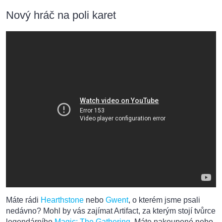
Nový hráč na poli karet
Máte rádi
Hearthstone
nebo
Gwent
, o kterém jsme psali
nedávno? Mohl by vás zajímat Artifact, za kterým stojí tvůrce
legendárního
Magic: The Gathering
. Máte nakoupené nebo