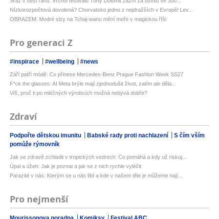
Sraz v šest ráno. Vrchol festivalu Tóny Dolomit zazní za úsvitu ve 300...
Nízkorozpočtová dovolená? Chorvatsko jedno z nejdražších v Evropě! Lev...
OBRAZEM: Modré slzy na Tchaj-wanu mění moře v magickou říši
Pro generaci Z
#inspirace
#wellbeing
#news
Září patří módě: Co přinese Mercedes-Benz Prague Fashion Week SS27
F*ck the glasses: AI Meta brýle mají zjednodušit život, zatím ale děla...
Víš, proč ti po mléčných výrobcích možná nebývá dobře?
Zdraví
Podpořte dětskou imunitu
Babské rady proti nachlazení
S čím vším
pomůže rýmovník
Jak se zdravě zchladit v tropických vedrech: Co pomáhá a kdy už riskuj...
Úpal a úžeh: Jak je poznat a jak se z nich rychle vyléčit
Parazité v nás: Kterým se u nás líbí a kde v našem těle je můžeme nají...
Pro nejmenší
Mourissonova poradna
Komiksy
Festival ABC