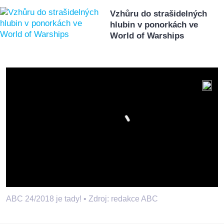
Vzhůru do strašidelných
hlubin v ponorkách ve
World of Warships
ABC 24/2018 je tady! •
Zdroj: redakce ABC