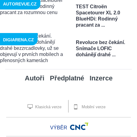
AUTOREVUE.CZ
TEST Citroën
Spacetourer XL 2.0
BlueHDi: Rodinný
pracant za ...
DIGIARENA.CZ
Revoluce bez čekání.
Snímače LOFIC
dohánějí drahé ...
Autoři
Předplatné
Inzerce
Klasická verze
Mobilní verze
VÝBĚR