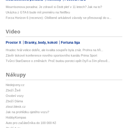
Mourrisonova poradna: Je zdravé si čistit pleť v 11 letech? Jak na to?
Ukázka z GTA 6 bude mít premiéru na Netflixu
Forza Horizon 6 (recenze): Oblíbené arkádové závody se přesouvají do u...
Video
Prostor X
Branky, body, kokoti
Fortuna liga
Hradec hrál velice dobře, ale kvalita soupeře byla znát. Prohra na hři...
Závěr tiskové konference nového sportovního kanálu Prima Sport
Tvůrci StarDance o změnách: Proč budou porotci opět čtyři a čím přesvě...
Nákupy
hledejceny.cz
Zboží Živě
Osobní vozy
Zboží Dáma
zbozi.blesk.cz
Jak na prohlídku ojetého vozu?
HobbyKompas
Auto pro začátečníka do 100 000 Kč