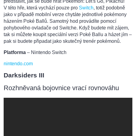
představit, jak se bude hrát Pokémon: Let's Go, Pikachu!
V této hře, která vychází pouze pro
Switch
, totiž podobně
jako v případě mobilní verze chytáte jednotlivé pokémony
házením Poké Ballů. Samotný hod provádíte pomocí
pohybového ovladače od Switche. Když budete mít zájem,
tak si můžete koupit speciální verzi Poké Ballu a házet jím –
pak si budete připadat jako skutečný trenér pokémonů.
Platforma
– Nintendo Switch
nintendo.com
Darksiders III
Rozhněvaná bojovnice vrací rovnováhu