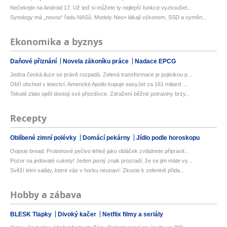
Nečekejte na Android 17. Už teď si můžete ty nejlepší funkce vyzkoušet...
Synology má „novou“ řadu NASů. Modely Neo+ lákají výkonem, SSD a vyměn...
Ekonomika a byznys
Daňové přiznání
Novela zákoníku práce
Nadace EPCG
Jedna česká iluze se právě rozpadá. Zelená transformace je pojistkou p...
Obří obchod v letectví. Americké Apollo kupuje easyJet za 161 miliard ...
Tekuté zlato opět dostojí své přezdívce. Zdražení běžné potraviny brzy...
Recepty
Oblíbené zimní polévky
Domácí pekárny
Jídlo podle horoskopu
Oopsie bread: Proteinové pečivo lehké jako obláček zvládnete připravit...
Pozor na jedovaté cukety! Jeden jasný znak prozradí, že se jim máte vy...
Svěží letní saláty, které vás v horku neunaví: Zkuste k zelenině přida...
Hobby a zábava
BLESK Tlapky
Divoký kačer
Netflix filmy a seriály