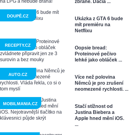
zbraně. Dacia ...
DOUPĚ.CZ
Ukázka z GTA 6 bude
mít premiéru na
Netflixu
RECEPTY.CZ
Oopsie bread:
Proteinové pečivo
lehké jako obláček ...
AUTO.CZ
Více než polovina
Němců je pro zrušení
neomezené rychlosti. ...
MOBILMANIA.CZ
Stačí stížnost od
Justina Biebera a
Apple hned mění iOS.
...