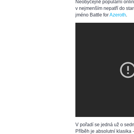
Neobyčejně populární onlino
v nejmenším nepatří do star
jméno Battle for
Azeroth
.
V pořadí se jedná už o sedm
Příběh je absolutní klasik