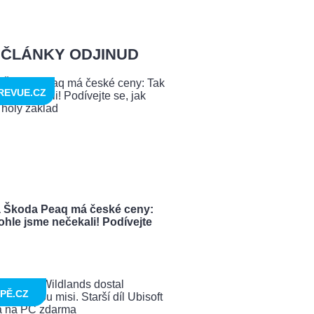
ČLÁNKY ODJINUD
REVUE.CZ
 Škoda Peaq má české ceny:
ohle jsme nečekali! Podívejte
PĚ.CZ