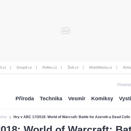
rt.cz
Doupě.cz
Reflex.cz
Živě.cz
MobilMania.cz
AVma
Předplať
Příroda
Technika
Vesmír
Komiksy
Vyst
ohry
Hry v ABC 17/2018: World of Warcraft: Battle for Azeroth a Dead Cells
018: World of Warcraft: Bat