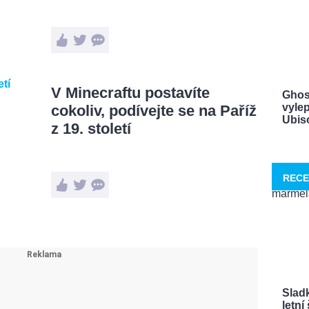
V Minecraftu postavíte
Ghos
vylep
cokoliv, podívejte se na Paříž
Ubisof
z 19. století
RECE
Sladk
letn