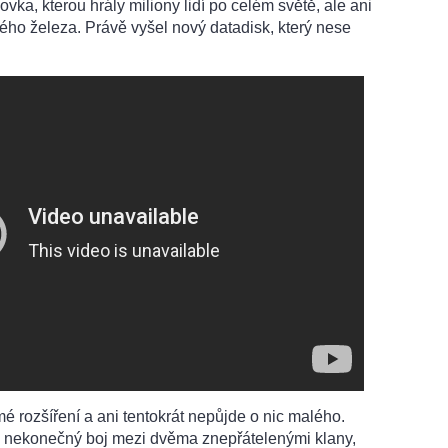
vka, kterou hrály miliony lidí po celém světě, ale ani
ého železa. Právě vyšel nový datadisk, který nese
é rozšíření a ani tentokrát nepůjde o nic malého.
a - nekonečný boj mezi dvěma znepřátelenými klany,