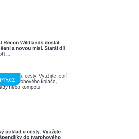
t Recon Wildlands dostal
šení a novou misi. Starší díl
t ...
PTY.CZ
ý poklad u cesty: Využijte
í špendlíky do tvarohového