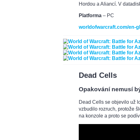
Hordou a Aliancí. V datadi
Platforma
– PC
worldofwarcraft.com/en-gb
Dead Cells
Opakování nemusí b
Dead Cells se objevilo už l
vzbudilo rozruch, protože 
na konzole a proto se podí