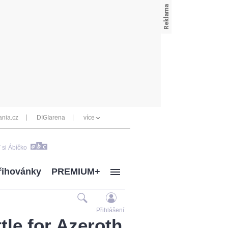
nia.cz
DIGIarena
více
 si Ábíčko
řihovánky
PREMIUM+
Přihlášení
tle for Azeroth