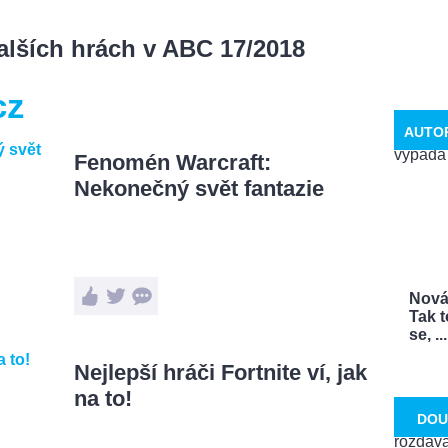
dalších hrách v ABC 17/2018
cz
AUTO
Fenomén Warcraft:
Nekonečný svět fantazie
Nová
Tak t
se, ...
Nejlepší hráči Fortnite ví, jak
na to!
DOU