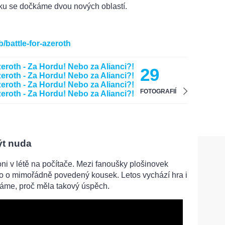
sku se dočkáme dvou nových oblastí.
/battle-for-azeroth
29
FOTOGRAFIÍ
ýt nuda
oni v létě na počítače. Mezi fanoušky plošinovek
šlo o mimořádně povedený kousek. Letos vychází hra i
váme, proč měla takový úspěch.