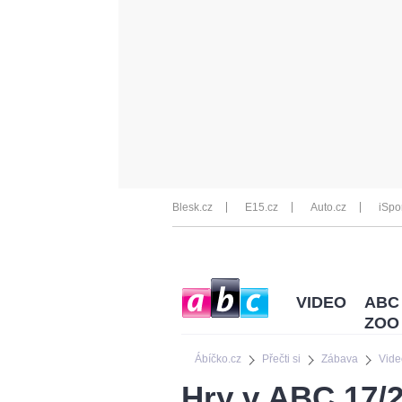
Blesk.cz
E15.cz
Auto.cz
iSpo
VIDEO
ABC
ZOO
Ábíčko.cz
Přečti si
Zábava
Vide
Hry v ABC 17/2