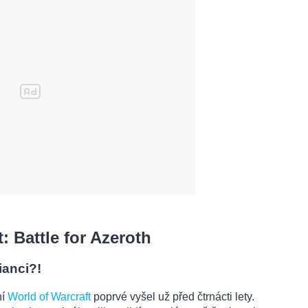
: Battle for Azeroth
ianci?!
ní
World of Warcraft
poprvé vyšel už před čtrnácti lety.