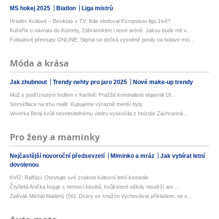
MS hokej 2025
Biatlon
Liga mistrů
Hradec Králové – Besiktas v TV: Kde sledovat Evropskou ligu živě?
Kučeřík o návratu do Komety, Zábranském i nové aréně. Jakou bude mít v...
Fotbalové přestupy ONLINE: Sigma se dočká vysněné posily na bolavé mís...
Móda a krása
Jak zhubnout
Trendy nehty pro jaro 2025
Nové make-up trendy
Muž s podříznutým hrdlem v Karlíně: Pražští kriminalisté objasnili 16 ...
Smrskflace na trhu realit: Kupujeme výrazně menší byty
Veverka Benji kvůli nesnesitelnému vedru vyskočila z hnízda! Záchranná...
Pro ženy a maminky
Nejčastější novoroční předsevzetí
Miminko a mráz
Jak vybírat letní
dovolenou
KVÍZ: Rafťáci. Otestujte své znalosti kultovní letní komedie
Čtyřletá Anička bojuje s nemocí kloubů, kvůli které někdy neudrží ani ...
Zpěvák Michal Malátný (56): Dcery se snažím vychovávat příkladem, ne s...