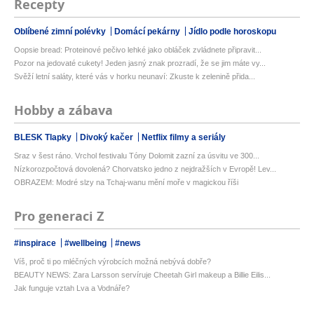
Recepty
Oblíbené zimní polévky
Domácí pekárny
Jídlo podle horoskopu
Oopsie bread: Proteinové pečivo lehké jako obláček zvládnete připravit...
Pozor na jedovaté cukety! Jeden jasný znak prozradí, že se jim máte vy...
Svěží letní saláty, které vás v horku neunaví: Zkuste k zelenině přida...
Hobby a zábava
BLESK Tlapky
Divoký kačer
Netflix filmy a seriály
Sraz v šest ráno. Vrchol festivalu Tóny Dolomit zazní za úsvitu ve 300...
Nízkorozpočtová dovolená? Chorvatsko jedno z nejdražších v Evropě! Lev...
OBRAZEM: Modré slzy na Tchaj-wanu mění moře v magickou říši
Pro generaci Z
#inspirace
#wellbeing
#news
Víš, proč ti po mléčných výrobcích možná nebývá dobře?
BEAUTY NEWS: Zara Larsson servíruje Cheetah Girl makeup a Billie Eilis...
Jak funguje vztah Lva a Vodnáře?