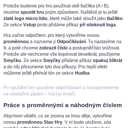
Protože budeme pro hru používat obě tlačítka (A i B),
musíme
spustit hru
jiným způsobem. Naštěstí je tu ještě
zlaté logo micro:bitu
, které může také sloužit jako
tlačítko
.
Ze sekce
Vstup
proto přidáme příkaz
při stisknutí loga
.
Hra začne odpočtem, pro který vytvoříme novou
proměnnou
a nazveme ji
Odpočítávání
. Tu nastavíme na
9, a poté chceme
zobrazit číslo
a postupněčíslo snižovat.
Protože ale nechceme vše kopírovat desetkrát, použijeme
Smyčku
. Ze sekce
Smyčky
přidáme příkaz
opakuj 10krát
a do něj přesuneme tyto dva příkazy. Pro lepší efekt
můžeme ještě přehrát tón ze sekce
Hudba
.
Po spuštění hry spustíme odpočítávání a nezapomeneme
na výstražné pípání
•
Václav Krejčí
Práce s proměnnými a náhodným číslem
Abychom věděli, co se zrovna se hrou děje, vytvoříme
novou
proměnnou Stav Hry
. V ní bude uloženo, zda