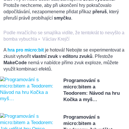
Protože nechceme, aby při ukončení hry pokračovalo
odpočítávání, nezapomeneme přidat příkaz
přeruš
, který
přeruší právě probíhající
smyčku
.
Podle mračícího se smajlíka vidíte, že tentokrát to nevyšlo a
bomba vybuchla
•
Václav Krejčí
A
hra pro micro:bit
je hotová! Nebojte se experimentovat a
zkusit vytvořit
vlastní zvuk
v
editoru zvuků
. Přestože
MakeCode
nemá v nabídce přímo zvuk exploze, můžete
využít kombinaci efektů.
Programování s
micro:bitem a
Teodorem: Návod na hru
Kočka a myš…
Programování s
micro:bitem a