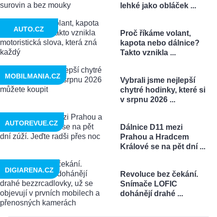
lehké jako obláček ...
AUTO.CZ
Proč říkáme volant,
kapota nebo dálnice?
Takto vznikla ...
MOBILMANIA.CZ
Vybrali jsme nejlepší
chytré hodinky, které si
v srpnu 2026 ...
AUTOREVUE.CZ
Dálnice D11 mezi
Prahou a Hradcem
Králové se na pět dní ...
DIGIARENA.CZ
Revoluce bez čekání.
Snímače LOFIC
dohánějí drahé ...