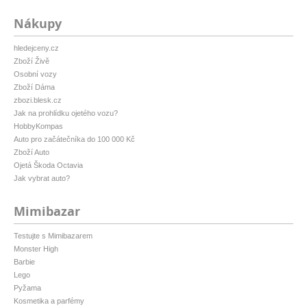
Nákupy
hledejceny.cz
Zboží Živě
Osobní vozy
Zboží Dáma
zbozi.blesk.cz
Jak na prohlídku ojetého vozu?
HobbyKompas
Auto pro začátečníka do 100 000 Kč
Zboží Auto
Ojetá Škoda Octavia
Jak vybrat auto?
Mimibazar
Testujte s Mimibazarem
Monster High
Barbie
Lego
Pyžama
Kosmetika a parfémy