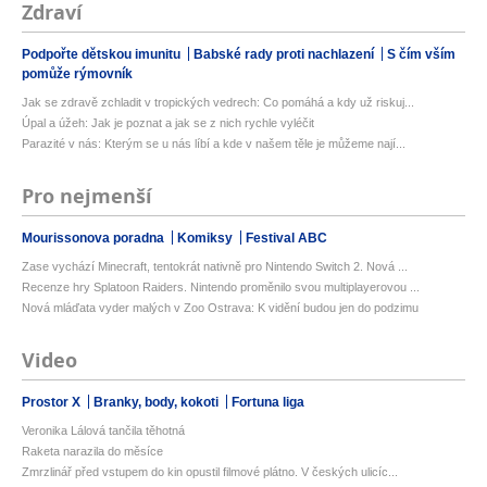
Zdraví
Podpořte dětskou imunitu
Babské rady proti nachlazení
S čím vším
pomůže rýmovník
Jak se zdravě zchladit v tropických vedrech: Co pomáhá a kdy už riskuj...
Úpal a úžeh: Jak je poznat a jak se z nich rychle vyléčit
Parazité v nás: Kterým se u nás líbí a kde v našem těle je můžeme nají...
Pro nejmenší
Mourissonova poradna
Komiksy
Festival ABC
Zase vychází Minecraft, tentokrát nativně pro Nintendo Switch 2. Nová ...
Recenze hry Splatoon Raiders. Nintendo proměnilo svou multiplayerovou ...
Nová mláďata vyder malých v Zoo Ostrava: K vidění budou jen do podzimu
Video
Prostor X
Branky, body, kokoti
Fortuna liga
Veronika Lálová tančila těhotná
Raketa narazila do měsíce
Zmrzlinář před vstupem do kin opustil filmové plátno. V českých ulicíc...