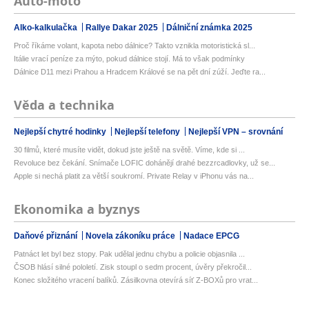
Auto-moto
Alko-kalkulačka
Rallye Dakar 2025
Dálniční známka 2025
Proč říkáme volant, kapota nebo dálnice? Takto vznikla motoristická sl...
Itálie vrací peníze za mýto, pokud dálnice stojí. Má to však podmínky
Dálnice D11 mezi Prahou a Hradcem Králové se na pět dní zúží. Jeďte ra...
Věda a technika
Nejlepší chytré hodinky
Nejlepší telefony
Nejlepší VPN – srovnání
30 filmů, které musíte vidět, dokud jste ještě na světě. Víme, kde si ...
Revoluce bez čekání. Snímače LOFIC dohánějí drahé bezzrcadlovky, už se...
Apple si nechá platit za větší soukromí. Private Relay v iPhonu vás na...
Ekonomika a byznys
Daňové přiznání
Novela zákoníku práce
Nadace EPCG
Patnáct let byl bez stopy. Pak udělal jednu chybu a policie objasnila ...
ČSOB hlásí silné pololetí. Zisk stoupl o sedm procent, úvěry překročil...
Konec složitého vracení balíků. Zásilkovna otevírá síť Z-BOXů pro vrat...