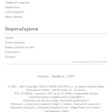
Teplákové soupravy
Dětské boty
Ložní povlečení
Bazar nábytku
Doporučujeme
Starjob
České podcasty
Rádio a zábava pro děti
Frekvence 1
Evropa 2
patička vygenerovaná: 10:30:14 06.08.2026
Inzerce
Redakce
RSS
© 2001 - 2026 Copyright
CZECH NEWS CENTER a.s.
se sídlem náměstí Marie
Schmolkové 3493/1, 100 00 Praha 10 - Strašnice,
IČO: 02346826, zapsána v OR, sp.zn. B 19490 a dodavatelé obsahu
Autorská práva k publikovaným materiálům
Podmínky pro užívání služby informační společnosti
Informace o zpracování osobních údajů
Cookies
Nastavení soukromí
Vlastnická struktura
Jednotná kontaktní místa / Single Points od Contact
Transparency report