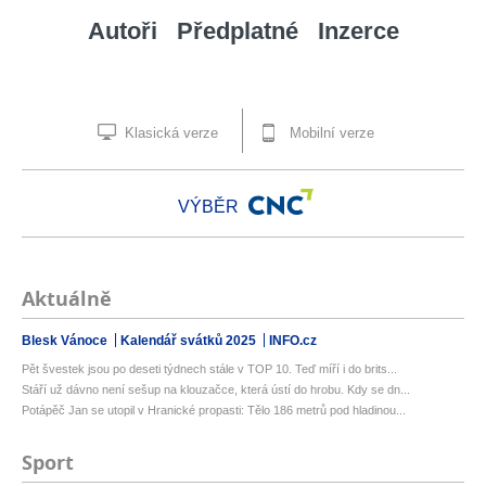
Autoři
Předplatné
Inzerce
Klasická verze
Mobilní verze
VÝBĚR
Aktuálně
Blesk Vánoce
Kalendář svátků 2025
INFO.cz
Pět švestek jsou po deseti týdnech stále v TOP 10. Teď míří i do brits...
Stáří už dávno není sešup na klouzačce, která ústí do hrobu. Kdy se dn...
Potápěč Jan se utopil v Hranické propasti: Tělo 186 metrů pod hladinou...
Sport