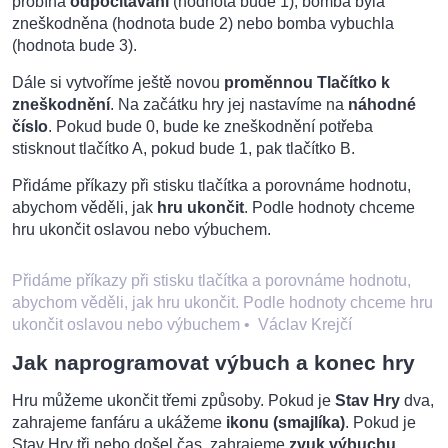
probíhá
odpočítávání
(hodnota bude 1), bomba byla
zneškodněna (hodnota bude 2) nebo bomba vybuchla
(hodnota bude 3).
Dále si vytvoříme ještě novou
proměnnou Tlačítko k
zneškodnění
. Na začátku hry jej nastavíme na
náhodné
číslo
. Pokud bude 0, bude ke zneškodnění potřeba
stisknout tlačítko A, pokud bude 1, pak tlačítko B.
Přidáme příkazy při stisku tlačítka a porovnáme hodnotu,
abychom věděli, jak
hru ukončit
. Podle hodnoty chceme
hru ukončit oslavou nebo výbuchem.
Přidáme příkazy při stisku tlačítka a porovnáme hodnotu,
abychom věděli, jak hru ukončit. Podle hodnoty chceme hru
ukončit oslavou nebo výbuchem
•
Václav Krejčí
Jak naprogramovat výbuch a konec hry
Hru můžeme ukončit třemi způsoby. Pokud je
Stav Hry
dva,
zahrajeme fanfáru a ukážeme
ikonu (smajlíka)
. Pokud je
Stav Hry tři nebo došel čas, zahrajeme
zvuk výbuchu
.