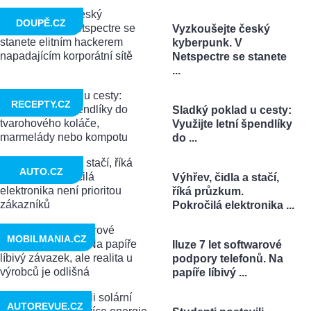
DOUPĚ.CZ
Vyzkoušejte český
kyberpunk. V
Netspectre se stanete
...
RECEPTY.CZ
Sladký poklad u cesty:
Využijte letní špendlíky
do ...
AUTO.CZ
Výhřev, čidla a stačí,
říká průzkum.
Pokročilá elektronika ...
MOBILMANIA.CZ
Iluze 7 let softwarové
podpory telefonů. Na
papíře líbivý ...
AUTOREVUE.CZ