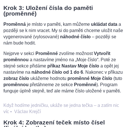
Krok 3: Uložení čísla do paměti
(proměnné)
Proměnná
je místo v paměti, kam můžeme
ukládat data
a
později se k nim vracet. My si do paměti chceme uložit naše
vygenerované (vylosované)
náhodné číslo
– později se
nám bude hodit.
Nejprve v sekci
Proměnné
zvolíme možnost
Vytvořit
proměnnou
a nastavíme jméno na „Moje číslo“. Poté ze
stejné sekce přidáme
příkaz Nastav Moje číslo
a opět jej
nastavíme na
náhodné číslo od 1 do 6
. Nakonec v příkazu
zobraz číslo
ukážeme hodnotu
proměnné Moje číslo
(tuto
proměnnou
přetáhneme ze sekce
Proměnné
). Program
funguje úplně stejně, teď ale máme číslo uložené v paměti.
Když hodíme jedničku, ukáže se jedna tečka – a zatím nic
víc
•
Václav Krejčí
Krok 4: Zobrazení teček místo čísel