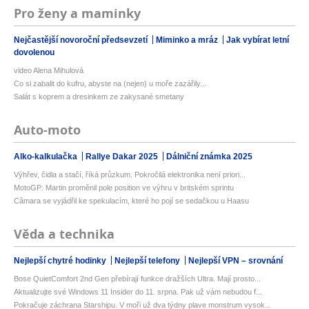
Pro ženy a maminky
Nejčastější novoroční předsevzetí
Miminko a mráz
Jak vybírat letní
dovolenou
video Alena Mihulová
Co si zabalit do kufru, abyste na (nejen) u moře zazářily...
Salát s koprem a dresinkem ze zakysané smetany
Auto-moto
Alko-kalkulačka
Rallye Dakar 2025
Dálniční známka 2025
Výhřev, čidla a stačí, říká průzkum. Pokročilá elektronika není priori...
MotoGP: Martin proměnil pole position ve výhru v britském sprintu
Câmara se vyjádřil ke spekulacím, které ho pojí se sedačkou u Haasu
Věda a technika
Nejlepší chytré hodinky
Nejlepší telefony
Nejlepší VPN – srovnání
Bose QuietComfort 2nd Gen přebírají funkce dražších Ultra. Mají prosto...
Aktualizujte své Windows 11 Insider do 11. srpna. Pak už vám nebudou f...
Pokračuje záchrana Starshipu. V moři už dva týdny plave monstrum vysok...