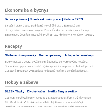
Ekonomika a byznys
Daňové přiznání
Novela zákoníku práce
Nadace EPCG
Za státní dluhy Česko platí čtvrté nejvyšší úroky v Evropské unii
Děsivý pohled na českou krajinu. Proč v Česku mizí voda a jak k tomu p...
Emancipace českých miliardářů. Proč Strnad, Křetínský a Komárek nakupu...
Recepty
Oblíbené zimní polévky
Domácí pekárny
Jídlo podle horoskopu
Sladký poklad u cesty: Využijte letní špendlíky do tvarohového koláče,...
Domácí kečup pečený v troubě: Vyžaduje minimum práce a chutná lépe než...
Cuketová zmrzlina? Vyzkoušejte nečekaný letní hit a geniální způsob, j...
Hobby a zábava
BLESK Tlapky
Divoký kačer
Netflix filmy a seriály
Cestovní horečka šlechty: Chuďas z Klatovska otrokářem v Jižní Americe
Filip Vondrášek: V Jižní Americe si lidé plují životem mnohem lehčeji,...
Osvěžení ve Schladmingu: Lamy, ferraty i koulovačka v létě jsou jen pá...