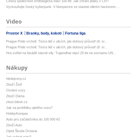
Česká společnost ornitologická slaví 100 let: Jak chrání ptáky v ČR?
Vyzkoušejte český kyberpunk. V Netspectre se stanete elitním hackerem ...
Video
Prostor X
Branky, body, kokoti
Fortuna liga
Prague Pride vrcholí: Tisíce lidí v ulicích, jde duhový průvod! (8. sr...
Prague Pride vrcholí: Tisíce lidí v ulicích, jde duhový průvod! (8. sr...
Hra světel na fasádě slavné vily: Tugendhat slaví 25 let na seznamu UN...
Nákupy
hledejceny.cz
Zboží Živě
Osobní vozy
Zboží Dáma
zbozi.blesk.cz
Jak na prohlídku ojetého vozu?
HobbyKompas
Auto pro začátečníka do 100 000 Kč
Zboží Auto
Ojetá Škoda Octavia
Jak vybrat auto?