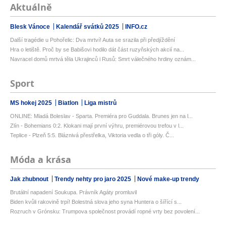
Aktuálně
Blesk Vánoce
Kalendář svátků 2025
INFO.cz
Další tragédie u Pohořelic: Dva mrtví! Auta se srazila při předjíždění
Hra o letiště. Proč by se Babišovi hodilo dát část ruzyňských akcií na...
Navracel domů mrtvá těla Ukrajinců i Rusů: Smrt válečného hrdiny oznám...
Sport
MS hokej 2025
Biatlon
Liga mistrů
ONLINE: Mladá Boleslav - Sparta. Premiéra pro Guddala. Brunes jen na l...
Zlín - Bohemians 0:2. Klokani mají první výhru, premiérovou trefou v l...
Teplice - Plzeň 5:5. Bláznivá přestřelka, Viktoria vedla o tři góly. Č...
Móda a krása
Jak zhubnout
Trendy nehty pro jaro 2025
Nové make-up trendy
Brutální napadení Soukupa. Právník Agáty promluvil
Biden kvůli rakovině trpí! Bolestná slova jeho syna Huntera o šířící s...
Rozruch v Grónsku: Trumpova společnost provádí ropné vrty bez povolení...