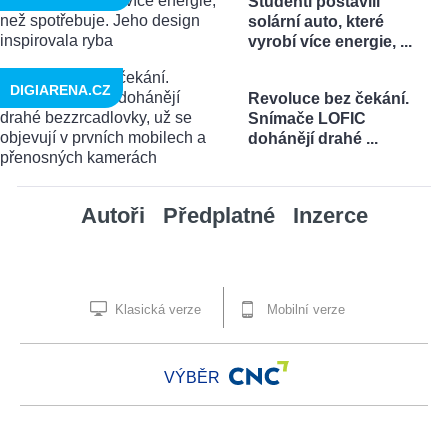
Studenti postavili
solární auto, které
vyrobí více energie, ...
DIGIARENA.CZ
Revoluce bez čekání.
Snímače LOFIC
dohánějí drahé ...
Autoři
Předplatné
Inzerce
Klasická verze
Mobilní verze
VÝBĚR