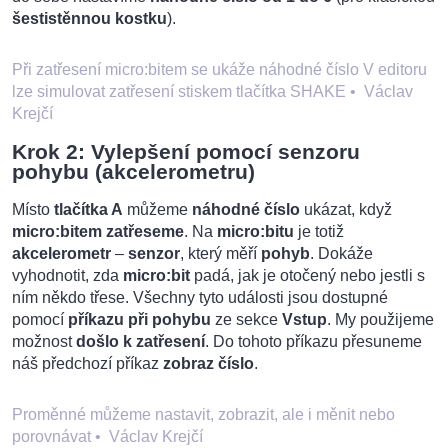
šestistěnnou kostku
).
Při zatřesení micro:bitem se ukáže náhodné číslo V editoru
lze simulovat zatřesení stiskem tlačítka SHAKE
•
Václav
Krejčí
Krok 2: Vylepšení pomocí senzoru
pohybu (akcelerometru)
Místo
tlačítka A
můžeme
náhodné číslo
ukázat, když
micro:bitem zatřeseme
. Na
micro:bitu
je totiž
akcelerometr
–
senzor
, který měří
pohyb
. Dokáže
vyhodnotit, zda
micro:bit
padá, jak je otočený nebo jestli s
ním někdo třese. Všechny tyto události jsou dostupné
pomocí
příkazu při pohybu
ze sekce
Vstup
. My použijeme
možnost
došlo k zatřesení
. Do tohoto příkazu přesuneme
náš předchozí příkaz
zobraz číslo
.
Proměnné můžeme nastavit, zobrazit, ale i měnit nebo
porovnávat
•
Václav Krejčí