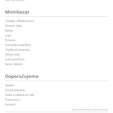
Mimibazar
Testujte s Mimibazarem
Monster High
Barbie
Lego
Pyžama
Kosmetika a parfémy
Teplákové soupravy
Dětské boty
Ložní povlečení
Bazar nábytku
Doporučujeme
Starjob
České podcasty
Rádio a zábava pro děti
Frekvence 1
Evropa 2
patička vygenerovaná: 19:20:19 08.08.2026