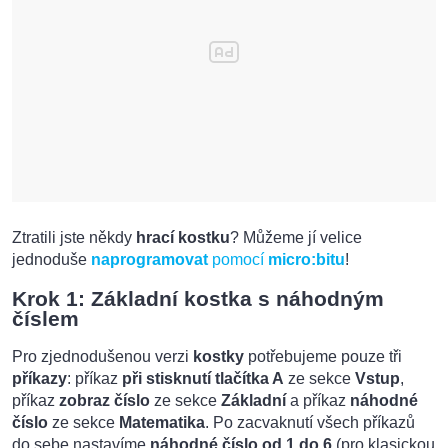
Ztratili jste někdy
hrací kostku
? Můžeme jí velice
jednoduše
naprogramovat
pomocí
micro:bitu
!
Krok 1: Základní kostka s náhodným
číslem
Pro zjednodušenou verzi
kostky
potřebujeme pouze tři
příkazy
: příkaz
při stisknutí tlačítka A
ze sekce
Vstup
,
příkaz
zobraz číslo
ze sekce
Základní
a příkaz
náhodné
číslo
ze sekce
Matematika
. Po zacvaknutí všech příkazů
do sebe nastavíme
náhodné číslo od 1 do 6
(pro klasickou