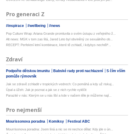
Pro generaci Z
#inspirace
#wellbeing
#news
Pop Culture Wrap: Ariana Grande promluvila o svém ústupu z veřejného ž...
Alt news: MGK v tom zas lítá, Jared Leto byl obviněný ze sexuálního ob...
RECEPT: Perfektní letní kombinace, které tě zchladí, i kdybys nechtěl*...
Zdraví
Podpořte dětskou imunitu
Babské rady proti nachlazení
S čím vším
pomůže rýmovník
Jak se zdravě zchladit v tropických vedrech: Co pomáhá a kdy už riskuj...
Úpal a úžeh: Jak je poznat a jak se z nich rychle vyléčit
Parazité v nás: Kterým se u nás líbí a kde v našem těle je můžeme nají...
Pro nejmenší
Mourissonova poradna
Komiksy
Festival ABC
Mourrisonova poradna: Jsem líná a nic se mi nechce dělat: Kdy jde o ún...