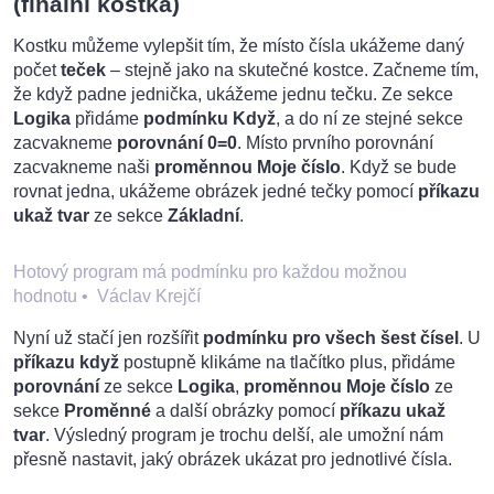
(finální kostka)
Kostku můžeme vylepšit tím, že místo čísla ukážeme daný
počet
teček
– stejně jako na skutečné kostce. Začneme tím,
že když padne jednička, ukážeme jednu tečku. Ze sekce
Logika
přidáme
podmínku Když
, a do ní ze stejné sekce
zacvakneme
porovnání 0=0
. Místo prvního porovnání
zacvakneme naši
proměnnou Moje číslo
. Když se bude
rovnat jedna, ukážeme obrázek jedné tečky pomocí
příkazu
ukaž tvar
ze sekce
Základní
.
Hotový program má podmínku pro každou možnou
hodnotu
•
Václav Krejčí
Nyní už stačí jen rozšířit
podmínku pro všech šest čísel
. U
příkazu když
postupně klikáme na tlačítko plus, přidáme
porovnání
ze sekce
Logika
,
proměnnou Moje číslo
ze
sekce
Proměnné
a další obrázky pomocí
příkazu ukaž
tvar
. Výsledný program je trochu delší, ale umožní nám
přesně nastavit, jaký obrázek ukázat pro jednotlivé čísla.