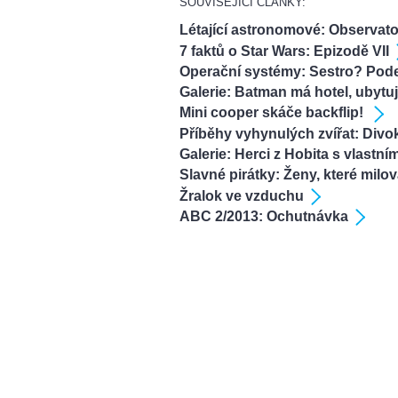
SOUVISEJÍCÍ ČLÁNKY:
Létající astronomové: Observat
7 faktů o Star Wars: Epizodě VII
Operační systémy: Sestro? Pode
Galerie: Batman má hotel, ubytu
Mini cooper skáče backflip!
Příběhy vyhynulých zvířat: Divo
Galerie: Herci z Hobita s vlastní
Slavné pirátky: Ženy, které milo
Žralok ve vzduchu
ABC 2/2013: Ochutnávka