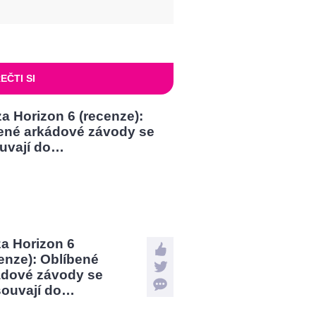
EČTI SI
a Horizon 6
enze): Oblíbené
ádové závody se
souvají do…