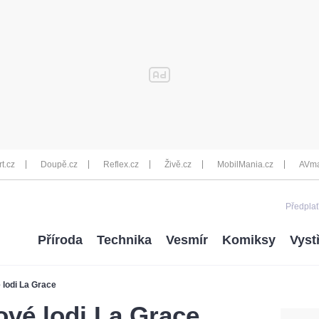
rt.cz
Doupě.cz
Reflex.cz
Živě.cz
MobilMania.cz
AVma
Předplať
Příroda
Technika
Vesmír
Komiksy
Vyst
 lodi La Grace
ové lodi La Grace