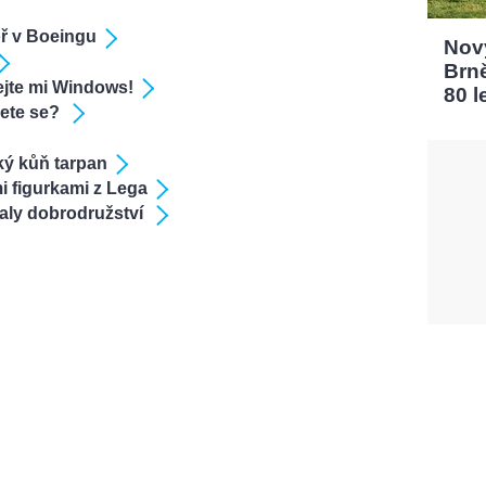
oř v Boeingu
Nový
Brn
jte mi Windows!
80 l
jete se?
ký kůň tarpan
mi figurkami z Lega
valy dobrodružství