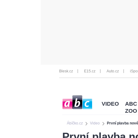
Blesk.cz
E15.cz
Auto.cz
iSpo
VIDEO
ABC
ZOO
Ábíčko.cz
Video
První plavba nové
První plavba n