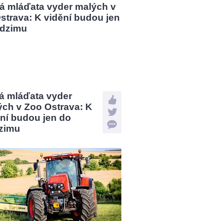
á mláďata vyder
ých v Zoo Ostrava: K
ní budou jen do
zimu