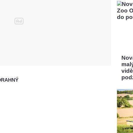
Nov
mal
vidě
pod
DRAHNÝ