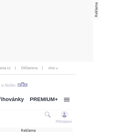
nia.cz
DIGIarena
více
 si Ábíčko
řihovánky
PREMIUM+
Přihlášení